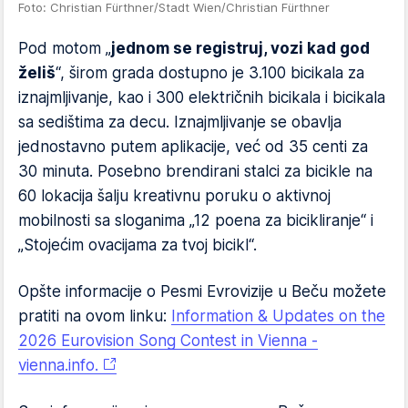
Foto: Christian Fürthner/Stadt Wien/Christian Fürthner
Pod motom „
jednom se registruj, vozi kad god
želiš
“, širom grada dostupno je 3.100 bicikala za
iznajmljivanje, kao i 300 električnih bicikala i bicikala
sa sedištima za decu. Iznajmljivanje se obavlja
jednostavno putem aplikacije, već od 35 centi za
30 minuta. Posebno brendirani stalci za bicikle na
60 lokacija šalju kreativnu poruku o aktivnoj
mobilnosti sa sloganima „12 poena za bicikliranje“ i
„Stojećim ovacijama za tvoj bicikl“.
Opšte informacije o Pesmi Evrovizije u Beču možete
pratiti na ovom linku:
Information & Updates on the
2026 Eurovision Song Contest in Vienna -
vienna.info.