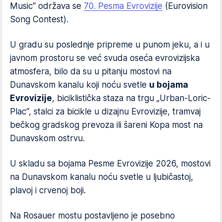
Music“ održava se
70. Pesma Evrovizije
(Eurovision
Song Contest).
U gradu su poslednje pripreme u punom jeku, a i u
javnom prostoru se već svuda oseća evrovizijska
atmosfera, bilo da su u pitanju mostovi na
Dunavskom kanalu koji noću svetle
u bojama
Evrovizije
, biciklistička staza na trgu „Urban-Loric-
Plac“, stalci za bicikle u dizajnu Evrovizije, tramvaj
bečkog gradskog prevoza ili šareni Kopa most na
Dunavskom ostrvu.
U skladu sa bojama Pesme Evrovizije 2026, mostovi
na Dunavskom kanalu noću svetle u ljubičastoj,
plavoj i crvenoj boji.
Na Rosauer mostu postavljeno je posebno