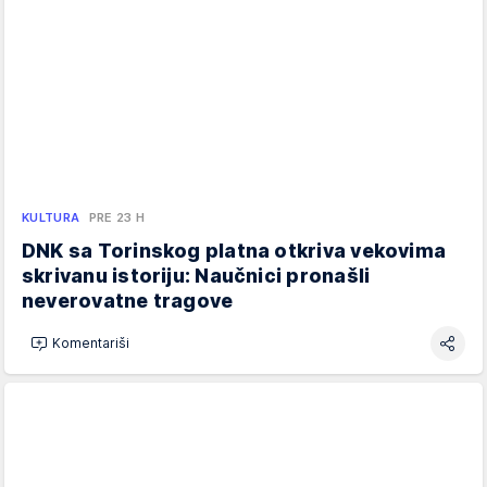
KULTURA
PRE 23 H
DNK sa Torinskog platna otkriva vekovima
skrivanu istoriju: Naučnici pronašli
neverovatne tragove
Komentariši