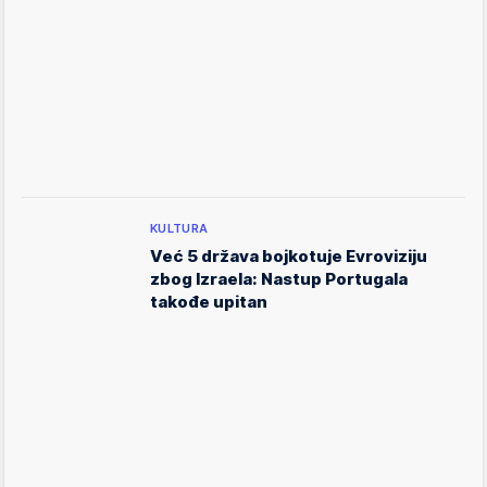
KULTURA
Već 5 država bojkotuje Evroviziju
zbog Izraela: Nastup Portugala
takođe upitan