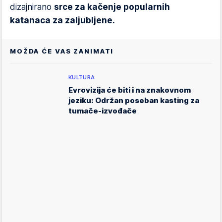
dizajnirano
srce za kačenje popularnih
katanaca za zaljubljene.
MOŽDA ĆE VAS ZANIMATI
KULTURA
Evrovizija će biti i na znakovnom
jeziku: Održan poseban kasting za
tumače-izvođače