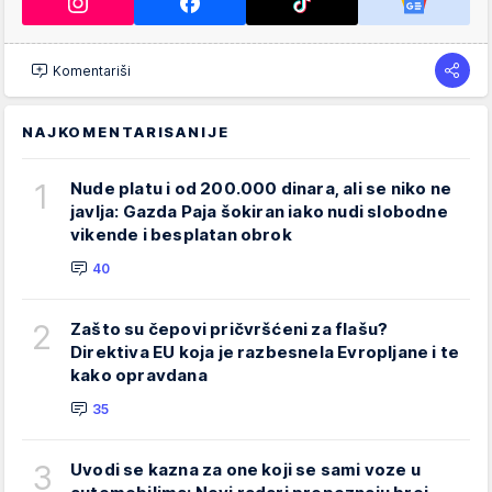
Komentariši
NAJKOMENTARISANIJE
1
Nude platu i od 200.000 dinara, ali se niko ne
javlja: Gazda Paja šokiran iako nudi slobodne
vikende i besplatan obrok
40
2
Zašto su čepovi pričvršćeni za flašu?
Direktiva EU koja je razbesnela Evropljane i te
kako opravdana
35
3
Uvodi se kazna za one koji se sami voze u