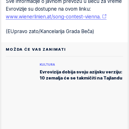
Sve informacije o javnom prevozu u Beču za vreme
Evrovizije su dostupne na ovom linku:
www.wienerlinien.at/song-contest-vienna.
(EUpravo zato/Kancelarija Grada Beča)
MOŽDA ĆE VAS ZANIMATI
KULTURA
Evrovizija dobija svoju azijsku verziju:
10 zemalja će se takmičiti na Tajlandu