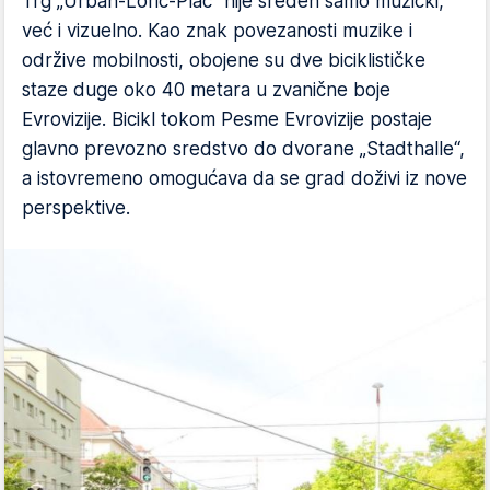
Trg „Urban-Loric-Plac“ nije sređen samo muzički,
već i vizuelno. Kao znak povezanosti muzike i
održive mobilnosti, obojene su dve biciklističke
staze duge oko 40 metara u zvanične boje
Evrovizije. Bicikl tokom Pesme Evrovizije postaje
glavno prevozno sredstvo do dvorane „Stadthalle“,
a istovremeno omogućava da se grad doživi iz nove
perspektive.