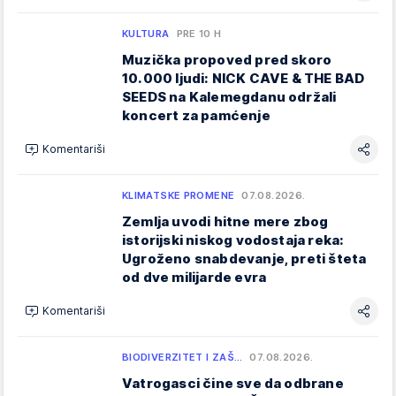
KULTURA
PRE 10 H
Muzička propoved pred skoro
10.000 ljudi: NICK CAVE & THE BAD
SEEDS na Kalemegdanu održali
koncert za pamćenje
Komentariši
KLIMATSKE PROMENE
07.08.2026.
Zemlja uvodi hitne mere zbog
istorijski niskog vodostaja reka:
Ugroženo snabdevanje, preti šteta
od dve milijarde evra
Komentariši
BIODIVERZITET I ZAŠ…
07.08.2026.
Vatrogasci čine sve da odbrane