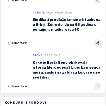
Komentariši
TRŽIŠTE RADA
06.08.2026.
Sindikati predlažu izmene tri zakona
u Srbiji: Žene da idu sa 55 godina u
penziju, a muškarci sa 60
Komentariši
SPONA
07.08.2026.
Kako je Berta Benc oblikovala
istoriju Mercedesa? Liderka u senci
muža, zaslužna za klasu kojoj se ceo
svet divi
Komentariši
KONKURSI I FONDOVI