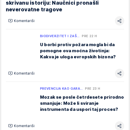
skrivanu istoriju: Naučnici pronašli
neverovatne tragove
Komentariši
BIODIVERZITET I ZAŠ…
PRE 22 H
U borbi protiv požara mogla bi da
pomogne ova moćna životinja:
Kakva je uloga evropskih bizona?
Komentariši
PREVENCIJA KAO GARA…
PRE 23 H
Mozak se posle četrdesete prirodno
smanjuje: Može li sviranje
instrumenta da uspori taj proces?
Komentariši