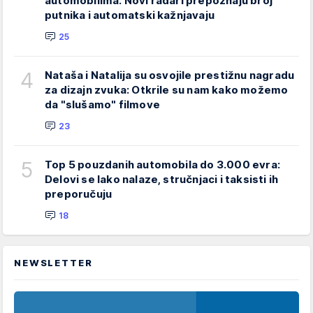
automobilima: Novi radari prepoznaju broj
putnika i automatski kažnjavaju
25
4
Nataša i Natalija su osvojile prestižnu nagradu
za dizajn zvuka: Otkrile su nam kako možemo
da "slušamo" filmove
23
5
Top 5 pouzdanih automobila do 3.000 evra:
Delovi se lako nalaze, stručnjaci i taksisti ih
preporučuju
18
NEWSLETTER