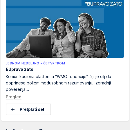
JEDNOM NEDELJNO - ČETVRTKOM
EUpravo zato
Komunikaciona platforma “WMG fondacije” čiji je cilj da
doprinese boljem međusobnom razumevanju, izgradnji
poverenja...
Pregled
Pretplati se!