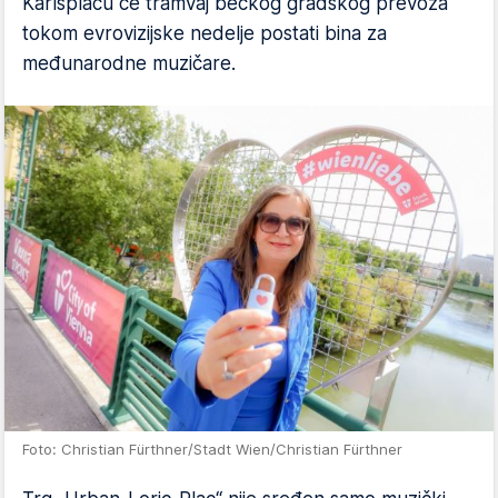
Karlsplacu će tramvaj bečkog gradskog prevoza
tokom evrovizijske nedelje postati bina za
međunarodne muzičare.
Foto: Christian Fürthner/Stadt Wien/Christian Fürthner