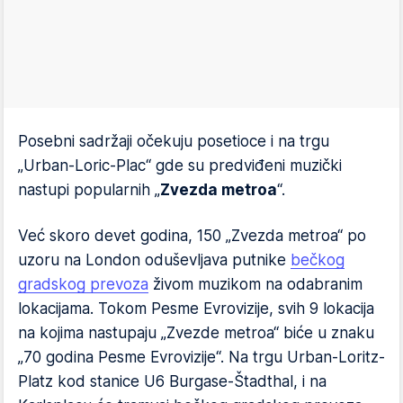
Posebni sadržaji očekuju posetioce i na trgu
„Urban-Loric-Plac“ gde su predviđeni muzički
nastupi popularnih „
Zvezda metroa
“.
Već skoro devet godina, 150 „Zvezda metroa“ po
uzoru na London oduševljava putnike
bečkog
gradskog prevoza
živom muzikom na odabranim
lokacijama. Tokom Pesme Evrovizije, svih 9 lokacija
na kojima nastupaju „Zvezde metroa“ biće u znaku
„70 godina Pesme Evrovizije“. Na trgu Urban-Loritz-
Platz kod stanice U6 Burgase-Štadthal, i na