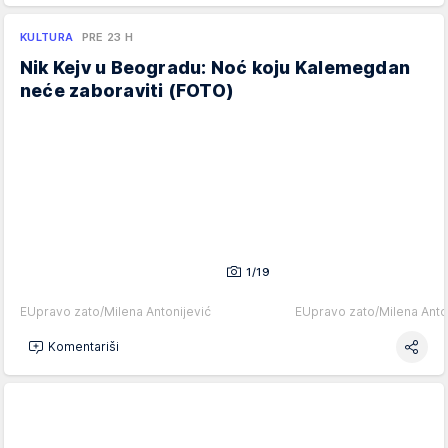
KULTURA
PRE 23 H
Nik Kejv u Beogradu: Noć koju Kalemegdan
neće zaboraviti (FOTO)
1/19
EUpravo zato/Milena Antonijević
EUpravo zato/Milena Anto
Komentariši