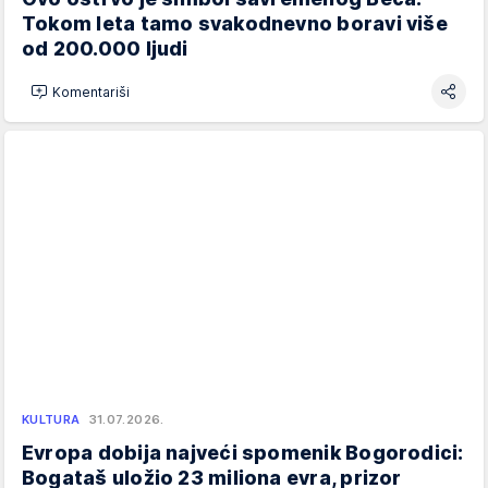
Tokom leta tamo svakodnevno boravi više
od 200.000 ljudi
Komentariši
KULTURA
31.07.2026.
Evropa dobija najveći spomenik Bogorodici:
Bogataš uložio 23 miliona evra, prizor