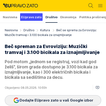
Naslovna
EUpravo zato
Društvo
Ekonomija
Politika proširen
Naslovna
Društvo
Kultura
Beč se sprema za Evroviziju:
Muzički tramvaji i 3.100 bicikala za iznajmljivanje
Beč spreman za Evroviziju: Muzički
tramvaj i 3.100 bicikala za iznajmljivanje
Pod motom „jednom se registruj, vozi kad god
želiš“, širom grada dostupno je 3.100 bicikala za
iznajmljivanje, kao i 300 električnih bicikala i
bicikala sa sedištima za decu.
Objavljeno 08.05.2026. 10:55h
Dodajte EUpravo zato u vaš Google izbor