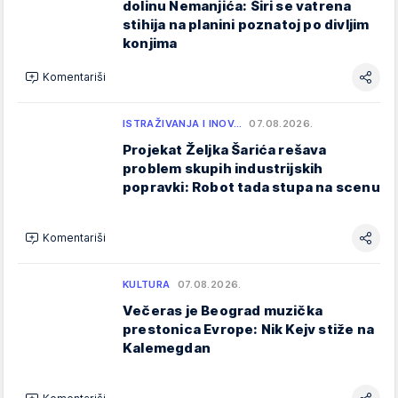
dolinu Nemanjića: Širi se vatrena
stihija na planini poznatoj po divljim
konjima
Komentariši
ISTRAŽIVANJA I INOV…
07.08.2026.
Projekat Željka Šarića rešava
problem skupih industrijskih
popravki: Robot tada stupa na scenu
Komentariši
KULTURA
07.08.2026.
Večeras je Beograd muzička
prestonica Evrope: Nik Kejv stiže na
Kalemegdan