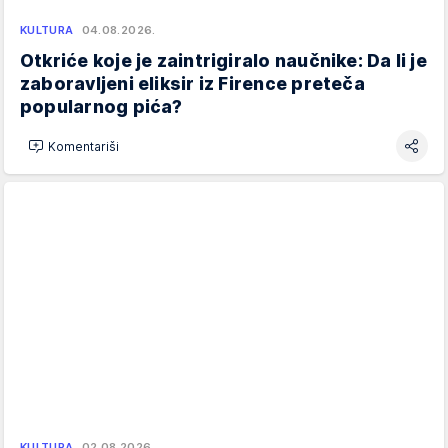
KULTURA
04.08.2026.
Otkriće koje je zaintrigiralo naučnike: Da li je
zaboravljeni eliksir iz Firence preteča
popularnog pića?
Komentariši
KULTURA
02.08.2026.