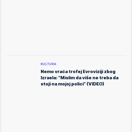
KULTURA
Nemo vraća trofej Evroviziji zbog
Izraela: "Mislim da više ne treba da
stoji na mojoj polici" (VIDEO)