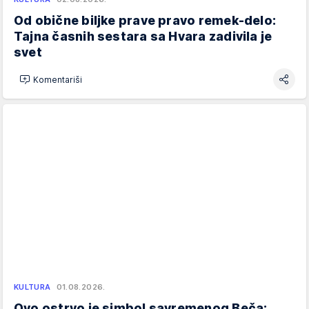
Od obične biljke prave pravo remek-delo:
Tajna časnih sestara sa Hvara zadivila je
svet
Komentariši
KULTURA
01.08.2026.
Ovo ostrvo je simbol savremenog Beča: