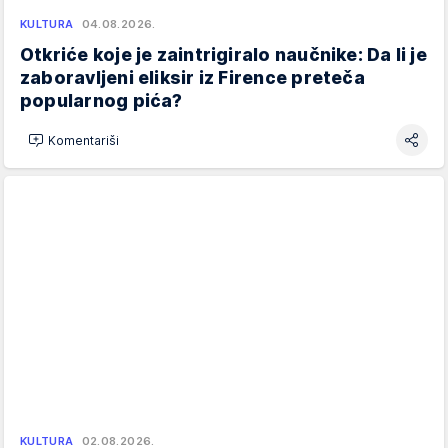
KULTURA
04.08.2026.
Otkriće koje je zaintrigiralo naučnike: Da li je
zaboravljeni eliksir iz Firence preteča
popularnog pića?
Komentariši
KULTURA
02.08.2026.