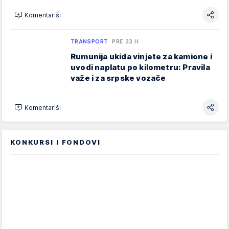
Komentariši
TRANSPORT
PRE 23 H
Rumunija ukida vinjete za kamione i
uvodi naplatu po kilometru: Pravila
važe i za srpske vozače
Komentariši
KONKURSI I FONDOVI