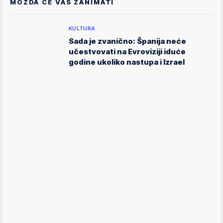
MOŽDA ĆE VAS ZANIMATI
KULTURA
Sada je zvanično: Španija neće
učestvovati na Evroviziji iduće
godine ukoliko nastupa i Izrael