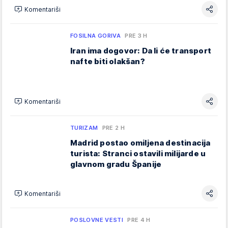
Komentariši
FOSILNA GORIVA
PRE 3 H
Iran ima dogovor: Da li će transport
nafte biti olakšan?
Komentariši
TURIZAM
PRE 2 H
Madrid postao omiljena destinacija
turista: Stranci ostavili milijarde u
glavnom gradu Španije
Komentariši
POSLOVNE VESTI
PRE 4 H