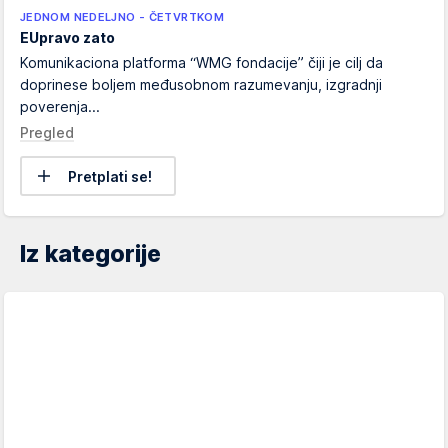
JEDNOM NEDELJNO - ČETVRTKOM
EUpravo zato
Komunikaciona platforma “WMG fondacije” čiji je cilj da
doprinese boljem međusobnom razumevanju, izgradnji
poverenja...
Pregled
Pretplati se!
Iz kategorije