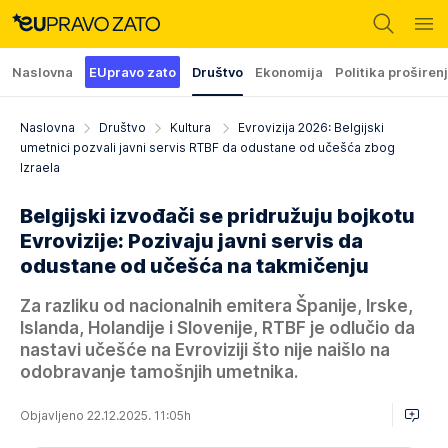
Naslovna
EUpravo zato
Društvo
Ekonomija
Politika proširen
Naslovna
Društvo
Kultura
Evrovizija 2026: Belgijski
umetnici pozvali javni servis RTBF da odustane od učešća zbog
Izraela
Belgijski izvođači se pridružuju bojkotu
Evrovizije: Pozivaju javni servis da
odustane od učešća na takmičenju
Za razliku od nacionalnih emitera Španije, Irske,
Islanda, Holandije i Slovenije, RTBF je odlučio da
nastavi učešće na Evroviziji što nije naišlo na
odobravanje tamošnjih umetnika.
Objavljeno 22.12.2025. 11:05h