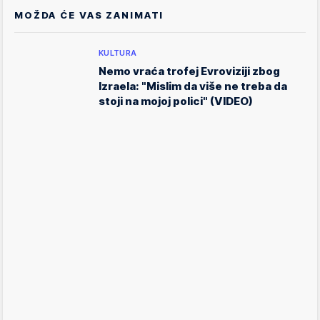
MOŽDA ĆE VAS ZANIMATI
KULTURA
Nemo vraća trofej Evroviziji zbog
Izraela: "Mislim da više ne treba da
stoji na mojoj polici" (VIDEO)