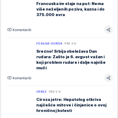
Francuska im staje na put: Nema
više neželjenih poziva, kazna i do
375.000 evra
Komentariši
FOSILNA GORIVA
PRE 3 H
Srećno! Srbija obeležava Dan
rudara: Zašto je 6. avgust važan i
koji problem rudare i dalje najviše
muči
Komentariši
OPREZ
PRE 5 H
Ciroza jetre: Hepatolog otkriva
najčešće mitove i činjenice o ovoj
hroničnoj bolesti