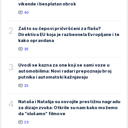
vikende i besplatan obrok
40
2
Zašto su čepovi pričvršćeni za flašu?
Direktiva EU koja je razbesnela Evropljane i te
kako opravdana
35
3
Uvodi se kazna za one koji se sami voze u
automobilima: Novi radari prepoznaju broj
putnika i automatski kažnjavaju
25
4
Nataša i Natalija su osvojile prestižnu nagradu
za dizajn zvuka: Otkrile su nam kako možemo
da "slušamo" filmove
23