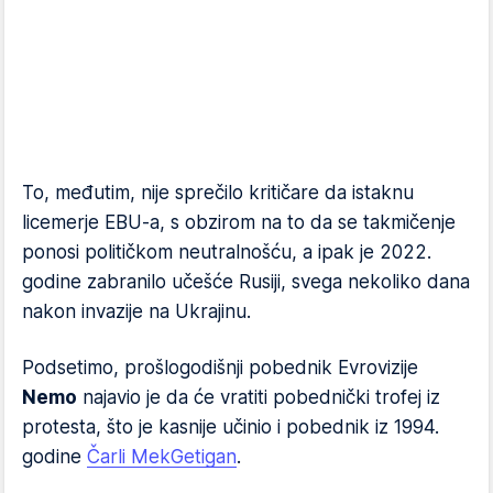
To, međutim, nije sprečilo kritičare da istaknu
licemerje EBU-a, s obzirom na to da se takmičenje
ponosi političkom neutralnošću, a ipak je 2022.
godine zabranilo učešće Rusiji, svega nekoliko dana
nakon invazije na Ukrajinu.
Podsetimo, prošlogodišnji pobednik Evrovizije
Nemo
najavio je da će vratiti pobednički trofej iz
protesta, što je kasnije učinio i pobednik iz 1994.
godine
Čarli MekGetigan
.