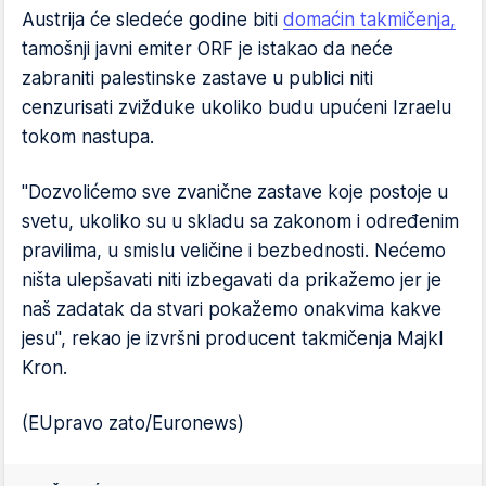
Austrija će sledeće godine biti
domaćin takmičenja,
tamošnji javni emiter ORF je istakao da neće
zabraniti palestinske zastave u publici niti
cenzurisati zvižduke ukoliko budu upućeni Izraelu
tokom nastupa.
"Dozvolićemo sve zvanične zastave koje postoje u
svetu, ukoliko su u skladu sa zakonom i određenim
pravilima, u smislu veličine i bezbednosti. Nećemo
ništa ulepšavati niti izbegavati da prikažemo jer je
naš zadatak da stvari pokažemo onakvima kakve
jesu", rekao je izvršni producent takmičenja Majkl
Kron.
(EUpravo zato/Euronews)