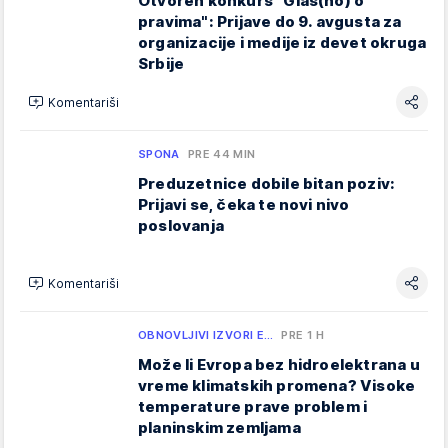
Otvoren konkurs "Glas(no) o
pravima": Prijave do 9. avgusta za
organizacije i medije iz devet okruga
Srbije
Komentariši
SPONA
PRE 44 MIN
Preduzetnice dobile bitan poziv:
Prijavi se, čeka te novi nivo
poslovanja
Komentariši
OBNOVLJIVI IZVORI E…
PRE 1 H
Može li Evropa bez hidroelektrana u
vreme klimatskih promena? Visoke
temperature prave problem i
planinskim zemljama