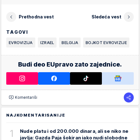
Prethodna vest
Sledeća vest
TAGOVI
EVROVIZIJA
IZRAEL
BELGIJA
BOJKOT EVROVIZIJE
Budi deo EUpravo zato zajednice.
Komentariši
NAJKOMENTARISANIJE
1
Nude platu i od 200.000 dinara, ali se niko ne
javlja: Gazda Paja šokiran iako nudi slobodne