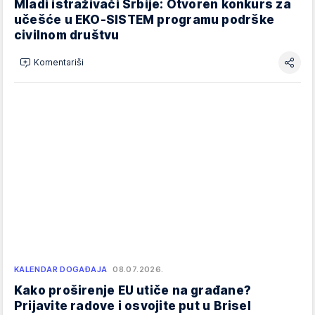
Mladi istraživači Srbije: Otvoren konkurs za
učešće u EKO-SISTEM programu podrške
civilnom društvu
Komentariši
KALENDAR DOGAĐAJA
08.07.2026.
Kako proširenje EU utiče na građane?
Prijavite radove i osvojite put u Brisel