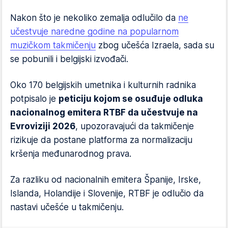
Nakon što je nekoliko zemalja odlučilo da
ne
učestvuje naredne godine na popularnom
muzičkom takmičenju
zbog učešća Izraela, sada su
se pobunili i belgijski izvođači.
Oko 170 belgijskih umetnika i kulturnih radnika
potpisalo je
peticiju kojom se osuđuje odluka
nacionalnog emitera RTBF da učestvuje na
Evroviziji 2026
, upozoravajući da takmičenje
rizikuje da postane platforma za normalizaciju
kršenja međunarodnog prava.
Za razliku od nacionalnih emitera Španije, Irske,
Islanda, Holandije i Slovenije, RTBF je odlučio da
nastavi učešće u takmičenju.