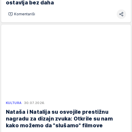
ostavlja bez daha
Komentariši
KULTURA
30.07.2026.
Nataša i Natalija su osvojile prestižnu
nagradu za dizajn zvuka: Otkrile su nam
kako možemo da "slušamo" filmove