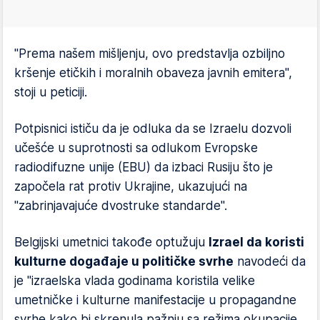
"Prema našem mišljenju, ovo predstavlja ozbiljno
kršenje etičkih i moralnih obaveza javnih emitera",
stoji u peticiji.
Potpisnici ističu da je odluka da se Izraelu dozvoli
učešće u suprotnosti sa odlukom Evropske
radiodifuzne unije (EBU) da izbaci Rusiju što je
započela rat protiv Ukrajine, ukazujući na
"zabrinjavajuće dvostruke standarde".
Belgijski umetnici takođe optužuju
Izrael da koristi
kulturne događaje u političke svrhe
navodeći da
je "izraelska vlada godinama koristila velike
umetničke i kulturne manifestacije u propagandne
svrhe kako bi skrenula pažnju sa režima okupacije,