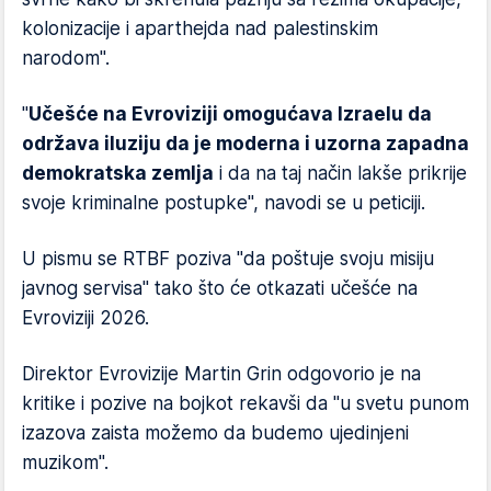
kolonizacije i aparthejda nad palestinskim
narodom".
"
Učešće na Evroviziji omogućava Izraelu da
održava iluziju da je moderna i uzorna zapadna
demokratska zemlja
i da na taj način lakše prikrije
svoje kriminalne postupke", navodi se u peticiji.
U pismu se RTBF poziva "da poštuje svoju misiju
javnog servisa" tako što će otkazati učešće na
Evroviziji 2026.
Direktor Evrovizije Martin Grin odgovorio je na
kritike i pozive na bojkot rekavši da "u svetu punom
izazova zaista možemo da budemo ujedinjeni
muzikom".