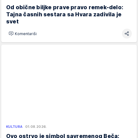
Od obične biljke prave pravo remek-delo:
Tajna časnih sestara sa Hvara zadivila je
svet
Komentariši
KULTURA
01.08.2026.
Ovo ostrvo je simbol savremenog Beča: