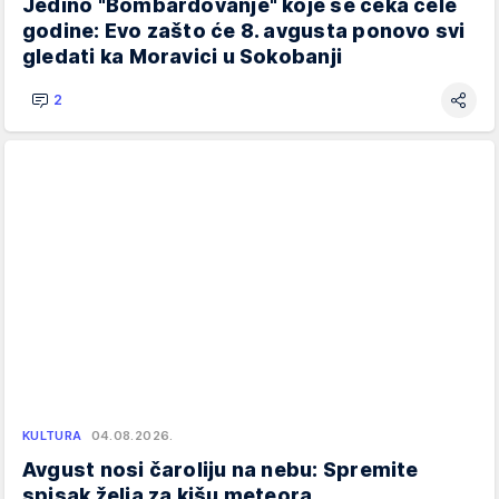
Jedino "Bombardovanje" koje se čeka cele
godine: Evo zašto će 8. avgusta ponovo svi
gledati ka Moravici u Sokobanji
2
KULTURA
04.08.2026.
Avgust nosi čaroliju na nebu: Spremite
spisak želja za kišu meteora