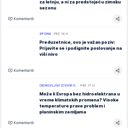
za letnju, a ni za predstojeću zimsku
sezonu
Komentariši
SPONA
PRE 16 H
Preduzetnice, ovo je važan poziv:
Prijavite se i podignite poslovanje na
viši nivo
Komentariši
OBNOVLJIVI IZVORI E…
PRE 17 H
Može li Evropa bez hidroelektrana u
vreme klimatskih promena? Visoke
temperature prave problem i
planinskim zemljama
Komentariši