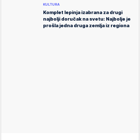
KULTURA
Komplet lepinja izabrana za drugi
najbolji doručak na svetu: Najbolje je
prošla jedna druga zemlja iz regiona