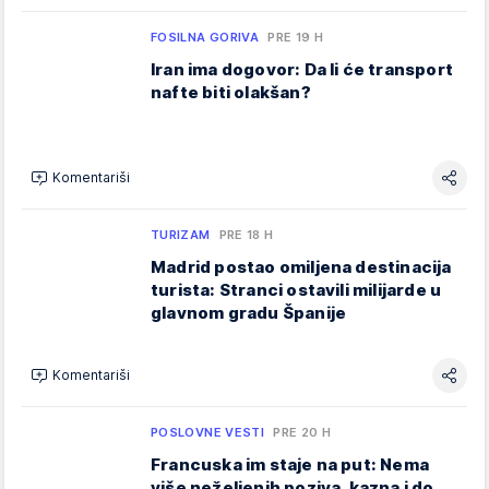
FOSILNA GORIVA
PRE 19 H
Iran ima dogovor: Da li će transport
nafte biti olakšan?
Komentariši
TURIZAM
PRE 18 H
Madrid postao omiljena destinacija
turista: Stranci ostavili milijarde u
glavnom gradu Španije
Komentariši
POSLOVNE VESTI
PRE 20 H
Francuska im staje na put: Nema
više neželjenih poziva, kazna i do