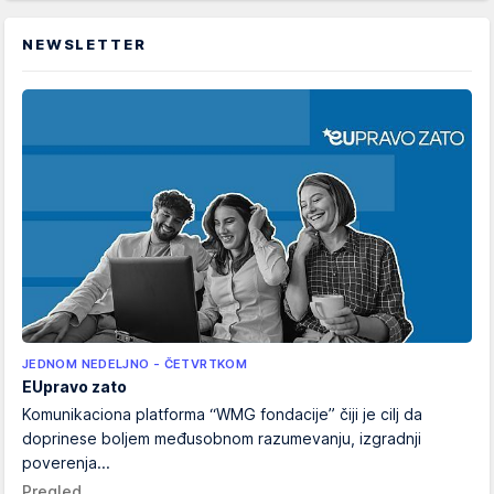
NEWSLETTER
JEDNOM NEDELJNO - ČETVRTKOM
EUpravo zato
Komunikaciona platforma “WMG fondacije” čiji je cilj da
doprinese boljem međusobnom razumevanju, izgradnji
poverenja...
Pregled