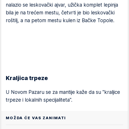
nalazio se leskovački ajvar, užička komplet lepinja
bila je na trećem mestu, četvrti je bio leskovački
roštilj, a na petom mestu kulen iz Bačke Topole.
Kraljica trpeze
U Novom Pazaru se za mantije kaže da su "kraljice
trpeze i lokalnih specijaliteta".
MOŽDA ĆE VAS ZANIMATI