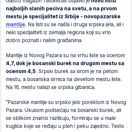
Gastro magazin TasteAtlas objavio je
novu listu
najboljih slanih peciva na svetu, a na prvom
mestu je specijalitet iz Srbije - novopazarske
mantije
. Na listi su se našla i druga srpska jela, ali i
neki specijaliteti iz zemalja regiona koji su vrlo
dobro poznati i našim građanima.
Mantije iz Novog Pazara su na vrhu liste sa ocenom
4,7, dok je bosanski burek na drugom mestu sa
ocenom 4,5
. Srpski burek sa sirom je na petom
mestu, a bosanska sirnica na devetom mestu liste.
Na 16. mestu nalazi se srpska gibanica.
"Pazarske mantije su srpsko jelo poreklom iz Novog
Pazara. Ukusom podsećaju na bosanski burek, ali
se oblikom znatno razlikuju, formiraju se u male
kuglice koje se ređaju u pleh i peku zajedno. Testo