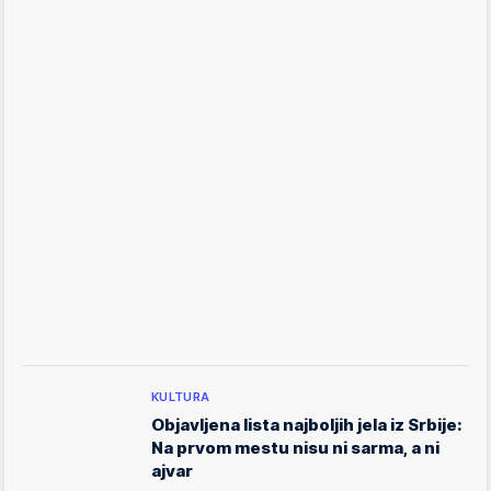
KULTURA
Objavljena lista najboljih jela iz Srbije:
Na prvom mestu nisu ni sarma, a ni
ajvar