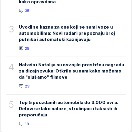
kako opravdana
35
3
Uvodi se kazna za one koji se sami voze u
automobilima: Novi radari prepoznaju broj
putnika i automatski kažnjavaju
25
4
Nataša i Natalija su osvojile prestižnu nagradu
za dizajn zvuka: Otkrile su nam kako možemo
da "slušamo" filmove
23
5
Top 5 pouzdanih automobila do 3.000 evra:
Delovi se lako nalaze, stručnjaci i taksisti ih
preporučuju
18