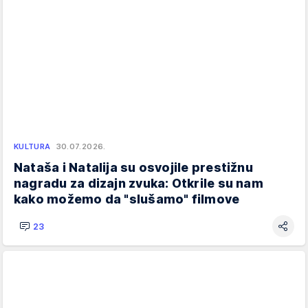
KULTURA
30.07.2026.
Nataša i Natalija su osvojile prestižnu
nagradu za dizajn zvuka: Otkrile su nam
kako možemo da "slušamo" filmove
23