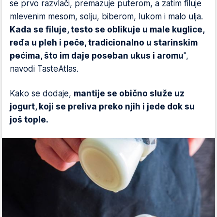
se prvo razvlači, premazuje puterom, a zatim filuje
mlevenim mesom, solju, biberom, lukom i malo ulja.
Kada se filuje, testo se oblikuje u male kuglice,
ređa u pleh i peče, tradicionalno u starinskim
pećima, što im daje poseban ukus i aromu
",
navodi TasteAtlas.
Kako se dodaje,
mantije se obično služe uz
jogurt, koji se preliva preko njih i jede dok su
još tople.