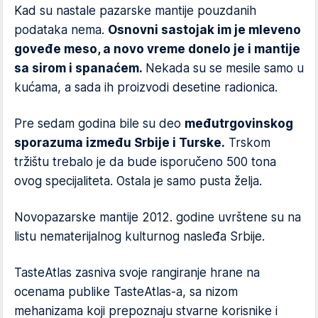
Kad su nastale pazarske mantije pouzdanih
podataka nema.
Osnovni sastojak im je mleveno
goveđe meso, a novo vreme donelo je i mantije
sa sirom i spanaćem.
Nekada su se mesile samo u
kućama, a sada ih proizvodi desetine radionica.
Pre sedam godina bile su deo
međutrgovinskog
sporazuma između Srbije i Turske.
Trskom
tržištu trebalo je da bude isporučeno 500 tona
ovog specijaliteta. Ostala je samo pusta želja.
Novopazarske mantije 2012. godine uvrštene su na
listu nematerijalnog kulturnog nasleđa Srbije.
TasteAtlas zasniva svoje rangiranje hrane na
ocenama publike TasteAtlas-a, sa nizom
mehanizama koji prepoznaju stvarne korisnike i