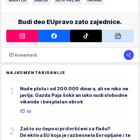
MANTIJE
SRBIJA
NOVI PAZAR
HRANA
Budi deo EUpravo zato zajednice.
Komentariši
NAJKOMENTARISANIJE
1
Nude platu i od 200.000 dinara, ali se niko ne
javlja: Gazda Paja šokiran iako nudi slobodne
vikende i besplatan obrok
40
2
Zašto su čepovi pričvršćeni za flašu?
Direktiva EU koja je razbesnela Evropljane i te