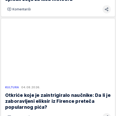
Komentariši
KULTURA
04.08.2026.
Otkriće koje je zaintrigiralo naučnike: Da li je
zaboravljeni eliksir iz Firence preteča
popularnog pića?