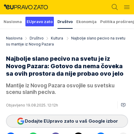
Naslovna
EUpravo zato
Društvo
Ekonomija
Politika proširen
Naslovna
Društvo
Kultura
Najbolje slano pecivo na svetu
su mantije iz Novog Pazara
Najbolje slano pecivo na svetu je iz
Novog Pazara: Gotovo da nema čoveka
sa ovih prostora da nije probao ovo jelo
Mantije iz Novog Pazara osvojile su svetsku
scenu slanih peciva.
Objavljeno 19.08.2025. 12:12h
Dodajte EUpravo zato u vaš Google izbor