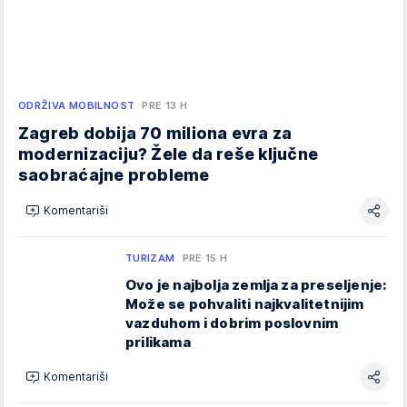
ODRŽIVA MOBILNOST
PRE 13 H
Zagreb dobija 70 miliona evra za
modernizaciju? Žele da reše ključne
saobraćajne probleme
Komentariši
TURIZAM
PRE 15 H
Ovo je najbolja zemlja za preseljenje:
Može se pohvaliti najkvalitetnijim
vazduhom i dobrim poslovnim
prilikama
Komentariši