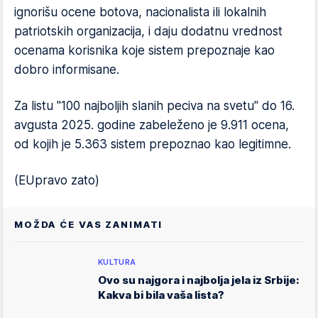
ignorišu ocene botova, nacionalista ili lokalnih
patriotskih organizacija, i daju dodatnu vrednost
ocenama korisnika koje sistem prepoznaje kao
dobro informisane.
Za listu "100 najboljih slanih peciva na svetu" do 16.
avgusta 2025. godine zabeleženo je 9.911 ocena,
od kojih je 5.363 sistem prepoznao kao legitimne.
(EUpravo zato)
MOŽDA ĆE VAS ZANIMATI
KULTURA
Ovo su najgora i najbolja jela iz Srbije:
Kakva bi bila vaša lista?