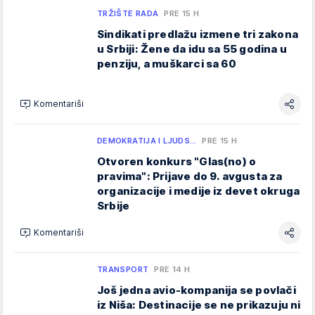
TRŽIŠTE RADA
PRE 15 H
Sindikati predlažu izmene tri zakona
u Srbiji: Žene da idu sa 55 godina u
penziju, a muškarci sa 60
Komentariši
DEMOKRATIJA I LJUDS…
PRE 15 H
Otvoren konkurs "Glas(no) o
pravima": Prijave do 9. avgusta za
organizacije i medije iz devet okruga
Srbije
Komentariši
TRANSPORT
PRE 14 H
Još jedna avio-kompanija se povlači
iz Niša: Destinacije se ne prikazuju ni