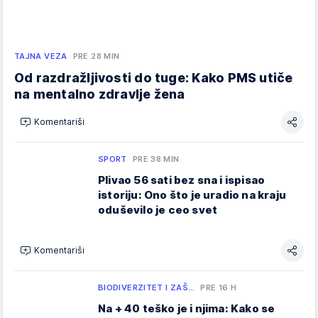
TAJNA VEZA
PRE 28 MIN
Od razdražljivosti do tuge: Kako PMS utiče
na mentalno zdravlje žena
Komentariši
SPORT
PRE 38 MIN
Plivao 56 sati bez sna i ispisao
istoriju: Ono što je uradio na kraju
oduševilo je ceo svet
Komentariši
BIODIVERZITET I ZAŠ…
PRE 16 H
Na + 40 teško je i njima: Kako se