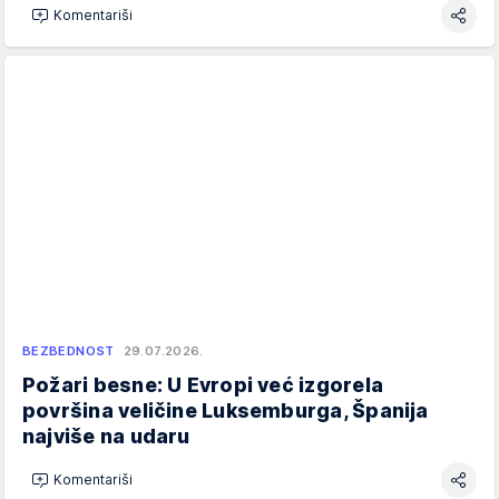
Komentariši
BEZBEDNOST
29.07.2026.
Požari besne: U Evropi već izgorela
površina veličine Luksemburga, Španija
najviše na udaru
Komentariši