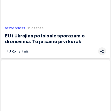
BEZBEDNOST
15.07.2026.
EU i Ukrajina potpisale sporazum o
dronovima: To je samo prvi korak
Komentariši