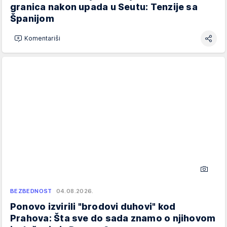
granica nakon upada u Seutu: Tenzije sa
Španijom
Komentariši
BEZBEDNOST
04.08.2026.
Ponovo izvirili "brodovi duhovi" kod
Prahova: Šta sve do sada znamo o njihovom