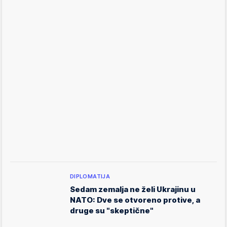
DIPLOMATIJA
Sedam zemalja ne želi Ukrajinu u
NATO: Dve se otvoreno protive, a
druge su "skeptične"