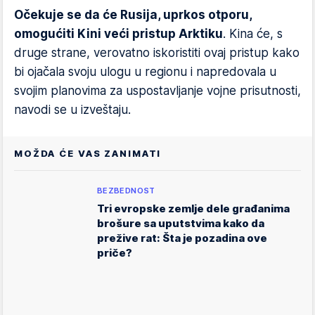
Očekuje se da će Rusija, uprkos otporu,
omogućiti Kini veći pristup Arktiku
. Kina će, s
druge strane, verovatno iskoristiti ovaj pristup kako
bi ojačala svoju ulogu u regionu i napredovala u
svojim planovima za uspostavljanje vojne prisutnosti,
navodi se u izveštaju.
MOŽDA ĆE VAS ZANIMATI
BEZBEDNOST
Tri evropske zemlje dele građanima
brošure sa uputstvima kako da
prežive rat: Šta je pozadina ove
priče?