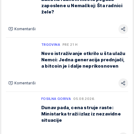
zaposlene u Nemačkoj: Šta radnici
žele?
Komentariši
TRGOVINA
PRE 21 H
Novo istraživanje otkrilo u šta ulažu
Nemci: Jedna generacija prednjači,
a bitcoin je i dalje neprikosnoven
Komentariši
FOSILNA GORIVA
05.08.2026.
Dunav pada, cena struje raste:
Ministarka traži izlaz iz nezavidne
situacije