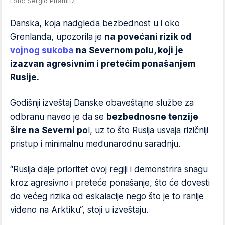
Foto: Sergio Pitamitz
Danska, koja nadgleda bezbednost u i oko
Grenlanda, upozorila je
na povećani rizik od
vojnog sukoba
na Severnom polu, koji je
izazvan agresivnim i pretećim ponašanjem
Rusije.
Godišnji izveštaj Danske obaveštajne službe za
odbranu naveo je da se
bezbednosne tenzije
šire na Severni po
l, uz to što Rusija usvaja rizičniji
pristup i minimalnu međunarodnu saradnju.
“Rusija daje prioritet ovoj regiji i demonstrira snagu
kroz agresivno i preteće ponašanje, što će dovesti
do većeg rizika od eskalacije nego što je to ranije
viđeno na Arktiku“, stoji u izveštaju.