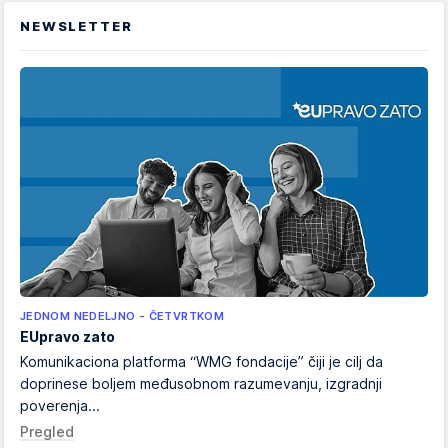
NEWSLETTER
JEDNOM NEDELJNO - ČETVRTKOM
EUpravo zato
Komunikaciona platforma “WMG fondacije” čiji je cilj da
doprinese boljem međusobnom razumevanju, izgradnji
poverenja...
Pregled