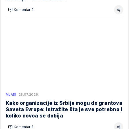
Komentariši
MLADI
28.07.2026.
Kako organizacije iz Srbije mogu do grantova
Saveta Evrope: Istražite šta je sve potrebno i
koliko novca se dobija
Komentariši