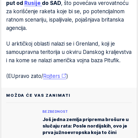
put od
Rusije
do SAD
, što povećava verovatnoću
za korišćenje raketa koje bi se, po potencijalnom
ratnom scenariju, ispaljivale, pojašnjava britanska
agencija.
U arktičkoj oblasti nalazi se i Grenland, koji je
samoupravna teritorija u okviru Danskog kraljevstva
i na kome se nalazi američka vojna baza Pitufik.
(EUpravo zato/
Rojters
)
MOŽDA ĆE VAS ZANIMATI
BEZBEDNOST
Još jedna zemlja priprema brošure u
slučaju rata: Posle nordijskih, ovo je
prva južnoevropska koja to čini