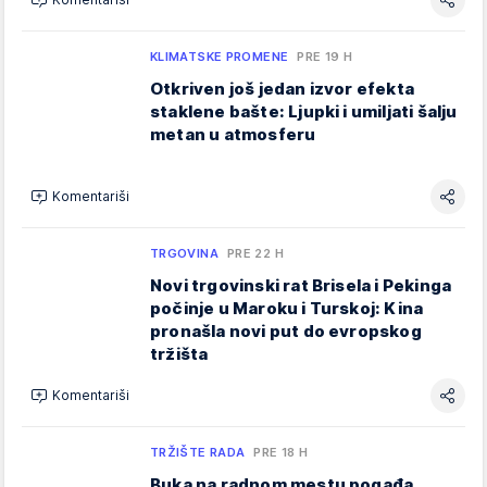
KLIMATSKE PROMENE
PRE 19 H
Otkriven još jedan izvor efekta
staklene bašte: Ljupki i umiljati šalju
metan u atmosferu
Komentariši
TRGOVINA
PRE 22 H
Novi trgovinski rat Brisela i Pekinga
počinje u Maroku i Turskoj: Kina
pronašla novi put do evropskog
tržišta
Komentariši
TRŽIŠTE RADA
PRE 18 H
Buka na radnom mestu pogađa