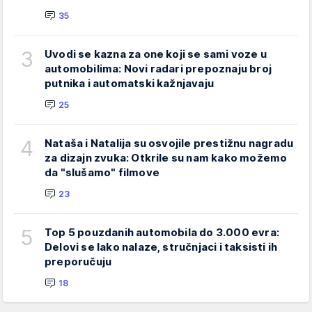
35
3
Uvodi se kazna za one koji se sami voze u
automobilima: Novi radari prepoznaju broj
putnika i automatski kažnjavaju
25
4
Nataša i Natalija su osvojile prestižnu nagradu
za dizajn zvuka: Otkrile su nam kako možemo
da "slušamo" filmove
23
5
Top 5 pouzdanih automobila do 3.000 evra:
Delovi se lako nalaze, stručnjaci i taksisti ih
preporučuju
18