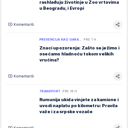
rashlađuju životinje u Zoo vrtovima
u Beogradu, i Evropi
Komentariši
PREVENCIJA KAO GARA…
PRE 1 H
Znaci upozorenja: Zašto se ježimo i
osećamo hladnoću tokom velikih
vrućina?
Komentariši
TRANSPORT
PRE 18 H
Rumunija ukida vinjete za kamione i
uvodi naplatu po kilometru: Pravila
važe i za srpske vozače
Komentariši