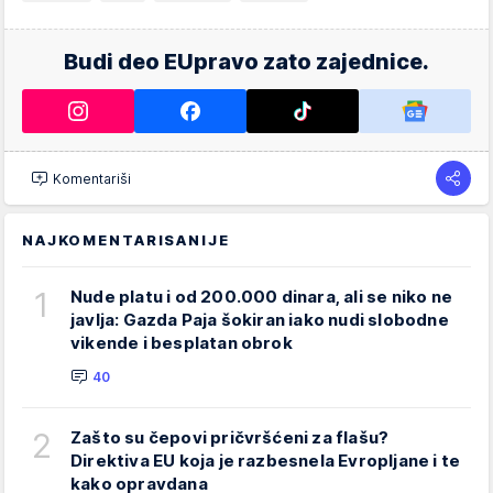
Budi deo EUpravo zato zajednice.
Komentariši
NAJKOMENTARISANIJE
1
Nude platu i od 200.000 dinara, ali se niko ne
javlja: Gazda Paja šokiran iako nudi slobodne
vikende i besplatan obrok
40
2
Zašto su čepovi pričvršćeni za flašu?
Direktiva EU koja je razbesnela Evropljane i te
kako opravdana