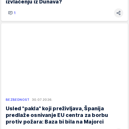
izvlačenju iz Dunava?
1
BEZBEDNOST
30.07.2026.
Usled "pakla" koji preživljava, Španija
predlaže osnivanje EU centra za borbu
protiv požara: Baza bi bila na Majorci