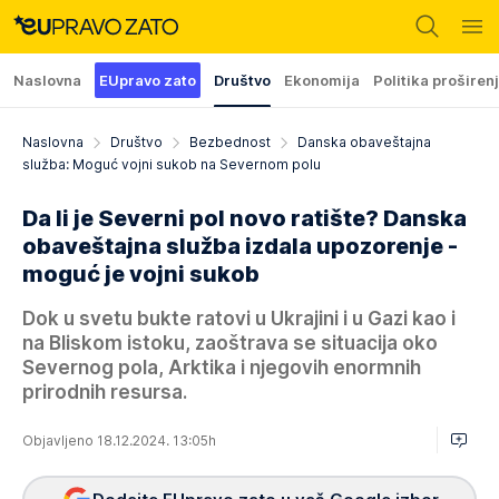
Naslovna
EUpravo zato
Društvo
Ekonomija
Politika proširen
Naslovna
Društvo
Bezbednost
Danska obaveštajna
služba: Moguć vojni sukob na Severnom polu
Da li je Severni pol novo ratište? Danska
obaveštajna služba izdala upozorenje -
moguć je vojni sukob
Dok u svetu bukte ratovi u Ukrajini i u Gazi kao i
na Bliskom istoku, zaoštrava se situacija oko
Severnog pola, Arktika i njegovih enormnih
prirodnih resursa.
Objavljeno 18.12.2024. 13:05h