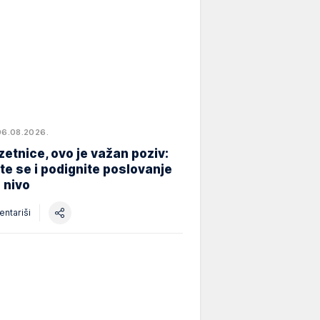
06.08.2026.
etnice, ovo je važan poziv:
ite se i podignite poslovanje
i nivo
ntariši