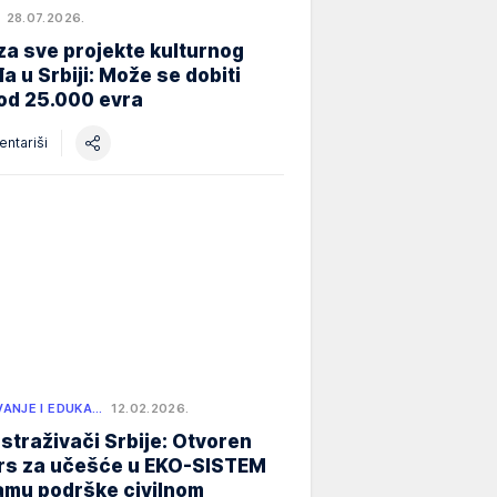
28.07.2026.
za sve projekte kulturnog
a u Srbiji: Može se dobiti
od 25.000 evra
ntariši
ANJE I EDUKA…
12.02.2026.
istraživači Srbije: Otvoren
rs za učešće u EKO-SISTEM
amu podrške civilnom