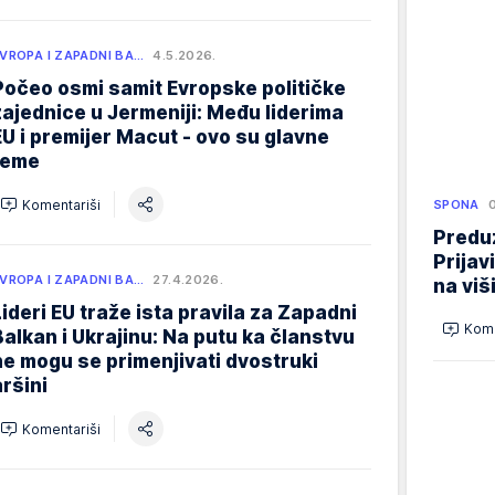
VROPA I ZAPADNI BA…
4.5.2026.
Počeo osmi samit Evropske političke
zajednice u Jermeniji: Među liderima
EU i premijer Macut - ovo su glavne
teme
Komentariši
SPONA
Preduz
Prijav
VROPA I ZAPADNI BA…
27.4.2026.
na viš
Lideri EU traže ista pravila za Zapadni
Kome
Balkan i Ukrajinu: Na putu ka članstvu
ne mogu se primenjivati dvostruki
aršini
Komentariši