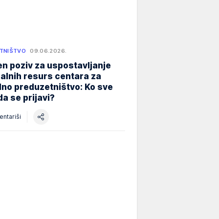
TNIŠTVO
09.06.2026.
n poziv za uspostavljanje
alnih resurs centara za
lno preduzetništvo: Ko sve
a se prijavi?
ntariši