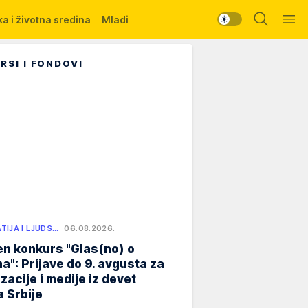
a i životna sredina
Mladi
RSI I FONDOVI
TIJA I LJUDS…
06.08.2026.
n konkurs "Glas(no) o
a": Prijave do 9. avgusta za
zacije i medije iz devet
 Srbije