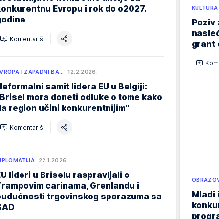
konkurentnu Evropu i rok do o2027.
KULTURA
godine
Poziv 
nasleđ
Komentariši
grant 
Kome
VROPA I ZAPADNI BA…
12.2.2026.
Neformalni samit lidera EU u Belgiji:
"Brisel mora doneti odluke o tome kako
da region učini konkurentnijim"
Komentariši
IPLOMATIJA
22.1.2026.
EU lideri u Briselu raspravljali o
OBRAZOV
Trampovim carinama, Grenlandu i
Mladi 
budućnosti trgovinskog sporazuma sa
konku
SAD
progr