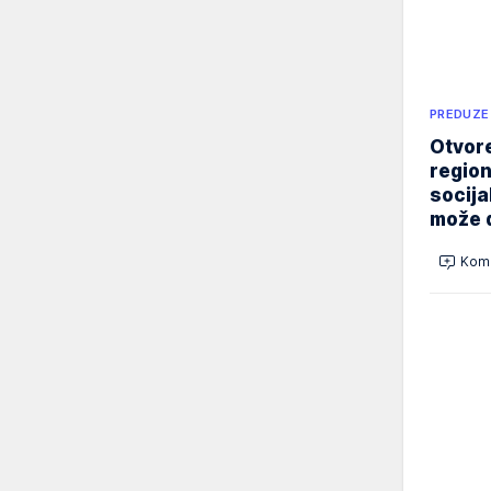
PREDUZE
Otvore
region
socija
može d
Kome