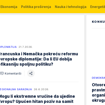
Ekonomija
Politika proširenja
Nauka i tehnologija
Energetik
KONKU
IPLOMATIJA
21.7.2026.
Francuska i Nemačka pokreću reformu
evropske diplomatije: Da li EU dobija
efikasniju spoljnu politiku?
Komentariši
DEMOKRA
Otvore
pravim
EGIONALNA SARADNJA
26.6.2026.
organi
Mogu li ekstremne vrućine da ujedine
okruga
Evropu? Upućen hitan poziv na samit