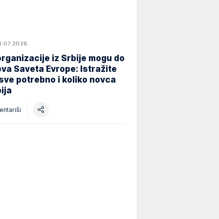
8.07.2026.
rganizacije iz Srbije mogu do
va Saveta Evrope: Istražite
 sve potrebno i koliko novca
ija
ntariši