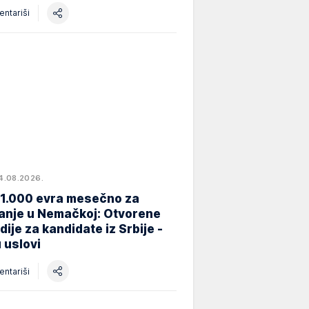
ntariši
4.08.2026.
 1.000 evra mesečno za
anje u Nemačkoj: Otvorene
dije za kandidate iz Srbije -
 uslovi
ntariši