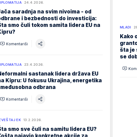
IPLOMATIJA
24.4.2026.
Jača saradnja na svim nivoima - od
odbrane i bezbednosti do investicija:
Šta smo čuli tokom samita lidera EU na
MLADI
2
Kipru?
Kako o
granto
Komentariši
šta je
se dob
IPLOMATIJA
23.4.2026.
Kome
Neformalni sastanak lidera država EU
na Kipru: U fokusu Ukrajina, energetika
i međusobna odbrana
Komentariši
ZVEŠTAJ EK
13.2.2026.
Šta smo sve čuli na samitu lidera EU?
Košta najavio konkretne akcije za