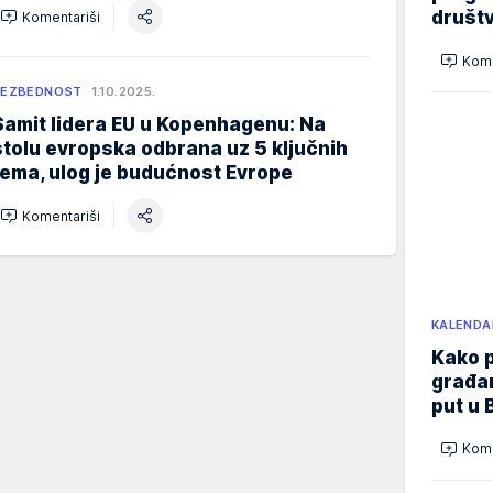
društ
Komentariši
Kome
BEZBEDNOST
1.10.2025.
Samit lidera EU u Kopenhagenu: Na
stolu evropska odbrana uz 5 ključnih
tema, ulog je budućnost Evrope
Komentariši
KALENDA
Kako p
građan
put u 
Kome