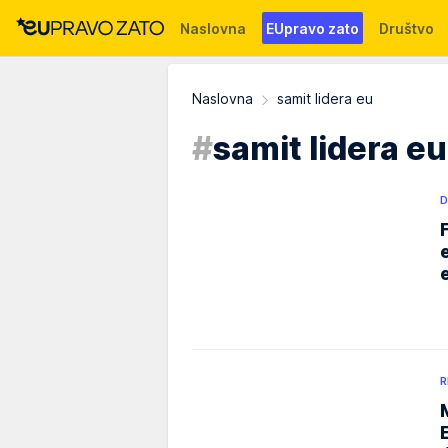
Naslovna
EUpravo zato
Društvo
Događaji
News
WMG fondacija
Naslovna
samit lidera eu
#
samit lidera eu
D
R