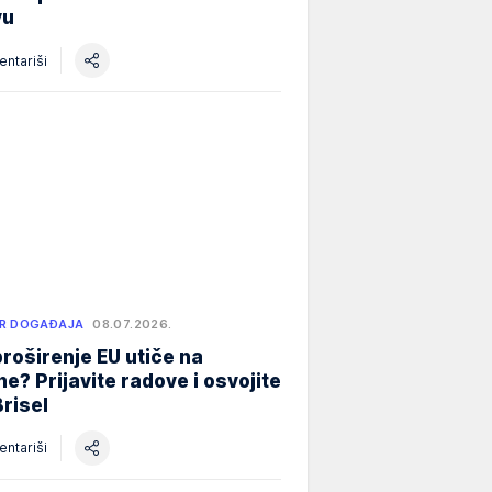
vu
ntariši
R DOGAĐAJA
08.07.2026.
roširenje EU utiče na
e? Prijavite radove i osvojite
Brisel
ntariši