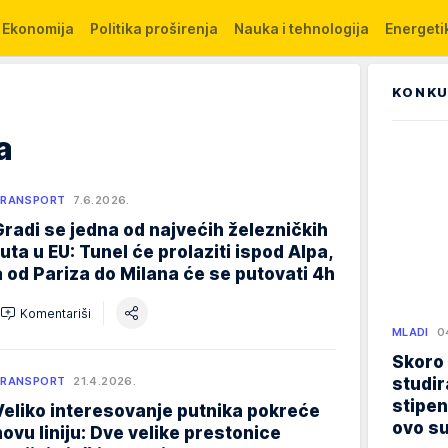
Ekonomija
Politika proširenja
Nauka i tehnologija
Energetik
KONKU
a
TRANSPORT
7.6.2026.
Gradi se jedna od najvećih železničkih
ruta u EU: Tunel će prolaziti ispod Alpa,
a od Pariza do Milana će se putovati 4h
Komentariši
MLADI
0
Skoro
studir
TRANSPORT
21.4.2026.
stipen
Veliko interesovanje putnika pokreće
ovo su
novu liniju: Dve velike prestonice