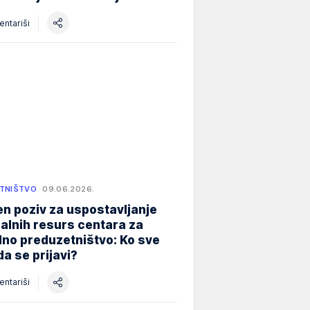
ntariši
TNIŠTVO
09.06.2026.
n poziv za uspostavljanje
alnih resurs centara za
lno preduzetništvo: Ko sve
a se prijavi?
ntariši