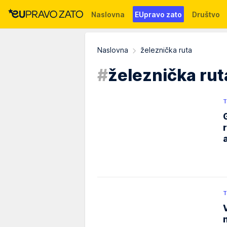
Naslovna
EUpravo zato
Društvo
Događaji
News
WMG fondacija
Naslovna
železnička ruta
#
železnička rut