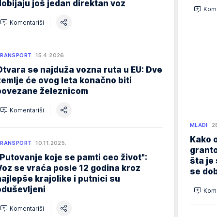
dobijaju još jedan direktan voz
Kome
Komentariši
TRANSPORT
15.4.2026.
Otvara se najduža vozna ruta u EU: Dve
zemlje će ovog leta konačno biti
povezane železnicom
Komentariši
MLADI
2
Kako o
TRANSPORT
10.11.2025.
granto
"Putovanje koje se pamti ceo život":
šta je
Voz se vraća posle 12 godina kroz
se dob
najlepše krajolike i putnici su
oduševljeni
Kome
Komentariši