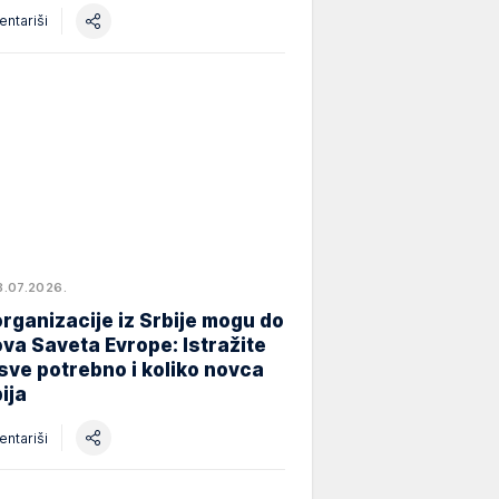
ntariši
8.07.2026.
rganizacije iz Srbije mogu do
va Saveta Evrope: Istražite
 sve potrebno i koliko novca
ija
ntariši