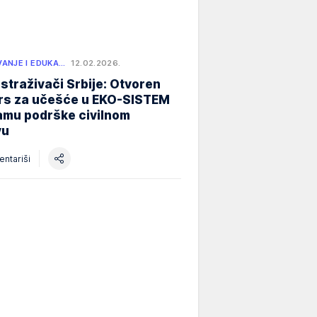
ANJE I EDUKA…
12.02.2026.
istraživači Srbije: Otvoren
rs za učešće u EKO-SISTEM
amu podrške civilnom
vu
ntariši