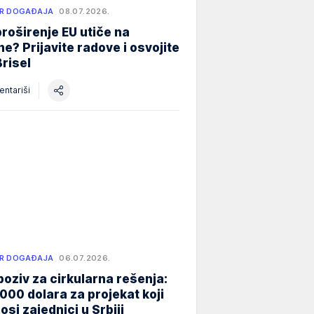
R DOGAĐAJA
08.07.2026.
roširenje EU utiče na
e? Prijavite radove i osvojite
Brisel
ntariši
R DOGAĐAJA
06.07.2026.
poziv za cirkularna rešenja:
000 dolara za projekat koji
osi zajednici u Srbiji