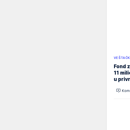
VEŠTAČK
Fond z
11 mil
u priv
Kome