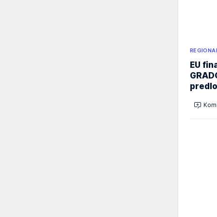
REGIONA
EU fi
GRADO
predl
Kome