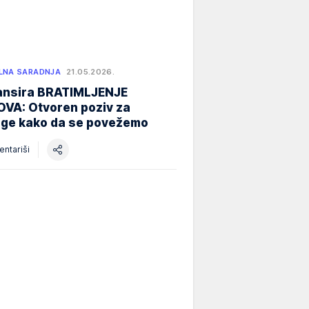
LNA SARADNJA
21.05.2026.
nansira BRATIMLJENJE
VA: Otvoren poziv za
oge kako da se povežemo
ntariši