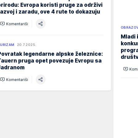
prirodu: Evropa koristi pruge za održivi
razvoj i zaradu, ove 4 rute to dokazuju
Komentariši
OBRAZOV
Mladi 
konku
URIZAM
20.7.2025.
progr
Povratak legendarne alpske železnice:
društ
Tauern pruga opet povezuje Evropu sa
Jadranom
Kome
Komentariši