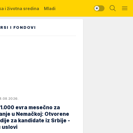
a i životna sredina
Mladi
RSI I FONDOVI
4.08.2026.
 1.000 evra mesečno za
anje u Nemačkoj: Otvorene
dije za kandidate iz Srbije -
 uslovi