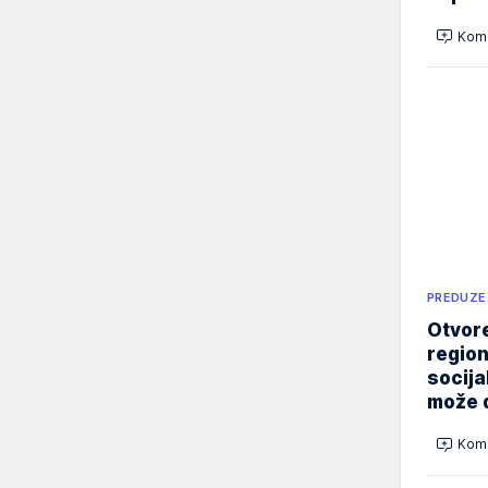
Kome
PREDUZE
Otvore
region
socija
može d
Kome