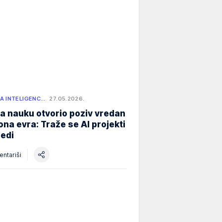
A INTELIGENC…
27.05.2026.
a nauku otvorio poziv vredan
iona evra: Traže se AI projekti
redi
ntariši