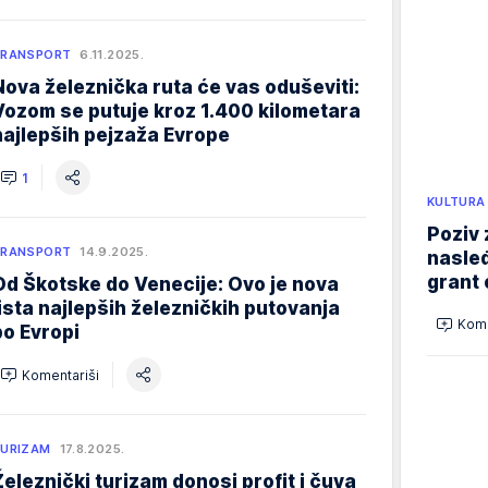
TRANSPORT
6.11.2025.
Nova železnička ruta će vas oduševiti:
Vozom se putuje kroz 1.400 kilometara
najlepših pejzaža Evrope
1
KULTURA
Poziv 
TRANSPORT
14.9.2025.
nasleđ
grant 
Od Škotske do Venecije: Ovo je nova
lista najlepših železničkih putovanja
Kome
po Evropi
Komentariši
URIZAM
17.8.2025.
Železnički turizam donosi profit i čuva