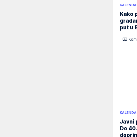
KALENDA
Kako p
građan
put u 
Kome
KALENDA
Javni 
Do 40.
doprin