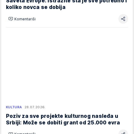
Saveta Evrope: Istražite šta je sve potrebno i
koliko novca se dobija
Komentariši
KULTURA
28.07.2026.
Poziv za sve projekte kulturnog nasleđa u
Srbiji: Može se dobiti grant od 25.000 evra