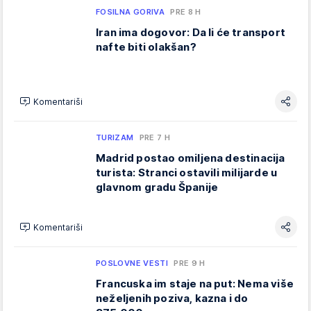
FOSILNA GORIVA
PRE 8 H
Iran ima dogovor: Da li će transport
nafte biti olakšan?
Komentariši
TURIZAM
PRE 7 H
Madrid postao omiljena destinacija
turista: Stranci ostavili milijarde u
glavnom gradu Španije
Komentariši
POSLOVNE VESTI
PRE 9 H
Francuska im staje na put: Nema više
neželjenih poziva, kazna i do