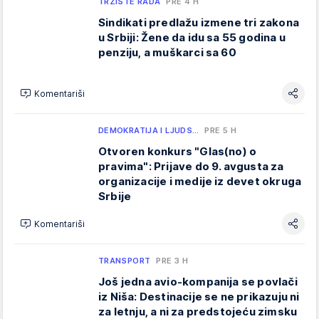
TRŽIŠTE RADA
PRE 4 H
Sindikati predlažu izmene tri zakona
u Srbiji: Žene da idu sa 55 godina u
penziju, a muškarci sa 60
Komentariši
DEMOKRATIJA I LJUDS…
PRE 5 H
Otvoren konkurs "Glas(no) o
pravima": Prijave do 9. avgusta za
organizacije i medije iz devet okruga
Srbije
Komentariši
TRANSPORT
PRE 3 H
Još jedna avio-kompanija se povlači
iz Niša: Destinacije se ne prikazuju ni
za letnju, a ni za predstojeću zimsku