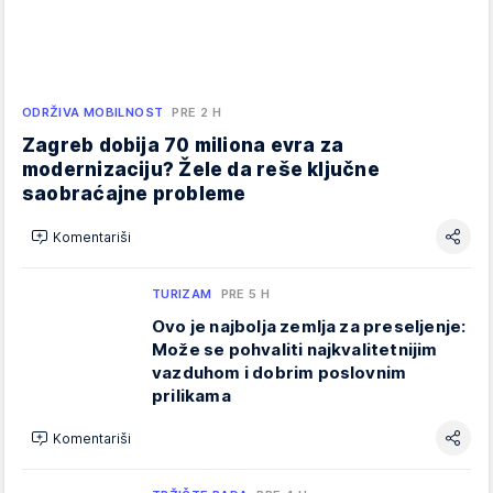
ODRŽIVA MOBILNOST
PRE 2 H
Zagreb dobija 70 miliona evra za
modernizaciju? Žele da reše ključne
saobraćajne probleme
Komentariši
TURIZAM
PRE 5 H
Ovo je najbolja zemlja za preseljenje:
Može se pohvaliti najkvalitetnijim
vazduhom i dobrim poslovnim
prilikama
Komentariši