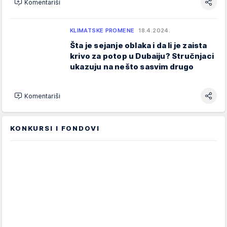
Komentariši
KLIMATSKE PROMENE
18.4.2024.
Šta je sejanje oblaka i da li je zaista
krivo za potop u Dubaiju? Stručnjaci
ukazuju na nešto sasvim drugo
Komentariši
KONKURSI I FONDOVI