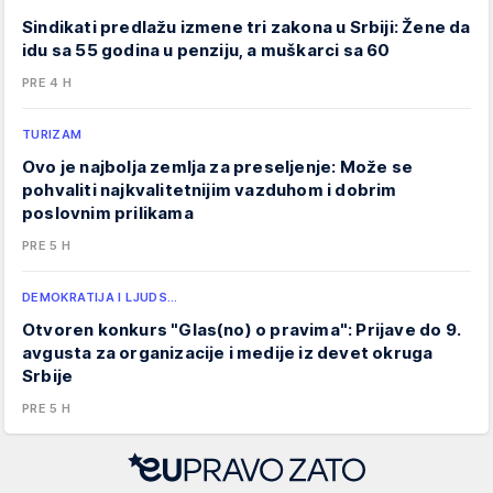
Sindikati predlažu izmene tri zakona u Srbiji: Žene da
idu sa 55 godina u penziju, a muškarci sa 60
PRE 4 H
TURIZAM
Ovo je najbolja zemlja za preseljenje: Može se
pohvaliti najkvalitetnijim vazduhom i dobrim
poslovnim prilikama
PRE 5 H
DEMOKRATIJA I LJUDS…
Otvoren konkurs "Glas(no) o pravima": Prijave do 9.
avgusta za organizacije i medije iz devet okruga
Srbije
PRE 5 H