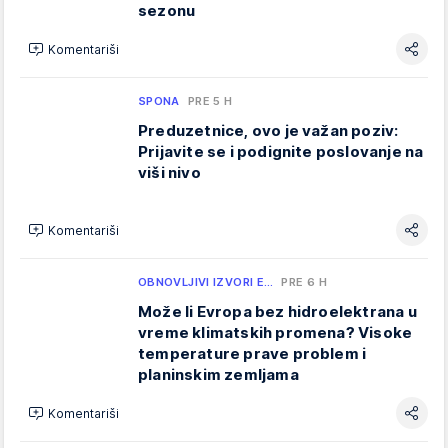
sezonu
Komentariši
SPONA
PRE 5 H
Preduzetnice, ovo je važan poziv:
Prijavite se i podignite poslovanje na
viši nivo
Komentariši
OBNOVLJIVI IZVORI E…
PRE 6 H
Može li Evropa bez hidroelektrana u
vreme klimatskih promena? Visoke
temperature prave problem i
planinskim zemljama
Komentariši