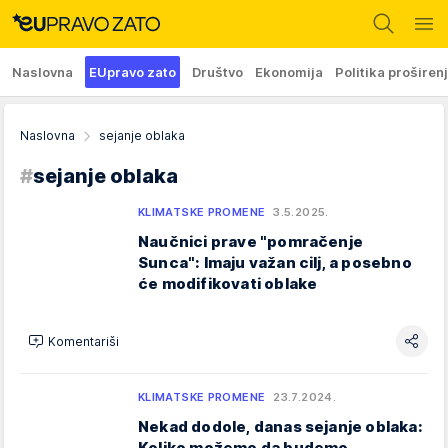
Naslovna
EUpravo zato
Društvo
Ekonomija
Politika proširen
Naslovna
sejanje oblaka
#
sejanje oblaka
KLIMATSKE PROMENE
3.5.2025.
Naučnici prave "pomračenje
Sunca": Imaju važan cilj, a posebno
će modifikovati oblake
Komentariši
KLIMATSKE PROMENE
23.7.2024.
Nekad dodole, danas sejanje oblaka:
Koliko možemo da budemo