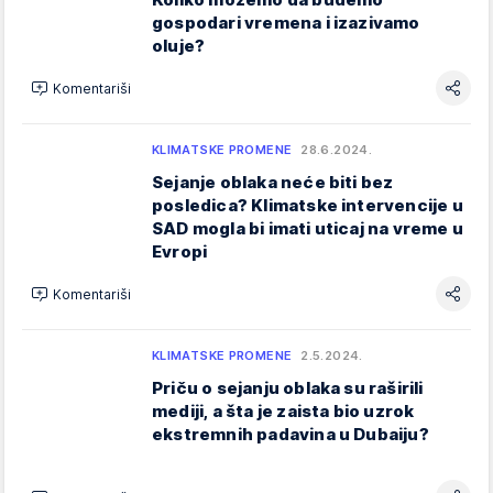
gospodari vremena i izazivamo
oluje?
Komentariši
KLIMATSKE PROMENE
28.6.2024.
Sejanje oblaka neće biti bez
posledica? Klimatske intervencije u
SAD mogla bi imati uticaj na vreme u
Evropi
Komentariši
KLIMATSKE PROMENE
2.5.2024.
Priču o sejanju oblaka su raširili
mediji, a šta je zaista bio uzrok
ekstremnih padavina u Dubaiju?