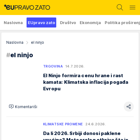
Naslovna
EUpravo zato
Društvo
Ekonomija
Politika proširen
Naslovna
el ninjo
#
el ninjo
TRGOVINA
14.7.2026.
El Ninjo formira cenu hrane i rast
kamata: Klimatska inflacija pogađa
Evropu
Komentariši
KLIMATSKE PROMENE
24.6.2026.
Da li 2026. Srbiji donosi paklene
vrućine? Meteorolog otkriva šta je