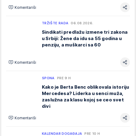
Komentariši
TRŽIŠTE RADA
06.08.2026.
Sindikati predlažu izmene tri zakona
u Srbiji: Žene da idu sa 55 godina u
penziju, a muškarci sa 60
Komentariši
SPONA
PRE 9 H
Kako je Berta Benc oblikovala istoriju
Mercedesa? Liderka u senci muža,
zaslužna za klasu kojoj se ceo svet
divi
Komentariši
KALENDAR DOGAĐAJA
PRE 10 H