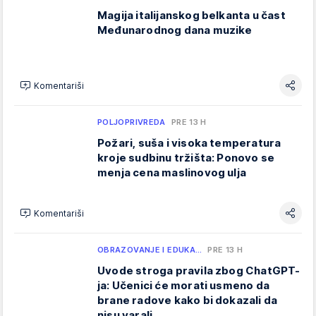
Magija italijanskog belkanta u čast
Međunarodnog dana muzike
Komentariši
POLJOPRIVREDA
PRE 13 H
Požari, suša i visoka temperatura
kroje sudbinu tržišta: Ponovo se
menja cena maslinovog ulja
Komentariši
OBRAZOVANJE I EDUKA…
PRE 13 H
Uvode stroga pravila zbog ChatGPT-
ja: Učenici će morati usmeno da
brane radove kako bi dokazali da
nisu varali