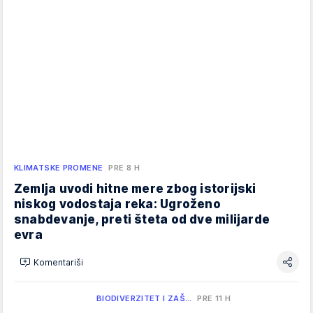
KLIMATSKE PROMENE
PRE 8 H
Zemlja uvodi hitne mere zbog istorijski
niskog vodostaja reka: Ugroženo
snabdevanje, preti šteta od dve milijarde
evra
Komentariši
BIODIVERZITET I ZAŠ…
PRE 11 H