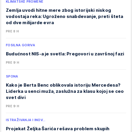
KLIMATSKE PROMENE
Zemlja uvodi hitne mere zbog istorijski niskog
vodostaja reka: Ugroženo snabdevanje, preti šteta
od dve milijarde evra
PRE 8 H
FOSILNA GORIVA
Budućnost NIS-a je svetla: Pregovori u završnoj fazi
PRE 9 H
SPONA
Kako je Berta Benc oblikovala istoriju Mercedesa?
Liderka u senci muža, zaslužna za klasu kojoj se ceo
svet divi
PRE 9 H
ISTRAŽIVANJA I INOV…
Projekat Željka Šarića rešava problem skupih