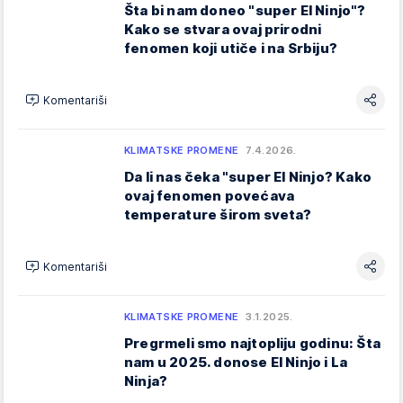
Šta bi nam doneo "super El Ninjo"?
Kako se stvara ovaj prirodni
fenomen koji utiče i na Srbiju?
Komentariši
KLIMATSKE PROMENE
7.4.2026.
Da li nas čeka "super El Ninjo? Kako
ovaj fenomen povećava
temperature širom sveta?
Komentariši
KLIMATSKE PROMENE
3.1.2025.
Pregrmeli smo najtopliju godinu: Šta
nam u 2025. donose El Ninjo i La
Ninja?