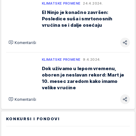
KLIMATSKE PROMENE
24.4.2024.
El Ninjo je konačno završen:
Posledice suša i smrtonosnih
vrućina se i dalje osećaju
Komentariši
KLIMATSKE PROMENE
9.4.2024.
Dok uživamo u lepom vremenu,
oboren je neslavan rekord: Mart je
10. mesec zaredom kako imamo
velike vrućine
Komentariši
KONKURSI I FONDOVI