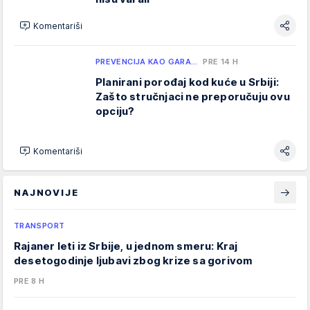
Komentariši
PREVENCIJA KAO GARA…
PRE 14 H
Planirani porođaj kod kuće u Srbiji:
Zašto stručnjaci ne preporučuju ovu
opciju?
Komentariši
NAJNOVIJE
TRANSPORT
Rajaner leti iz Srbije, u jednom smeru: Kraj
desetogodinje ljubavi zbog krize sa gorivom
PRE 8 H