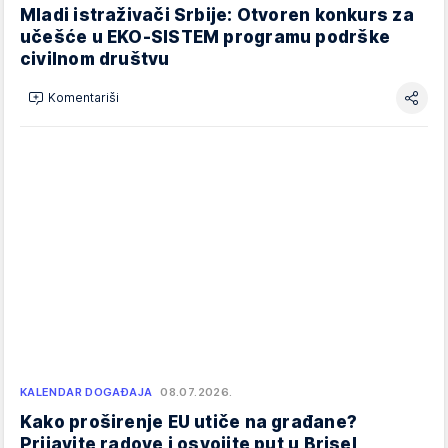
Mladi istraživači Srbije: Otvoren konkurs za
učešće u EKO-SISTEM programu podrške
civilnom društvu
Komentariši
KALENDAR DOGAĐAJA
08.07.2026.
Kako proširenje EU utiče na građane?
Prijavite radove i osvojite put u Brisel