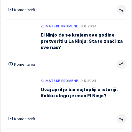
Komentariši
KLIMATSKE PROMENE
6.6.2024.
El Ninjo će se krajem ove godine
pretvoriti u La Ninju: Šta to znači za
sve nas?
Komentariši
KLIMATSKE PROMENE
9.5.2024.
Ovaj april je bio najtopliji u istoriji:
Koliku ulogu je imao El Ninjo?
Komentariši