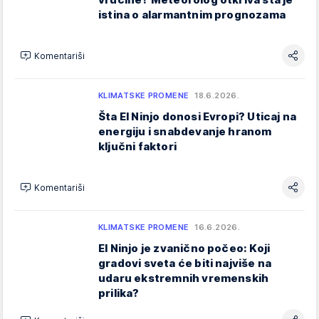
istina o alarmantnim prognozama
Komentariši
KLIMATSKE PROMENE
18.6.2026.
Šta El Ninjo donosi Evropi? Uticaj na
energiju i snabdevanje hranom
ključni faktori
Komentariši
KLIMATSKE PROMENE
16.6.2026.
El Ninjo je zvanično počeo: Koji
gradovi sveta će biti najviše na
udaru ekstremnih vremenskih
prilika?