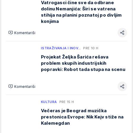
Vatrogasci čine sve da odbrane
dolinu Nemanjića: Širi se vatrena
stihija na planini poznatoj po divljim
konjima
Komentariši
ISTRAŽIVANJA I INOV…
PRE 10 H
Projekat Željka Šarića rešava
problem skupih industrijskih
popravki: Robot tada stupa na scenu
Komentariši
KULTURA
PRE 15 H
Večeras je Beograd muzička
prestonica Evrope: Nik Kejv stiže na
Kalemegdan