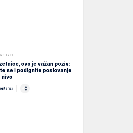
PRE 17 H
etnice, ovo je važan poziv:
ite se i podignite poslovanje
i nivo
ntariši