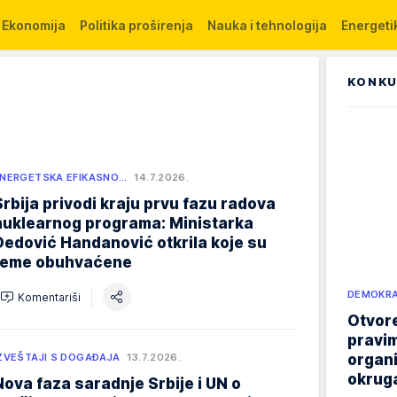
Ekonomija
Politika proširenja
Nauka i tehnologija
Energetik
KONKU
NERGETSKA EFIKASNO…
14.7.2026.
Srbija privodi kraju prvu fazu radova
nuklearnog programa: Ministarka
Đedović Handanović otkrila koje su
teme obuhvaćene
DEMOKRA
Komentariši
Otvore
pravim
organi
ZVEŠTAJI S DOGAĐAJA
13.7.2026.
okruga
Nova faza saradnje Srbije i UN o