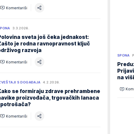
Komentariši
SPONA
3.3.2026.
Polovina sveta još čeka jednakost:
Zašto je rodna ravnopravnost ključ
održivog razvoja
SPONA
Komentariši
Preduz
Prijav
na viš
ZVEŠTAJI S DOGAĐAJA
4.2.2026.
Kome
Kako se formiraju zdrave prehrambene
navike proizvođača, trgovačkih lanaca
i potrošača?
Komentariši