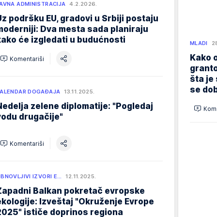
AVNA ADMINISTRACIJA
4.2.2026.
Uz podršku EU, gradovi u Srbiji postaju
moderniji: Dva mesta sada planiraju
kako će izgledati u budućnosti
MLADI
2
Kako o
Komentariši
granto
šta je
se dob
ALENDAR DOGAĐAJA
13.11.2025.
Nedelja zelene diplomatije: "Pogledaj
Kome
vodu drugačije"
Komentariši
BNOVLJIVI IZVORI E…
12.11.2025.
Zapadni Balkan pokretač evropske
ekologije: Izveštaj "Okruženje Evrope
2025" ističe doprinos regiona