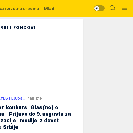
a i životna sredina
Mladi
RSI I FONDOVI
TIJA I LJUDS…
PRE 17 H
n konkurs "Glas(no) o
a": Prijave do 9. avgusta za
zacije i medije iz devet
 Srbije