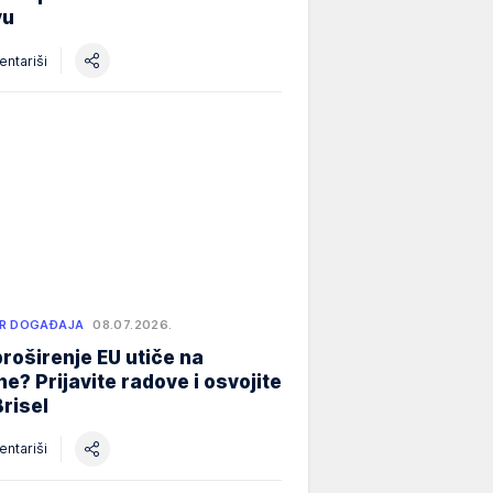
vu
ntariši
R DOGAĐAJA
08.07.2026.
roširenje EU utiče na
e? Prijavite radove i osvojite
Brisel
ntariši