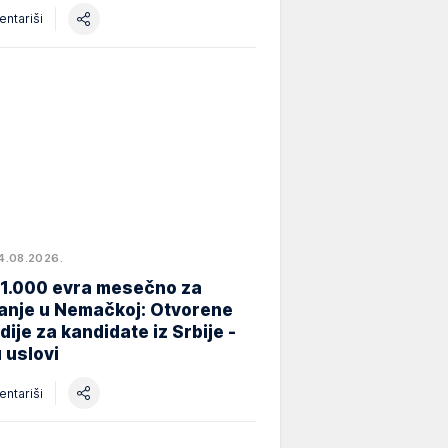
ntariši
4.08.2026.
 1.000 evra mesečno za
anje u Nemačkoj: Otvorene
dije za kandidate iz Srbije -
 uslovi
ntariši