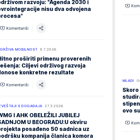
održivom razvoju: "Agenda 2030 i
Kome
evrointegracije nisu dva odvojena
procesa"
Komentariši
DRŽIVA MOBILNOST
8.7.2026.
Hitno proširiti primenu proverenih
rešenja: Ciljevi održivog razvoja
donose konkretne rezultate
MLADI
0
Komentariši
Skoro
studir
stipen
ZVEŠTAJI S DOGAĐAJA
27.3.2026.
ovo su
WMG I AHK OBELEŽILI JUBILEJ
SADNJOM U BEOGRADU:U okviru
Kome
projekta posađeno 50 sadnica uz
podršku kompanija članica komora