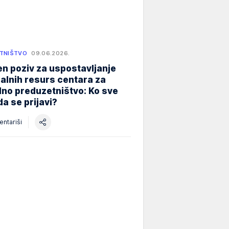
TNIŠTVO
09.06.2026.
n poziv za uspostavljanje
alnih resurs centara za
lno preduzetništvo: Ko sve
a se prijavi?
ntariši