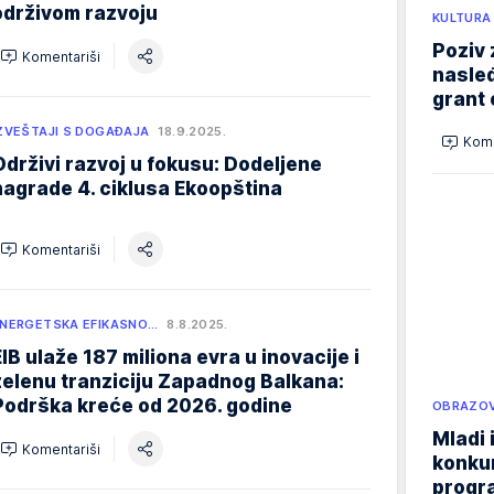
održivom razvoju
KULTURA
Poziv 
Komentariši
nasleđ
grant 
ZVEŠTAJI S DOGAĐAJA
18.9.2025.
Kome
Održivi razvoj u fokusu: Dodeljene
nagrade 4. ciklusa Ekoopština
Komentariši
NERGETSKA EFIKASNO…
8.8.2025.
EIB ulaže 187 miliona evra u inovacije i
zelenu tranziciju Zapadnog Balkana:
Podrška kreće od 2026. godine
OBRAZOV
Mladi 
Komentariši
konku
progr