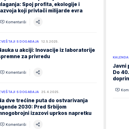
ulaganja: Spoj profita, ekologije i
razvoja koji privlači milijarde evra
Komentariši
ZVEŠTAJI S DOGAĐAJA
12.5.2025.
Nauka u akciji: Inovacije iz laboratorije
spremne za privredu
KALENDA
Javni 
Do 40.
Komentariši
doprin
Kome
ZVEŠTAJI S DOGAĐAJA
25.4.2025.
Na dve trećine puta do ostvarivanja
Agende 2030: Pred Srbijom
mnogobrojni izazovi uprkos napretku
Komentariši