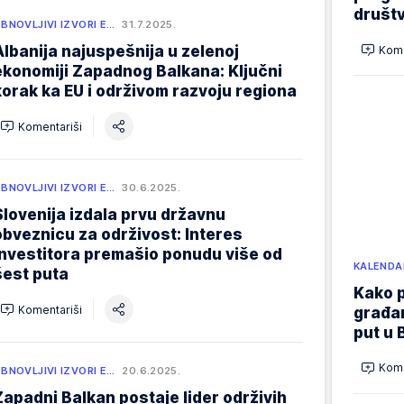
društ
BNOVLJIVI IZVORI E…
31.7.2025.
Albanija najuspešnija u zelenoj
Kome
ekonomiji Zapadnog Balkana: Ključni
korak ka EU i održivom razvoju regiona
Komentariši
BNOVLJIVI IZVORI E…
30.6.2025.
Slovenija izdala prvu državnu
obveznicu za održivost: Interes
investitora premašio ponudu više od
KALENDA
šest puta
Kako p
Komentariši
građan
put u 
Kome
BNOVLJIVI IZVORI E…
20.6.2025.
Zapadni Balkan postaje lider održivih