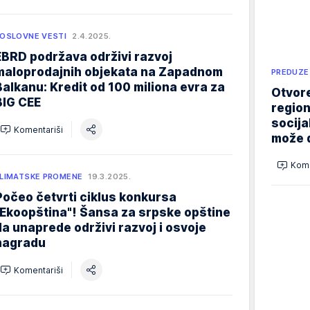
OSLOVNE VESTI
2.4.2025.
EBRD podržava održivi razvoj
maloprodajnih objekata na Zapadnom
PREDUZE
Balkanu: Kredit od 100 miliona evra za
Otvore
BIG CEE
region
socija
Komentariši
može d
Kome
LIMATSKE PROMENE
19.3.2025.
Počeo četvrti ciklus konkursa
"Ekoopština"! Šansa za srpske opštine
da unaprede održivi razvoj i osvoje
nagradu
Komentariši