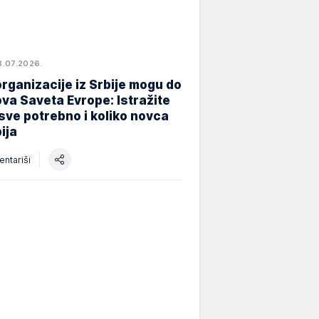
8.07.2026.
rganizacije iz Srbije mogu do
va Saveta Evrope: Istražite
 sve potrebno i koliko novca
ija
ntariši