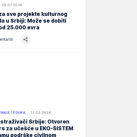
28.07.2026.
za sve projekte kulturnog
a u Srbiji: Može se dobiti
od 25.000 evra
ntariši
ANJE I EDUKA…
12.02.2026.
istraživači Srbije: Otvoren
rs za učešće u EKO-SISTEM
amu podrške civilnom