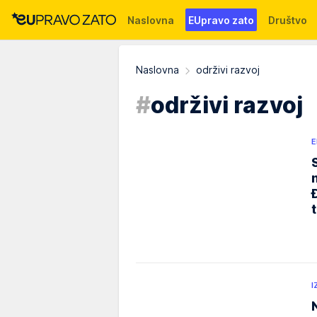
Naslovna
EUpravo zato
Društvo
Događaji
News
WMG fondacija
Naslovna
održivi razvoj
#
održivi razvoj
E
I