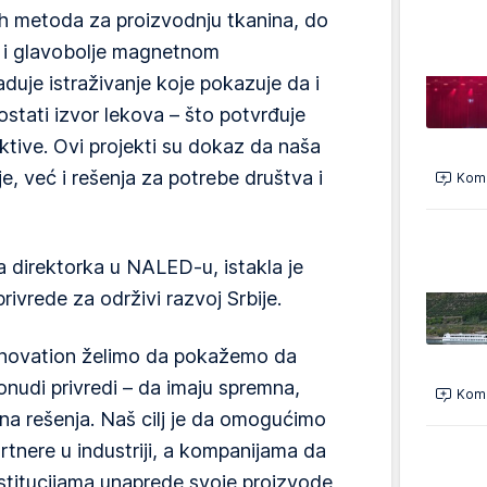
ih metoda za proizvodnju tkanina, do
je i glavobolje magnetnom
duje istraživanje koje pokazuje da i
stati izvor lekova – što potvrđuje
tive. Ovi projekti su dokaz da naša
, već i rešenja za potrebe društva i
Kome
direktorka u NALED-u, istakla je
rivrede za održivi razvoj Srbije.
nnovation želimo da pokažemo da
nudi privredi – da imaju spremna,
Kome
ana rešenja. Naš cilj je da omogućimo
rtnere u industriji, a kompanijama da
stitucijama unaprede svoje proizvode