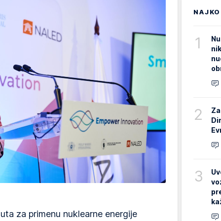
NAJKO
1
Nu
ni
nu
ob
2
Za
Di
Ev
3
Uv
vo
pr
ka
uta za primenu nuklearne energije