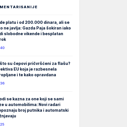
MENTARISANIJE
de platu i od 200.000 dinara, ali se
ko ne javlja: Gazda Paja šokiran iako
di slobodne vikende i besplatan
rok
40
što su čepovi pričvršćeni za flašu?
rektiva EU koja je razbesnela
ropljane i te kako opravdana
36
odi se kazna za one koji se sami
ze u automobilima: Novi radari
epoznaju broj putnika i automatski
žnjavaju
25