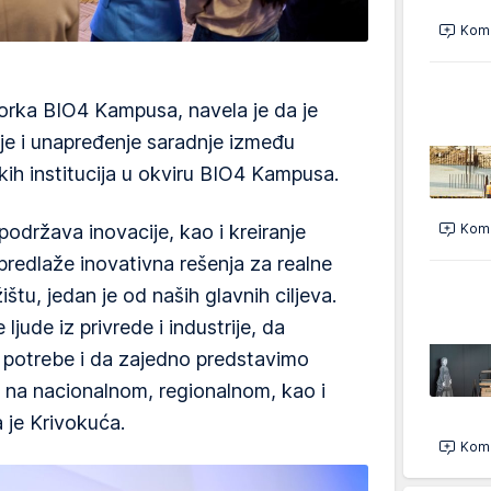
Kome
torka BIO4 Kampusa, navela je da je
je i unapređenje saradnje između
kih institucija u okviru BIO4 Kampusa.
Kome
podržava inovacije, kao i kreiranje
predlaže inovativna rešenja za realne
ištu, jedan je od naših glavnih ciljeva.
jude iz privrede i industrije, da
 potrebe i da zajedno predstavimo
 na nacionalnom, regionalnom, kao i
 je Krivokuća.
Kome