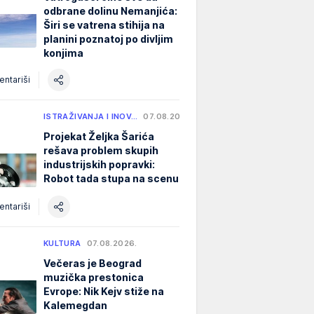
odbrane dolinu Nemanjića:
Širi se vatrena stihija na
planini poznatoj po divljim
konjima
ntariši
ISTRAŽIVANJA I INOV…
07.08.2026.
Projekat Željka Šarića
rešava problem skupih
industrijskih popravki:
Robot tada stupa na scenu
ntariši
KULTURA
07.08.2026.
Večeras je Beograd
muzička prestonica
Evrope: Nik Kejv stiže na
Kalemegdan