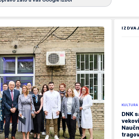
IZDVA
KULTURA
DNK sa
vekovi
Naučn
trago