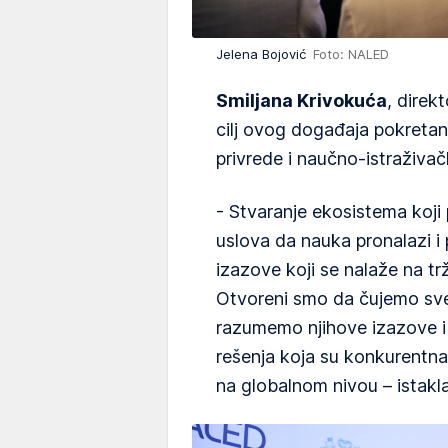
Jelena Bojović
Foto: NALED
Smiljana Krivokuća
, direk
cilj ovog događaja pokretan
privrede i naučno-istraživač
- Stvaranje ekosistema koji 
uslova da nauka pronalazi i 
izazove koji se nalaže na trž
Otvoreni smo da čujemo sve l
razumemo njihove izazove i
rešenja koja su konkurentna
na globalnom nivou – istakla