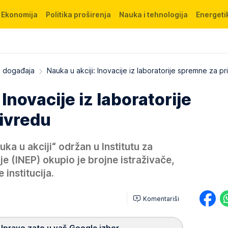
Ekonomija
Politika proširenja
Nauka i tehnologija
Energetik
 s događaja
Nauka u akciji: Inovacije iz laboratorije spremne za p
 Inovacije iz laboratorije
ivredu
ka u akciji“ održan u Institutu za
e (INEP) okupio je brojne istraživače,
 institucija.
Komentariši
Upravo zato u vaš Google izbor