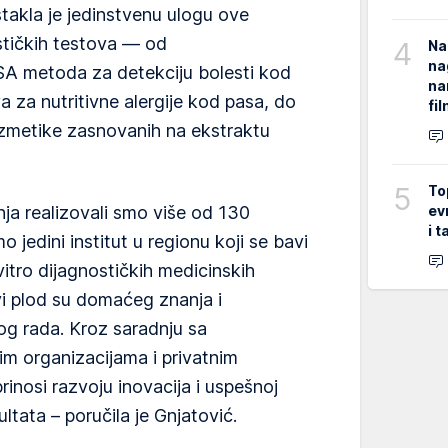
istakla je jedinstvenu ulogu ove
ostičkih testova — od
4
Na
na
SA metoda za detekciju bolesti kod
na
ova za nutritivne alergije kod pasa, do
fi
ozmetike zasnovanih na ekstraktu
5
To
ev
ja realizovali smo više od 130
i 
 jedini institut u regionu koji se bavi
itro dijagnostičkih medicinskih
i plod su domaćeg znanja i
og rada. Kroz saradnju sa
m organizacijama i privatnim
inosi razvoju inovacija i uspešnoj
ultata – poručila je Gnjatović.