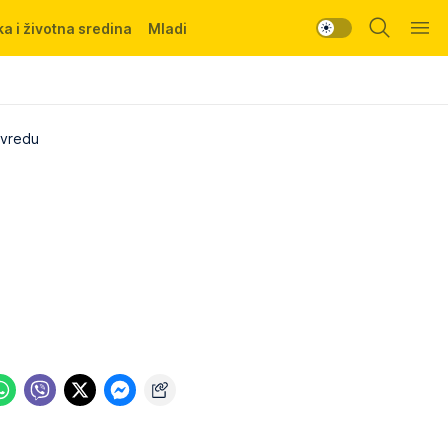
a i životna sredina
Mladi
rivredu