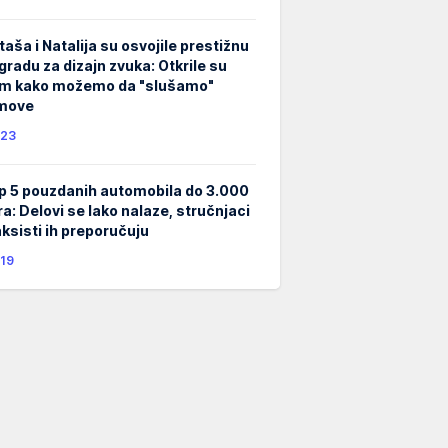
taša i Natalija su osvojile prestižnu
gradu za dizajn zvuka: Otkrile su
m kako možemo da "slušamo"
lmove
23
p 5 pouzdanih automobila do 3.000
ra: Delovi se lako nalaze, stručnjaci
taksisti ih preporučuju
19