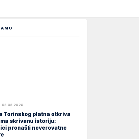
JAMO
08.08.2026.
 Torinskog platna otkriva
ma skrivanu istoriju:
ici pronašli neverovatne
ve