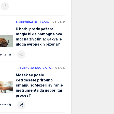
BIODIVERZITET I ZAŠ…
08.08.2026.
U borbi protiv požara
mogla bi da pomogne ova
moćna životinja: Kakva je
uloga evropskih bizona?
ntariši
PREVENCIJA KAO GARA…
08.08.2026.
Mozak se posle
četrdesete prirodno
smanjuje: Može li sviranje
instrumenta da uspori taj
proces?
ntariši