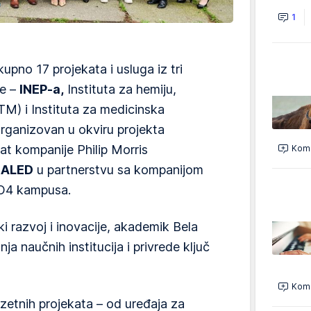
1
upno 17 projekata i usluga iz tri
je –
INEP-a,
Instituta za hemiju,
HTM) i Instituta za medicinska
 organizovan u okviru projekta
t kompanije Philip Morris
Kome
ALED
u partnerstvu sa kompanijom
IO4 kampusa.
i razvoj i inovacije, akademik Bela
nja naučnih institucija i privrede ključ
Kome
uzetnih projekata – od uređaja za