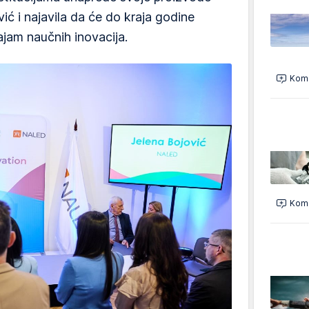
vić i najavila da će do kraja godine
ajam naučnih inovacija.
Kome
Kome