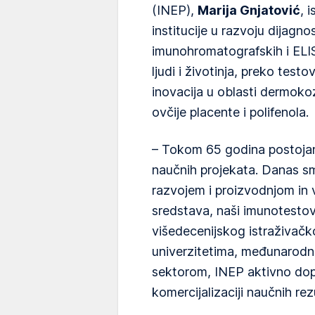
(INEP),
Marija Gnjatović
, 
institucije u razvoju dijagn
imunohromatografskih i ELI
ljudi i životinja, preko test
inovacija u oblasti dermok
ovčije placente i polifenola.
– Tokom 65 godina postojan
naučnih projekata. Danas smo
razvojem i proizvodnjom in v
sredstava, naši imunotestov
višedecenijskog istraživačk
univerzitetima, međunarodni
sektorom, INEP aktivno dopr
komercijalizaciji naučnih rez