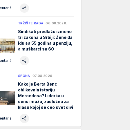
ntariši
TRŽIŠTE RADA
06.08.2026.
Sindikati predlažu izmene
tri zakona u Srbiji: Žene da
idu sa 55 godina u penziju,
a muškarci sa 60
ntariši
SPONA
07.08.2026.
Kako je Berta Benc
oblikovala istoriju
Mercedesa? Liderka u
senci muža, zaslužna za
klasu kojoj se ceo svet divi
ntariši