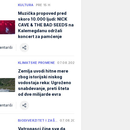
KULTURA
PRE 15 H
Muzička propoved pred
skoro 10.000 ljudi: NICK
CAVE & THE BAD SEEDS na
Kalemegdanu održali
koncert za pamćenje
ntariši
KLIMATSKE PROMENE
07.08.2026.
Zemlja uvodi hitne mere
zbog istorijski niskog
vodostaja reka: Ugroženo
snabdevanje, preti šteta
od dve milijarde evra
ntariši
BIODIVERZITET I ZAŠ…
07.08.2026.
Vatrogasci čine sve da