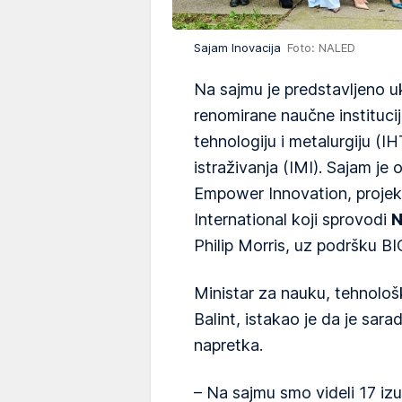
Sajam Inovacija
Foto: NALED
Na sajmu je predstavljeno uk
renomirane naučne instituci
tehnologiju i metalurgiju (I
istraživanja (IMI). Sajam je
Empower Innovation, projeka
International koji sprovodi
N
Philip Morris, uz podršku B
Ministar za nauku, tehnološk
Balint, istakao je da je sarad
napretka.
– Na sajmu smo videli 17 iz