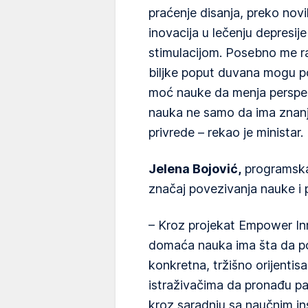
praćenje disanja, preko nov
inovacija u lečenju depresi
stimulacijom. Posebno me ra
biljke poput duvana mogu po
moć nauke da menja perspek
nauka ne samo da ima znanje
privrede – rekao je ministar.
Jelena Bojović,
programska 
značaj povezivanja nauke i p
– Kroz projekat Empower I
domaća nauka ima šta da po
konkretna, tržišno orijentis
istraživačima da pronađu pa
kroz saradnju sa naučnim in