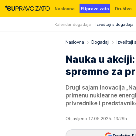
Naslovna
EUpravo zato
Društvo
Kalendar događaja
Izveštaji s događaja
Događaji
News
WMG fondacija
Naslovna
Događaji
Izveštaji
Nauka u akciji:
spremne za pr
Drugi sajam inovacija „Nau
primenu nuklearne energij
privrednike i predstavnike
Objavljeno 12.05.2025. 13:29h
Dodajte E