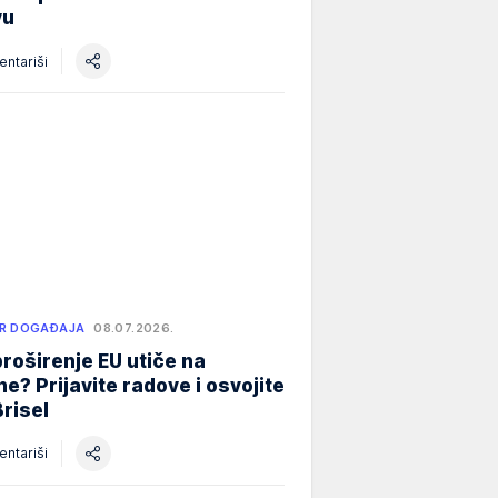
vu
ntariši
R DOGAĐAJA
08.07.2026.
roširenje EU utiče na
e? Prijavite radove i osvojite
Brisel
ntariši