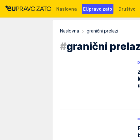
Naslovna
EUpravo zato
Društvo
Događaji
News
WMG fondacija
Naslovna
granični prelazi
#
granični prelaz
D
M