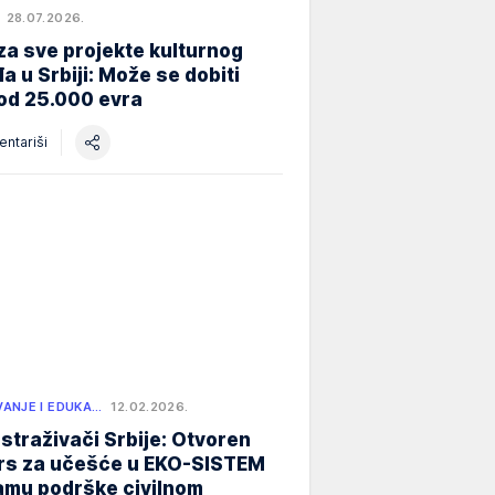
28.07.2026.
za sve projekte kulturnog
a u Srbiji: Može se dobiti
od 25.000 evra
ntariši
ANJE I EDUKA…
12.02.2026.
istraživači Srbije: Otvoren
rs za učešće u EKO-SISTEM
amu podrške civilnom