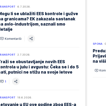
TRANSPORT
6.7.2026.
Mogu li se ublažiti EES kontrole i gužve
na granicama? EK zakazala sastanak
sa avio-industrijom, saznali smo
detalje
Komentariši
SPONA
Preduz
TRANSPORT
2.7.2026.
Prijav
na viš
Traži se obustavljanje novih EES
kontrola u julu i avgustu: Čeka se i do 5
Kome
sati, putnici ne stižu na svoje letove
1
TRANSPORT
18.6.2026.
Letovanje u EU ove godine zbog EES-a