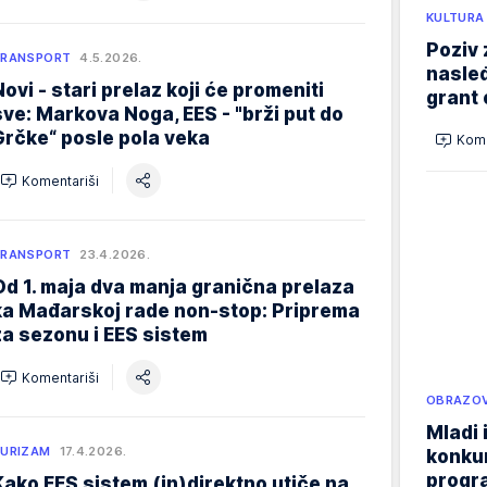
KULTURA
Poziv 
TRANSPORT
4.5.2026.
nasleđ
Novi - stari prelaz koji će promeniti
grant 
sve: Markova Noga, EES - "brži put do
Grčke“ posle pola veka
Kome
Komentariši
TRANSPORT
23.4.2026.
Od 1. maja dva manja granična prelaza
ka Mađarskoj rade non-stop: Priprema
za sezonu i EES sistem
Komentariši
OBRAZOV
Mladi 
URIZAM
17.4.2026.
konku
progr
Kako EES sistem (in)direktno utiče na