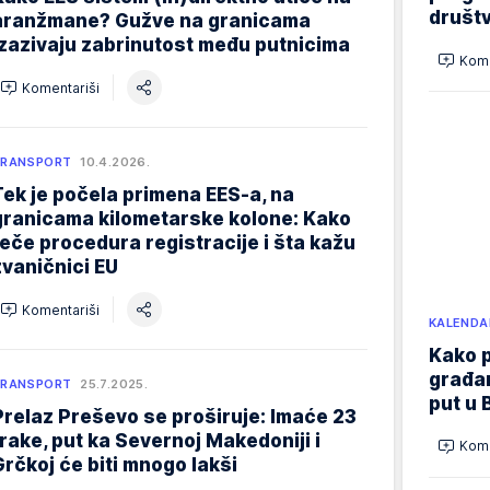
društ
aranžmane? Gužve na granicama
izazivaju zabrinutost među putnicima
Kome
Komentariši
TRANSPORT
10.4.2026.
Tek je počela primena EES-a, na
granicama kilometarske kolone: Kako
teče procedura registracije i šta kažu
zvaničnici EU
Komentariši
KALENDA
Kako p
građan
TRANSPORT
25.7.2025.
put u 
Prelaz Preševo se proširuje: Imaće 23
trake, put ka Severnoj Makedoniji i
Kome
Grčkoj će biti mnogo lakši