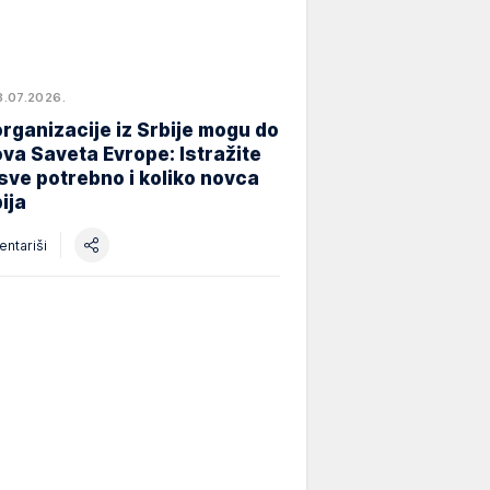
8.07.2026.
rganizacije iz Srbije mogu do
va Saveta Evrope: Istražite
 sve potrebno i koliko novca
ija
ntariši