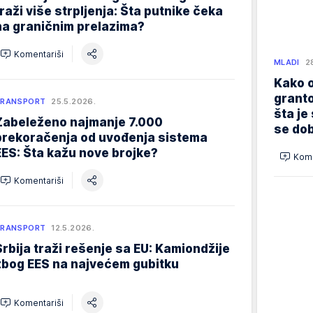
traži više strpljenja: Šta putnike čeka
na graničnim prelazima?
Komentariši
MLADI
2
Kako o
granto
TRANSPORT
25.5.2026.
šta je
Zabeleženo najmanje 7.000
se dob
prekoračenja od uvođenja sistema
EES: Šta kažu nove brojke?
Kome
Komentariši
TRANSPORT
12.5.2026.
Srbija traži rešenje sa EU: Kamiondžije
zbog EES na najvećem gubitku
Komentariši