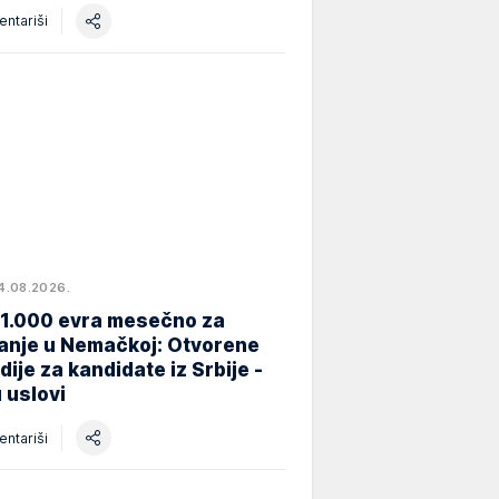
ntariši
4.08.2026.
 1.000 evra mesečno za
anje u Nemačkoj: Otvorene
dije za kandidate iz Srbije -
 uslovi
ntariši