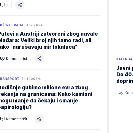
1
RŽIŠTE RADA
3.12.2024.
Putevi u Austriji zatvoreni zbog navale
Mađara: Veliki broj njih tamo radi, ali
tako "narušavaju mir lokalaca"
Komentariši
KALENDA
Javni 
Do 40.
TRANSPORT
14.11.2024.
doprin
Godišnje gubimo milione evra zbog
Kome
čekanja na granicama: Kako kamioni
mogu manje da čekaju i smanje
papirologiju?
Komentariši