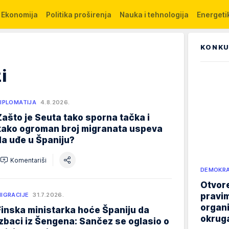
Ekonomija
Politika proširenja
Nauka i tehnologija
Energetik
KONKU
i
IPLOMATIJA
4.8.2026.
Zašto je Seuta tako sporna tačka i
kako ogroman broj migranata uspeva
da uđe u Španiju?
Komentariši
DEMOKRA
Otvore
pravim
IGRACIJE
31.7.2026.
organi
Finska ministarka hoće Španiju da
okruga
izbaci iz Šengena: Sančez se oglasio o