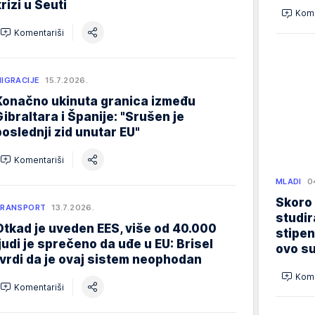
rizi u Seuti
Kome
Komentariši
IGRACIJE
15.7.2026.
Konačno ukinuta granica između
Gibraltara i Španije: "Srušen je
poslednji zid unutar EU"
Komentariši
MLADI
0
Skoro
TRANSPORT
13.7.2026.
studir
Otkad je uveden EES, više od 40.000
stipen
ljudi je sprečeno da uđe u EU: Brisel
ovo su
tvrdi da je ovaj sistem neophodan
Kome
Komentariši