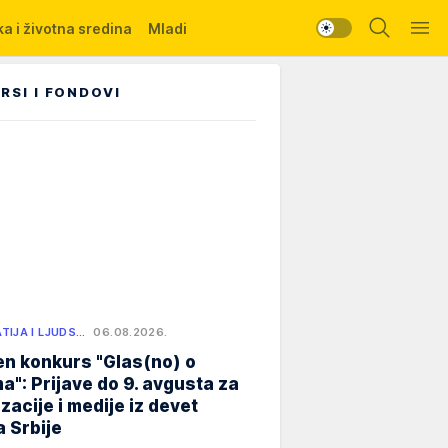
a i životna sredina
Mladi
RSI I FONDOVI
TIJA I LJUDS…
06.08.2026.
n konkurs "Glas(no) o
a": Prijave do 9. avgusta za
zacije i medije iz devet
 Srbije