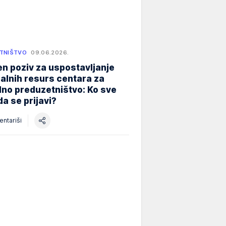
TNIŠTVO
09.06.2026.
n poziv za uspostavljanje
alnih resurs centara za
lno preduzetništvo: Ko sve
a se prijavi?
ntariši