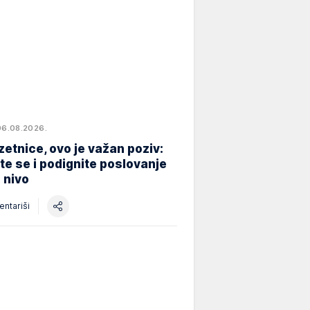
06.08.2026.
etnice, ovo je važan poziv:
ite se i podignite poslovanje
i nivo
ntariši