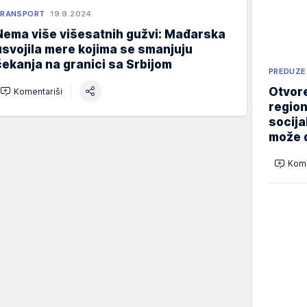
TRANSPORT
19.9.2024.
Nema više višesatnih gužvi: Mađarska
usvojila mere kojima se smanjuju
čekanja na granici sa Srbijom
PREDUZE
Otvore
Komentariši
region
socija
može d
Kome