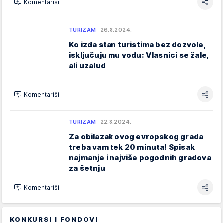
Komentariši
TURIZAM
26.8.2024.
Ko izda stan turistima bez dozvole,
isključuju mu vodu: Vlasnici se žale,
ali uzalud
Komentariši
TURIZAM
22.8.2024.
Za obilazak ovog evropskog grada
treba vam tek 20 minuta! Spisak
najmanje i najviše pogodnih gradova
za šetnju
Komentariši
KONKURSI I FONDOVI