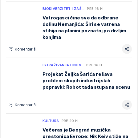
BIODIVERZITET I ZAŠ…
PRE 16 H
Vatrogasci čine sve da odbrane
dolinu Nemanjića: Širi se vatrena
stihija na planini poznatoj po divljim
konjima
Komentariši
ISTRAŽIVANJA I INOV…
PRE 16 H
Projekat Željka Šarića rešava
problem skupih industrijskih
popravki: Robot tada stupa na scenu
Komentariši
KULTURA
PRE 20 H
Večeras je Beograd muzička
prestonica Evrope: Nik Kejv stiže na