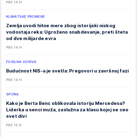
PRE 14 H
KLIMATSKE PROMENE
Zemlja uvodi hitne mere zbog istorijski niskog
vodostaja reka: Ugroženo snabdevanje, preti šteta
od dve milijarde evra
PRE 14 H
FOSILNA GORIVA
Budućnost NIS-a je svetla: Pregovori u završnoj fazi
PRE 14 H
SPONA
Kako je Berta Benc oblikovala istoriju Mercedesa?
Liderka u senci muža, zaslužna za klasu kojoj se ceo
svet divi
PRE 15 H