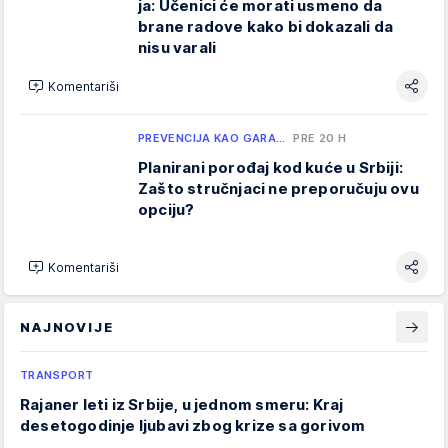
ja: Učenici će morati usmeno da
brane radove kako bi dokazali da
nisu varali
Komentariši
PREVENCIJA KAO GARA…
PRE 20 H
Planirani porođaj kod kuće u Srbiji:
Zašto stručnjaci ne preporučuju ovu
opciju?
Komentariši
NAJNOVIJE
TRANSPORT
Rajaner leti iz Srbije, u jednom smeru: Kraj
desetogodinje ljubavi zbog krize sa gorivom