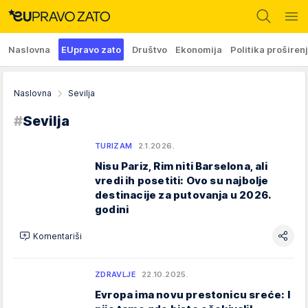
Naslovna
EUpravo zato
Društvo
Ekonomija
Politika proširen
Naslovna
Sevilja
#
Sevilja
TURIZAM
2.1.2026.
Nisu Pariz, Rim niti Barselona, ali
vredi ih posetiti: Ovo su najbolje
destinacije za putovanja u 2026.
godini
Komentariši
ZDRAVLJE
22.10.2025.
Evropa ima novu prestonicu sreće: I