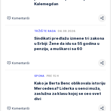
Kalemegdan
Komentariši
TRŽIŠTE RADA
06.08.2026.
Sindikati predlažu izmene tri zakona
u Srbiji: Žene da idu sa 55 godina u
penziju, a muškarci sa 60
Komentariši
SPONA
PRE 15 H
Kako je Berta Benc oblikovala istoriju
Mercedesa? Liderka u senci muža,
zaslužna za klasu kojoj se ceo svet
divi
Komentariši