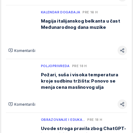
KALENDAR DOGAĐAJA
PRE 16 H
Magija italijanskog belkanta u čast
Međunarodnog dana muzike
Komentariši
POLJOPRIVREDA
PRE 18 H
Požari, suša i visoka temperatura
kroje sudbinu tržišta: Ponovo se
menja cena maslinovog ulja
Komentariši
OBRAZOVANJE I EDUKA…
PRE 18 H
Uvode stroga pravila zbog ChatGPT-