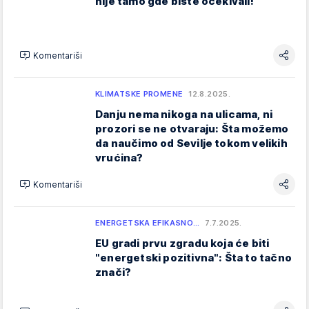
nije tamo gde biste očekivali!
Komentariši
KLIMATSKE PROMENE
12.8.2025.
Danju nema nikoga na ulicama, ni
prozori se ne otvaraju: Šta možemo
da naučimo od Sevilje tokom velikih
vrućina?
Komentariši
ENERGETSKA EFIKASNO…
7.7.2025.
EU gradi prvu zgradu koja će biti
"energetski pozitivna": Šta to tačno
znači?