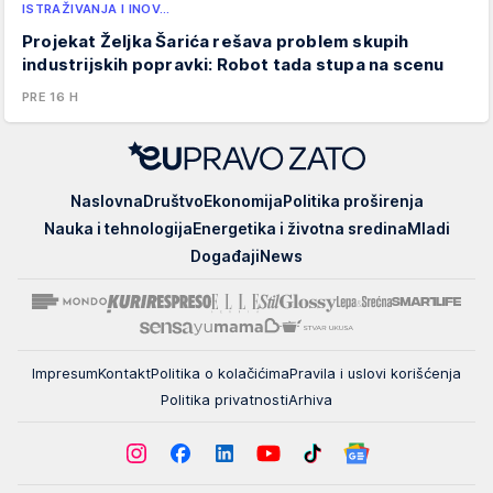
ISTRAŽIVANJA I INOV…
Projekat Željka Šarića rešava problem skupih
industrijskih popravki: Robot tada stupa na scenu
PRE 16 H
EUpravo
Naslovna
Društvo
Ekonomija
Politika proširenja
zato
Nauka i tehnologija
Energetika i životna sredina
Mladi
Događaji
News
Impresum
Kontakt
Politika o kolačićima
Pravila i uslovi korišćenja
Politika privatnosti
Arhiva