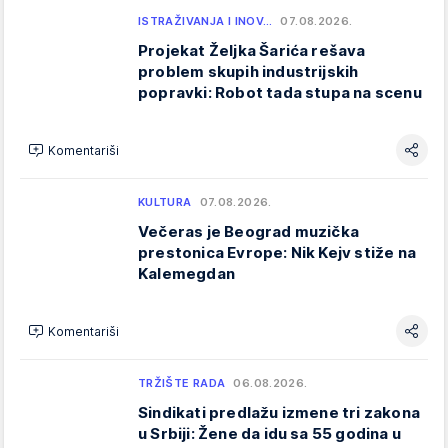
ISTRAŽIVANJA I INOV…
07.08.2026.
Projekat Željka Šarića rešava
problem skupih industrijskih
popravki: Robot tada stupa na scenu
Komentariši
KULTURA
07.08.2026.
Večeras je Beograd muzička
prestonica Evrope: Nik Kejv stiže na
Kalemegdan
Komentariši
TRŽIŠTE RADA
06.08.2026.
Sindikati predlažu izmene tri zakona
u Srbiji: Žene da idu sa 55 godina u