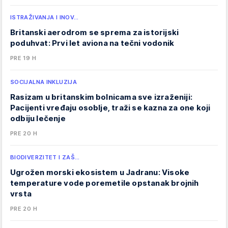
ISTRAŽIVANJA I INOV…
Britanski aerodrom se sprema za istorijski
poduhvat: Prvi let aviona na tečni vodonik
PRE 19 H
SOCIJALNA INKLUZIJA
Rasizam u britanskim bolnicama sve izraženiji:
Pacijenti vređaju osoblje, traži se kazna za one koji
odbiju lečenje
PRE 20 H
BIODIVERZITET I ZAŠ…
Ugrožen morski ekosistem u Jadranu: Visoke
temperature vode poremetile opstanak brojnih
vrsta
PRE 20 H