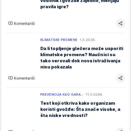
vodonik i gvožđe zajedno, menjaju
pravila igre?
Komentariši
KLIMATSKE PROMENE
1.3.2026.
Da li topljenje glečera može usporiti
klimatske promene? Naučnici su
tako verovali dok nova istraživanja
nisu pokazala
Komentariši
PREVENCIJA KAO GARA…
11.2.2026.
Test koji otkriva kako organizam
koristi gvožđe: Šta znače visoke, a
šta niske vrednosti?