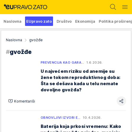
Naslovna
EUpravo zato
Društvo
Ekonomija
Politika proširen
Naslovna
gvožđe
#
gvožđe
PREVENCIJA KAO GARA…
1.6.2026.
U najvećem riziku od anemije su
žene tokom reproduktivnog doba:
Šta se dešava kada u telu nemate
dovoljno gvožđa?
Komentariši
OBNOVLJIVI IZVORI E…
10.4.2026.
Baterija koja prkosi vremenu: Kako