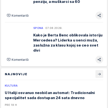
penziju, a muškarci sa 60
Komentariši
SPONA
07.08.2026.
Kako je Berta Benc oblikovala istoriju
Mercedesa? Liderka u senci muža,
zaslužna za klasu kojoj se ceo svet
divi
Komentariši
NAJNOVIJE
KULTURA
U Italiji osvanuo neobičan automat: Tradicionalni
specijalitet sada dostupan 24 sata dnevno
PRE 18 H