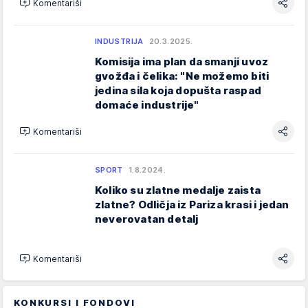
Komentariši
INDUSTRIJA
20.3.2025.
Komisija ima plan da smanji uvoz
gvožđa i čelika: "Ne možemo biti
jedina sila koja dopušta raspad
domaće industrije"
Komentariši
SPORT
1.8.2024.
Koliko su zlatne medalje zaista
zlatne? Odličja iz Pariza krasi i jedan
neverovatan detalj
Komentariši
KONKURSI I FONDOVI