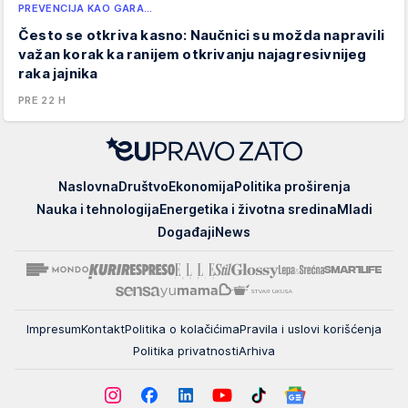
PREVENCIJA KAO GARA…
Često se otkriva kasno: Naučnici su možda napravili
važan korak ka ranijem otkrivanju najagresivnijeg
raka jajnika
PRE 22 H
EUpravo
Naslovna
Društvo
Ekonomija
Politika proširenja
zato
Nauka i tehnologija
Energetika i životna sredina
Mladi
Događaji
News
Impresum
Kontakt
Politika o kolačićima
Pravila i uslovi korišćenja
Politika privatnosti
Arhiva