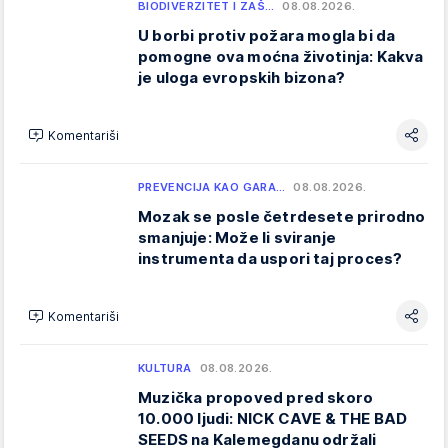
BIODIVERZITET I ZAŠ…
08.08.2026.
U borbi protiv požara mogla bi da
pomogne ova moćna životinja: Kakva
je uloga evropskih bizona?
Komentariši
PREVENCIJA KAO GARA…
08.08.2026.
Mozak se posle četrdesete prirodno
smanjuje: Može li sviranje
instrumenta da uspori taj proces?
Komentariši
KULTURA
08.08.2026.
Muzička propoved pred skoro
10.000 ljudi: NICK CAVE & THE BAD
SEEDS na Kalemegdanu održali