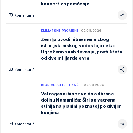
koncert za pamćenje
Komentariši
KLIMATSKE PROMENE
07.08.2026.
Zemlja uvodi hitne mere zbog
istorijski niskog vodostaja reka:
Ugroženo snabdevanje, preti šteta
od dve milijarde evra
Komentariši
BIODIVERZITET I ZAŠ…
07.08.2026.
Vatrogasci čine sve da odbrane
dolinu Nemanjića: Širi se vatrena
stihija na planini poznatoj po divljim
konjima
Komentariši