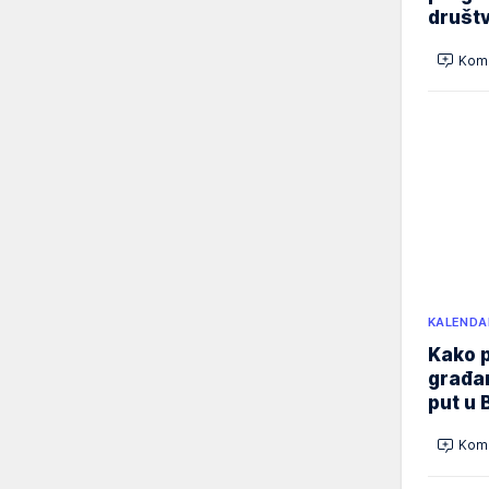
društ
Kome
KALENDA
Kako p
građan
put u 
Kome