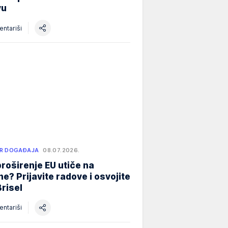
vu
ntariši
R DOGAĐAJA
08.07.2026.
roširenje EU utiče na
e? Prijavite radove i osvojite
Brisel
ntariši