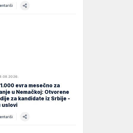
ntariši
4.08.2026.
 1.000 evra mesečno za
anje u Nemačkoj: Otvorene
dije za kandidate iz Srbije -
 uslovi
ntariši