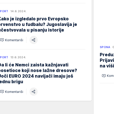
SPORT
14.6.2024.
Kako je izgledalo prvo Evropsko
prvenstvo u fudbalu? Jugoslavija je
učestvovala u pisanju istorije
Komentariši
SPONA
Preduz
SPORT
13.6.2024.
Prijav
Da li će Nemci zaista kažnjavati
na viš
posetioce koji nose lažne dresove?
Uoči EURO 2024 navijači imaju još
Kome
jednu brigu
Komentariši