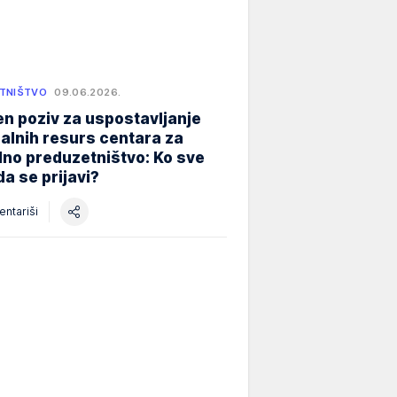
TNIŠTVO
09.06.2026.
n poziv za uspostavljanje
alnih resurs centara za
lno preduzetništvo: Ko sve
a se prijavi?
ntariši