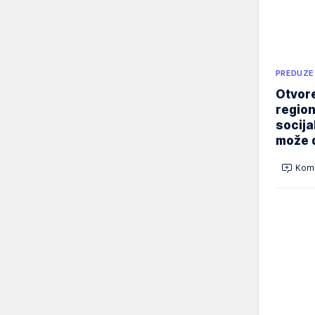
PREDUZE
Otvore
region
socija
može d
Kome