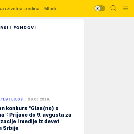
a i životna sredina
Mladi
RSI I FONDOVI
TIJA I LJUDS…
06.08.2026.
n konkurs "Glas(no) o
a": Prijave do 9. avgusta za
zacije i medije iz devet
 Srbije