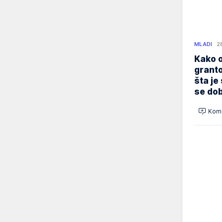
MLADI
2
Kako o
granto
šta je
se dob
Kome