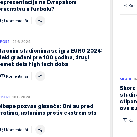
reprezentacije na Evropskom
Kome
prvenstvu u fudbalu?
Komentariši
SPORT
21.6.2024.
Na ovim stadionima se igra EURO 2024:
Neki građeni pre 100 godina, drugi
remek dela high tech doba
Komentariši
MLADI
0
Skoro
studir
ZBORI
18.6.2024.
stipen
Mbape pozvao glasače: Oni su pred
ovo su
vratima, ustanimo protiv ekstremista
Kome
Komentariši