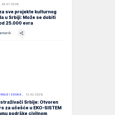
28.07.2026.
za sve projekte kulturnog
a u Srbiji: Može se dobiti
od 25.000 evra
ntariši
ANJE I EDUKA…
12.02.2026.
istraživači Srbije: Otvoren
rs za učešće u EKO-SISTEM
amu podrške civilnom