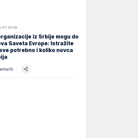
8.07.2026.
rganizacije iz Srbije mogu do
va Saveta Evrope: Istražite
 sve potrebno i koliko novca
ija
ntariši