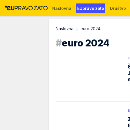
Naslovna
EUpravo zato
Društvo
Događaji
News
WMG fondacija
Naslovna
euro 2024
#
euro 2024
K