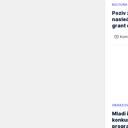
KULTURA
Poziv 
nasleđ
grant 
Kome
OBRAZOV
Mladi 
konku
progr