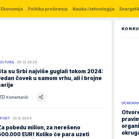
Ekonomija
Politika proširenja
Nauka i tehnologija
Energetik
KONKU
ULTURA
26.12.2024.
Šta su Srbi najviše guglali tokom 2024:
Jedan čovek u samom vrhu, ali i brojne
serije
Komentariši
DEMOKRA
Otvore
pravim
SPORT
25.6.2024.
organi
Za pobedu milion, za nerešeno
okruga
500.000 EUR! Koliko će para uzeti