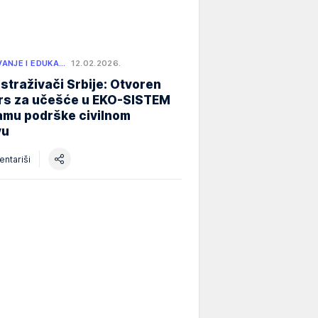
ANJE I EDUKA…
12.02.2026.
istraživači Srbije: Otvoren
rs za učešće u EKO-SISTEM
amu podrške civilnom
vu
ntariši