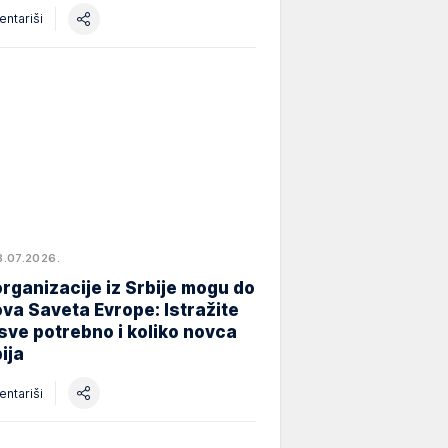
ntariši
8.07.2026.
rganizacije iz Srbije mogu do
va Saveta Evrope: Istražite
 sve potrebno i koliko novca
ija
ntariši