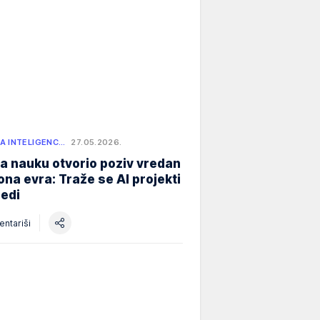
A INTELIGENC…
27.05.2026.
a nauku otvorio poziv vredan
iona evra: Traže se AI projekti
redi
ntariši