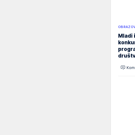
OBRAZOV
Mladi 
konku
progr
društ
Kome