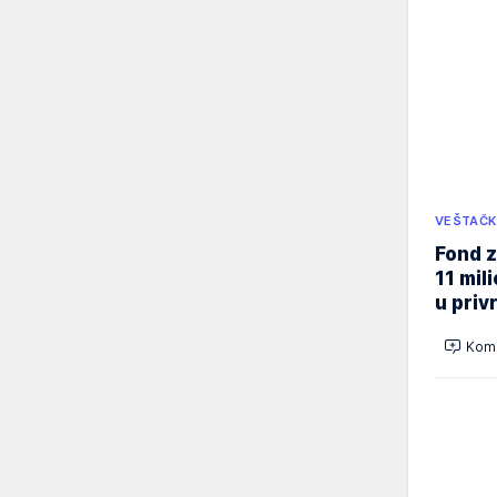
VEŠTAČK
Fond z
11 mil
u priv
Kome