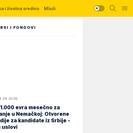
a i životna sredina
Mladi
RSI I FONDOVI
4.08.2026.
 1.000 evra mesečno za
anje u Nemačkoj: Otvorene
dije za kandidate iz Srbije -
 uslovi