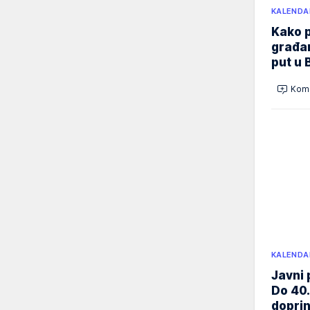
KALENDA
Kako p
građan
put u 
Kome
KALENDA
Javni 
Do 40.
doprin