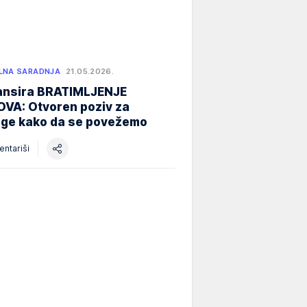
LNA SARADNJA
21.05.2026.
nansira BRATIMLJENJE
VA: Otvoren poziv za
oge kako da se povežemo
ntariši