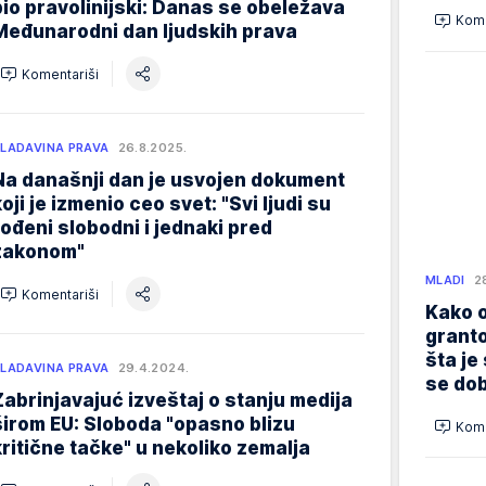
bio pravolinijski: Danas se obeležava
Kome
Međunarodni dan ljudskih prava
Komentariši
LADAVINA PRAVA
26.8.2025.
Na današnji dan je usvojen dokument
koji je izmenio ceo svet: "Svi ljudi su
rođeni slobodni i jednaki pred
zakonom"
MLADI
2
Komentariši
Kako o
granto
šta je
LADAVINA PRAVA
29.4.2024.
se dob
Zabrinjavajuć izveštaj o stanju medija
širom EU: Sloboda "opasno blizu
Kome
kritične tačke" u nekoliko zemalja