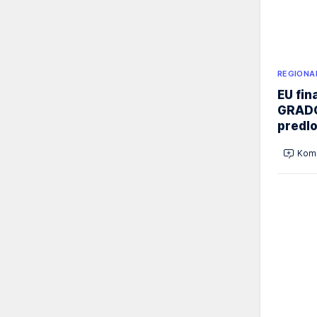
REGIONA
EU fi
GRADO
predl
Kome