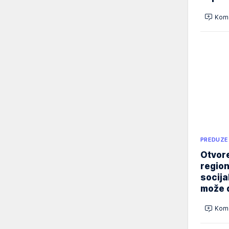
Kome
PREDUZE
Otvore
region
socija
može d
Kome