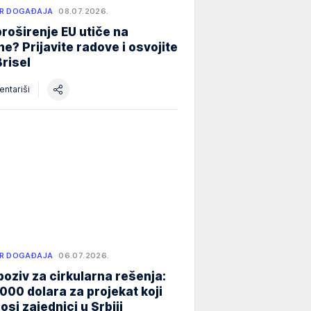
R DOGAĐAJA
08.07.2026.
roširenje EU utiče na
e? Prijavite radove i osvojite
Brisel
ntariši
R DOGAĐAJA
06.07.2026.
poziv za cirkularna rešenja:
000 dolara za projekat koji
osi zajednici u Srbiji