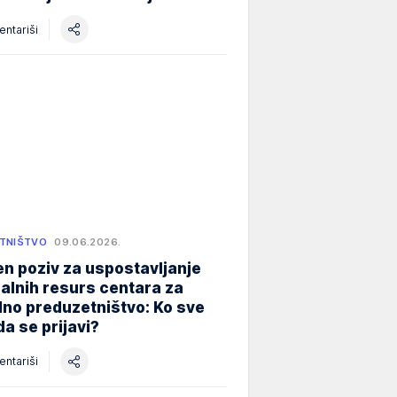
ntariši
TNIŠTVO
09.06.2026.
n poziv za uspostavljanje
alnih resurs centara za
lno preduzetništvo: Ko sve
a se prijavi?
ntariši