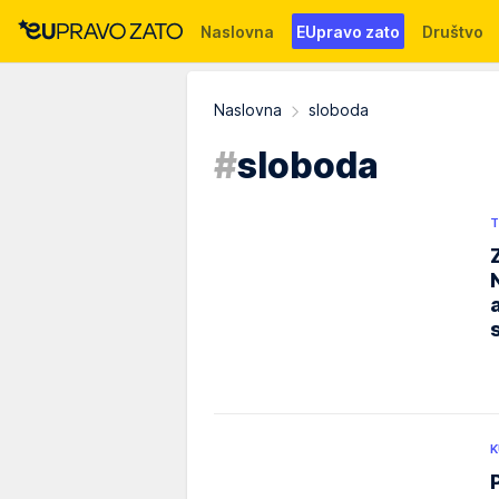
Naslovna
EUpravo zato
Društvo
Događaji
News
WMG fondacija
Naslovna
sloboda
#
sloboda
T
K