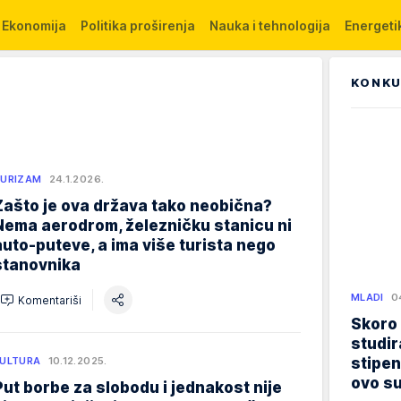
Ekonomija
Politika proširenja
Nauka i tehnologija
Energetik
KONKU
URIZAM
24.1.2026.
Zašto je ova država tako neobična?
Nema aerodrom, železničku stanicu ni
auto-puteve, a ima više turista nego
stanovnika
MLADI
0
Komentariši
Skoro
studir
stipen
ULTURA
10.12.2025.
ovo su
Put borbe za slobodu i jednakost nije