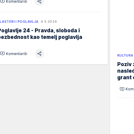
Komentariši
LASTERI I POGLAVLJA
4.3.2024.
Poglavlje 24 - Pravda, sloboda i
bezbednost kao temelj poglavlja
Komentariši
KULTURA
Poziv 
nasleđ
grant 
Kome