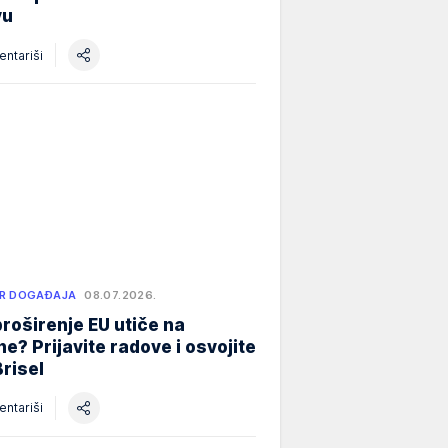
vu
ntariši
R DOGAĐAJA
08.07.2026.
roširenje EU utiče na
e? Prijavite radove i osvojite
Brisel
ntariši