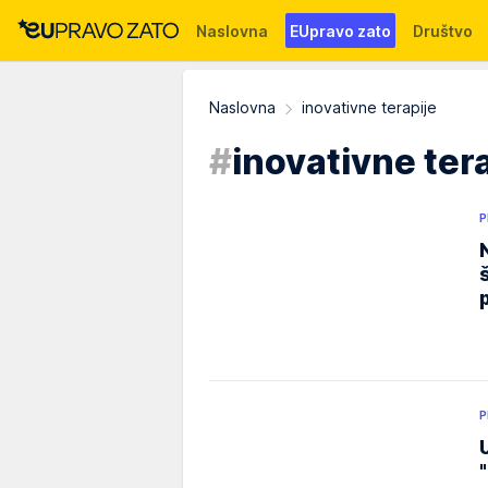
Naslovna
EUpravo zato
Društvo
Događaji
News
WMG fondacija
Naslovna
inovativne terapije
#
inovativne ter
P
P