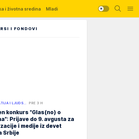
a i životna sredina
Mladi
RSI I FONDOVI
TIJA I LJUDS…
PRE 3 H
n konkurs "Glas(no) o
a": Prijave do 9. avgusta za
zacije i medije iz devet
 Srbije