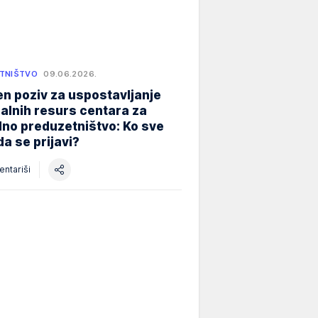
TNIŠTVO
09.06.2026.
n poziv za uspostavljanje
alnih resurs centara za
lno preduzetništvo: Ko sve
a se prijavi?
ntariši