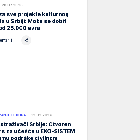
28.07.2026.
za sve projekte kulturnog
a u Srbiji: Može se dobiti
od 25.000 evra
ntariši
ANJE I EDUKA…
12.02.2026.
istraživači Srbije: Otvoren
rs za učešće u EKO-SISTEM
amu podrške civilnom