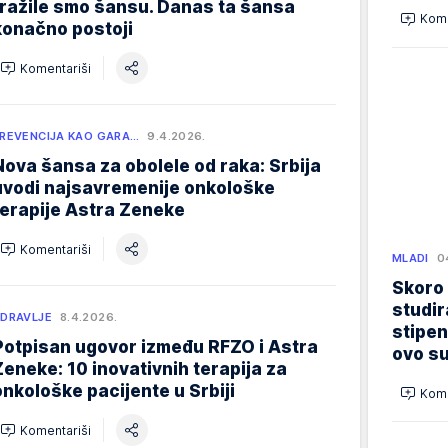
tražile smo šansu. Danas ta šansa
Kome
konačno postoji
Komentariši
REVENCIJA KAO GARA…
9.4.2026.
Nova šansa za obolele od raka: Srbija
uvodi najsavremenije onkološke
terapije Astra Zeneke
Komentariši
MLADI
0
Skoro
studir
DRAVLJE
8.4.2026.
stipen
Potpisan ugovor između RFZO i Astra
ovo su
Zeneke: 10 inovativnih terapija za
onkološke pacijente u Srbiji
Kome
Komentariši