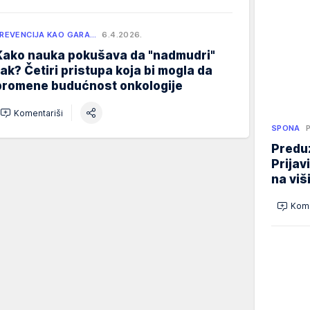
REVENCIJA KAO GARA…
6.4.2026.
Kako nauka pokušava da "nadmudri"
rak? Četiri pristupa koja bi mogla da
promene budućnost onkologije
Komentariši
SPONA
Preduz
Prijav
na viš
Kome