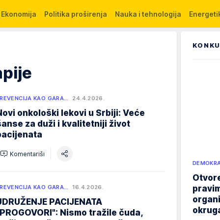
Ekonomija
Politika proširenja
Nauka i tehnologija
Energetik
KONKU
apije
REVENCIJA KAO GARA…
24.4.2026.
Novi onkološki lekovi u Srbiji: Veće
šanse za duži i kvalitetniji život
pacijenata
Komentariši
DEMOKRA
Otvore
pravim
REVENCIJA KAO GARA…
16.4.2026.
organi
UDRUŽENJE PACIJENATA
okruga
"PROGOVORI": Nismo tražile čuda,