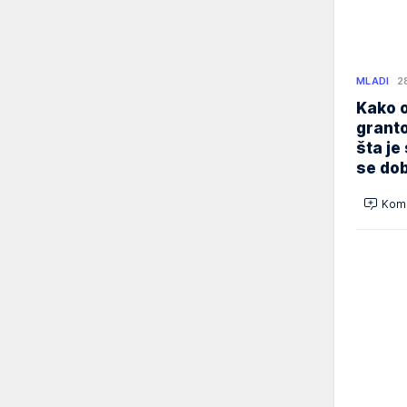
MLADI
2
Kako o
granto
šta je
se dob
Kome