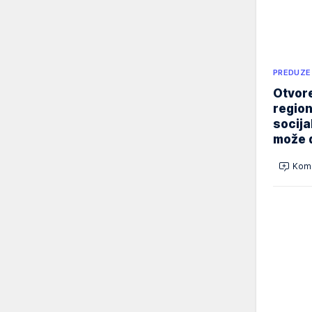
PREDUZE
Otvore
region
socija
može d
Kome