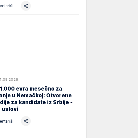
ntariši
4.08.2026.
 1.000 evra mesečno za
anje u Nemačkoj: Otvorene
dije za kandidate iz Srbije -
 uslovi
ntariši