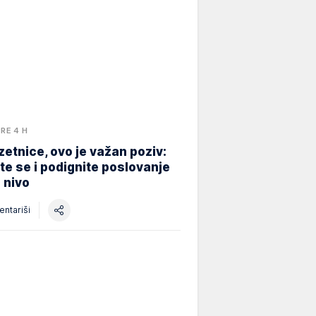
PRE 4 H
etnice, ovo je važan poziv:
ite se i podignite poslovanje
i nivo
ntariši