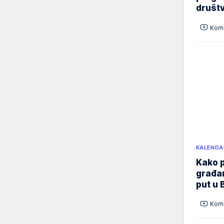
društ
Kome
KALENDA
Kako p
građan
put u 
Kome