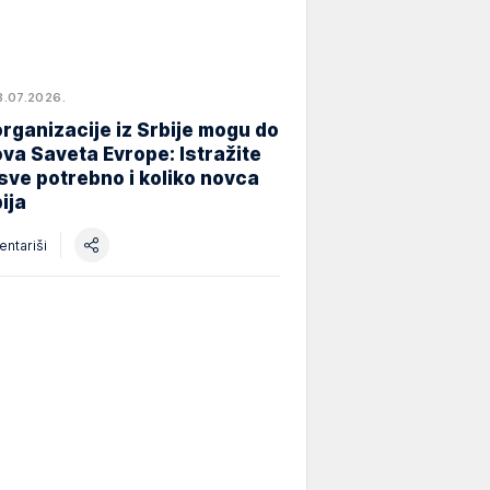
8.07.2026.
rganizacije iz Srbije mogu do
va Saveta Evrope: Istražite
 sve potrebno i koliko novca
ija
ntariši