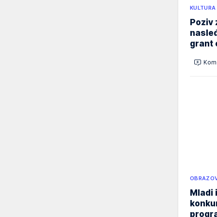
KULTURA
Poziv 
nasleđ
grant 
Kome
OBRAZOV
Mladi 
konku
progr