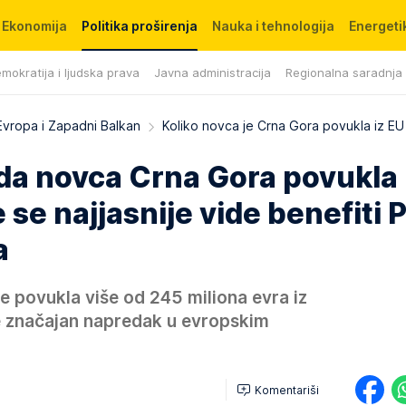
Ekonomija
Politika proširenja
Nauka i tehnologija
Energetik
mokratija i ljudska prava
Javna administracija
Regionalna saradnja
Evropa i Zapadni Balkan
Koliko novca je Crna Gora povukla iz E
ada novca Crna Gora povukla 
se najjasnije vide benefiti 
a
e povukla više od 245 miliona evra iz
e značajan napredak u evropskim
Komentariši