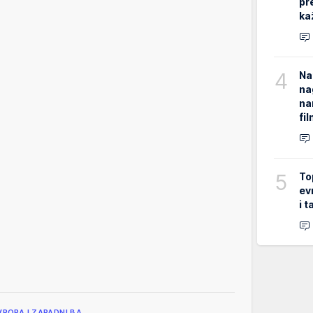
pr
ka
4
Na
na
na
fi
5
To
ev
i 
VROPA I ZAPADNI BA…