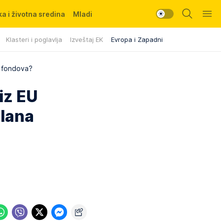
a i životna sredina
Mladi
Klasteri i poglavlja
Izveštaj EK
Evropa i Zapadni Balkan
U fondova?
iz EU
Plana