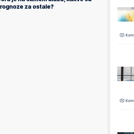
rognoze za ostale?
Kome
Kome