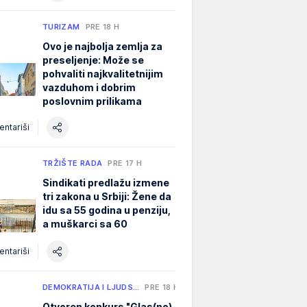
TURIZAM
PRE 18 H
Ovo je najbolja zemlja za
preseljenje: Može se
pohvaliti najkvalitetnijim
vazduhom i dobrim
poslovnim prilikama
ntariši
TRŽIŠTE RADA
PRE 17 H
Sindikati predlažu izmene
tri zakona u Srbiji: Žene da
idu sa 55 godina u penziju,
a muškarci sa 60
ntariši
DEMOKRATIJA I LJUDS…
PRE 18 H
Otvoren konkurs "Glas(no)