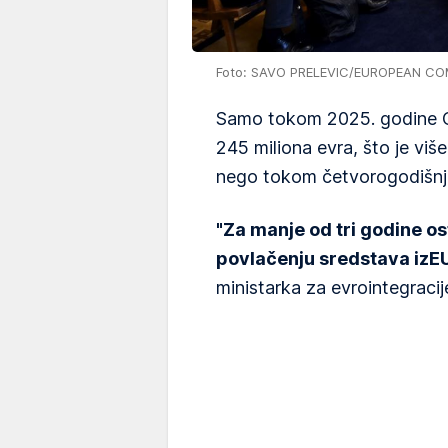
Foto: SAVO PRELEVIC/EUROPEAN C
Samo tokom 2025. godine C
245 miliona evra, što je vi
nego tokom četvorogodišnj
"Za manje od tri godine os
povlačenju sredstava izE
ministarka za evrointegraci