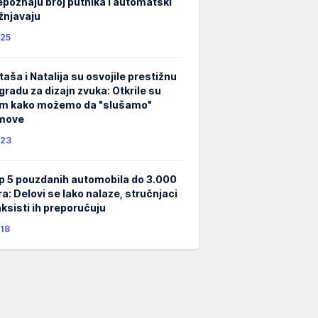
epoznaju broj putnika i automatski
žnjavaju
25
taša i Natalija su osvojile prestižnu
gradu za dizajn zvuka: Otkrile su
m kako možemo da "slušamo"
lmove
23
p 5 pouzdanih automobila do 3.000
ra: Delovi se lako nalaze, stručnjaci
taksisti ih preporučuju
18