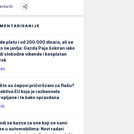
ntariši
MENTARISANIJE
de platu i od 200.000 dinara, ali se
ko ne javlja: Gazda Paja šokiran iako
di slobodne vikende i besplatan
rok
40
što su čepovi pričvršćeni za flašu?
rektiva EU koja je razbesnela
ropljane i te kako opravdana
35
odi se kazna za one koji se sami
ze u automobilima: Novi radari