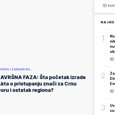
Kome
NAJKO
1
Nu
ni
nu
ob
VROPA I ZAPADNI BA…
2
Za
AVRŠNA FAZA: Šta početak izrade
Di
kta o pristupanju znači za Crnu
Ev
oru i ostatak regiona?
3
Uv
vo