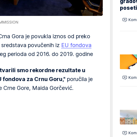
gradov
poseti
Kome
OMMISSION
rna Gora je povukla iznos od preko
še sredstava povučenih iz
EU fondova
eg perioda od 2016. do 2019. godine
tvarili smo rekordne rezultate u
Kome
U fondova za Crnu Goru,"
poručila je
je Crne Gore, Maida Gorčević.
Kome