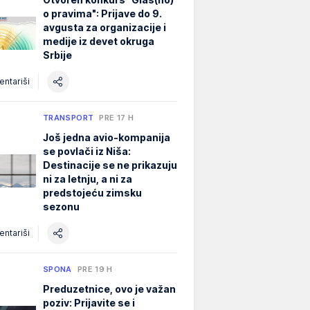
o pravima": Prijave do 9.
avgusta za organizacije i
medije iz devet okruga
Srbije
ntariši
TRANSPORT
PRE 17 H
Još jedna avio-kompanija
se povlači iz Niša:
Destinacije se ne prikazuju
ni za letnju, a ni za
predstojeću zimsku
sezonu
ntariši
SPONA
PRE 19 H
Preduzetnice, ovo je važan
poziv: Prijavite se i