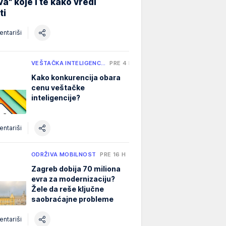
a" koje i te kako vredi
ti
ntariši
VEŠTAČKA INTELIGENC…
PRE 4 MIN
Kako konkurencija obara
cenu veštačke
inteligencije?
ntariši
ODRŽIVA MOBILNOST
PRE 16 H
Zagreb dobija 70 miliona
evra za modernizaciju?
Žele da reše ključne
saobraćajne probleme
ntariši