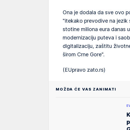
Ona je dodala da sve ovo p
"itekako prevodive na jezik
stotine miliona eura danas ul
modernizaciju puteva i saobr
digitalizaciju, zaštitu život
širom Crne Gore".
(EUpravo zato.rs)
MOŽDA ĆE VAS ZANIMATI
E
K
p
G