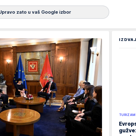
Upravo zato u vaš Google izbor
IZDVA
TURIZAM
Evrops
gužve: