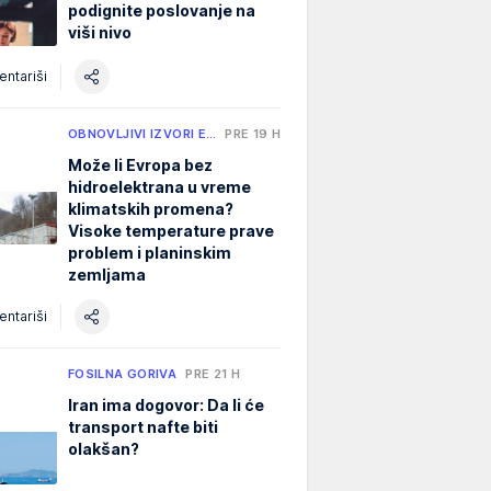
podignite poslovanje na
viši nivo
ntariši
OBNOVLJIVI IZVORI E…
PRE 19 H
Može li Evropa bez
hidroelektrana u vreme
klimatskih promena?
Visoke temperature prave
problem i planinskim
zemljama
ntariši
FOSILNA GORIVA
PRE 21 H
Iran ima dogovor: Da li će
transport nafte biti
olakšan?