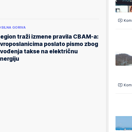
Kome
OSILNA GORIVA
egion traži izmene pravila CBAM-a:
vroposlanicima poslato pismo zbog
vođenja takse na električnu
nergiju
Kome