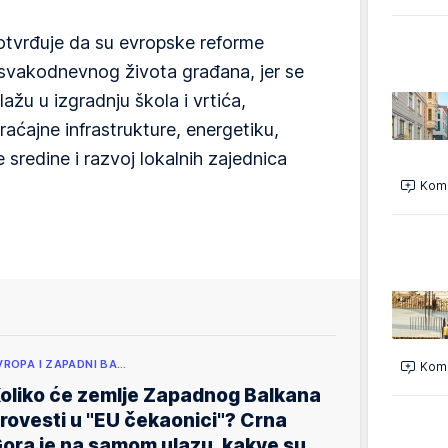
otvrđuje da su evropske reforme
 svakodnevnog života građana, jer se
ažu u izgradnju škola i vrtića,
aćajne infrastrukture, energetiku,
ne sredine i razvoj lokalnih zajednica
Kome
VROPA I ZAPADNI BA…
Kome
oliko će zemlje Zapadnog Balkana
rovesti u "EU čekaonici"? Crna
ora je na samom ulazu, kakve su