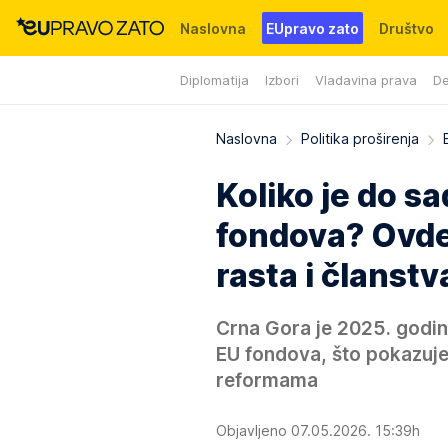
Naslovna
EUpravo zato
Društvo
Diplomatija
Izbori
Vladavina prava
De
Događaji
News
WMG fondacija
Naslovna
Politika proširenja
Koliko je do s
fondova? Ovde 
rasta i članstv
Crna Gora je 2025. godin
EU fondova, što pokazuj
reformama
Objavljeno 07.05.2026. 15:39h