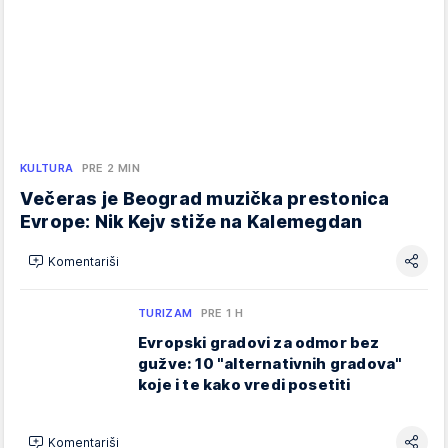
KULTURA
PRE 2 MIN
Večeras je Beograd muzička prestonica
Evrope: Nik Kejv stiže na Kalemegdan
Komentariši
TURIZAM
PRE 1 H
Evropski gradovi za odmor bez
gužve: 10 "alternativnih gradova"
koje i te kako vredi posetiti
Komentariši