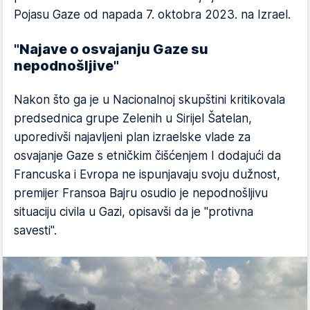
Pojasu Gaze od napada 7. oktobra 2023. na Izrael.
"Najave o osvajanju Gaze su
nepodnošljive"
Nakon što ga je u Nacionalnoj skupštini kritikovala
predsednica grupe Zelenih u Sirijel Šatelan,
uporedivši najavljeni plan izraelske vlade za
osvajanje Gaze s etničkim čišćenjem I dodajući da
Francuska i Evropa ne ispunjavaju svoju dužnost,
premijer Fransoa Bajru osudio je nepodnošljivu
situaciju civila u Gazi, opisavši da je "protivna
savesti".