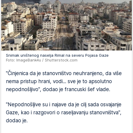
Snimak uništenog naselja Rimal na severu Pojasa Gaze
Foto: ImageBank4u / Shutterstock.com
"Činjenica da je stanovništvo neuhranjeno, da više
nema pristup hrani, vodi... sve je to apsolutno
nepodnošljivo", dodao je francuski šef vlade.
"Nepodnošljive su i najave da je cilj sada osvajanje
Gaze, kao i razgovori o raseljavanju stanovništva",
dodao je.