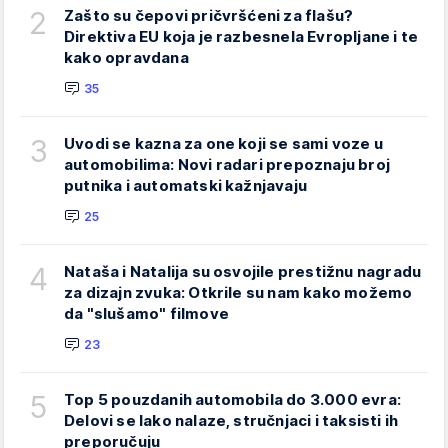
2
Zašto su čepovi pričvršćeni za flašu?
Direktiva EU koja je razbesnela Evropljane i te
kako opravdana
35
3
Uvodi se kazna za one koji se sami voze u
automobilima: Novi radari prepoznaju broj
putnika i automatski kažnjavaju
25
4
Nataša i Natalija su osvojile prestižnu nagradu
za dizajn zvuka: Otkrile su nam kako možemo
da "slušamo" filmove
23
5
Top 5 pouzdanih automobila do 3.000 evra:
Delovi se lako nalaze, stručnjaci i taksisti ih
preporučuju