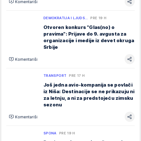
Komentariši
DEMOKRATIJA I LJUDS…
PRE 19 H
Otvoren konkurs "Glas(no) o
pravima": Prijave do 9. avgusta za
organizacije i medije iz devet okruga
Srbije
Komentariši
TRANSPORT
PRE 17 H
Još jedna avio-kompanija se povlači
iz Niša: Destinacije se ne prikazuju ni
za letnju, a ni za predstojeću zimsku
sezonu
Komentariši
SPONA
PRE 19 H