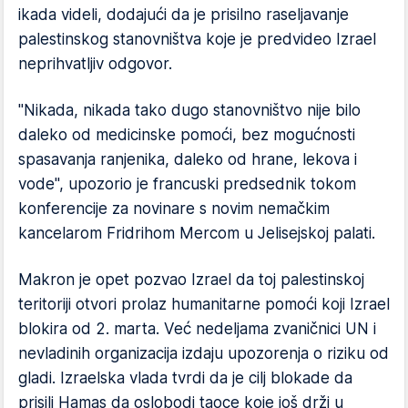
ikada videli, dodajući da je prisilno raseljavanje
palestinskog stanovništva koje je predvideo Izrael
neprihvatljiv odgovor.
"Nikada, nikada tako dugo stanovništvo nije bilo
daleko od medicinske pomoći, bez mogućnosti
spasavanja ranjenika, daleko od hrane, lekova i
vode", upozorio je francuski predsednik tokom
konferencije za novinare s novim nemačkim
kancelarom Fridrihom Mercom u Jelisejskoj palati.
Makron je opet pozvao Izrael da toj palestinskoj
teritoriji otvori prolaz humanitarne pomoći koji Izrael
blokira od 2. marta. Već nedeljama zvaničnici UN i
nevladinih organizacija izdaju upozorenja o riziku od
gladi. Izraelska vlada tvrdi da je cilj blokade da
prisili Hamas da oslobodi taoce koje još drži u