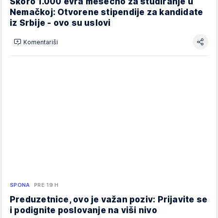
Skoro 1.000 evra mesečno za studiranje u
Nemačkoj: Otvorene stipendije za kandidate
iz Srbije - ovo su uslovi
Komentariši
SPONA
PRE 19 H
Preduzetnice, ovo je važan poziv: Prijavite se
i podignite poslovanje na viši nivo