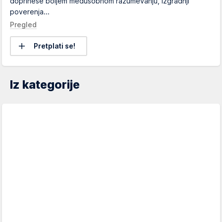
doprinese boljem međusobnom razumevanju, izgradnji
poverenja...
Pregled
Pretplati se!
Iz kategorije