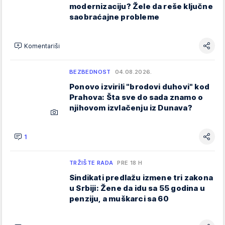
modernizaciju? Žele da reše ključne
saobraćajne probleme
Komentariši
BEZBEDNOST
04.08.2026.
Ponovo izvirili "brodovi duhovi" kod
Prahova: Šta sve do sada znamo o
njihovom izvlačenju iz Dunava?
1
TRŽIŠTE RADA
PRE 18 H
Sindikati predlažu izmene tri zakona
u Srbiji: Žene da idu sa 55 godina u
penziju, a muškarci sa 60