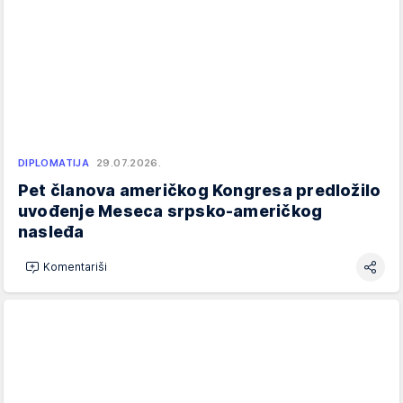
DIPLOMATIJA
29.07.2026.
Pet članova američkog Kongresa predložilo
uvođenje Meseca srpsko-američkog
nasleđa
Komentariši