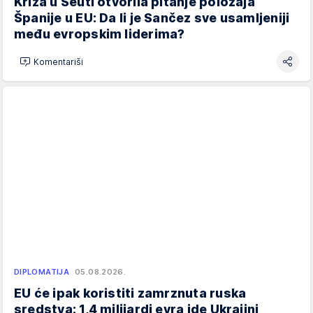
Kriza u Seuti otvorila pitanje položaja
Španije u EU: Da li je Sančez sve usamljeniji
među evropskim liderima?
Komentariši
DIPLOMATIJA
05.08.2026.
EU će ipak koristiti zamrznuta ruska
sredstva: 1,4 milijardi evra ide Ukrajini