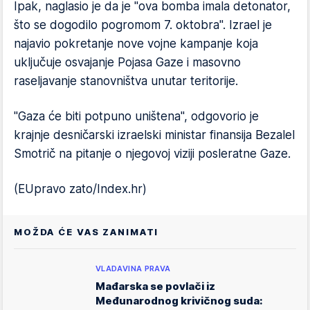
Ipak, naglasio je da je "ova bomba imala detonator,
što se dogodilo pogromom 7. oktobra". Izrael je
najavio pokretanje nove vojne kampanje koja
uključuje osvajanje Pojasa Gaze i masovno
raseljavanje stanovništva unutar teritorije.
"Gaza će biti potpuno uništena", odgovorio je
krajnje desničarski izraelski ministar finansija Bezalel
Smotrič na pitanje o njegovoj viziji posleratne Gaze.
(EUpravo zato/Index.hr)
MOŽDA ĆE VAS ZANIMATI
VLADAVINA PRAVA
Mađarska se povlači iz
Međunarodnog krivičnog suda: