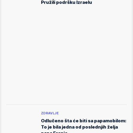
Pružili podršku Izraelu
ZDRAVLJE
Odlučeno šta će biti sa papamobilom:
To je bila jedna od poslednjih želja