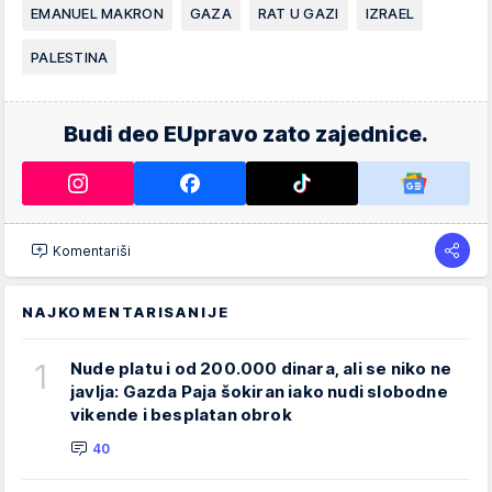
EMANUEL MAKRON
GAZA
RAT U GAZI
IZRAEL
PALESTINA
Budi deo EUpravo zato zajednice.
Komentariši
NAJKOMENTARISANIJE
1
Nude platu i od 200.000 dinara, ali se niko ne
javlja: Gazda Paja šokiran iako nudi slobodne
vikende i besplatan obrok
40