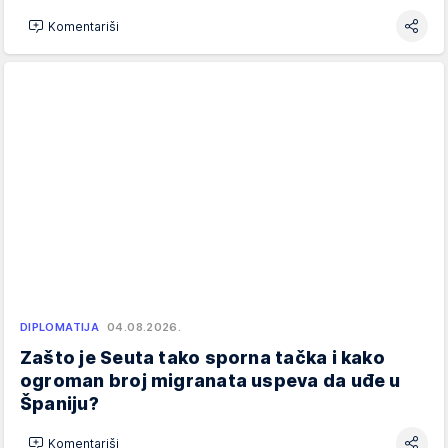
Komentariši
DIPLOMATIJA
04.08.2026.
Zašto je Seuta tako sporna tačka i kako
ogroman broj migranata uspeva da uđe u
Španiju?
Komentariši