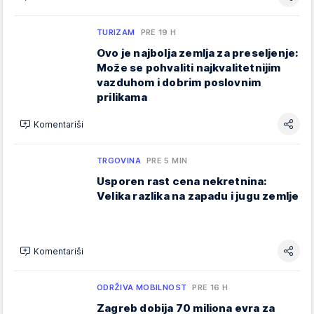
TURIZAM
PRE 19 H
Ovo je najbolja zemlja za preseljenje:
Može se pohvaliti najkvalitetnijim
vazduhom i dobrim poslovnim
prilikama
Komentariši
TRGOVINA
PRE 5 MIN
Usporen rast cena nekretnina:
Velika razlika na zapadu i jugu zemlje
Komentariši
ODRŽIVA MOBILNOST
PRE 16 H
Zagreb dobija 70 miliona evra za