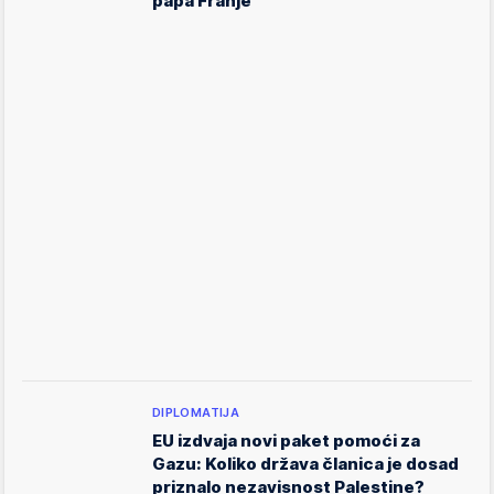
papa Franje
DIPLOMATIJA
EU izdvaja novi paket pomoći za
Gazu: Koliko država članica je dosad
priznalo nezavisnost Palestine?