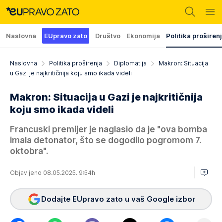
Naslovna
EUpravo zato
Društvo
Ekonomija
Politika proširen
Naslovna
Politika proširenja
Diplomatija
Makron: Situacija
u Gazi je najkritičnija koju smo ikada videli
Makron: Situacija u Gazi je najkritičnija
koju smo ikada videli
Francuski premijer je naglasio da je "ova bomba
imala detonator, što se dogodilo pogromom 7.
oktobra".
Objavljeno 08.05.2025. 9:54h
Dodajte EUpravo zato u vaš Google izbor