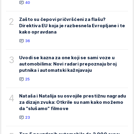
40
2
Zašto su čepovi pričvršćeni za flašu?
Direktiva EU koja je razbesnela Evropljane i te
kako opravdana
36
3
Uvodi se kazna za one koji se sami voze u
automobilima: Novi radari prepoznaju broj
putnika i automatski kažnjavaju
25
4
Nataša i Natalija su osvojile prestižnu nagradu
za dizajn zvuka: Otkrile su nam kako možemo
da "slušamo" filmove
23