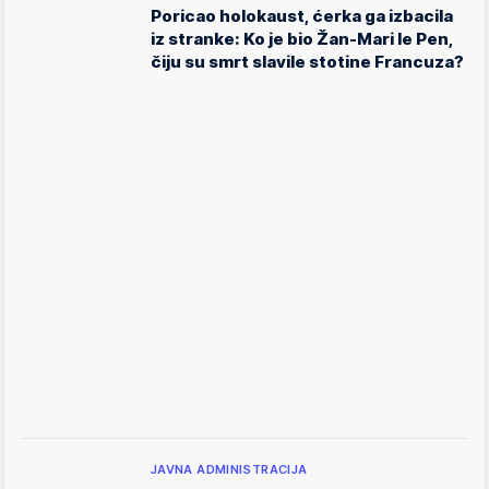
Poricao holokaust, ćerka ga izbacila
iz stranke: Ko je bio Žan-Mari le Pen,
čiju su smrt slavile stotine Francuza?
JAVNA ADMINISTRACIJA