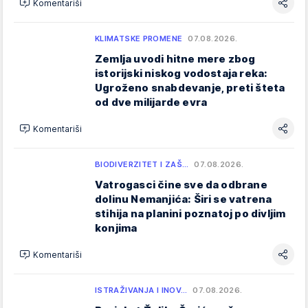
Komentariši
KLIMATSKE PROMENE
07.08.2026.
Zemlja uvodi hitne mere zbog
istorijski niskog vodostaja reka:
Ugroženo snabdevanje, preti šteta
od dve milijarde evra
Komentariši
BIODIVERZITET I ZAŠ…
07.08.2026.
Vatrogasci čine sve da odbrane
dolinu Nemanjića: Širi se vatrena
stihija na planini poznatoj po divljim
konjima
Komentariši
ISTRAŽIVANJA I INOV…
07.08.2026.