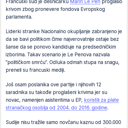
Francuski sud je desničarku
Marin Le Pen
proglasio
krivom zbog pronevere fondova Evropskog
parlamenta.
Liderki stranke Nacionalno okupljanje zabranjeno je
da se bavi politikom čime najverovatnije ostaje bez
šanse da se ponovo kandiduje na predsedničkim
izborima. Takav scenario je Le Penova nazvala
"političkom smrću". Odluka odmah stupa na snagu,
preneli su francuski mediji.
Još osam poslanika ove partije i njihovih 12
saradnika su takođe proglašeni krivima jer su
novac, namenjen asistentima u EP,
koristili za plate
stranačkog osoblja od 2004. do 2016. godine
.
Sudije nisu tražile samo novčanu kaznu od 300.000