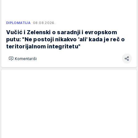
DIPLOMATIJA
08.08.2026.
Vučić i Zelenski o saradnji i evropskom
putu: "Ne postoji nikakvo 'ali' kada je reč o
teritorijalnom integritetu"
Komentariši