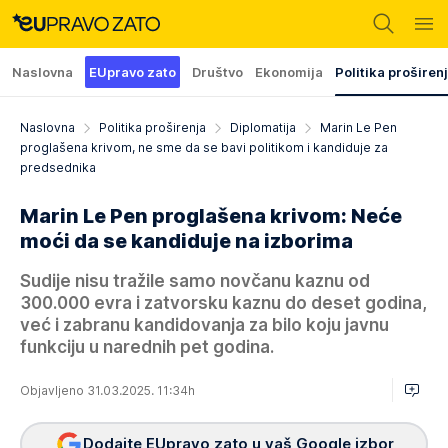
Naslovna
EUpravo zato
Društvo
Ekonomija
Politika proširen
Naslovna
Politika proširenja
Diplomatija
Marin Le Pen
proglašena krivom, ne sme da se bavi politikom i kandiduje za
predsednika
Marin Le Pen proglašena krivom: Neće
moći da se kandiduje na izborima
Sudije nisu tražile samo novčanu kaznu od
300.000 evra i zatvorsku kaznu do deset godina,
već i zabranu kandidovanja za bilo koju javnu
funkciju u narednih pet godina.
Objavljeno 31.03.2025. 11:34h
Dodajte EUpravo zato u vaš Google izbor