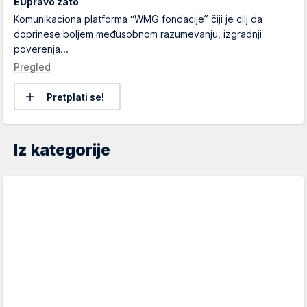
EUpravo zato
Komunikaciona platforma “WMG fondacije” čiji je cilj da
doprinese boljem međusobnom razumevanju, izgradnji
poverenja...
Pregled
Pretplati se!
Iz kategorije