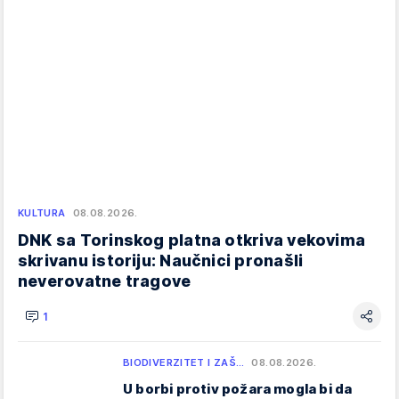
KULTURA
08.08.2026.
DNK sa Torinskog platna otkriva vekovima
skrivanu istoriju: Naučnici pronašli
neverovatne tragove
1
BIODIVERZITET I ZAŠ…
08.08.2026.
U borbi protiv požara mogla bi da