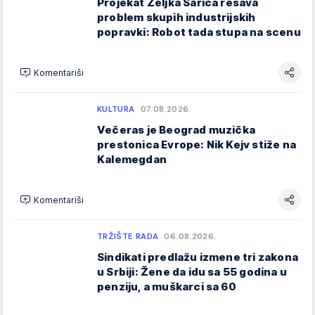
Projekat Željka Šarića rešava
problem skupih industrijskih
popravki: Robot tada stupa na scenu
Komentariši
KULTURA
07.08.2026.
Večeras je Beograd muzička
prestonica Evrope: Nik Kejv stiže na
Kalemegdan
Komentariši
TRŽIŠTE RADA
06.08.2026.
Sindikati predlažu izmene tri zakona
u Srbiji: Žene da idu sa 55 godina u
penziju, a muškarci sa 60