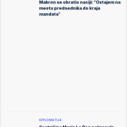
Makron se obratio naciji: "Ostajem na
mestu predsednika do kraja
mandata"
DIPLOMATIJA