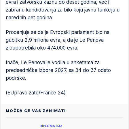
evra i zatvorsku kaznu do deset godina, već i
zabranu kandidovanja za bilo koju javnu funkciju u
narednih pet godina.
Procenjuje se da je Evropski parlament bio na
gubitku 2,9 miliona evra, a da je Le Penova
zloupotrebila oko 474.000 evra.
Inače, Le Penova je vodila u anketama za
predsedničke izbore 2027. sa 34 do 37 odsto
podrške.
(EUpravo zato/France 24)
MOŽDA ĆE VAS ZANIMATI
DIPLOMATIJA