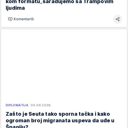
kom formatu, sarađujemo sa Trampovim
ljudima
Komentariši
DIPLOMATIJA
04.08.2026.
Zašto je Seuta tako sporna tačka i kako
ogroman broj migranata uspeva da uđe u
Španiju?