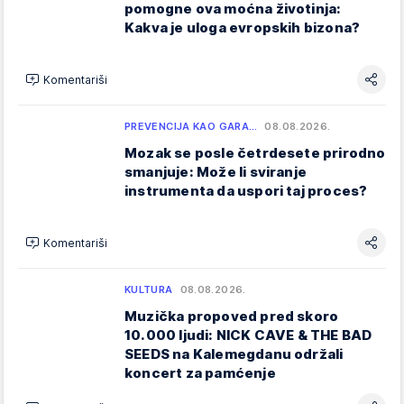
pomogne ova moćna životinja:
Kakva je uloga evropskih bizona?
Komentariši
PREVENCIJA KAO GARA…
08.08.2026.
Mozak se posle četrdesete prirodno
smanjuje: Može li sviranje
instrumenta da uspori taj proces?
Komentariši
KULTURA
08.08.2026.
Muzička propoved pred skoro
10.000 ljudi: NICK CAVE & THE BAD
SEEDS na Kalemegdanu održali
koncert za pamćenje