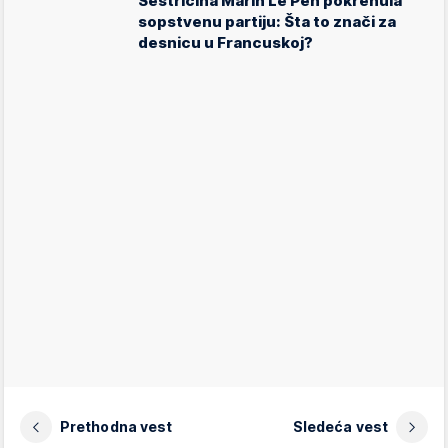
Sestričina Marin Le Pen pokrenula
sopstvenu partiju: Šta to znači za
desnicu u Francuskoj?
Prethodna vest
Sledeća vest