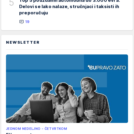
5
Top 5 pouzdanih automobila do 3.000 evra:
Delovi se lako nalaze, stručnjaci i taksisti ih
preporučuju
19
NEWSLETTER
JEDNOM NEDELJNO - ČETVRTKOM