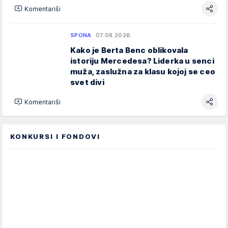
Komentariši
SPONA
07.08.2026.
Kako je Berta Benc oblikovala
istoriju Mercedesa? Liderka u senci
muža, zaslužna za klasu kojoj se ceo
svet divi
Komentariši
KONKURSI I FONDOVI