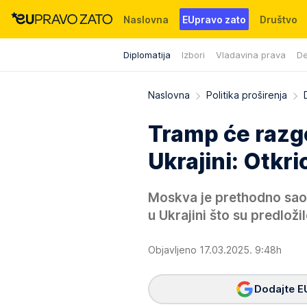
Naslovna
EUpravo zato
Društvo
Diplomatija
Izbori
Vladavina prava
De
Događaji
News
WMG fondacija
Naslovna
Politika proširenja
Tramp će razgo
Ukrajini: Otkri
Moskva je prethodno saop
u Ukrajini što su predložil
Objavljeno 17.03.2025. 9:48h
Dodajte E