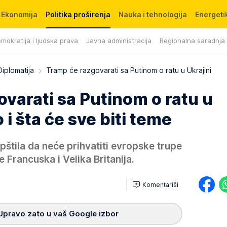
Ekonomija
Politika proširenja
Nauka i tehnologija
Energetik
mokratija i ljudska prava
Javna administracija
Regionalna saradnja
Diplomatija
Tramp će razgovarati sa Putinom o ratu u Ukrajini
varati sa Putinom o ratu u
o i šta će sve biti teme
štila da neće prihvatiti evropske trupe
e Francuska i Velika Britanija.
Komentariši
Upravo zato u vaš Google izbor