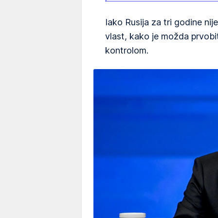
Iako Rusija za tri godine nij
vlast, kako je možda prvobit
kontrolom.