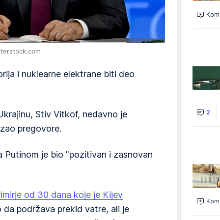
Kome
utterstock.com
rija i nuklearne elektrane biti deo
2
Ukrajinu, Stiv Vitkof, nedavno je
rzao pregovore.
a Putinom je bio "pozitivan i zasnovan
imirje od 30 dana koje je Kijev
Kome
o da podržava prekid vatre, ali je