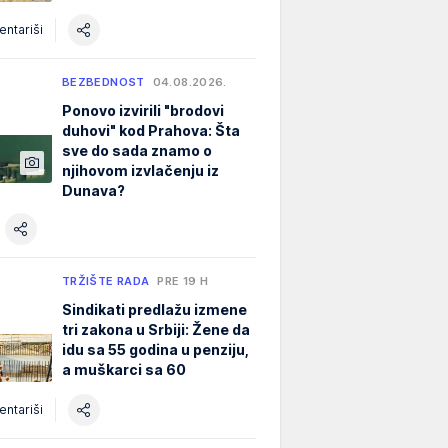
ntariši
BEZBEDNOST
04.08.2026.
Ponovo izvirili "brodovi
duhovi" kod Prahova: Šta
sve do sada znamo o
njihovom izvlačenju iz
Dunava?
TRŽIŠTE RADA
PRE 19 H
Sindikati predlažu izmene
tri zakona u Srbiji: Žene da
idu sa 55 godina u penziju,
a muškarci sa 60
ntariši