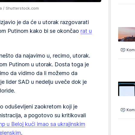
a / Shutterstock.com
zjavio je da će u utorak razgovarati
rom Putinom kako bi se okončao
rat u
Kome
nešto da najavimo u, recimo, utorak.
om Putinom u utorak. Dosta toga je
imo da vidimo da li možemo da
 je lider SAD u nedelju uveče dok je
oride.
ko oduševljeni zaokretom koji je
Kome
stracija, a pogotovo su kritikovali
mp u Beloj kući imao sa ukrajinskim
elenskim
.