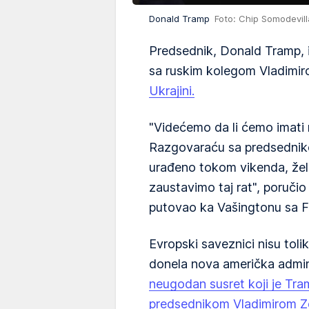
Donald Tramp
Foto: Chip Somodevill
Predsednik, Donald Tramp, i
sa ruskim kolegom Vladimi
Ukrajini.
"Videćemo da li ćemo imati 
Razgovaraću sa predsednik
urađeno tokom vikenda, žel
zaustavimo taj rat", poručio
putovao ka Vašingtonu sa Fl
Evropski saveznici nisu toli
donela nova američka admini
neugodan susret koji je Tra
predsednikom Vladimirom Z