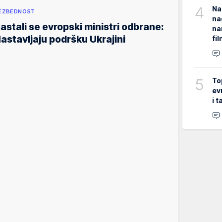
4
Na
EZBEDNOST
na
astali se evropski ministri odbrane:
na
astavljaju podršku Ukrajini
fi
5
To
ev
i 