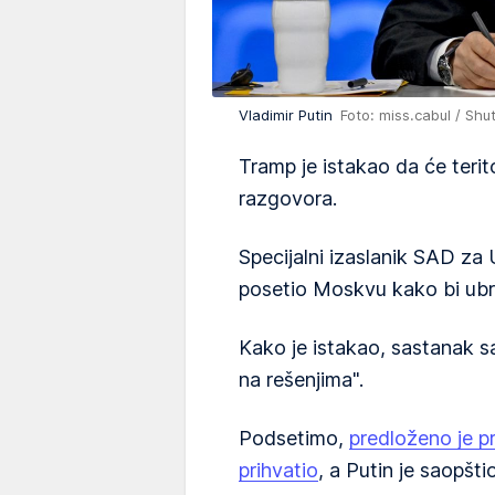
Vladimir Putin
Foto: miss.cabul / Sh
Tramp je istakao da će terito
razgovora.
Specijalni izaslanik SAD za 
posetio Moskvu kako bi ub
Kako je istakao, sastanak s
na rešenjima".
Podsetimo,
predloženo je pr
prihvatio
, a Putin je saopšti