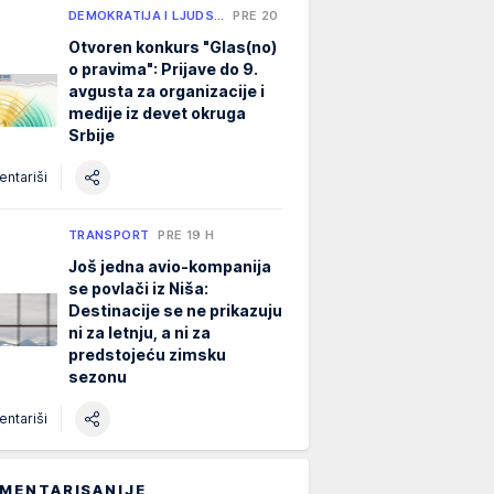
DEMOKRATIJA I LJUDS…
PRE 20 H
Otvoren konkurs "Glas(no)
o pravima": Prijave do 9.
avgusta za organizacije i
medije iz devet okruga
Srbije
ntariši
TRANSPORT
PRE 19 H
Još jedna avio-kompanija
se povlači iz Niša:
Destinacije se ne prikazuju
ni za letnju, a ni za
predstojeću zimsku
sezonu
ntariši
MENTARISANIJE