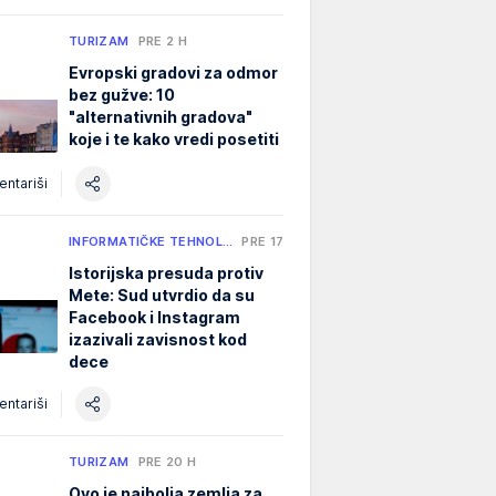
TURIZAM
PRE 2 H
Evropski gradovi za odmor
bez gužve: 10
"alternativnih gradova"
koje i te kako vredi posetiti
ntariši
INFORMATIČKE TEHNOL…
PRE 17 MIN
Istorijska presuda protiv
Mete: Sud utvrdio da su
Facebook i Instagram
izazivali zavisnost kod
dece
ntariši
TURIZAM
PRE 20 H
Ovo je najbolja zemlja za