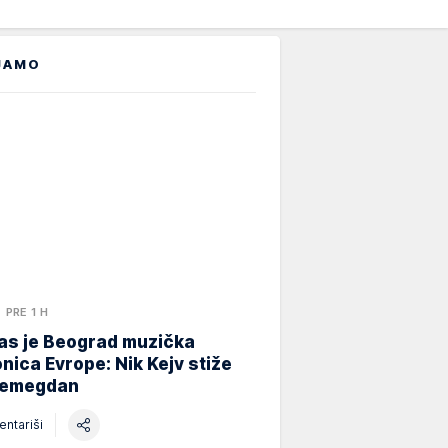
JAMO
PRE 1 H
as je Beograd muzička
nica Evrope: Nik Kejv stiže
lemegdan
ntariši