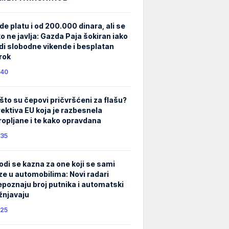
de platu i od 200.000 dinara, ali se
ko ne javlja: Gazda Paja šokiran iako
di slobodne vikende i besplatan
rok
40
što su čepovi pričvršćeni za flašu?
rektiva EU koja je razbesnela
ropljane i te kako opravdana
35
odi se kazna za one koji se sami
ze u automobilima: Novi radari
epoznaju broj putnika i automatski
žnjavaju
25