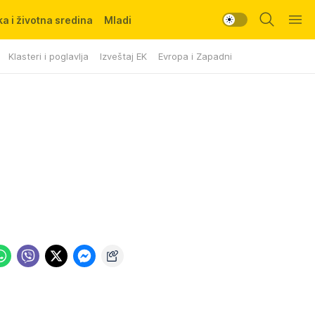
a i životna sredina
Mladi
Klasteri i poglavlja
Izveštaj EK
Evropa i Zapadni Balkan