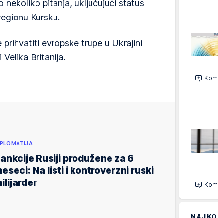
 nekoliko pitanja, uključujući status
regionu Kursku.
prihvatiti evropske trupe u Ukrajini
 Velika Britanija.
Kome
IPLOMATIJA
ankcije Rusiji produžene za 6
eseci: Na listi i kontroverzni ruski
ilijarder
Kome
NAJKO