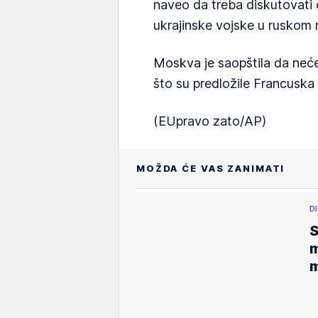
naveo da treba diskutovati o
ukrajinske vojske u ruskom 
Moskva je saopštila da neće 
što su predložile Francuska i
(EUpravo zato/AP)
MOŽDA ĆE VAS ZANIMATI
D
S
m
m