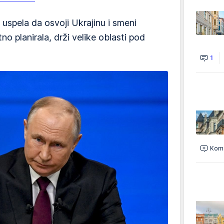
e uspela da osvoji Ukrajinu i smeni
no planirala, drži velike oblasti pod
1
Kome