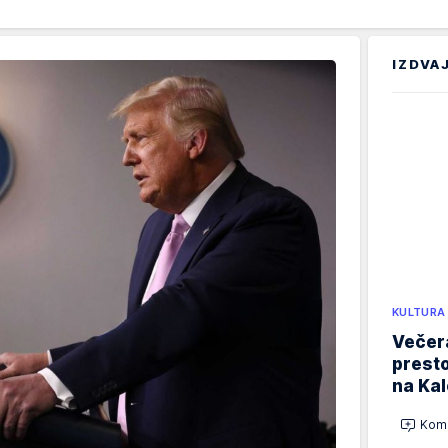
IZDVA
KULTURA
Večer
presto
na Ka
Kome