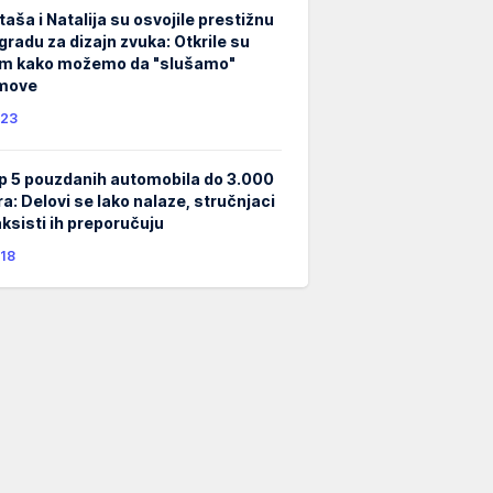
taša i Natalija su osvojile prestižnu
gradu za dizajn zvuka: Otkrile su
m kako možemo da "slušamo"
lmove
23
p 5 pouzdanih automobila do 3.000
ra: Delovi se lako nalaze, stručnjaci
taksisti ih preporučuju
18