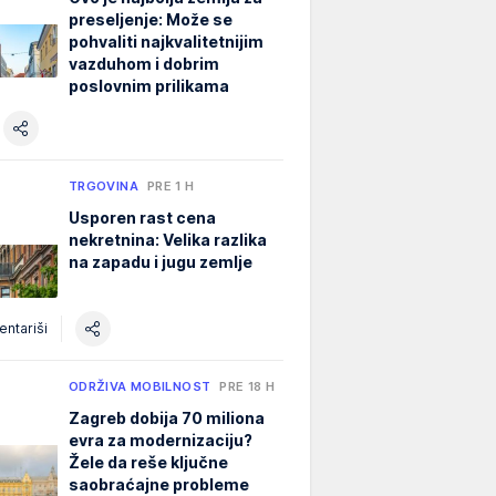
preseljenje: Može se
pohvaliti najkvalitetnijim
vazduhom i dobrim
poslovnim prilikama
TRGOVINA
PRE 1 H
Usporen rast cena
nekretnina: Velika razlika
na zapadu i jugu zemlje
ntariši
ODRŽIVA MOBILNOST
PRE 18 H
Zagreb dobija 70 miliona
evra za modernizaciju?
Žele da reše ključne
saobraćajne probleme