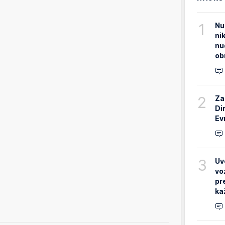
1
Nu
ni
nu
ob
2
Za
Di
Ev
3
Uv
vo
pr
ka