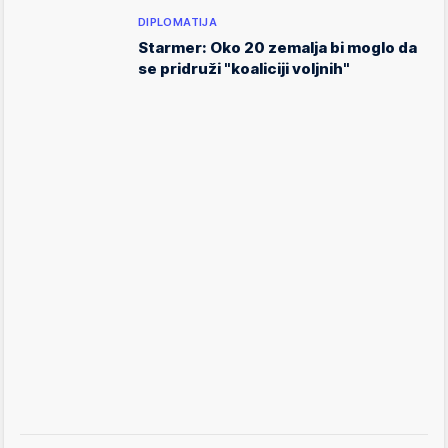
DIPLOMATIJA
Starmer: Oko 20 zemalja bi moglo da
se pridruži "koaliciji voljnih"