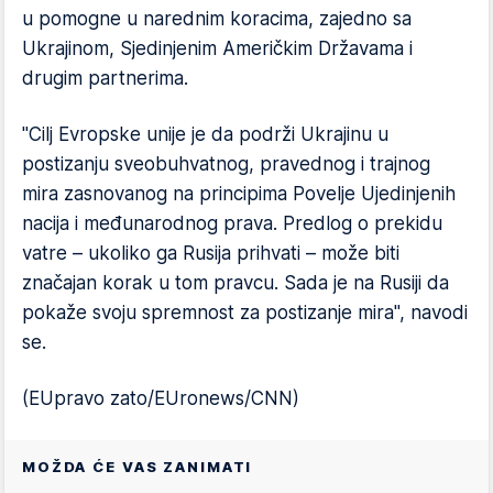
u pomogne u narednim koracima, zajedno sa
Ukrajinom, Sjedinjenim Američkim Državama i
drugim partnerima.
"Cilj Evropske unije je da podrži Ukrajinu u
postizanju sveobuhvatnog, pravednog i trajnog
mira zasnovanog na principima Povelje Ujedinjenih
nacija i međunarodnog prava. Predlog o prekidu
vatre – ukoliko ga Rusija prihvati – može biti
značajan korak u tom pravcu. Sada je na Rusiji da
pokaže svoju spremnost za postizanje mira", navodi
se.
(EUpravo zato/EUronews/CNN)
MOŽDA ĆE VAS ZANIMATI