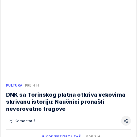
KULTURA
PRE 4 H
DNK sa Torinskog platna otkriva vekovima
skrivanu istoriju: Naučnici pronašli
neverovatne tragove
Komentariši
BIODIVERZITET I ZAŠ…
PRE 3 H