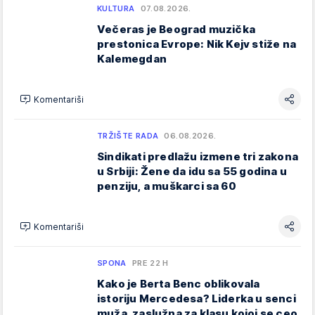
KULTURA
07.08.2026.
Večeras je Beograd muzička
prestonica Evrope: Nik Kejv stiže na
Kalemegdan
Komentariši
TRŽIŠTE RADA
06.08.2026.
Sindikati predlažu izmene tri zakona
u Srbiji: Žene da idu sa 55 godina u
penziju, a muškarci sa 60
Komentariši
SPONA
PRE 22 H
Kako je Berta Benc oblikovala
istoriju Mercedesa? Liderka u senci
muža, zaslužna za klasu kojoj se ceo