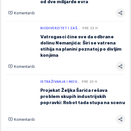
od dve milijarde evra
Komentariši
BIODIVERZITET I ZAŠ…
PRE 23 H
Vatrogasci čine sve da odbrane
dolinu Nemanjića: Širi se vatrena
stihija na planini poznatoj po divljim
konjima
Komentariši
ISTRAŽIVANJA I INOV…
PRE 23 H
Projekat Željka Šarića rešava
problem skupih industrijskih
popravki: Robot tada stupa na scenu
Komentariši