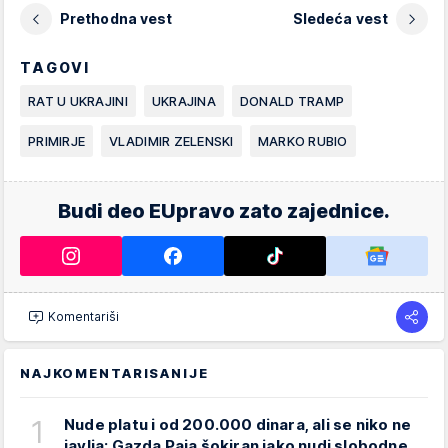
Prethodna vest
Sledeća vest
TAGOVI
RAT U UKRAJINI
UKRAJINA
DONALD TRAMP
PRIMIRJE
VLADIMIR ZELENSKI
MARKO RUBIO
Budi deo EUpravo zato zajednice.
Komentariši
NAJKOMENTARISANIJE
1
Nude platu i od 200.000 dinara, ali se niko ne
javlja: Gazda Paja šokiran iako nudi slobodne