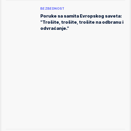
BEZBEDNOST
Poruke sa samita Evropskog saveta:
"Trošite, trošite, trošite na odbranu i
odvraćanje."