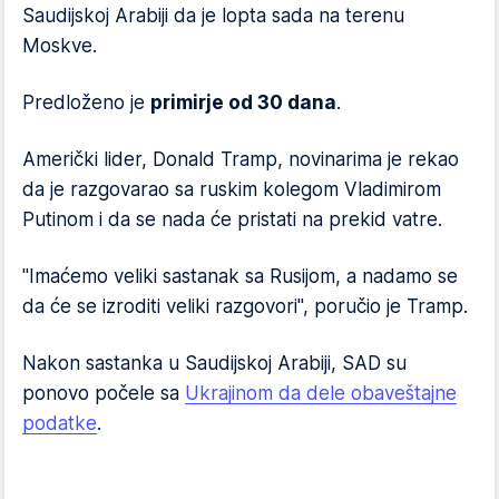
Saudijskoj Arabiji da je lopta sada na terenu
Moskve.
Predloženo je
primirje od 30 dana
.
Američki lider, Donald Tramp, novinarima je rekao
da je razgovarao sa ruskim kolegom Vladimirom
Putinom i da se nada će pristati na prekid vatre.
"Imaćemo veliki sastanak sa Rusijom, a nadamo se
da će se izroditi veliki razgovori", poručio je Tramp.
Nakon sastanka u Saudijskoj Arabiji, SAD su
ponovo počele sa
Ukrajinom da dele obaveštajne
podatke
.