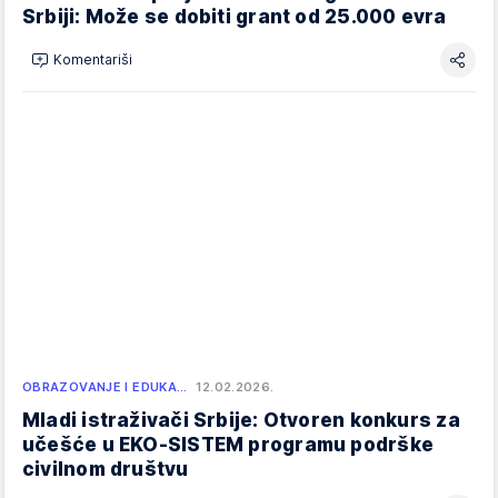
Srbiji: Može se dobiti grant od 25.000 evra
Komentariši
OBRAZOVANJE I EDUKA…
12.02.2026.
Mladi istraživači Srbije: Otvoren konkurs za
učešće u EKO-SISTEM programu podrške
civilnom društvu