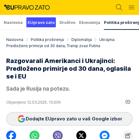
Naslovna
EUpravo zato
Društvo
Ekonomija
Politika proširen
Naslovna
Politika proširenja
Diplomatija
Ukrajina:
Predloženo primirje od 30 dana, Tramp zvao Putina
Razgovarali Amerikanci i Ukrajinci:
Predloženo primirje od 30 dana, oglasila
se i EU
Sada je Rusija na potezu.
Objavljeno 12.03.2025. 10:20h
Dodajte EUpravo zato u vaš Google izbor