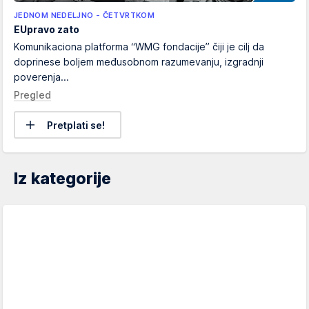
JEDNOM NEDELJNO - ČETVRTKOM
EUpravo zato
Komunikaciona platforma “WMG fondacije” čiji je cilj da
doprinese boljem međusobnom razumevanju, izgradnji
poverenja...
Pregled
Pretplati se!
Iz kategorije