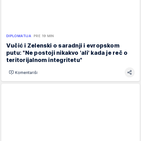
DIPLOMATIJA
PRE 19 MIN
Vučić i Zelenski o saradnji i evropskom
putu: "Ne postoji nikakvo 'ali' kada je reč o
teritorijalnom integritetu"
Komentariši