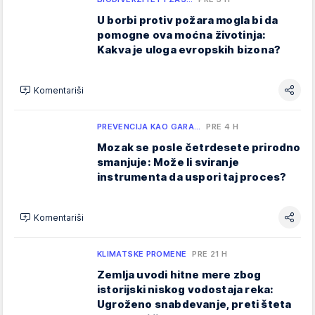
U borbi protiv požara mogla bi da
pomogne ova moćna životinja:
Kakva je uloga evropskih bizona?
Komentariši
PREVENCIJA KAO GARA…
PRE 4 H
Mozak se posle četrdesete prirodno
smanjuje: Može li sviranje
instrumenta da uspori taj proces?
Komentariši
KLIMATSKE PROMENE
PRE 21 H
Zemlja uvodi hitne mere zbog
istorijski niskog vodostaja reka:
Ugroženo snabdevanje, preti šteta