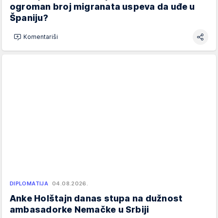
ogroman broj migranata uspeva da uđe u
Španiju?
Komentariši
DIPLOMATIJA
04.08.2026.
Anke Holštajn danas stupa na dužnost
ambasadorke Nemačke u Srbiji