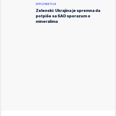
DIPLOMATIJA
Zelenski: Ukrajina je spremna da
potpiše sa SAD sporazum o
mineralima