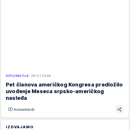
DIPLOMATIJA
29.07.2026.
Pet članova američkog Kongresa predložilo
uvođenje Meseca srpsko-američkog
nasleđa
Komentariši
IZDVAJAMO