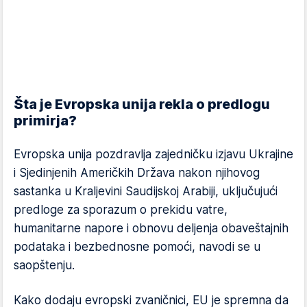
Šta je Evropska unija rekla o predlogu
primirja?
Evropska unija pozdravlja zajedničku izjavu Ukrajine
i Sjedinjenih Američkih Država nakon njihovog
sastanka u Kraljevini Saudijskoj Arabiji, uključujući
predloge za sporazum o prekidu vatre,
humanitarne napore i obnovu deljenja obaveštajnih
podataka i bezbednosne pomoći, navodi se u
saopštenju.
Kako dodaju evropski zvaničnici, EU je spremna da