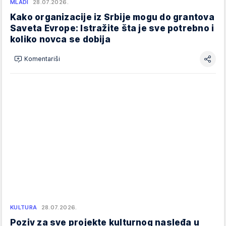
MLADI
28.07.2026.
Kako organizacije iz Srbije mogu do grantova
Saveta Evrope: Istražite šta je sve potrebno i
koliko novca se dobija
Komentariši
KULTURA
28.07.2026.
Poziv za sve projekte kulturnog nasleđa u