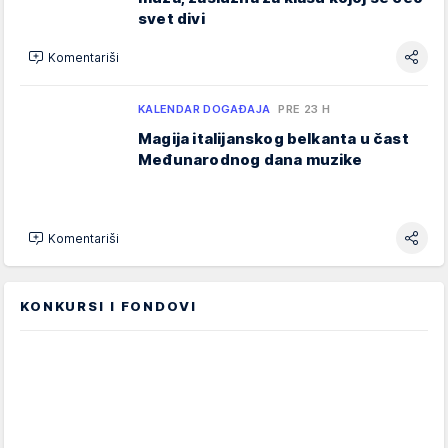
svet divi
Komentariši
KALENDAR DOGAĐAJA
PRE 23 H
Magija italijanskog belkanta u čast
Međunarodnog dana muzike
Komentariši
KONKURSI I FONDOVI