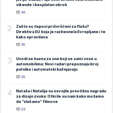
vikende i besplatan obrok
40
2
Zašto su čepovi pričvršćeni za flašu?
Direktiva EU koja je razbesnela Evropljane i te
kako opravdana
35
3
Uvodi se kazna za one koji se sami voze u
automobilima: Novi radari prepoznaju broj
putnika i automatski kažnjavaju
25
4
Nataša i Natalija su osvojile prestižnu nagradu
za dizajn zvuka: Otkrile su nam kako možemo
da "slušamo" filmove
23