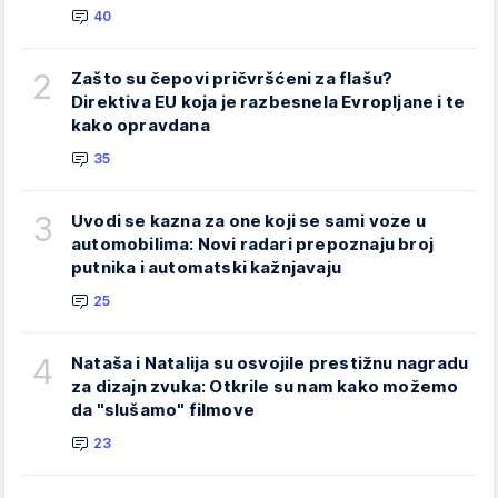
40
2
Zašto su čepovi pričvršćeni za flašu?
Direktiva EU koja je razbesnela Evropljane i te
kako opravdana
35
3
Uvodi se kazna za one koji se sami voze u
automobilima: Novi radari prepoznaju broj
putnika i automatski kažnjavaju
25
4
Nataša i Natalija su osvojile prestižnu nagradu
za dizajn zvuka: Otkrile su nam kako možemo
da "slušamo" filmove
23