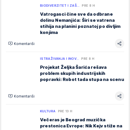
BIODIVERZITET I ZAŠ…
PRE 8 H
Vatrogasci čine sve da odbrane
dolinu Nemanjića: Širi se vatrena
stihija na planini poznatoj po divljim
konjima
Komentariši
ISTRAŽIVANJA I INOV…
PRE 8 H
Projekat Željka Šarića rešava
problem skupih industrijskih
popravki: Robot tada stupa na scenu
Komentariši
KULTURA
PRE 13 H
Večeras je Beograd muzička
prestonica Evrope: Nik Kejv stiže na