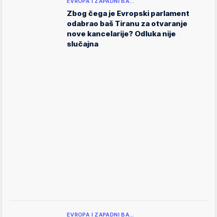
EVROPA I ZAPADNI BA…
Zbog čega je Evropski parlament
odabrao baš Tiranu za otvaranje
nove kancelarije? Odluka nije
slučajna
EVROPA I ZAPADNI BA…