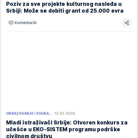
Poziv za sve projekte kulturnog nasleđa u
Srbiji: Može se dobiti grant od 25.000 evra
Komentariši
OBRAZOVANJE I EDUKA…
12.02.2026.
Mladi istraživači Srbije: Otvoren konkurs za
učešće u EKO-SISTEM programu podrške
civilnom društvu