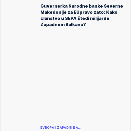
Guvernerka Narodne banke Severne
Makedonije za EUpravo zato: Kako
članstvo u SEPA štedi milijarde
Zapadnom Balkanu?
EVROPA I ZAPADNI BA…