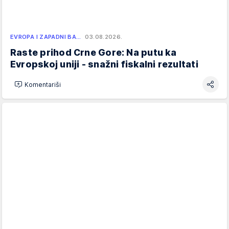
EVROPA I ZAPADNI BA…
03.08.2026.
Raste prihod Crne Gore: Na putu ka
Evropskoj uniji - snažni fiskalni rezultati
Komentariši