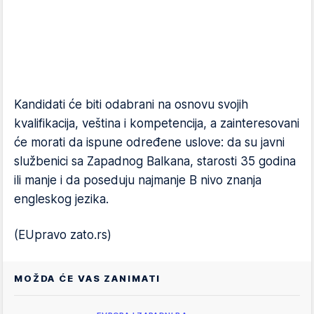
Kandidati će biti odabrani na osnovu svojih
kvalifikacija, veština i kompetencija, a zainteresovani
će morati da ispune određene uslove: da su javni
službenici sa Zapadnog Balkana, starosti 35 godina
ili manje i da poseduju najmanje B nivo znanja
engleskog jezika.
(EUpravo zato.rs)
MOŽDA ĆE VAS ZANIMATI