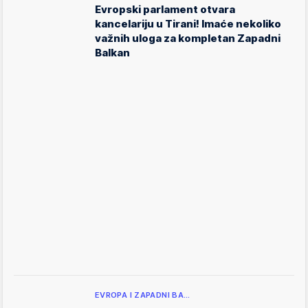
Evropski parlament otvara
kancelariju u Tirani! Imaće nekoliko
važnih uloga za kompletan Zapadni
Balkan
EVROPA I ZAPADNI BA…