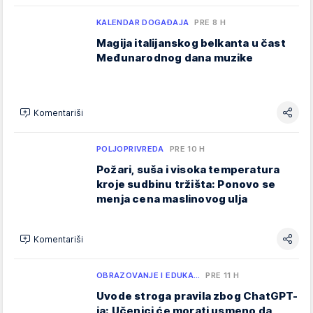
KALENDAR DOGAĐAJA
PRE 8 H
Magija italijanskog belkanta u čast
Međunarodnog dana muzike
Komentariši
POLJOPRIVREDA
PRE 10 H
Požari, suša i visoka temperatura
kroje sudbinu tržišta: Ponovo se
menja cena maslinovog ulja
Komentariši
OBRAZOVANJE I EDUKA…
PRE 11 H
Uvode stroga pravila zbog ChatGPT-
ja: Učenici će morati usmeno da