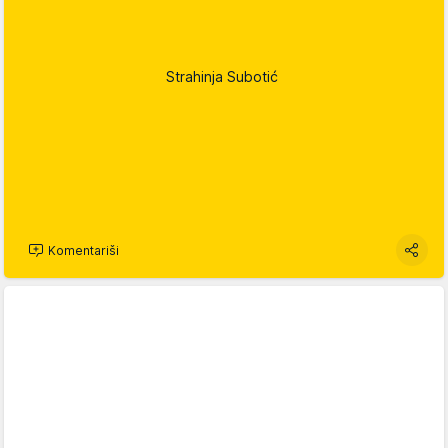
Strahinja Subotić
Komentariši