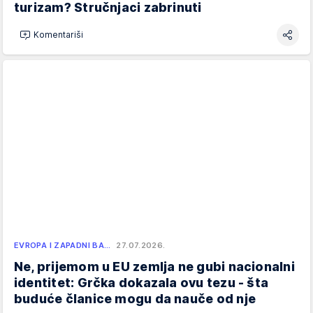
turizam? Stručnjaci zabrinuti
Komentariši
EVROPA I ZAPADNI BA…
27.07.2026.
Ne, prijemom u EU zemlja ne gubi nacionalni
identitet: Grčka dokazala ovu tezu - šta
buduće članice mogu da nauče od nje