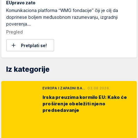
EUpravo zato
Komunikaciona platforma “WMG fondacije” čiji je cilj da
doprinese boljem međusobnom razumevanju, izgradnji
poverenja...
Pregled
Pretplati se!
Iz kategorije
EVROPA I ZAPADNI BA…
03.08.2026.
Irska preuzima kormilo EU: Kako će
proširenje obeležiti njeno
predsedavanje