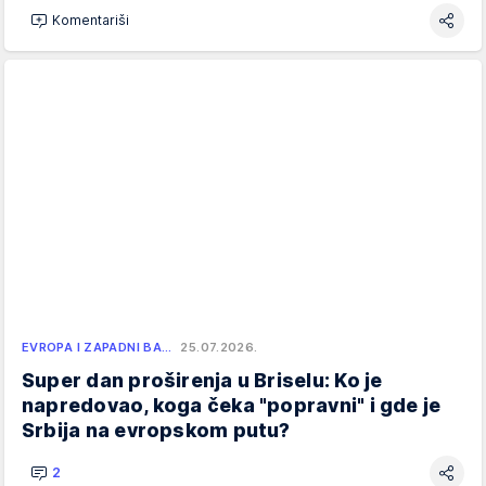
Komentariši
EVROPA I ZAPADNI BA…
25.07.2026.
Super dan proširenja u Briselu: Ko je
napredovao, koga čeka "popravni" i gde je
Srbija na evropskom putu?
2