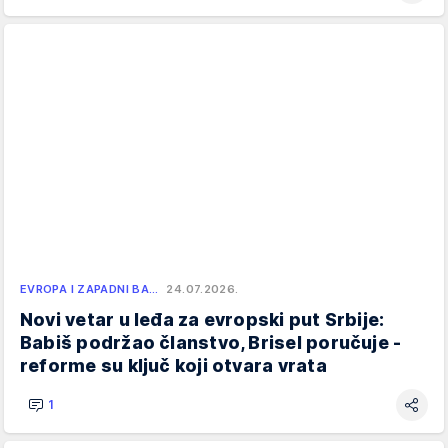
EVROPA I ZAPADNI BA…
24.07.2026.
Novi vetar u leđa za evropski put Srbije:
Babiš podržao članstvo, Brisel poručuje -
reforme su ključ koji otvara vrata
1