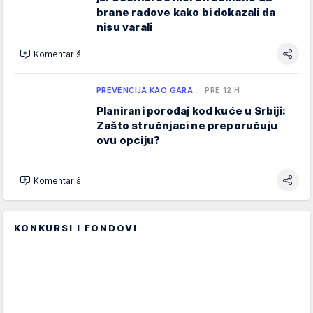
brane radove kako bi dokazali da
nisu varali
Komentariši
PREVENCIJA KAO GARA…
PRE 12 H
Planirani porođaj kod kuće u Srbiji:
Zašto stručnjaci ne preporučuju
ovu opciju?
Komentariši
KONKURSI I FONDOVI