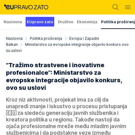
Naslovna
EUpravo zato
Društvo
Ekonomija
Politika proširen
Naslovna
Politika proširenja
Evropa i Zapadni
Balkan
Ministarstvo za evropske integracije objavilo konkurs ovo
su uslovi
"Tražimo strastvene i inovativne
profesionalce": Ministarstvo za
evropske integracije objavilo konkurs,
ovo su uslovi
Kroz niz aktivnosti, projekat ima za cilj da
unapredi znanje i iskustvo u procesu pristupanja
🇪🇺 za sledeću generaciju javnih službenika i
kreatora politika u regionu. Takođe nastoji da
ojača profesionalne mreže među mladim javnim
službenicima i da podstakne veze između