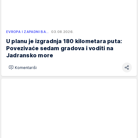
EVROPA I ZAPADNI BA…
03.08.2026.
U planu je izgradnja 180 kilometara puta:
Povezivaće sedam gradova i voditi na
Jadransko more
Komentariši