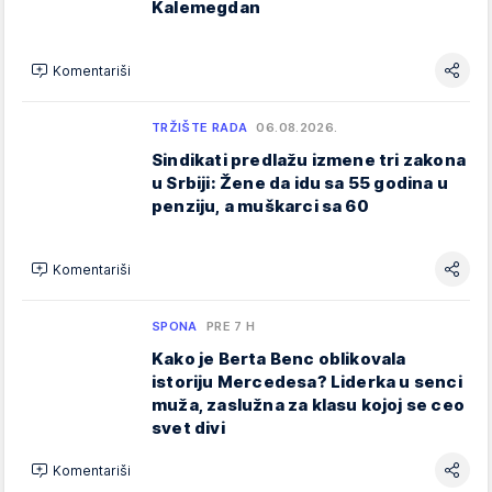
Kalemegdan
Komentariši
TRŽIŠTE RADA
06.08.2026.
Sindikati predlažu izmene tri zakona
u Srbiji: Žene da idu sa 55 godina u
penziju, a muškarci sa 60
Komentariši
SPONA
PRE 7 H
Kako je Berta Benc oblikovala
istoriju Mercedesa? Liderka u senci
muža, zaslužna za klasu kojoj se ceo
svet divi
Komentariši