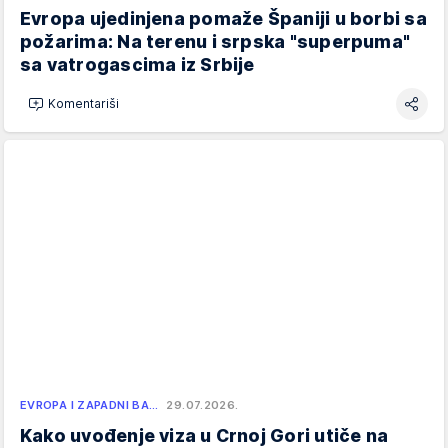
Evropa ujedinjena pomaže Španiji u borbi sa
požarima: Na terenu i srpska "superpuma"
sa vatrogascima iz Srbije
Komentariši
EVROPA I ZAPADNI BA…
29.07.2026.
Kako uvođenje viza u Crnoj Gori utiče na