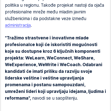
politika u regionu. Takođe projekat nastoji da ojača
profesionalne mreže među mladim javnim
službenicima i da podstakne veze između
administracija
.
"Tražimo strastvene i inovativne mlade
profesionalce koji će iskoristiti mogućnosti
koje su dostupne kroz 6 ključnih komponenti
projekta: WeLearn, WeConnect, WeShare,
WeExperience, WeWrite i WeCoach. Odabrani
kandidati će imati priliku da razviju svoje
liderske veštine i veštine upravljanja
promenama i postanu samopouzdani,
umreženi lideri koji upravljaju idejama, ljudima i
reformama",
navodi se u saopštenju.