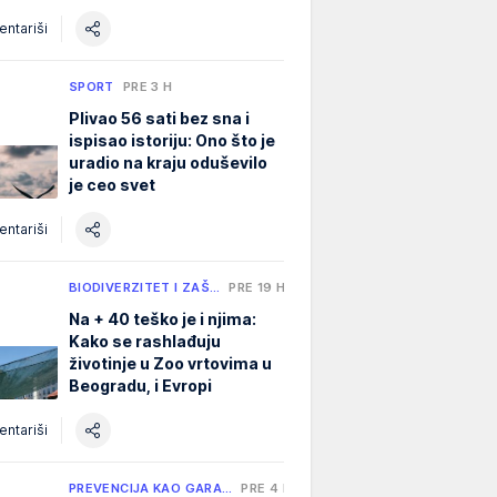
ntariši
SPORT
PRE 3 H
Plivao 56 sati bez sna i
ispisao istoriju: Ono što je
uradio na kraju oduševilo
je ceo svet
ntariši
BIODIVERZITET I ZAŠ…
PRE 19 H
Na + 40 teško je i njima:
Kako se rashlađuju
životinje u Zoo vrtovima u
Beogradu, i Evropi
ntariši
PREVENCIJA KAO GARA…
PRE 4 H