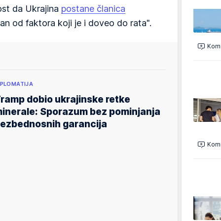
ost da Ukrajina
postane članica
dan od faktora koji je i doveo do rata".
Kome
IPLOMATIJA
ramp dobio ukrajinske retke
inerale: Sporazum bez pominjanja
ezbednosnih garancija
Kome