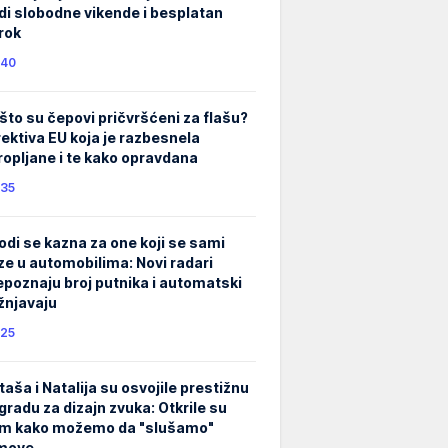
di slobodne vikende i besplatan
rok
40
što su čepovi pričvršćeni za flašu?
rektiva EU koja je razbesnela
ropljane i te kako opravdana
35
odi se kazna za one koji se sami
ze u automobilima: Novi radari
epoznaju broj putnika i automatski
žnjavaju
25
taša i Natalija su osvojile prestižnu
gradu za dizajn zvuka: Otkrile su
m kako možemo da "slušamo"
lmove