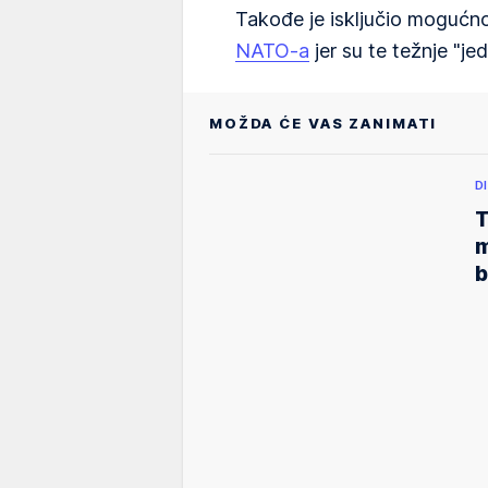
Takođe je isključio mogućn
NATO-a
jer su te težnje "je
MOŽDA ĆE VAS ZANIMATI
D
T
m
b