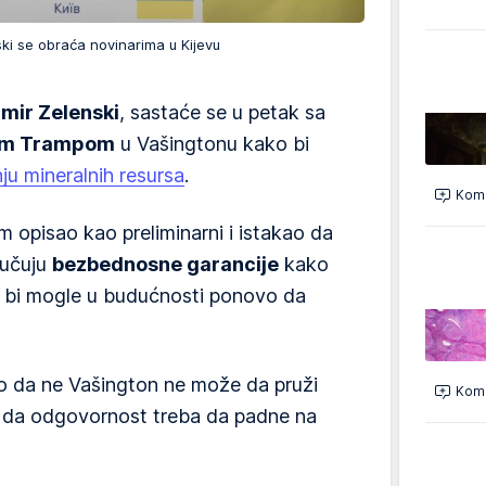
ski se obraća novinarima u Kijevu
imir Zelenski
, sastaće se u petak sa
om Trampom
u Vašingtonu kako bi
ju mineralnih resursa
.
Kome
um opisao kao preliminarni i istakao da
jučuju
bezbednosne garancije
kako
e bi mogle u budućnosti ponovo da
io da ne Vašington ne može da pruži
Kome
ra da odgovornost treba da padne na