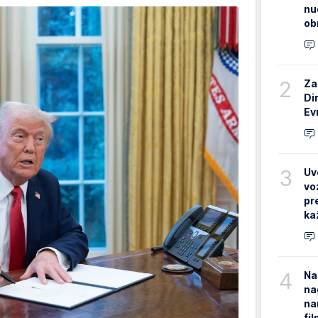
nu
ob
2
Za
Di
Ev
3
Uv
vo
pr
ka
4
Na
na
na
fi