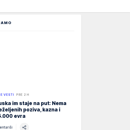
JAMO
E VESTI
PRE 2 H
ska im staje na put: Nema
eželjenih poziva, kazna i
5.000 evra
ntariši