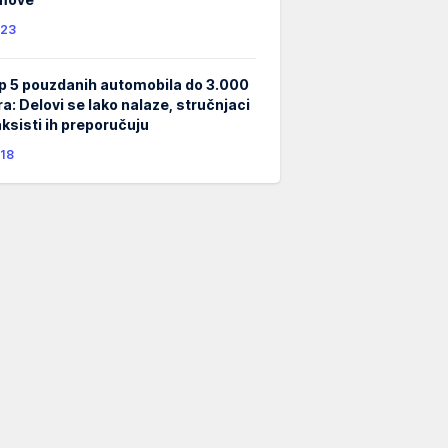
23
p 5 pouzdanih automobila do 3.000
ra: Delovi se lako nalaze, stručnjaci
taksisti ih preporučuju
18