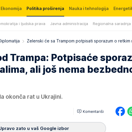
Ekonomija
Politika proširenja
Nauka i tehnologija
Energetik
mokratija i ljudska prava
Javna administracija
Regionalna saradnja
Diplomatija
Zelenski će sa Trampom potpisati sporazum o retkim 
kod Trampa: Potpisaće spor
ralima, ali još nema bezbed
 okonča rat u Ukrajini.
Komentariši
Upravo zato u vaš Google izbor