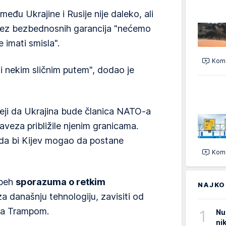
među Ukrajine i Rusije nije daleko, ali
bez bezbednosnih garancija "nećemo
e imati smisla".
Kome
i nekim sličnim putem", dodao je
ideji da Ukrajina bude članica NATO-a
saveza približile njenim granicama.
a da bi Kijev mogao da postane
Kome
speh
sporazuma o retkim
NAJKO
 za današnju tehnologiju, zavisiti od
sa Trampom.
1
Nu
ni