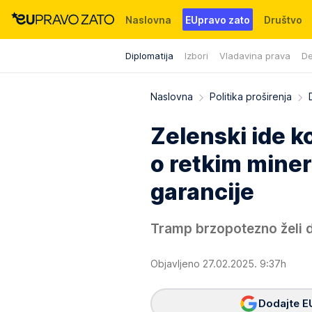
Naslovna
EUpravo zato
Društvo
Diplomatija
Izbori
Vladavina prava
De
Događaji
News
WMG fondacija
Naslovna
Politika proširenja
Zelenski ide 
o retkim mine
garancije
Tramp brzopotezno želi da
Objavljeno 27.02.2025. 9:37h
Dodajte E