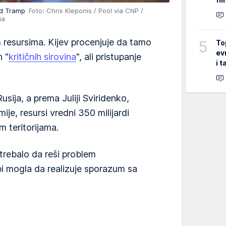
ald Tramp
Foto: Chris Kleponis / Pool via CNP /
ia
m resursima. Kijev procenjuje da tamo
5
To
ev
h "
kritičnih sirovina
", ali pristupanje
i 
usija, a prema Juliji Sviridenko,
ije, resursi vredni 350 milijardi
m teritorijama.
trebalo da reši problem
i mogla da realizuje sporazum sa