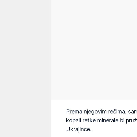
Prema njegovim rečima, samo
kopali retke minerale bi pr
Ukrajince.