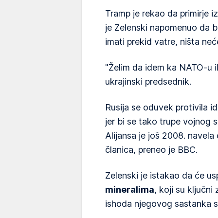
Tramp je rekao da primirje iz
je Zelenski napomenuo da 
imati prekid vatre, ništa neć
"Želim da idem ka NATO-u il
ukrajinski predsednik.
Rusija se oduvek protivila 
jer bi se tako trupe vojnog 
Alijansa je još 2008. navel
članica, preneo je BBC.
Zelenski je istakao da će u
mineralima
, koji su ključni
ishoda njegovog sastanka 