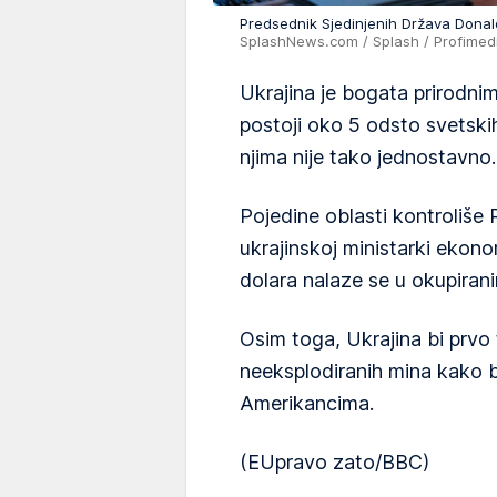
Predsednik Sjedinjenih Država Don
SplashNews.com / Splash / Profimed
Ukrajina je bogata prirodni
postoji oko 5 odsto svetski
njima nije tako jednostavno.
Pojedine oblasti kontroliše R
ukrajinskoj ministarki ekonom
dolara nalaze se u okupirani
Osim toga, Ukrajina bi prvo 
neeksplodiranih mina kako b
Amerikancima.
(EUpravo zato/BBC)