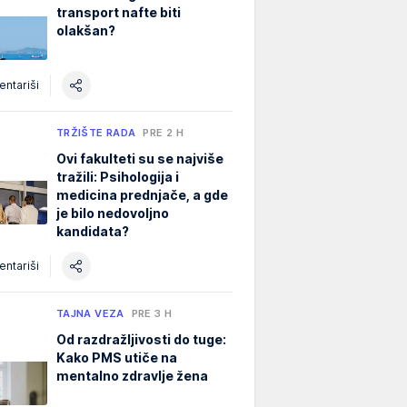
transport nafte biti
olakšan?
ntariši
TRŽIŠTE RADA
PRE 2 H
Ovi fakulteti su se najviše
tražili: Psihologija i
medicina prednjače, a gde
je bilo nedovoljno
kandidata?
ntariši
TAJNA VEZA
PRE 3 H
Od razdražljivosti do tuge:
Kako PMS utiče na
mentalno zdravlje žena