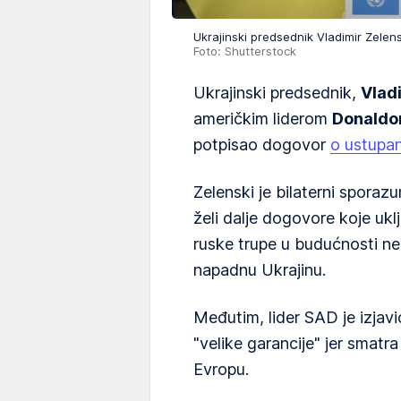
Ukrajinski predsednik Vladimir Zelen
Foto: Shutterstock
Ukrajinski predsednik,
Vlad
američkim liderom
Donald
potpisao dogovor
o ustupan
Zelenski je bilaterni sporaz
želi dalje dogovore koje ukl
ruske trupe u budućnosti n
napadnu Ukrajinu.
Međutim, lider SAD je izjav
"velike garancije" jer smat
Evropu.