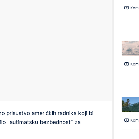
Kome
Kome
 prisustvo američkih radnika koji bi
Kome
užilo "autimatsku bezbednost" za