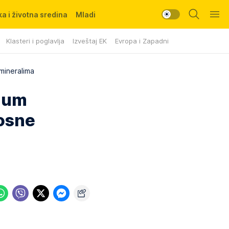
a i životna sredina
Mladi
Klasteri i poglavlja
Izveštaj EK
Evropa i Zapadni Balkan
mineralima
azum
nosne