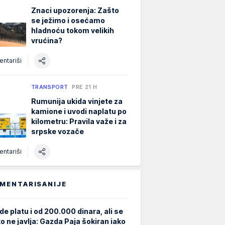
Znaci upozorenja: Zašto
se ježimo i osećamo
hladnoću tokom velikih
vrućina?
ntariši
TRANSPORT
PRE 21 H
Rumunija ukida vinjete za
kamione i uvodi naplatu po
kilometru: Pravila važe i za
srpske vozače
ntariši
MENTARISANIJE
de platu i od 200.000 dinara, ali se
ko ne javlja: Gazda Paja šokiran iako