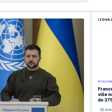
IZDVA
POSLOVN
Francu
više n
do 37
Kome