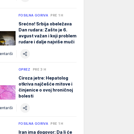
FOSILNA GORIVA
PRE 1 H
Srećno! Srbija obeležava
Dan rudara: Zašto je 6.
avgust važan i koji problem
rudare i dalje najviše muči
ntariši
OPREZ
PRE 3 H
Ciroza jetre: Hepatolog
otkriva najčešće mitove i
činjenice o ovoj hroničnoj
bolesti
ntariši
FOSILNA GORIVA
PRE 1 H
Iran ima dogovor: Da li će