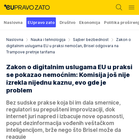
Naslovna
EUpravo zato
Društvo
Ekonomija
Politika proširen
Naslovna
Nauka i tehnologija
Sajber bezbednost
Zakon o
digitalnim uslugama EU u praksi nemoćan, Brisel odgovara na
Trampove pretnje tarifama
Zakon o digitalnim uslugama EU u praksi
se pokazao nemoćnim: Komisija još nije
izrekla nijednu kaznu, evo gde je
problem
Bez sudske prakse koja bi im dala smernice,
regulatori su prepušteni improvizaciji, dok
internet juri napred i izbacuje nove opasnosti,
poput dezinformacija vođenih veštačkom
inteligencijom, brže nego što Brisel može da
reaguje