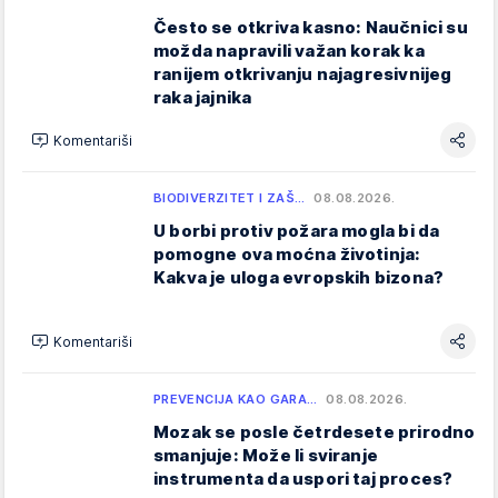
Često se otkriva kasno: Naučnici su
možda napravili važan korak ka
ranijem otkrivanju najagresivnijeg
raka jajnika
Komentariši
BIODIVERZITET I ZAŠ…
08.08.2026.
U borbi protiv požara mogla bi da
pomogne ova moćna životinja:
Kakva je uloga evropskih bizona?
Komentariši
PREVENCIJA KAO GARA…
08.08.2026.
Mozak se posle četrdesete prirodno
smanjuje: Može li sviranje
instrumenta da uspori taj proces?