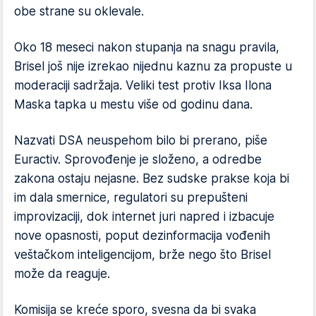
obe strane su oklevale.
Oko 18 meseci nakon stupanja na snagu pravila,
Brisel još nije izrekao nijednu kaznu za propuste u
moderaciji sadržaja. Veliki test protiv Iksa Ilona
Maska tapka u mestu više od godinu dana.
Nazvati DSA neuspehom bilo bi prerano, piše
Euractiv. Sprovođenje je složeno, a odredbe
zakona ostaju nejasne. Bez sudske prakse koja bi
im dala smernice, regulatori su prepušteni
improvizaciji, dok internet juri napred i izbacuje
nove opasnosti, poput dezinformacija vođenih
veštačkom inteligencijom, brže nego što Brisel
može da reaguje.
Komisija se kreće sporo, svesna da bi svaka