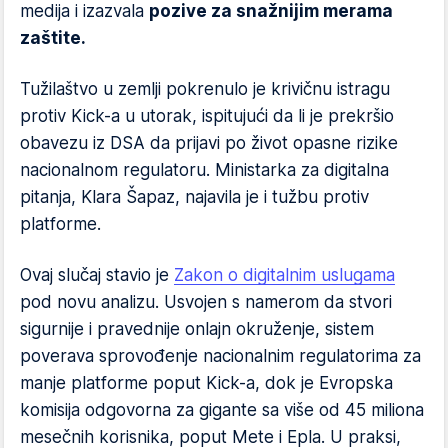
medija i izazvala
pozive za snažnijim merama
zaštite.
Tužilaštvo u zemlji pokrenulo je krivičnu istragu
protiv Kick-a u utorak, ispitujući da li je prekršio
obavezu iz DSA da prijavi po život opasne rizike
nacionalnom regulatoru. Ministarka za digitalna
pitanja, Klara Šapaz, najavila je i tužbu protiv
platforme.
Ovaj slučaj stavio je
Zakon o digitalnim uslugama
pod novu analizu. Usvojen s namerom da stvori
sigurnije i pravednije onlajn okruženje, sistem
poverava sprovođenje nacionalnim regulatorima za
manje platforme poput Kick-a, dok je Evropska
komisija odgovorna za gigante sa više od 45 miliona
mesečnih korisnika, poput Mete i Epla. U praksi,