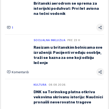
Britanski aerodrom se sprema za
istorijski poduhvat: Prvi let aviona
na tečni vodonik
1
SOCIJALNA INKLUZIJA
PRE 23 H
Rasizam u britanskim bolnicama sve
izraženiji: Pacijenti vređaju osoblje,
traži se kazna za one koji odbiju
lečenje
Komentariši
KULTURA
08.08.2026.
DNK sa Torinskog platna otkriva
vekovima skrivanu istoriju: Naučnici
pronašli neverovatne tragove