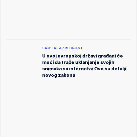
SAJBER BEZBEDNOST
U ovoj evropskoj državi građani će
moći da traže uklanjanje svojih
snimaka sa interneta: Ovo su detalji
novog zakona