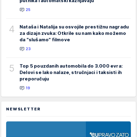
putnika i automatski kažnjavaju
25
4
Nataša i Natalija su osvojile prestižnu nagradu
za dizajn zvuka: Otkrile su nam kako možemo
da "slušamo" filmove
23
5
Top 5 pouzdanih automobila do 3.000 evra:
Delovi se lako nalaze, stručnjaci i taksisti ih
preporučuju
19
NEWSLETTER