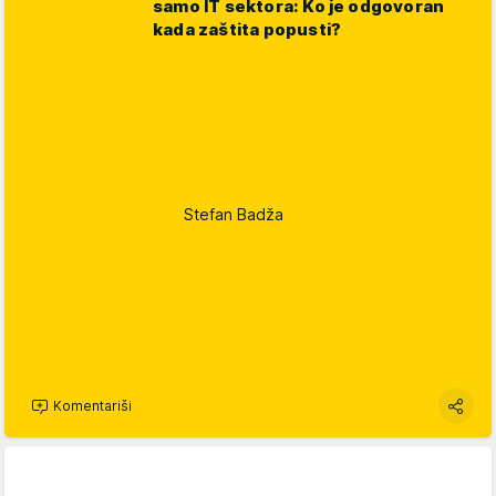
samo IT sektora: Ko je odgovoran
kada zaštita popusti?
Stefan Badža
Komentariši