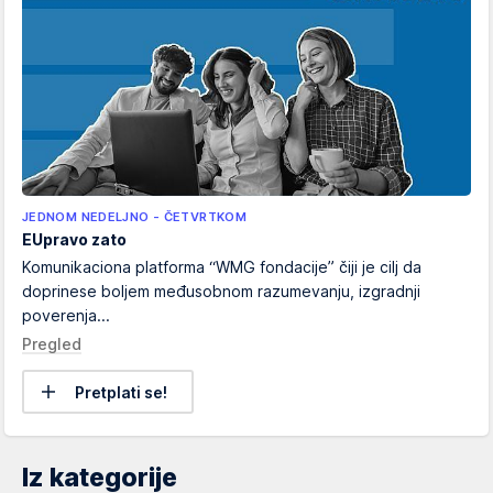
JEDNOM NEDELJNO - ČETVRTKOM
EUpravo zato
Komunikaciona platforma “WMG fondacije” čiji je cilj da
doprinese boljem međusobnom razumevanju, izgradnji
poverenja...
Pregled
Pretplati se!
Iz kategorije