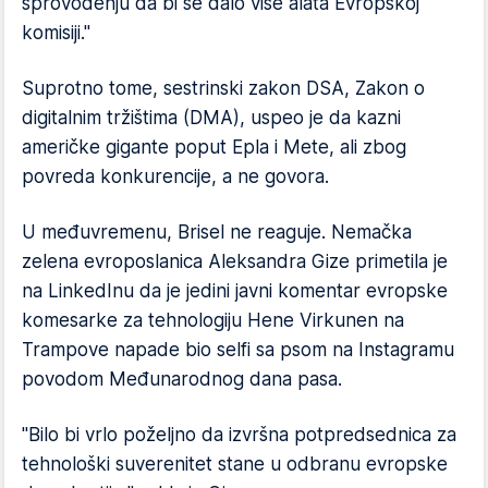
sprovođenju da bi se dalo više alata Evropskoj
komisiji."
Suprotno tome, sestrinski zakon DSA, Zakon o
digitalnim tržištima (DMA), uspeo je da kazni
američke gigante poput Epla i Mete, ali zbog
povreda konkurencije, a ne govora.
U međuvremenu, Brisel ne reaguje. Nemačka
zelena evroposlanica Aleksandra Gize primetila je
na LinkedInu da je jedini javni komentar evropske
komesarke za tehnologiju Hene Virkunen na
Trampove napade bio selfi sa psom na Instagramu
povodom Međunarodnog dana pasa.
"Bilo bi vrlo poželjno da izvršna potpredsednica za
tehnološki suverenitet stane u odbranu evropske