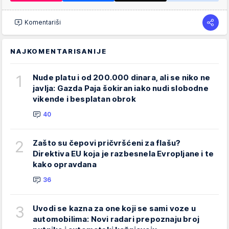
Komentariši
NAJKOMENTARISANIJE
1
Nude platu i od 200.000 dinara, ali se niko ne
javlja: Gazda Paja šokiran iako nudi slobodne
vikende i besplatan obrok
40
2
Zašto su čepovi pričvršćeni za flašu?
Direktiva EU koja je razbesnela Evropljane i te
kako opravdana
36
3
Uvodi se kazna za one koji se sami voze u
automobilima: Novi radari prepoznaju broj