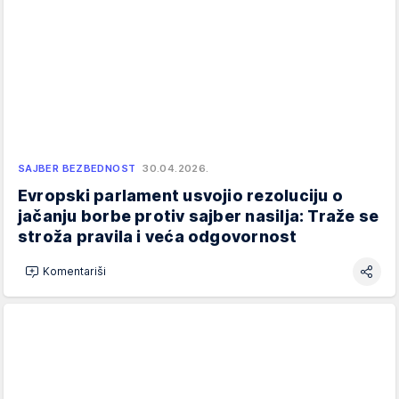
SAJBER BEZBEDNOST
30.04.2026.
Evropski parlament usvojio rezoluciju o
jačanju borbe protiv sajber nasilja: Traže se
stroža pravila i veća odgovornost
Komentariši