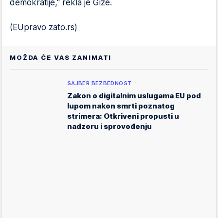
demokratije," rekla je Gize.
(EUpravo zato.rs)
MOŽDA ĆE VAS ZANIMATI
SAJBER BEZBEDNOST
Zakon o digitalnim uslugama EU pod
lupom nakon smrti poznatog
strimera: Otkriveni propusti u
nadzoru i sprovođenju