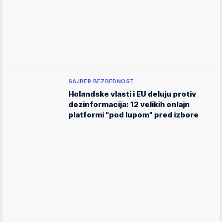
SAJBER BEZBEDNOST
Holandske vlasti i EU deluju protiv
dezinformacija: 12 velikih onlajn
platformi "pod lupom" pred izbore