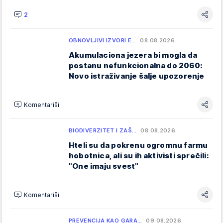
2
OBNOVLJIVI IZVORI E…
08.08.2026.
Akumulaciona jezera bi mogla da
postanu nefunkcionalna do 2060:
Novo istraživanje šalje upozorenje
Komentariši
BIODIVERZITET I ZAŠ…
08.08.2026.
Hteli su da pokrenu ogromnu farmu
hobotnica, ali su ih aktivisti sprečili:
"One imaju svest"
Komentariši
PREVENCIJA KAO GARA…
09.08.2026.