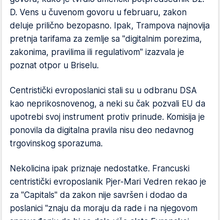
D. Vens u čuvenom govoru u februaru, zakon
deluje prilično bezopasno. Ipak, Trampova najnovija
pretnja tarifama za zemlje sa "digitalnim porezima,
zakonima, pravilima ili regulativom" izazvala je
poznat otpor u Briselu.
Centristički evroposlanici stali su u odbranu DSA
kao neprikosnovenog, a neki su čak pozvali EU da
upotrebi svoj instrument protiv prinude. Komisija je
ponovila da digitalna pravila nisu deo nedavnog
trgovinskog sporazuma.
Nekolicina ipak priznaje nedostatke. Francuski
centristički evroposlanik Pjer-Mari Vedren rekao je
za "Capitals" da zakon nije savršen i dodao da
poslanici "znaju da moraju da rade i na njegovom