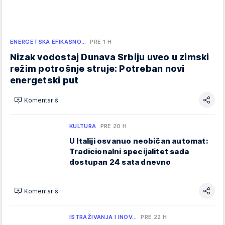
ENERGETSKA EFIKASNO…
PRE 1 H
Nizak vodostaj Dunava Srbiju uveo u zimski
režim potrošnje struje: Potreban novi
energetski put
Komentariši
KULTURA
PRE 20 H
U Italiji osvanuo neobičan automat:
Tradicionalni specijalitet sada
dostupan 24 sata dnevno
Komentariši
ISTRAŽIVANJA I INOV…
PRE 22 H