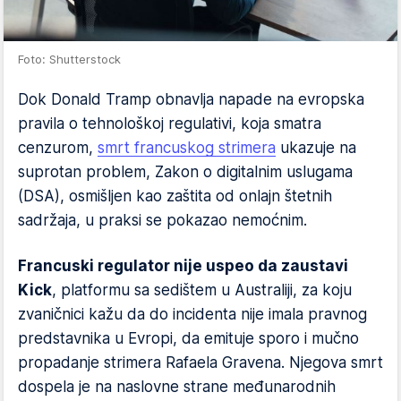
Foto: Shutterstock
Dok Donald Tramp obnavlja napade na evropska
pravila o tehnološkoj regulativi, koja smatra
cenzurom,
smrt francuskog strimera
ukazuje na
suprotan problem, Zakon o digitalnim uslugama
(DSA), osmišljen kao zaštita od onlajn štetnih
sadržaja, u praksi se pokazao nemoćnim.
Francuski regulator nije uspeo da zaustavi
Kick
, platformu sa sedištem u Australiji, za koju
zvaničnici kažu da do incidenta nije imala pravnog
predstavnika u Evropi, da emituje sporo i mučno
propadanje strimera Rafaela Gravena. Njegova smrt
dospela je na naslovne strane međunarodnih