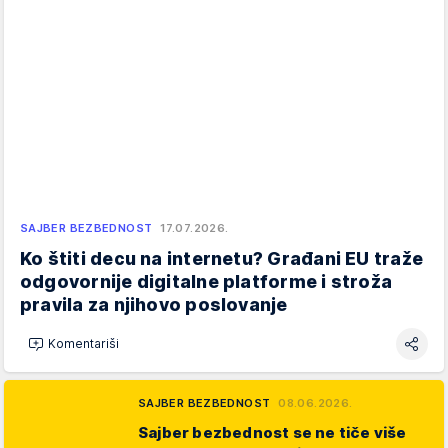
SAJBER BEZBEDNOST
17.07.2026.
Ko štiti decu na internetu? Građani EU traže
odgovornije digitalne platforme i stroža
pravila za njihovo poslovanje
Komentariši
SAJBER BEZBEDNOST
08.06.2026.
Sajber bezbednost se ne tiče više