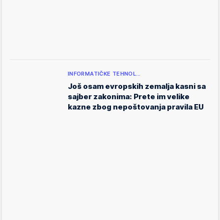
INFORMATIČKE TEHNOL…
Još osam evropskih zemalja kasni sa
sajber zakonima: Prete im velike
kazne zbog nepoštovanja pravila EU