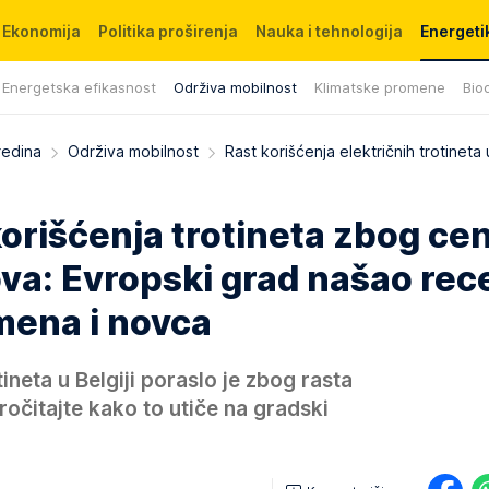
Ekonomija
Politika proširenja
Nauka i tehnologija
Energetik
Energetska efikasnost
Održiva mobilnost
Klimatske promene
Biod
redina
Održiva mobilnost
Rast korišćenja električnih trotineta u
 korišćenja trotineta zbog ce
kova: Evropski grad našao rec
mena i novca
tineta u Belgiji poraslo je zbog rasta
ročitajte kako to utiče na gradski