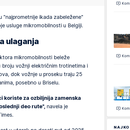
Kome
su "najprometnije ikada zabeležene"
e usluge mikromobilnosti u Belgiji.
na ulaganja
Kome
ktora mikromobilnosti beleže
broju vožnji električnim trotinetima i
ova, dok vožnje u proseku traju 25
nima, posebno u Briselu.
ci koriste za ozbiljnija zamenska
slednji deo rute",
navela je
Kome
Times.
NAJKO