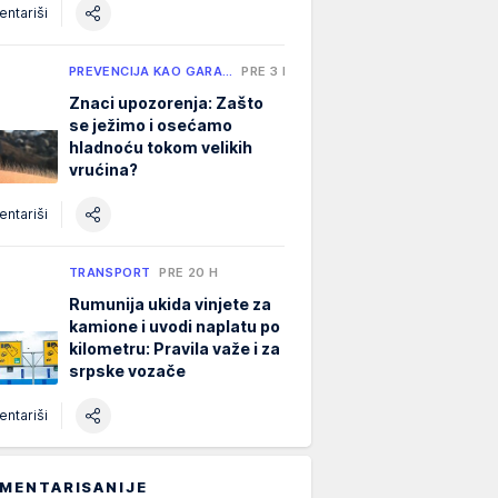
ntariši
PREVENCIJA KAO GARA…
PRE 3 H
Znaci upozorenja: Zašto
se ježimo i osećamo
hladnoću tokom velikih
vrućina?
ntariši
TRANSPORT
PRE 20 H
Rumunija ukida vinjete za
kamione i uvodi naplatu po
kilometru: Pravila važe i za
srpske vozače
ntariši
MENTARISANIJE