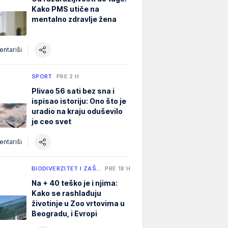
Kako PMS utiče na
mentalno zdravlje žena
ntariši
SPORT
PRE 2 H
Plivao 56 sati bez sna i
ispisao istoriju: Ono što je
uradio na kraju oduševilo
je ceo svet
ntariši
BIODIVERZITET I ZAŠ…
PRE 18 H
Na + 40 teško je i njima:
Kako se rashlađuju
životinje u Zoo vrtovima u
Beogradu, i Evropi