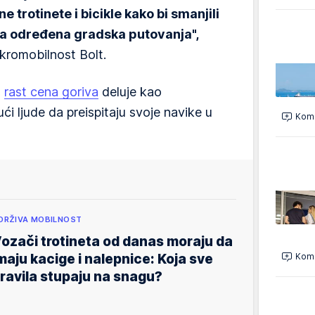
e trotinete i bicikle kako bi smanjili
za određena gradska putovanja",
ikromobilnost Bolt.
,
rast cena goriva
deluje kao
ći ljude da preispitaju svoje navike u
Kome
DRŽIVA MOBILNOST
ozači trotineta od danas moraju da
Kome
maju kacige i nalepnice: Koja sve
ravila stupaju na snagu?