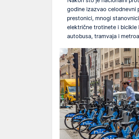
Nakon što je nacionalni pro
godine izazvao celodnevni p
prestonici, mnogi stanovnici
električne trotinete i bicikl
autobusa, tramvaja i metroa