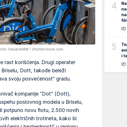
4
Na
na
na
fi
5
To
Foto: EduardoRM / Shutterstock.com
ev
i 
uje rast korišćenja. Drugi operater
u Briselu, Dott, takođe beleži
ava svoju posvećenost" gradu.
osnivač kompanije "Dot" (Dott),
spehu poslovnog modela u Briselu,
i potpuno novu flotu, 2.500 novih
ovih električnih trotineta, kako bi
orišćenja i bezbednosti" u regionu.