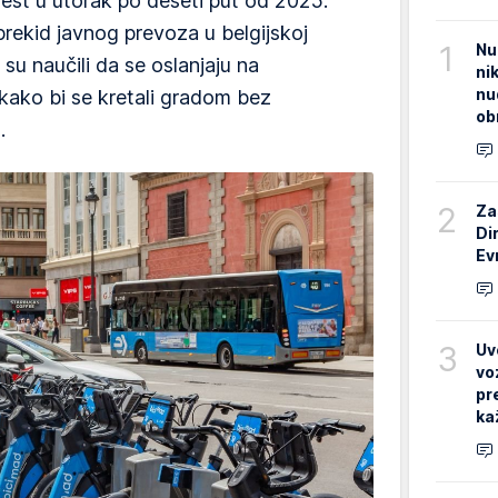
test u utorak po deseti put od 2025.
rekid javnog prevoza u belgijskoj
1
Nu
 su naučili da se oslanjaju na
ni
nu
e kako bi se kretali gradom bez
ob
.
2
Za
Di
Ev
3
Uv
vo
pr
ka