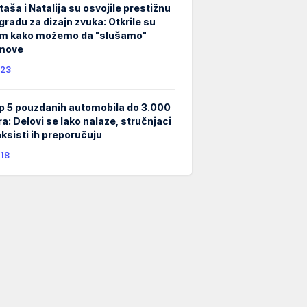
taša i Natalija su osvojile prestižnu
gradu za dizajn zvuka: Otkrile su
m kako možemo da "slušamo"
lmove
23
p 5 pouzdanih automobila do 3.000
ra: Delovi se lako nalaze, stručnjaci
taksisti ih preporučuju
18