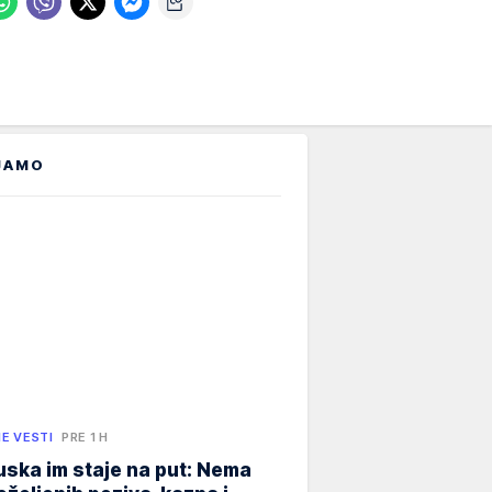
JAMO
E VESTI
PRE 1 H
ska im staje na put: Nema