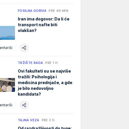
FOSILNA GORIVA
PRE 49 MIN
Iran ima dogovor: Da li će
transport nafte biti
olakšan?
ntariši
TRŽIŠTE RADA
PRE 1 H
Ovi fakulteti su se najviše
tražili: Psihologija i
medicina prednjače, a gde
je bilo nedovoljno
kandidata?
ntariši
TAJNA VEZA
PRE 2 H
Od razdražljivosti do tuge: