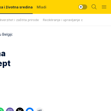
a i životna sredina
Mladi
iverzitet i zaštita prirode
Recikliranje i upravljanje otpadom
 Belgiji:
na
ept