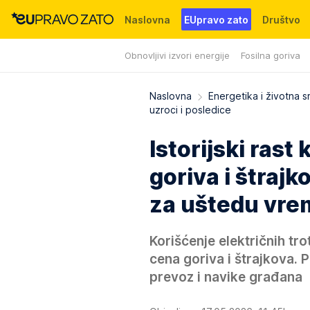
Naslovna
EUpravo zato
Društvo
Obnovljivi izvori energije
Fosilna goriva
Događaji
News
WMG fondacija
Naslovna
Energetika i životna s
uzroci i posledice
Istorijski rast
goriva i štraj
za uštedu vre
Korišćenje električnih tro
cena goriva i štrajkova. P
prevoz i navike građana