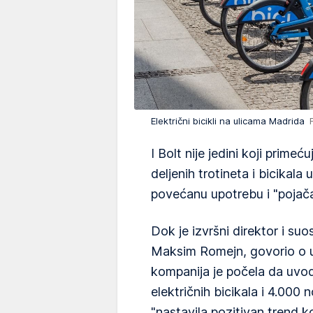
Električni bicikli na ulicama Madrida
I Bolt nije jedini koji primeć
deljenih trotineta i bicikala 
povećanu upotrebu i "pojač
Dok je izvršni direktor i su
Maksim Romejn, govorio o u
kompanija je počela da uvod
električnih bicikala i 4.000 n
"nastavila pozitivan trend k