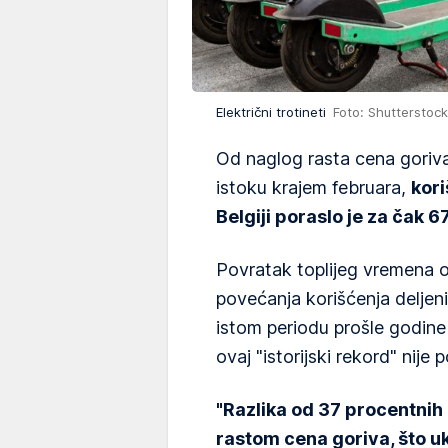
Električni trotineti
Foto: Shutterstock
Od naglog rasta cena goriv
istoku krajem februara,
kori
Belgiji poraslo je za čak 6
Povratak toplijeg vremena
povećanja korišćenja deljen
istom periodu prošle godine 
ovaj "istorijski rekord" nij
"Razlika od 37 procentnih
rastom cena goriva, što uk