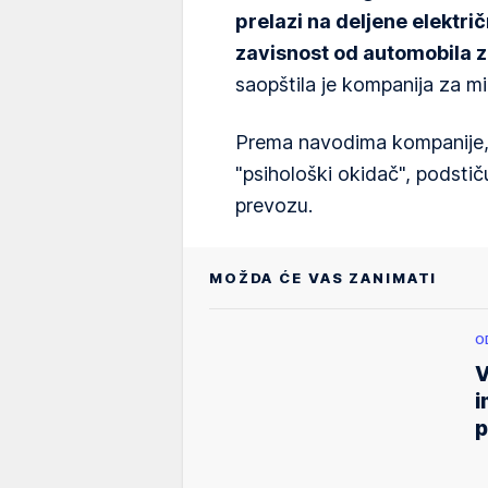
prelazi na deljene električn
zavisnost od automobila 
saopštila je kompanija za m
Prema navodima kompanije
"psihološki okidač", podstiču
prevozu.
MOŽDA ĆE VAS ZANIMATI
O
V
i
p