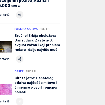
eželjenih poziva, kazna i
5.000 evra
ntariši
FOSILNA GORIVA
PRE 1 H
Srećno! Srbija obeležava
Dan rudara: Zašto je 6.
avgust važan i koji problem
rudare i dalje najviše muči
ntariši
OPREZ
PRE 2 H
Ciroza jetre: Hepatolog
otkriva najčešće mitove i
činjenice o ovoj hroničnoj
bolesti
ntariši