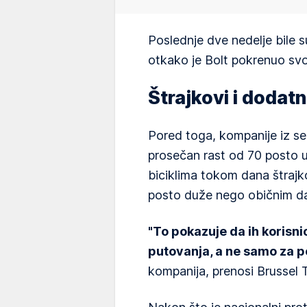
Poslednje dve nedelje bile 
otkako je Bolt pokrenuo svoj
Štrajkovi i dodat
Pored toga, kompanije iz se
prosečan rast od 70 posto u 
biciklima tokom dana štrajk
posto duže nego običnim da
"To pokazuje da ih korisni
putovanja, a ne samo za po
kompanija, prenosi Brussel 