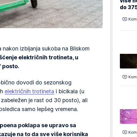
više n
do 37
Kome
a nakon izbijanja sukoba na Bliskom
šćenje električnih trotineta, u
7 posto.
Kome
 obično dovodi do sezonskog
ih
električnih trotineta
i bicikala (u
zabeležen je rast od 30 posto), ali
e posledica samo lepšeg vremena.
 poena poklapa se upravo sa
Kome
azuje na to da sve više korisnika