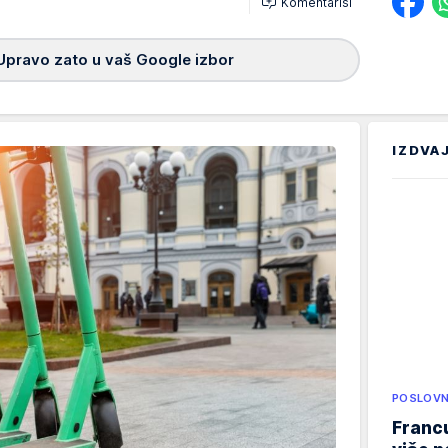
Komentariši
Upravo zato u vaš Google izbor
IZDVA
POSLOVN
Francu