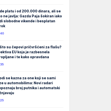
de platu i od 200.000 dinara, ali se
ko ne javlja: Gazda Paja šokiran iako
di slobodne vikende i besplatan
rok
40
što su čepovi pričvršćeni za flašu?
rektiva EU koja je razbesnela
ropljane i te kako opravdana
35
odi se kazna za one koji se sami
ze u automobilima: Novi radari
epoznaju broj putnika i automatski
žnjavaju
25