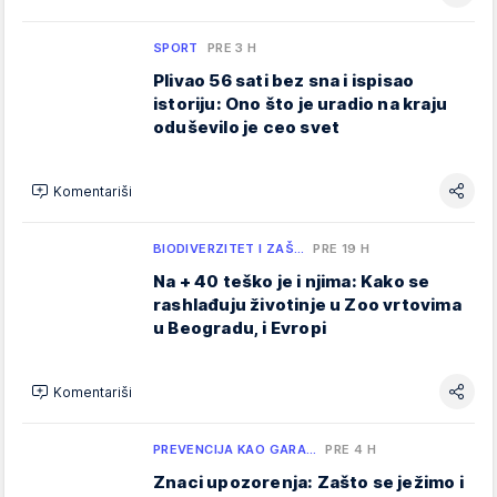
SPORT
PRE 3 H
Plivao 56 sati bez sna i ispisao
istoriju: Ono što je uradio na kraju
oduševilo je ceo svet
Komentariši
BIODIVERZITET I ZAŠ…
PRE 19 H
Na + 40 teško je i njima: Kako se
rashlađuju životinje u Zoo vrtovima
u Beogradu, i Evropi
Komentariši
PREVENCIJA KAO GARA…
PRE 4 H
Znaci upozorenja: Zašto se ježimo i