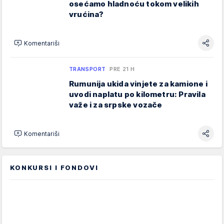
osećamo hladnoću tokom velikih
vrućina?
Komentariši
TRANSPORT
PRE 21 H
Rumunija ukida vinjete za kamione i
uvodi naplatu po kilometru: Pravila
važe i za srpske vozače
Komentariši
KONKURSI I FONDOVI