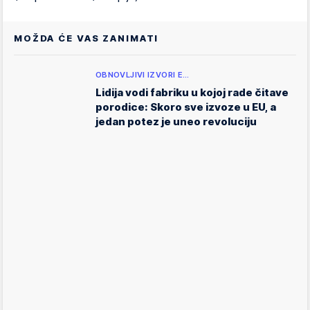
MOŽDA ĆE VAS ZANIMATI
OBNOVLJIVI IZVORI E…
Lidija vodi fabriku u kojoj rade čitave
porodice: Skoro sve izvoze u EU, a
jedan potez je uneo revoluciju