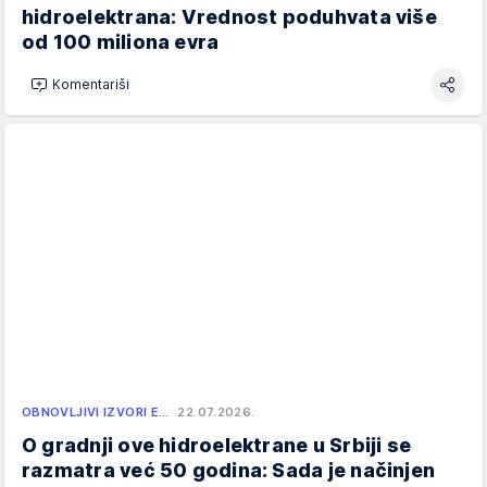
hidroelektrana: Vrednost poduhvata više
od 100 miliona evra
Komentariši
OBNOVLJIVI IZVORI E…
22.07.2026.
O gradnji ove hidroelektrane u Srbiji se
razmatra već 50 godina: Sada je načinjen