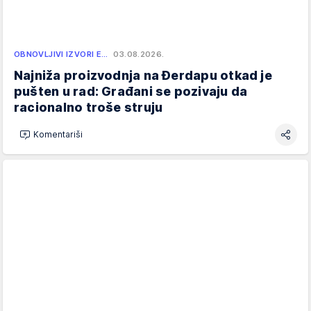
OBNOVLJIVI IZVORI E…
03.08.2026.
Najniža proizvodnja na Đerdapu otkad je
pušten u rad: Građani se pozivaju da
racionalno troše struju
Komentariši