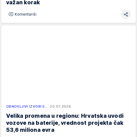
važan korak
Komentariši
OBNOVLJIVI IZVORI E…
20.07.2026.
Velika promena u regionu: Hrvatska uvodi
vozove na baterije, vrednost projekta čak
53,6 miliona evra