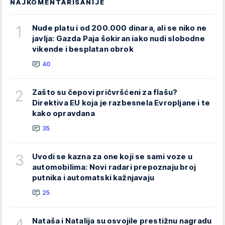
NAJKOMENTARISANIJE
1
Nude platu i od 200.000 dinara, ali se niko ne
javlja: Gazda Paja šokiran iako nudi slobodne
vikende i besplatan obrok
40
2
Zašto su čepovi pričvršćeni za flašu?
Direktiva EU koja je razbesnela Evropljane i te
kako opravdana
35
3
Uvodi se kazna za one koji se sami voze u
automobilima: Novi radari prepoznaju broj
putnika i automatski kažnjavaju
25
4
Nataša i Natalija su osvojile prestižnu nagradu