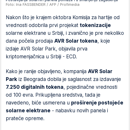
Foto: Ina FASSBENDER / AFP / Profimedia
Nakon što je krajem oktobra Komisija za hartije od
vrednosti odobrila prvi projekat
tokenizacije
solarne elektrane u Srbiji, i zvanično je pre nekoliko
dana počela prodaja
AVR Solar tokena
, koje
izdaje AVR Solar Park, objavila prva
kriptomenjačnica u Srbiji - ECD.
Kako je ranije objavljeno, kompanija
AVR Solar
Park
iz Beograda dobila je saglasnost za izdavanje
7.250 digitalnih tokena
, pojedinačne vrednosti
od 100 evra. Prikupljena sredstva, tada je
navedeno, biće usmerena u
proširenje postojeće
solarne elektrane
- nabavku novih panela i
prateće opreme.