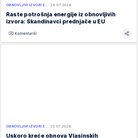
OBNOVLJIVI IZVORI E…
24.07.2026.
Raste potrošnja energije iz obnovljivih
izvora: Skandinavci prednjače u EU
Komentariši
OBNOVLJIVI IZVORI E…
23.07.2026.
Uskoro kreće obnova Vlasinskih