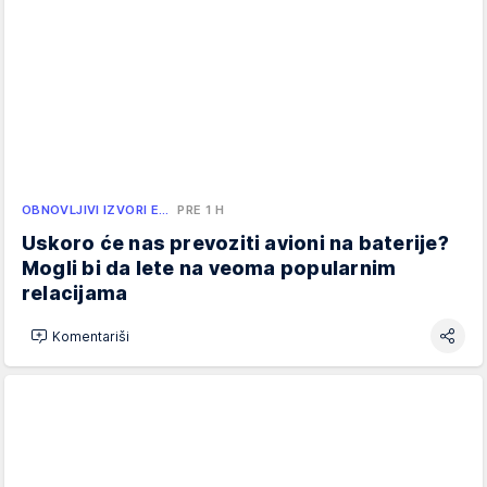
OBNOVLJIVI IZVORI E…
PRE 1 H
Uskoro će nas prevoziti avioni na baterije?
Mogli bi da lete na veoma popularnim
relacijama
Komentariši