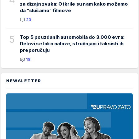
za dizajn zvuka: Otkrile su nam kako možemo
da "slušamo" filmove
23
5
Top 5 pouzdanih automobila do 3.000 evra:
Delovi se lako nalaze, stručnjaci i taksisti ih
preporučuju
18
NEWSLETTER