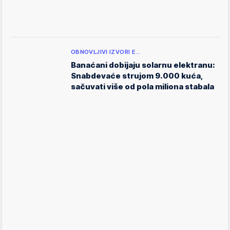
OBNOVLJIVI IZVORI E…
Banaćani dobijaju solarnu elektranu:
Snabdevaće strujom 9.000 kuća,
sačuvati više od pola miliona stabala