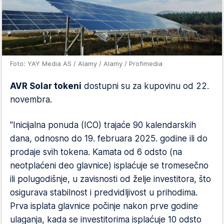
Foto: YAY Media AS / Alamy / Alamy / Profimedia
AVR Solar tokeni
dostupni su za kupovinu od 22.
novembra.
"Inicijalna ponuda (ICO) trajaće 90 kalendarskih
dana, odnosno do 19. februara 2025. godine ili do
prodaje svih tokena. Kamata od 6 odsto (na
neotplaćeni deo glavnice) isplaćuje se tromesečno
ili polugodišnje, u zavisnosti od želje investitora, što
osigurava stabilnost i predvidljivost u prihodima.
Prva isplata glavnice počinje nakon prve godine
ulaganja, kada se investitorima isplaćuje 10 odsto