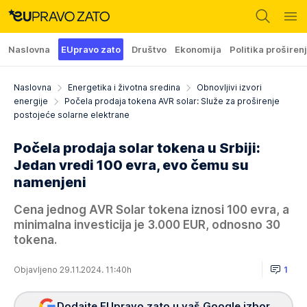
Naslovna
EUpravo zato
Društvo
Ekonomija
Politika proširen
Naslovna
Energetika i životna sredina
Obnovljivi izvori
energije
Počela prodaja tokena AVR solar: Služe za proširenje
postojeće solarne elektrane
Počela prodaja solar tokena u Srbiji:
Jedan vredi 100 evra, evo čemu su
namenjeni
Cena jednog AVR Solar tokena iznosi 100 evra, a
minimalna investicija je 3.000 EUR, odnosno 30
tokena.
Objavljeno 29.11.2024. 11:40h
1
Dodajte EUpravo zato u vaš Google izbor