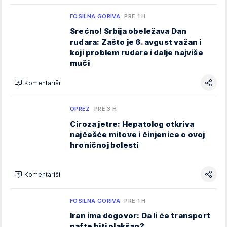
FOSILNA GORIVA
PRE 1 H
Srećno! Srbija obeležava Dan
rudara: Zašto je 6. avgust važan i
koji problem rudare i dalje najviše
muči
Komentariši
OPREZ
PRE 3 H
Ciroza jetre: Hepatolog otkriva
najčešće mitove i činjenice o ovoj
hroničnoj bolesti
Komentariši
FOSILNA GORIVA
PRE 1 H
Iran ima dogovor: Da li će transport
nafte biti olakšan?