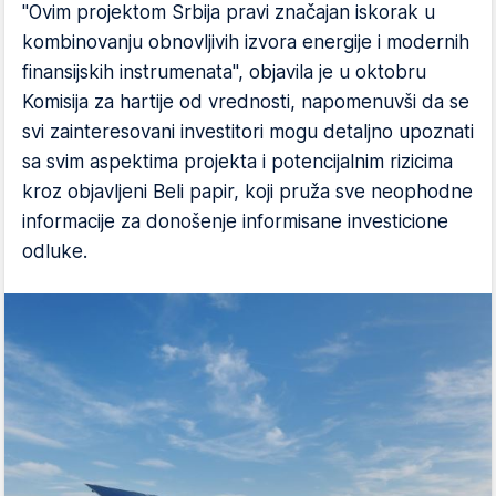
"Ovim projektom Srbija pravi značajan iskorak u
kombinovanju obnovljivih izvora energije i modernih
finansijskih instrumenata", objavila je u oktobru
Komisija za hartije od vrednosti, napomenuvši da se
svi zainteresovani investitori mogu detaljno upoznati
sa svim aspektima projekta i potencijalnim rizicima
kroz objavljeni Beli papir, koji pruža sve neophodne
informacije za donošenje informisane investicione
odluke.