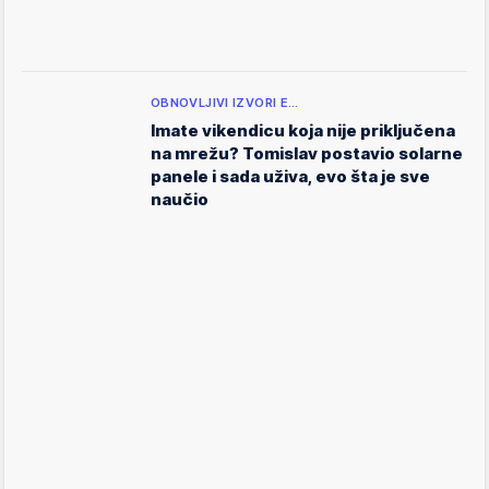
OBNOVLJIVI IZVORI E…
Imate vikendicu koja nije priključena
na mrežu? Tomislav postavio solarne
panele i sada uživa, evo šta je sve
naučio