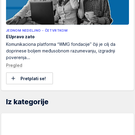
JEDNOM NEDELJNO - ČETVRTKOM
EUpravo zato
Komunikaciona platforma “WMG fondacije” čiji je cilj da
doprinese boljem međusobnom razumevanju, izgradnji
poverenja...
Pregled
Pretplati se!
Iz kategorije