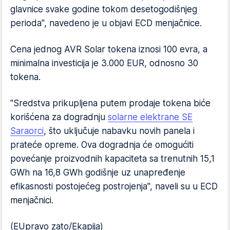
glavnice svake godine tokom desetogodišnjeg
perioda", navedeno je u objavi ECD menjačnice.
Cena jednog AVR Solar tokena iznosi 100 evra, a
minimalna investicija je 3.000 EUR, odnosno 30
tokena.
"Sredstva prikupljena putem prodaje tokena biće
korišćena za dogradnju
solarne elektrane SE
Saraorci
, što uključuje nabavku novih panela i
prateće opreme. Ova dogradnja će omogućiti
povećanje proizvodnih kapaciteta sa trenutnih 15,1
GWh na 16,8 GWh godišnje uz unapređenje
efikasnosti postojećeg postrojenja", naveli su u ECD
menjačnici.
(EUpravo zato/Ekapija)