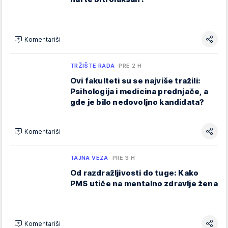
Komentariši
TRŽIŠTE RADA
PRE 2 H
Ovi fakulteti su se najviše tražili:
Psihologija i medicina prednjače, a
gde je bilo nedovoljno kandidata?
Komentariši
TAJNA VEZA
PRE 3 H
Od razdražljivosti do tuge: Kako
PMS utiče na mentalno zdravlje žena
Komentariši