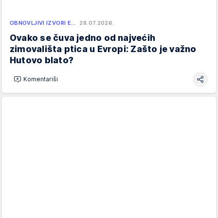
OBNOVLJIVI IZVORI E…
28.07.2026.
Ovako se čuva jedno od najvećih
zimovališta ptica u Evropi: Zašto je važno
Hutovo blato?
Komentariši