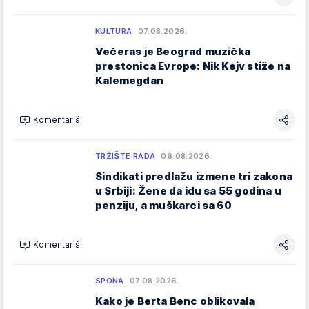
KULTURA
07.08.2026.
Večeras je Beograd muzička
prestonica Evrope: Nik Kejv stiže na
Kalemegdan
Komentariši
TRŽIŠTE RADA
06.08.2026.
Sindikati predlažu izmene tri zakona
u Srbiji: Žene da idu sa 55 godina u
penziju, a muškarci sa 60
Komentariši
SPONA
07.08.2026.
Kako je Berta Benc oblikovala