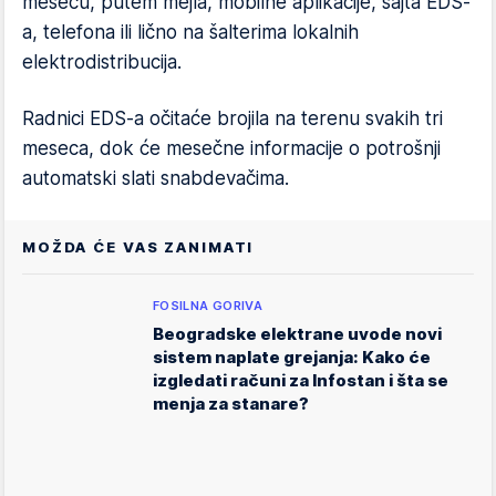
mesecu, putem mejla, mobilne aplikacije, sajta EDS-
a, telefona ili lično na šalterima lokalnih
elektrodistribucija.
Radnici EDS-a očitaće brojila na terenu svakih tri
meseca, dok će mesečne informacije o potrošnji
automatski slati snabdevačima.
MOŽDA ĆE VAS ZANIMATI
FOSILNA GORIVA
Beogradske elektrane uvode novi
sistem naplate grejanja: Kako će
izgledati računi za Infostan i šta se
menja za stanare?