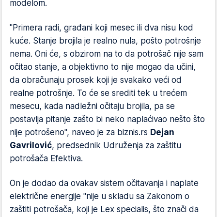
modelom.
"Primera radi, građani koji mesec ili dva nisu kod
kuće. Stanje brojila je realno nula, pošto potrošnje
nema. Oni će, s obzirom na to da potrošač nije sam
očitao stanje, a objektivno to nije mogao da učini,
da obračunaju prosek koji je svakako veći od
realne potrošnje. To će se srediti tek u trećem
mesecu, kada nadležni očitaju brojila, pa se
postavlja pitanje zašto bi neko naplaćivao nešto što
nije potrošeno", naveo je za biznis.rs
Dejan
Gavrilović
, predsednik Udruženja za zaštitu
potrošača Efektiva.
On je dodao da ovakav sistem očitavanja i naplate
električne energije "nije u skladu sa Zakonom o
zaštiti potrošača, koji je Lex specialis, što znači da