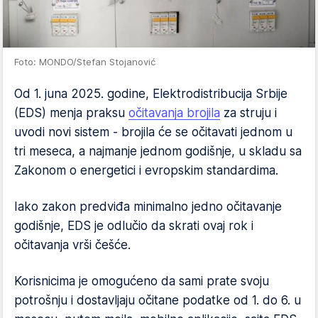
Foto: MONDO/Stefan Stojanović
Od 1. juna 2025. godine, Elektrodistribucija Srbije
(EDS) menja praksu
očitavanja brojila
za struju i
uvodi novi sistem - brojila će se očitavati jednom u
tri meseca, a najmanje jednom godišnje, u skladu sa
Zakonom o energetici i evropskim standardima.
Iako zakon predviđa minimalno jedno očitavanje
godišnje, EDS je odlučio da skrati ovaj rok i
očitavanja vrši češće.
Korisnicima je omogućeno da sami prate svoju
potrošnju i dostavljaju očitane podatke od 1. do 6. u