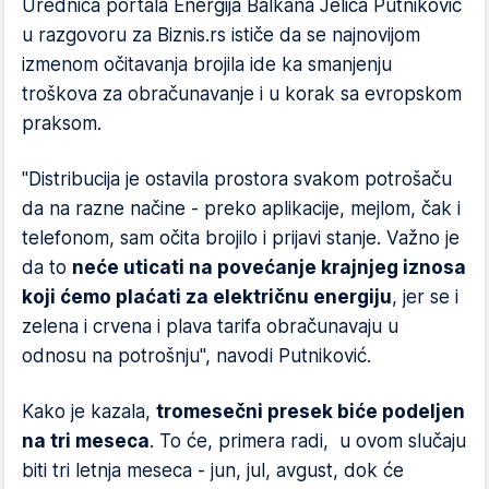
Urednica portala Energija Balkana Jelica Putniković
u razgovoru za Biznis.rs ističe da se najnovijom
izmenom očitavanja brojila ide ka smanjenju
troškova za obračunavanje i u korak sa evropskom
praksom.
"Distribucija je ostavila prostora svakom potrošaču
da na razne načine - preko aplikacije, mejlom, čak i
telefonom, sam očita brojilo i prijavi stanje. Važno je
da to
neće uticati na povećanje krajnjeg iznosa
koji ćemo plaćati za električnu energiju
, jer se i
zelena i crvena i plava tarifa obračunavaju u
odnosu na potrošnju", navodi Putniković.
Kako je kazala,
tromesečni presek biće podeljen
na tri meseca
. To će, primera radi, u ovom slučaju
biti tri letnja meseca - jun, jul, avgust, dok će