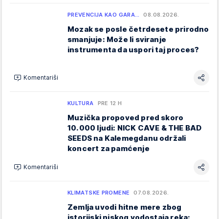
PREVENCIJA KAO GARA…
08.08.2026.
Mozak se posle četrdesete prirodno
smanjuje: Može li sviranje
instrumenta da uspori taj proces?
Komentariši
KULTURA
PRE 12 H
Muzička propoved pred skoro
10.000 ljudi: NICK CAVE & THE BAD
SEEDS na Kalemegdanu održali
koncert za pamćenje
Komentariši
KLIMATSKE PROMENE
07.08.2026.
Zemlja uvodi hitne mere zbog
istorijski niskog vodostaja reka: