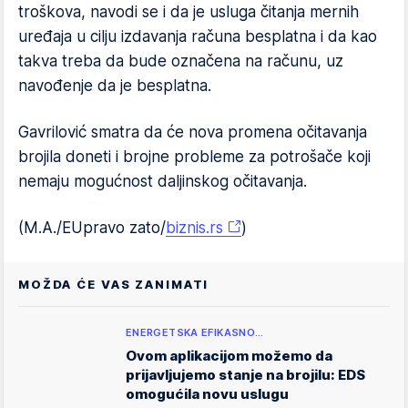
troškova, navodi se i da je usluga čitanja mernih
uređaja u cilju izdavanja računa besplatna i da kao
takva treba da bude označena na računu, uz
navođenje da je besplatna.
Gavrilović smatra da će nova promena očitavanja
brojila doneti i brojne probleme za potrošače koji
nemaju mogućnost daljinskog očitavanja.
(M.A./EUpravo zato/
biznis.rs
)
MOŽDA ĆE VAS ZANIMATI
ENERGETSKA EFIKASNO…
Ovom aplikacijom možemo da
prijavljujemo stanje na brojilu: EDS
omogućila novu uslugu