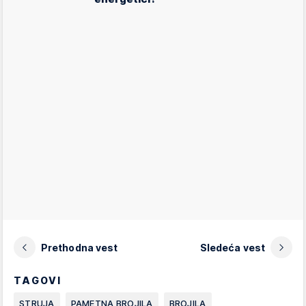
Prethodna vest
Sledeća vest
TAGOVI
STRUJA
PAMETNA BROJILA
BROJILA