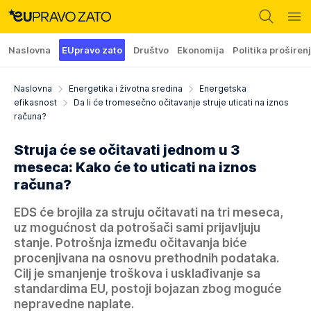
Naslovna
EUpravo zato
Društvo
Ekonomija
Politika proširen
Naslovna
Energetika i životna sredina
Energetska
efikasnost
Da li će tromesečno očitavanje struje uticati na iznos
računa?
Struja će se očitavati jednom u 3
meseca: Kako će to uticati na iznos
računa?
EDS će brojila za struju očitavati na tri meseca,
uz mogućnost da potrošači sami prijavljuju
stanje. Potrošnja između očitavanja biće
procenjivana na osnovu prethodnih podataka.
Cilj je smanjenje troškova i usklađivanje sa
standardima EU, postoji bojazan zbog moguće
nepravedne naplate.