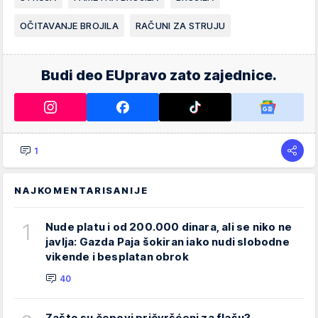
OČITAVANJE BROJILA
RAČUNI ZA STRUJU
Budi deo EUpravo zato zajednice.
1
NAJKOMENTARISANIJE
1
Nude platu i od 200.000 dinara, ali se niko ne
javlja: Gazda Paja šokiran iako nudi slobodne
vikende i besplatan obrok
40
Zašto su čepovi pričvršćeni za flašu?