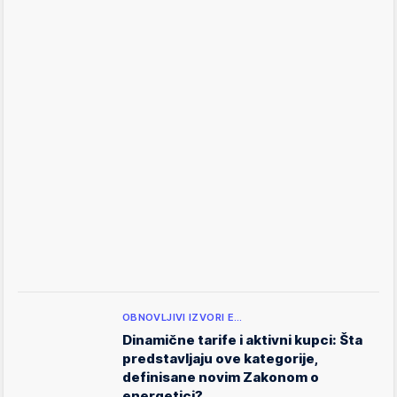
OBNOVLJIVI IZVORI E…
Dinamične tarife i aktivni kupci: Šta
predstavljaju ove kategorije,
definisane novim Zakonom o
energetici?