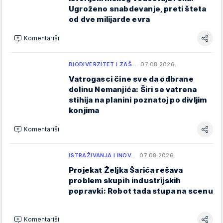
Ugroženo snabdevanje, preti šteta
od dve milijarde evra
Komentariši
BIODIVERZITET I ZAŠ…
07.08.2026.
Vatrogasci čine sve da odbrane
dolinu Nemanjića: Širi se vatrena
stihija na planini poznatoj po divljim
konjima
Komentariši
ISTRAŽIVANJA I INOV…
07.08.2026.
Projekat Željka Šarića rešava
problem skupih industrijskih
popravki: Robot tada stupa na scenu
Komentariši