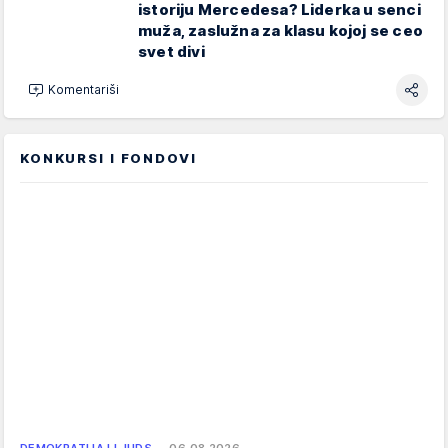
istoriju Mercedesa? Liderka u senci
muža, zaslužna za klasu kojoj se ceo
svet divi
Komentariši
KONKURSI I FONDOVI
DEMOKRATIJA I LJUDS…
06.08.2026.