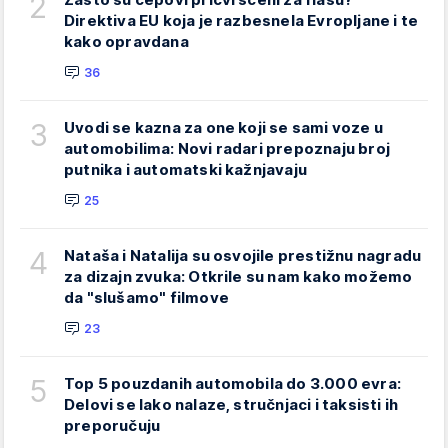
2
Direktiva EU koja je razbesnela Evropljane i te
kako opravdana
36
3
Uvodi se kazna za one koji se sami voze u
automobilima: Novi radari prepoznaju broj
putnika i automatski kažnjavaju
25
4
Nataša i Natalija su osvojile prestižnu nagradu
za dizajn zvuka: Otkrile su nam kako možemo
da "slušamo" filmove
23
5
Top 5 pouzdanih automobila do 3.000 evra:
Delovi se lako nalaze, stručnjaci i taksisti ih
preporučuju