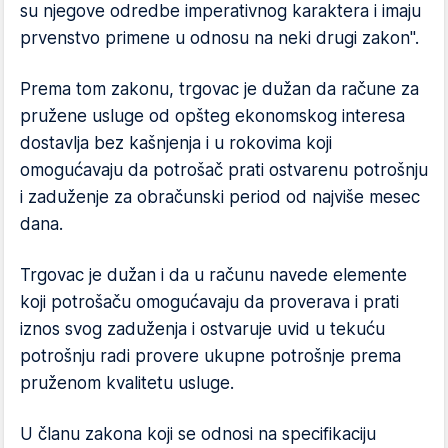
su njegove odredbe imperativnog karaktera i imaju
prvenstvo primene u odnosu na neki drugi zakon".
Prema tom zakonu, trgovac je dužan da račune za
pružene usluge od opšteg ekonomskog interesa
dostavlja bez kašnjenja i u rokovima koji
omogućavaju da potrošač prati ostvarenu potrošnju
i zaduženje za obračunski period od najviše mesec
dana.
Trgovac je dužan i da u računu navede elemente
koji potrošaču omogućavaju da proverava i prati
iznos svog zaduženja i ostvaruje uvid u tekuću
potrošnju radi provere ukupne potrošnje prema
pruženom kvalitetu usluge.
U članu zakona koji se odnosi na specifikaciju