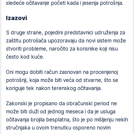
sledeće očitavanje početi kada i jesenja potrošnja.
Izazovi
S druge strane, pojedini predstavnici udruženja za
zaštitu potrošača upozoravaju da novi sistem može
stvoriti probleme, naročito za korisnike koji nisu
često kod kuće.
Oni mogu dobiti račun zasnovan na procenjenoj
potrošnji, koja može biti veća od stvarne, što se
koriguje tek nakon terenskog očitavanja.
Zakonski je propisano da obračunski period ne
može biti duži od jednog meseca i da je usluga
očitavanja brojila besplatna, što je po mišljenju nekih
stručnjaka u ovom trenutku osporeno novim