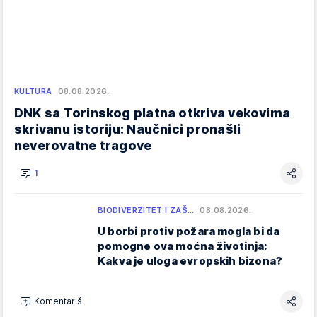
KULTURA
08.08.2026.
DNK sa Torinskog platna otkriva vekovima
skrivanu istoriju: Naučnici pronašli
neverovatne tragove
1
BIODIVERZITET I ZAŠ…
08.08.2026.
U borbi protiv požara mogla bi da
pomogne ova moćna životinja:
Kakva je uloga evropskih bizona?
Komentariši