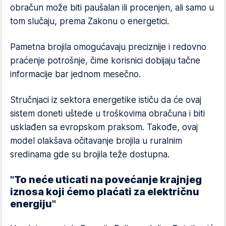
obračun može biti paušalan ili procenjen, ali samo u
tom slučaju, prema Zakonu o energetici.
Pametna brojila omogućavaju preciznije i redovno
praćenje potrošnje, čime korisnici dobijaju tačne
informacije bar jednom mesečno.
Stručnjaci iz sektora energetike ističu da će ovaj
sistem doneti uštede u troškovima obračuna i biti
usklađen sa evropskom praksom. Takođe, ovaj
model olakšava očitavanje brojila u ruralnim
sredinama gde su brojila teže dostupna.
"To neće uticati na povećanje krajnjeg
iznosa koji ćemo plaćati za električnu
energiju"