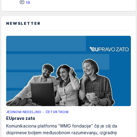
19
NEWSLETTER
JEDNOM NEDELJNO - ČETVRTKOM
EUpravo zato
Komunikaciona platforma “WMG fondacije” čiji je cilj da
doprinese boljem međusobnom razumevanju, izgradnji