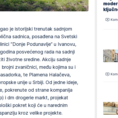
modern
ključ
Kome
gao je istorijski trenutak sadnjom
olična sadnica, posađena na Svetski
inici “Donje Podunavlje” u Ivanovu,
t godina posvećenog rada na sadnji
titi životne sredine. Akciju sadnje
 brojni zvaničnici, među kojima su i
sadorka, te Plamena Halačeva,
Kome
opske unije u Srbiji. Od jedne ideje,
ne, pokrenute od strane kompanija
 i dm drogerie markt, projekat
ološki pokret koji će u narednim
panziju kroz velike projekte.