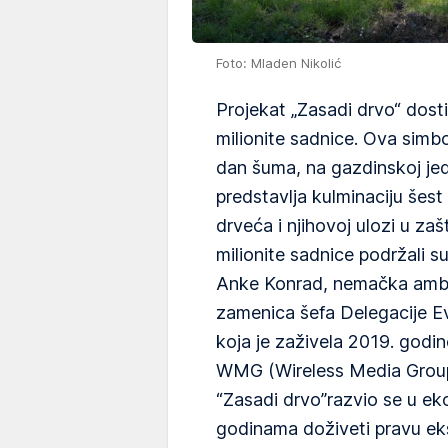
Foto: Mladen Nikolić
Projekat „Zasadi drvo“ dosti
milionite sadnice. Ova simb
dan šuma, na gazdinskoj jed
predstavlja kulminaciju šes
drveća i njihovoj ulozi u zaš
milionite sadnice podržali su
Anke Konrad, nemačka amba
zamenica šefa Delegacije Evr
koja je zaživela 2019. godi
WMG (Wireless Media Group)
“Zasadi drvo”razvio se u ek
godinama doživeti pravu eks