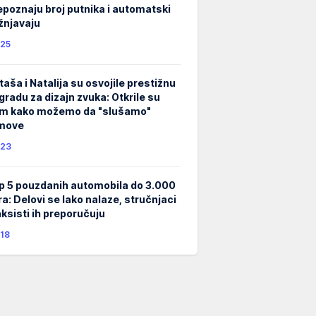
epoznaju broj putnika i automatski
žnjavaju
25
taša i Natalija su osvojile prestižnu
gradu za dizajn zvuka: Otkrile su
m kako možemo da "slušamo"
lmove
23
p 5 pouzdanih automobila do 3.000
ra: Delovi se lako nalaze, stručnjaci
taksisti ih preporučuju
18