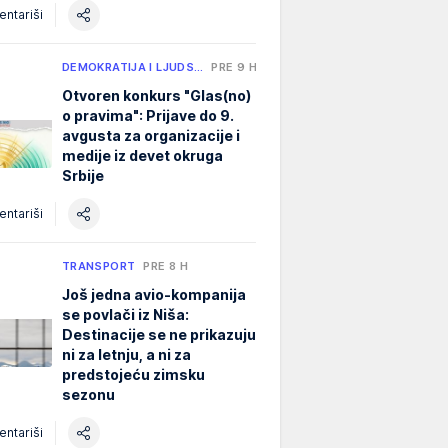
ntariši
DEMOKRATIJA I LJUDS…
PRE 9 H
Otvoren konkurs "Glas(no)
o pravima": Prijave do 9.
avgusta za organizacije i
medije iz devet okruga
Srbije
ntariši
TRANSPORT
PRE 8 H
Još jedna avio-kompanija
se povlači iz Niša:
Destinacije se ne prikazuju
ni za letnju, a ni za
predstojeću zimsku
sezonu
ntariši