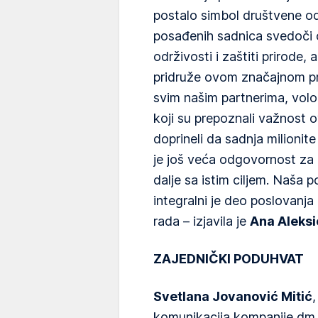
postalo simbol društvene od
posađenih sadnica svedoči o
održivosti i zaštiti prirode
pridruže ovom značajnom pr
svim našim partnerima, volo
koji su prepoznali važnost 
doprineli da sadnja milionit
je još veća odgovornost za
dalje sa istim ciljem. Naša 
integralni je deo poslovanj
rada – izjavila je
Ana Aleksi
ZAJEDNIČKI PODUHVAT
Svetlana Jovanović Mitić
komunikacija kompanije dm S