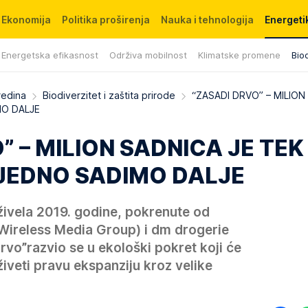
Ekonomija
Politika proširenja
Nauka i tehnologija
Energetik
Energetska efikasnost
Održiva mobilnost
Klimatske promene
Biod
redina
Biodiverzitet i zaštita prirode
“ZASADI DRVO” – MILION
MO DALJE
” – MILION SADNICA JE TEK
JEDNO SADIMO DALJE
aživela 2019. godine, pokrenute od
ireless Media Group) i dm drogerie
rvo”razvio se u ekološki pokret koji će
veti pravu ekspanziju kroz velike