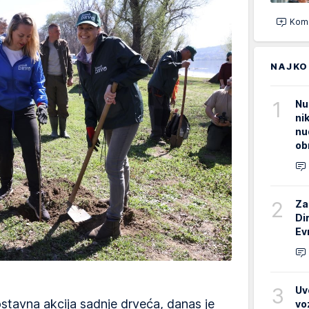
Kome
NAJKO
1
Nu
ni
nu
ob
2
Za
Di
Ev
3
Uv
stavna akcija sadnje drveća, danas je
vo