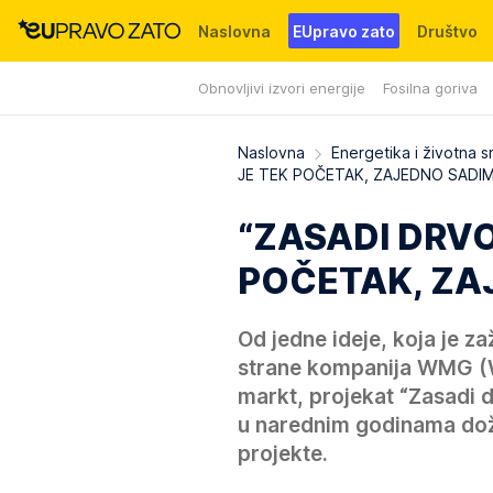
Naslovna
EUpravo zato
Društvo
Obnovljivi izvori energije
Fosilna goriva
Događaji
News
WMG fondacija
Naslovna
Energetika i životna s
JE TEK POČETAK, ZAJEDNO SADI
“ZASADI DRVO
POČETAK, ZA
Od jedne ideje, koja je z
strane kompanija WMG (W
markt, projekat “Zasadi d
u narednim godinama doži
projekte.