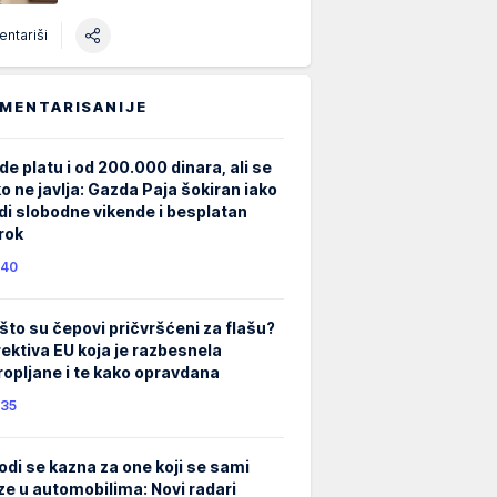
ntariši
MENTARISANIJE
de platu i od 200.000 dinara, ali se
ko ne javlja: Gazda Paja šokiran iako
di slobodne vikende i besplatan
rok
40
što su čepovi pričvršćeni za flašu?
rektiva EU koja je razbesnela
ropljane i te kako opravdana
35
odi se kazna za one koji se sami
ze u automobilima: Novi radari