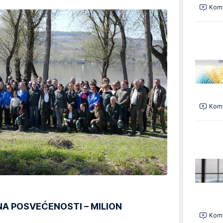
Kome
Kome
NA POSVEĆENOSTI – MILION
Kome