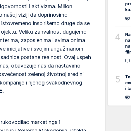
pr
govornosti i aktivizma. Milion
ka
 našoj viziji da doprinosimo
, a istovremeno inspirišemo druge da se
ojektu. Veliku zahvalnost dugujemo
4
Na
nterima, zaposlenima i svima onima
na
na
ove inicijative i svojim angažmanom
fi
e sadnice postane realnost. Ovaj uspeh
 nas, obavezuje nas da nastavimo
posvećenost zelenoj životnoj sredini
5
To
a kompanije i njenog svakodnevnog
ev
i 
ć.
, rukovodilac marketinga i
rbija i Severna Makedonija, istakla