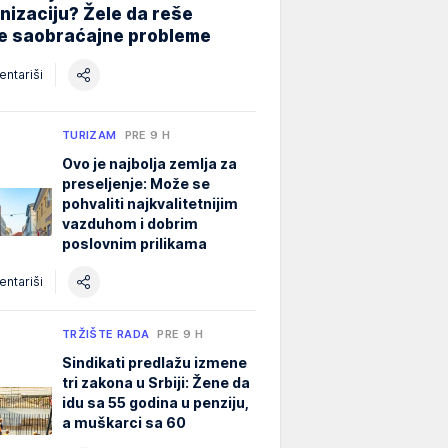
izaciju? Žele da reše
ne saobraćajne probleme
ntariši
TURIZAM
PRE 9 H
Ovo je najbolja zemlja za
preseljenje: Može se
pohvaliti najkvalitetnijim
vazduhom i dobrim
poslovnim prilikama
ntariši
TRŽIŠTE RADA
PRE 9 H
Sindikati predlažu izmene
tri zakona u Srbiji: Žene da
idu sa 55 godina u penziju,
a muškarci sa 60