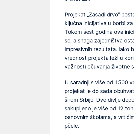
Projekat „Zasadi drvo“ post
ključna inicijativa u borbi z
Tokom šest godina ova inicija
se, a snaga zajedništva osta
impresivnih rezultata. Iako b
vrednost projekta leži u kon
važnosti očuvanja životne 
U saradnji s više od 1.500 vo
projekat je do sada obuhvat
širom Srbije. Dve divlje dep
sakupljeno je više od 12 to
osnovnim školama, a vrtićima
pčele.