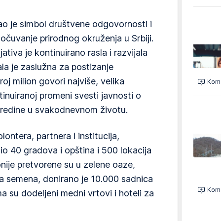
ao je simbol društvene odgovornosti i
a očuvanje prirodnog okruženja u Srbiji.
tiva je kontinuirano rasla i razvijala
la je zaslužna za postizanje
roj milion govori najviše, velika
Kome
tinuiranoj promeni svesti javnosti o
sredine u svakodnevnom životu.
lontera, partnera i institucija,
io 40 gradova i opština i 500 lokacija
onije pretvorene su u zelene oaze,
na semena, donirano je 10.000 sadnica
Kome
 su dodeljeni medni vrtovi i hoteli za