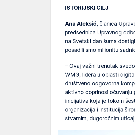
ISTORIJSKI CILJ
Ana Aleksić,
članica Upra
predsednica Upravnog odbor
na Svetski dan šuma dostigli 
posadili smo milionitu sadnic
– Ovaj važni trenutak svedo
WMG, lidera u oblasti digita
društveno odgovorna kompan
aktivno doprinosi očuvanju p
inicijativa koja je tokom še
organizacija i institucija šir
stvarnim, dugoročnim uticaj