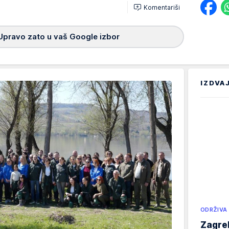
Komentariši
Upravo zato u vaš Google izbor
IZDVA
ODRŽIVA
Zagreb