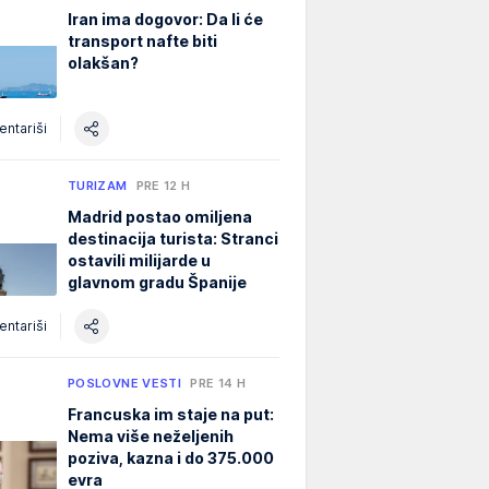
Iran ima dogovor: Da li će
transport nafte biti
olakšan?
ntariši
TURIZAM
PRE 12 H
Madrid postao omiljena
destinacija turista: Stranci
ostavili milijarde u
glavnom gradu Španije
ntariši
POSLOVNE VESTI
PRE 14 H
Francuska im staje na put:
Nema više neželjenih
poziva, kazna i do 375.000
evra