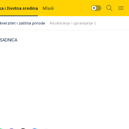
a i životna sredina
Mladi
iverzitet i zaštita prirode
Recikliranje i upravljanje otpadom
 SADNICA