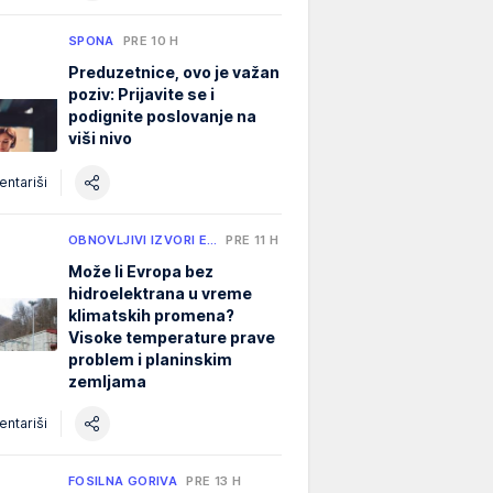
SPONA
PRE 10 H
Preduzetnice, ovo je važan
poziv: Prijavite se i
podignite poslovanje na
viši nivo
ntariši
OBNOVLJIVI IZVORI E…
PRE 11 H
Može li Evropa bez
hidroelektrana u vreme
klimatskih promena?
Visoke temperature prave
problem i planinskim
zemljama
ntariši
FOSILNA GORIVA
PRE 13 H