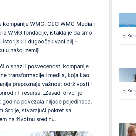
ve kompanije WMG, CEO WMG Media i
a WMG fondacije, istakla je da smo
Kome
istorijski i dugoočekivani cilj –
u u našoj zemlji.
či o snazi i posvećenosti kompanije
lne transformacije i medija, koja kao
ija prepoznaje važnost održivosti i
Kome
rirodnih resursa. „Zasadi drvo“ je
st godina povezala hiljade pojedinaca,
om Srbije, stvarajući pokret sa
em na životnu sredinu.