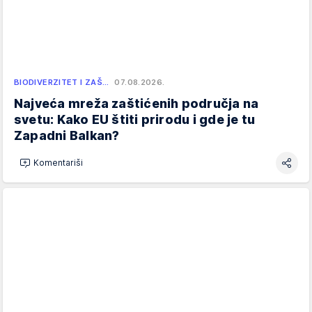
BIODIVERZITET I ZAŠ…
07.08.2026.
Najveća mreža zaštićenih područja na
svetu: Kako EU štiti prirodu i gde je tu
Zapadni Balkan?
Komentariši