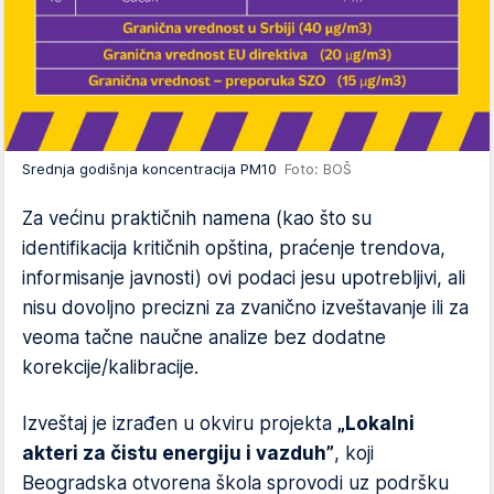
Srednja godišnja koncentracija PM10
Foto: BOŠ
Za većinu praktičnih namena (kao što su
identifikacija kritičnih opština, praćenje trendova,
informisanje javnosti) ovi podaci jesu upotrebljivi, ali
nisu dovoljno precizni za zvanično izveštavanje ili za
veoma tačne naučne analize bez dodatne
korekcije/kalibracije.
Izveštaj je izrađen u okviru projekta
„Lokalni
akteri za čistu energiju i vazduh”
, koji
Beogradska otvorena škola sprovodi uz podršku