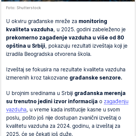
Foto: Shutterstock
U okviru građanske mreže za
monitoring
kvaliteta vazduha
, u 2025. godini zabeleženo je
prekomerno zagađenje vazduha u više od 80
opština u Srbiji
, pokazuju rezultati izveštaja koji je
izradila Beogradska otvorena škola.
Izveštaj se fokusira na rezultate kvaliteta vazduha
izmerenih kroz takozvane
građanske senzore.
U brojnim sredinama u Srbiji
građanska merenja
su trenutno jedini izvor informacija
o
zagađenju
vazduha
, u vreme kada institucije kasne u svom
poslu, pošto još nije dostupan zvanični izveštaj o
kvalitetu vazduha za 2024. godinu, a izveštaj za
2025. će se čekati još duže.