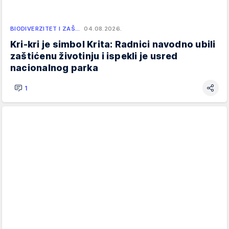
BIODIVERZITET I ZAŠ…
04.08.2026.
Kri-kri je simbol Krita: Radnici navodno ubili
zaštićenu životinju i ispekli je usred
nacionalnog parka
1