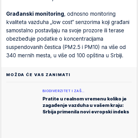
Građanski monitoring
, odnosno monitoring
kvaliteta vazduha „low cost“ senzorima koji građani
samostalno postavljaju na svoje prozore ili terase
obezbeđuje podatke o koncentracijama
suspendovanih čestica (PM2.5 i PM10) na više od
340 mernih mesta, u više od 100 opština u Srbiji.
MOŽDA ĆE VAS ZANIMATI
BIODIVERZITET I ZAŠ…
Pratite u realnom vremenu koliko je
zagađenje vazduha u vašem kraju:
Srbija primenila novi evropski indeks