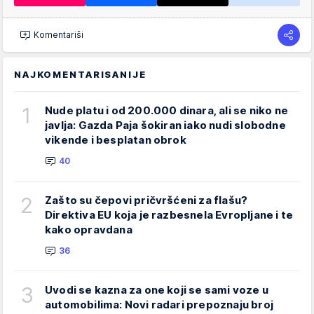
Komentariši
NAJKOMENTARISANIJE
1
Nude platu i od 200.000 dinara, ali se niko ne
javlja: Gazda Paja šokiran iako nudi slobodne
vikende i besplatan obrok
40
2
Zašto su čepovi pričvršćeni za flašu?
Direktiva EU koja je razbesnela Evropljane i te
kako opravdana
36
3
Uvodi se kazna za one koji se sami voze u
automobilima: Novi radari prepoznaju broj