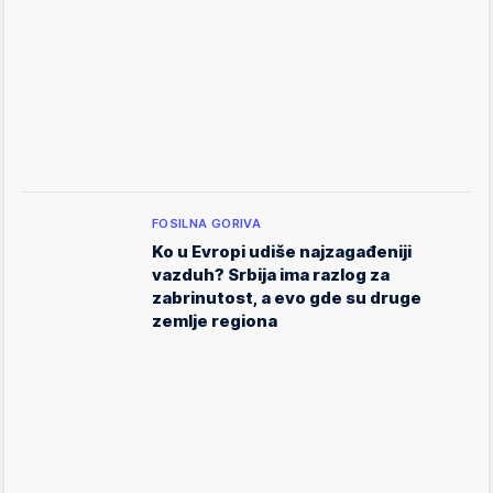
FOSILNA GORIVA
Ko u Evropi udiše najzagađeniji
vazduh? Srbija ima razlog za
zabrinutost, a evo gde su druge
zemlje regiona