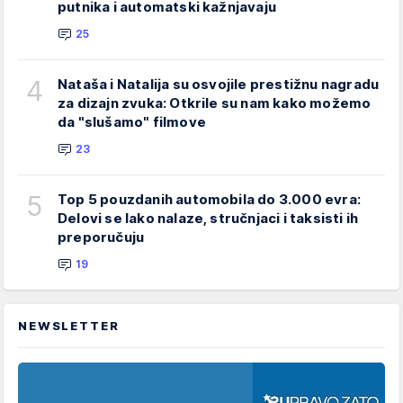
putnika i automatski kažnjavaju
25
4
Nataša i Natalija su osvojile prestižnu nagradu
za dizajn zvuka: Otkrile su nam kako možemo
da "slušamo" filmove
23
5
Top 5 pouzdanih automobila do 3.000 evra:
Delovi se lako nalaze, stručnjaci i taksisti ih
preporučuju
19
NEWSLETTER