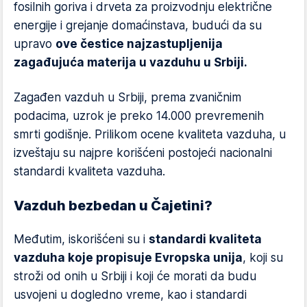
fosilnih goriva i drveta za proizvodnju električne
energije i grejanje domaćinstava, budući da su
upravo
ove čestice najzastupljenija
zagađujuća materija u vazduhu u Srbiji.
Zagađen vazduh u Srbiji, prema zvaničnim
podacima, uzrok je preko 14.000 prevremenih
smrti godišnje. Prilikom ocene kvaliteta vazduha, u
izveštaju su najpre korišćeni postojeći nacionalni
standardi kvaliteta vazduha.
Vazduh bezbedan u Čajetini?
Međutim, iskorišćeni su i
standardi kvaliteta
vazduha koje propisuje Evropska unija
, koji su
stroži od onih u Srbiji i koji će morati da budu
usvojeni u dogledno vreme, kao i standardi