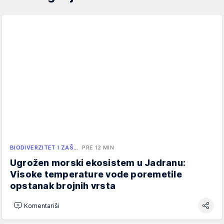
BIODIVERZITET I ZAŠ…
PRE 12 MIN
Ugrožen morski ekosistem u Jadranu:
Visoke temperature vode poremetile
opstanak brojnih vrsta
Komentariši