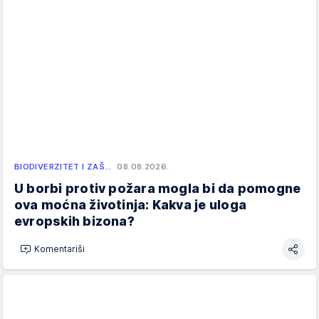
BIODIVERZITET I ZAŠ…
08.08.2026.
U borbi protiv požara mogla bi da pomogne
ova moćna životinja: Kakva je uloga
evropskih bizona?
Komentariši