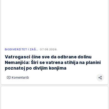
BIODIVERZITET I ZAŠ…
07.08.2026.
Vatrogasci čine sve da odbrane dolinu
Nemanjića: Širi se vatrena stihija na planini
poznatoj po divljim konjima
Komentariši