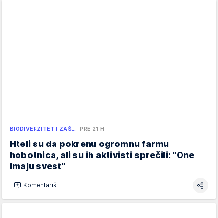
BIODIVERZITET I ZAŠ…
PRE 21 H
Hteli su da pokrenu ogromnu farmu
hobotnica, ali su ih aktivisti sprečili: "One
imaju svest"
Komentariši