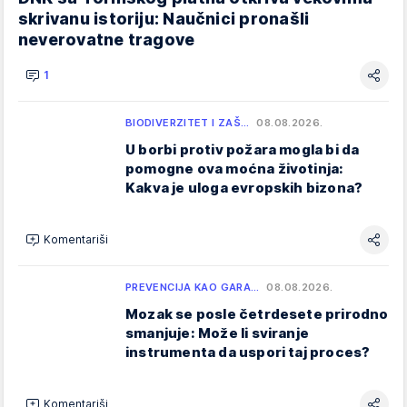
skrivanu istoriju: Naučnici pronašli
neverovatne tragove
1
BIODIVERZITET I ZAŠ…
08.08.2026.
U borbi protiv požara mogla bi da
pomogne ova moćna životinja:
Kakva je uloga evropskih bizona?
Komentariši
PREVENCIJA KAO GARA…
08.08.2026.
Mozak se posle četrdesete prirodno
smanjuje: Može li sviranje
instrumenta da uspori taj proces?
Komentariši