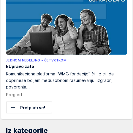
JEDNOM NEDELJNO - ČETVRTKOM
EUpravo zato
Komunikaciona platforma “WMG fondacije” čiji je cilj da
doprinese boljem međusobnom razumevanju, izgradnji
poverenja...
Pregled
Pretplati se!
Iz kategorije