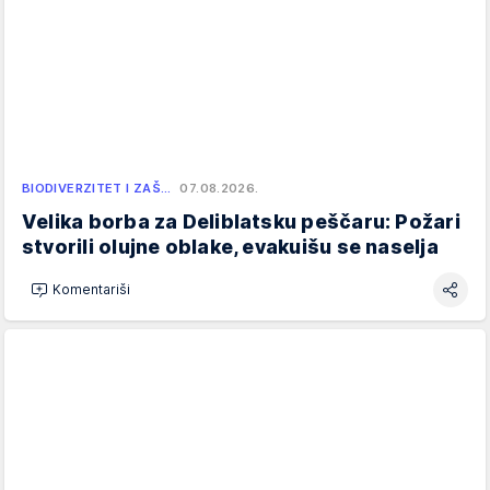
BIODIVERZITET I ZAŠ…
07.08.2026.
Velika borba za Deliblatsku peščaru: Požari
stvorili olujne oblake, evakuišu se naselja
Komentariši