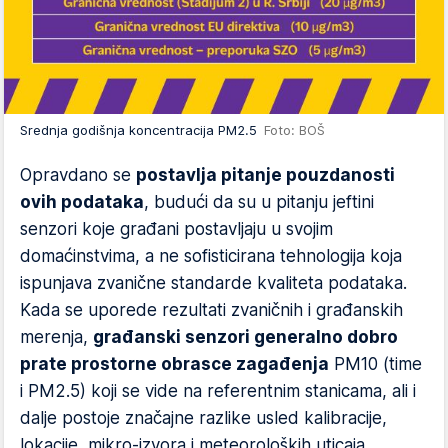
Srednja godišnja koncentracija PM2.5
Foto: BOŠ
Opravdano se
postavlja pitanje pouzdanosti
ovih podataka
, budući da su u pitanju jeftini
senzori koje građani postavljaju u svojim
domaćinstvima, a ne sofisticirana tehnologija koja
ispunjava zvanične standarde kvaliteta podataka.
Kada se uporede rezultati zvaničnih i građanskih
merenja,
građanski senzori generalno dobro
prate prostorne obrasce zagađenja
PM10 (time
i PM2.5) koji se vide na referentnim stanicama, ali i
dalje postoje značajne razlike usled kalibracije,
lokacije, mikro-izvora i meteoroloških uticaja.