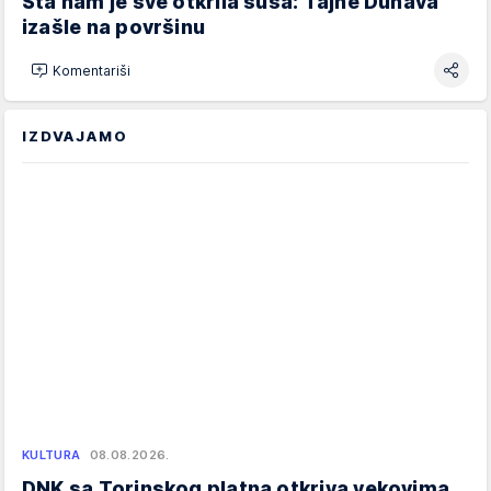
Šta nam je sve otkrila suša: Tajne Dunava
izašle na površinu
Komentariši
IZDVAJAMO
KULTURA
08.08.2026.
DNK sa Torinskog platna otkriva vekovima