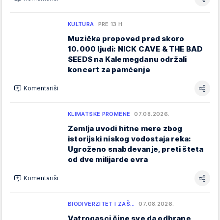
KULTURA
PRE 13 H
Muzička propoved pred skoro
10.000 ljudi: NICK CAVE & THE BAD
SEEDS na Kalemegdanu održali
koncert za pamćenje
Komentariši
KLIMATSKE PROMENE
07.08.2026.
Zemlja uvodi hitne mere zbog
istorijski niskog vodostaja reka:
Ugroženo snabdevanje, preti šteta
od dve milijarde evra
Komentariši
BIODIVERZITET I ZAŠ…
07.08.2026.
Vatrogasci čine sve da odbrane