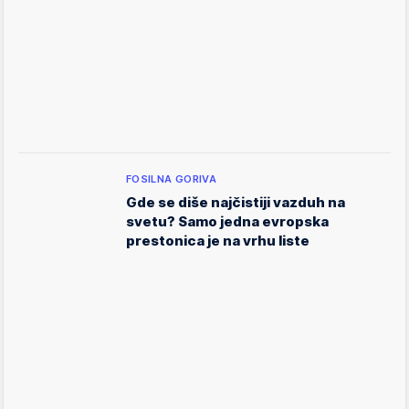
FOSILNA GORIVA
Gde se diše najčistiji vazduh na
svetu? Samo jedna evropska
prestonica je na vrhu liste