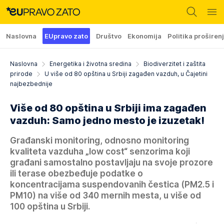
Naslovna
EUpravo zato
Društvo
Ekonomija
Politika proširen
Naslovna
Energetika i životna sredina
Biodiverzitet i zaštita
prirode
U više od 80 opština u Srbiji zagađen vazduh, u Čajetini
najbezbednije
Više od 80 opština u Srbiji ima zagađen
vazduh: Samo jedno mesto je izuzetak!
Građanski monitoring, odnosno monitoring
kvaliteta vazduha „low cost“ senzorima koji
građani samostalno postavljaju na svoje prozore
ili terase obezbeđuje podatke o
koncentracijama suspendovanih čestica (PM2.5 i
PM10) na više od 340 mernih mesta, u više od
100 opština u Srbiji.