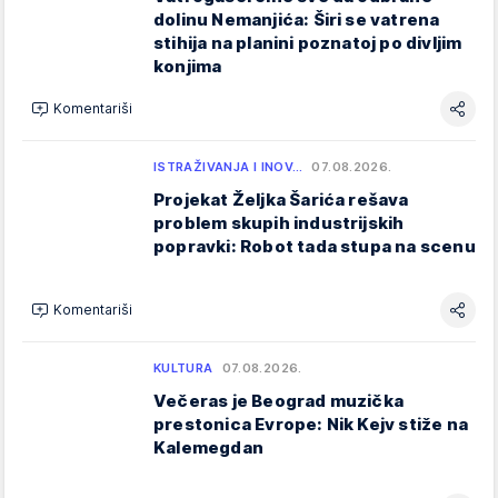
dolinu Nemanjića: Širi se vatrena
stihija na planini poznatoj po divljim
konjima
Komentariši
ISTRAŽIVANJA I INOV…
07.08.2026.
Projekat Željka Šarića rešava
problem skupih industrijskih
popravki: Robot tada stupa na scenu
Komentariši
KULTURA
07.08.2026.
Večeras je Beograd muzička
prestonica Evrope: Nik Kejv stiže na
Kalemegdan