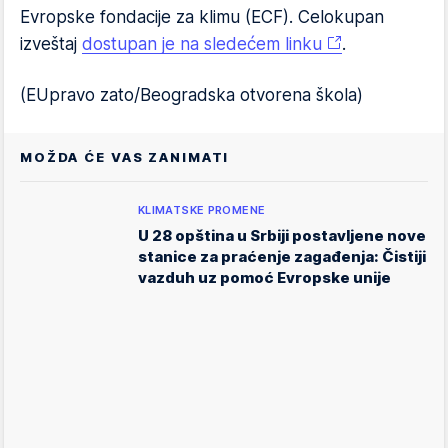
Evropske fondacije za klimu (ECF). Celokupan
izveštaj
dostupan je na sledećem linku
.
(EUpravo zato/Beogradska otvorena škola)
MOŽDA ĆE VAS ZANIMATI
KLIMATSKE PROMENE
U 28 opština u Srbiji postavljene nove
stanice za praćenje zagađenja: Čistiji
vazduh uz pomoć Evropske unije