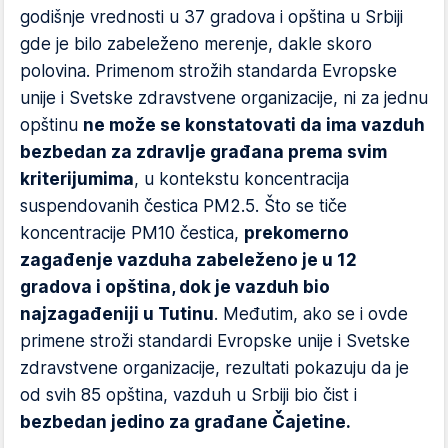
godišnje vrednosti u 37 gradova i opština u Srbiji
gde je bilo zabeleženo merenje, dakle skoro
polovina. Primenom strožih standarda Evropske
unije i Svetske zdravstvene organizacije, ni za jednu
opštinu
ne može se konstatovati da ima vazduh
bezbedan za zdravlje građana prema svim
kriterijumima
, u kontekstu koncentracija
suspendovanih čestica PM2.5. Što se tiče
koncentracije PM10 čestica,
prekomerno
zagađenje vazduha zabeleženo je u 12
gradova i opština, dok je vazduh bio
najzagađeniji u Tutinu
. Međutim, ako se i ovde
primene stroži standardi Evropske unije i Svetske
zdravstvene organizacije, rezultati pokazuju da je
od svih 85 opština, vazduh u Srbiji bio čist i
bezbedan jedino za građane Čajetine.