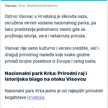
Visovac
Foto: Shutterstock/xbrchx
Ostrvo Visovac u Hrvatskoj je slikovita oaza,
okružena mirnim vodama nacionalnog parka, pa
tako predstavlja jedinstveno mesto gde se
prožimaju istorija, vera i netaknuta priroda.
Visovac nije samo kulturno i versko središte, već i
dragulj prirodnog nasleđa koje svake godine
privlači brojne posetioce iz Evrope i celog sveta.
Nacionalni park Krka: Prirodni raj i
istorijsko blago na otoku Visovcu
Nacionalni park Krka jedno je od najlepših prirodnih
bogatstava
Hrvatske
.