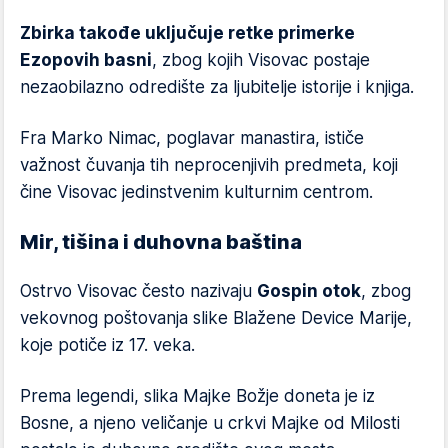
Zbirka takođe uključuje retke primerke
Ezopovih basni
, zbog kojih Visovac postaje
nezaobilazno odredište za ljubitelje istorije i knjiga.
Fra Marko Nimac, poglavar manastira, ističe
važnost čuvanja tih neprocenjivih predmeta, koji
čine Visovac jedinstvenim kulturnim centrom.
Mir, tišina i duhovna baština
Ostrvo Visovac često nazivaju
Gospin otok
, zbog
vekovnog poštovanja slike Blažene Device Marije,
koje potiče iz 17. veka.
Prema legendi, slika Majke Božje doneta je iz
Bosne, a njeno veličanje u crkvi Majke od Milosti