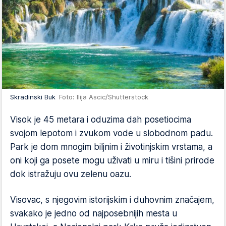
Skradinski Buk
Foto: Ilija Ascic/Shutterstock
Visok je 45 metara i oduzima dah posetiocima
svojom lepotom i zvukom vode u slobodnom padu.
Park je dom mnogim biljnim i životinjskim vrstama, a
oni koji ga posete mogu uživati u miru i tišini prirode
dok istražuju ovu zelenu oazu.
Visovac, s njegovim istorijskim i duhovnim značajem,
svakako je jedno od najposebnijih mesta u