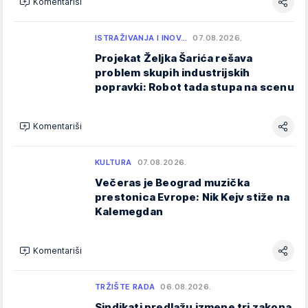
Komentariši
ISTRAŽIVANJA I INOV…
07.08.2026.
Projekat Željka Šarića rešava
problem skupih industrijskih
popravki: Robot tada stupa na scenu
Komentariši
KULTURA
07.08.2026.
Večeras je Beograd muzička
prestonica Evrope: Nik Kejv stiže na
Kalemegdan
Komentariši
TRŽIŠTE RADA
06.08.2026.
Sindikati predlažu izmene tri zakona