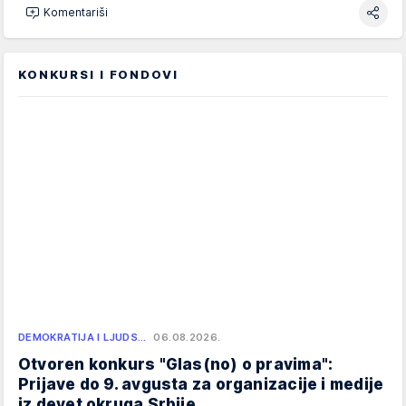
Komentariši
KONKURSI I FONDOVI
DEMOKRATIJA I LJUDS…
06.08.2026.
Otvoren konkurs "Glas(no) o pravima":
Prijave do 9. avgusta za organizacije i medije
iz devet okruga Srbije