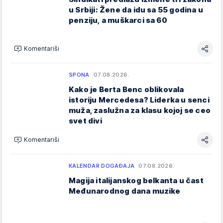
u Srbiji: Žene da idu sa 55 godina u
penziju, a muškarci sa 60
Komentariši
SPONA
07.08.2026.
Kako je Berta Benc oblikovala
istoriju Mercedesa? Liderka u senci
muža, zaslužna za klasu kojoj se ceo
svet divi
Komentariši
KALENDAR DOGAĐAJA
07.08.2026.
Magija italijanskog belkanta u čast
Međunarodnog dana muzike