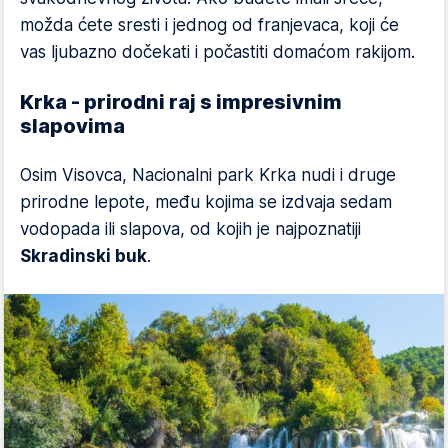
možda ćete sresti i jednog od franjevaca, koji će
vas ljubazno dočekati i počastiti domaćom rakijom.
Krka - prirodni raj s impresivnim
slapovima
Osim Visovca, Nacionalni park Krka nudi i druge
prirodne lepote, među kojima se izdvaja sedam
vodopada ili slapova, od kojih je najpoznatiji
Skradinski buk
.