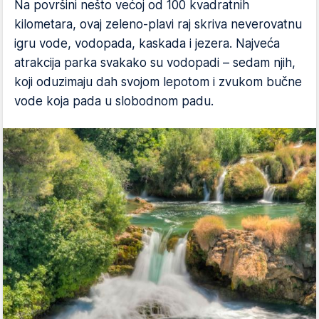
Na površini nešto većoj od 100 kvadratnih
kilometara, ovaj zeleno-plavi raj skriva neverovatnu
igru vode, vodopada, kaskada i jezera. Najveća
atrakcija parka svakako su vodopadi – sedam njih,
koji oduzimaju dah svojom lepotom i zvukom bučne
vode koja pada u slobodnom padu.