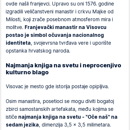
ovde našli franjevci. Upravo su oni 1576. godine
izgradili veličanstveni manastir i crkvu Majke od
Milosti, koji zrače posebnom atmosferom mira i
molitve.
Franjevački manastir na Visovcu
postao je simbol očuvanja nacionalnog
identiteta
, svojevrsna tvrđava vere i uporište
opstanka hrvatskog naroda.
Najmanja knjiga na svetu i neprocenjivo
kulturno blago
Visovac je mesto gde istorija postaje opipljiva.
Osim manastira, posetioci se mogu diviti bogatoj
zbirci samostanskih artefakata, među kojima se
ističe
najmanja knjiga na svetu - "Oče naš" na
sedam jezika
, dimenzija 3,5 x 3,5 milimetara.