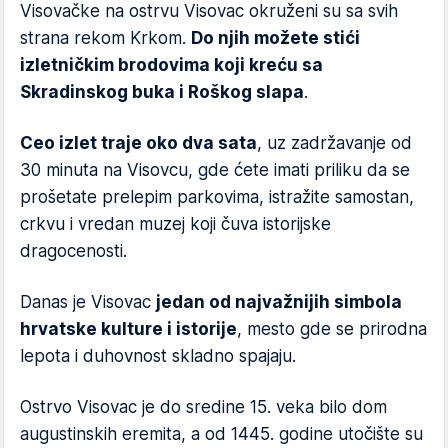
Visovačke na ostrvu Visovac okruženi su sa svih
strana rekom Krkom.
Do njih možete stići
izletničkim brodovima koji kreću sa
Skradinskog buka i Roškog slapa
.
Ceo izlet traje oko dva sata
, uz zadržavanje od
30 minuta na Visovcu, gde ćete imati priliku da se
prošetate prelepim parkovima, istražite samostan,
crkvu i vredan muzej koji čuva istorijske
dragocenosti.
Danas je Visovac
jedan od najvažnijih simbola
hrvatske kulture i istorije
, mesto gde se prirodna
lepota i duhovnost skladno spajaju.
Ostrvo Visovac je do sredine 15. veka bilo dom
augustinskih eremita, a od 1445. godine utočište su