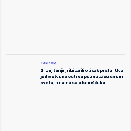
TURIZAM
Srce, tanjir, ribica ili otisak prsta: Ova
jedinstvena ostrva poznata su širom
sveta, a nama su u komšiluku