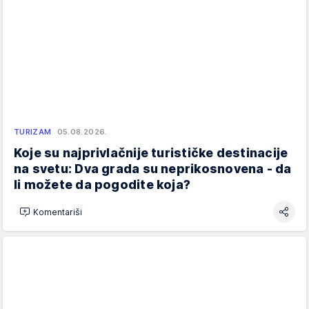
TURIZAM
05.08.2026.
Koje su najprivlačnije turističke destinacije
na svetu: Dva grada su neprikosnovena - da
li možete da pogodite koja?
Komentariši