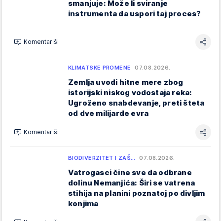
smanjuje: Može li sviranje
instrumenta da uspori taj proces?
Komentariši
KLIMATSKE PROMENE
07.08.2026.
Zemlja uvodi hitne mere zbog
istorijski niskog vodostaja reka:
Ugroženo snabdevanje, preti šteta
od dve milijarde evra
Komentariši
BIODIVERZITET I ZAŠ…
07.08.2026.
Vatrogasci čine sve da odbrane
dolinu Nemanjića: Širi se vatrena
stihija na planini poznatoj po divljim
konjima