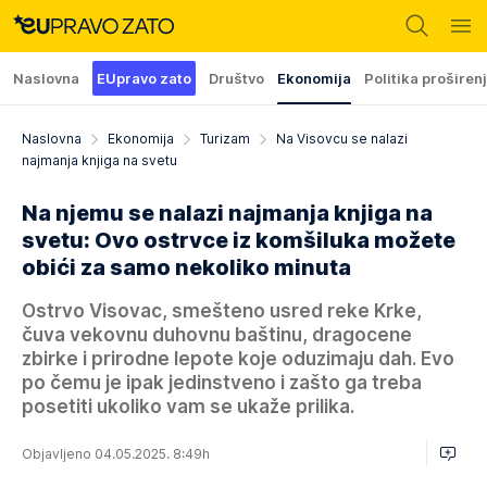
Naslovna
EUpravo zato
Društvo
Ekonomija
Politika proširen
Naslovna
Ekonomija
Turizam
Na Visovcu se nalazi
najmanja knjiga na svetu
Na njemu se nalazi najmanja knjiga na
svetu: Ovo ostrvce iz komšiluka možete
obići za samo nekoliko minuta
Ostrvo Visovac, smešteno usred reke Krke,
čuva vekovnu duhovnu baštinu, dragocene
zbirke i prirodne lepote koje oduzimaju dah. Evo
po čemu je ipak jedinstveno i zašto ga treba
posetiti ukoliko vam se ukaže prilika.
Objavljeno 04.05.2025. 8:49h