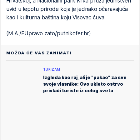
Hrvatskoj, a Nacionalni park Krka pruža jedinstven
uvid u lepotu prirode koja je jednako očaravajuća
kao i kulturna baština koju Visovac čuva.
(M.A./EUpravo zato/putnikofer.hr)
MOŽDA ĆE VAS ZANIMATI
TURIZAM
Izgleda kao raj, ali je "pakao" za sve
svoje vlasnike: Ovo ukleto ostrvo
privlači turiste iz celog sveta