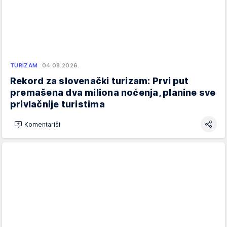
TURIZAM
04.08.2026.
Rekord za slovenački turizam: Prvi put
premašena dva miliona noćenja, planine sve
privlačnije turistima
Komentariši