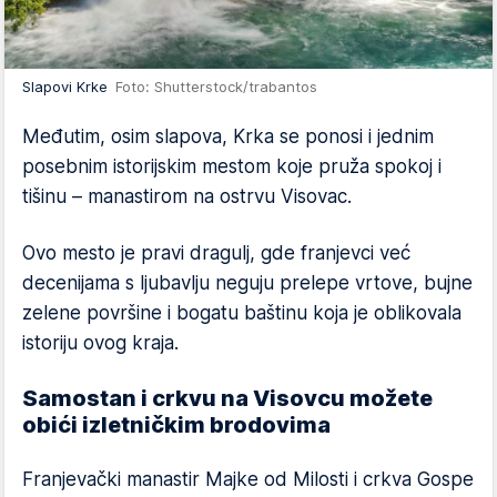
Slapovi Krke
Foto: Shutterstock/trabantos
Međutim, osim slapova, Krka se ponosi i jednim
posebnim istorijskim mestom koje pruža spokoj i
tišinu – manastirom na ostrvu Visovac.
Ovo mesto je pravi dragulj, gde franjevci već
decenijama s ljubavlju neguju prelepe vrtove, bujne
zelene površine i bogatu baštinu koja je oblikovala
istoriju ovog kraja.
Samostan i crkvu na Visovcu možete
obići izletničkim brodovima
Franjevački manastir Majke od Milosti i crkva Gospe