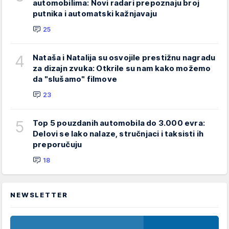
automobilima: Novi radari prepoznaju broj
putnika i automatski kažnjavaju
25
4
Nataša i Natalija su osvojile prestižnu nagradu
za dizajn zvuka: Otkrile su nam kako možemo
da "slušamo" filmove
23
5
Top 5 pouzdanih automobila do 3.000 evra:
Delovi se lako nalaze, stručnjaci i taksisti ih
preporučuju
18
NEWSLETTER