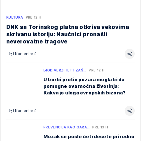
KULTURA
PRE 12 H
DNK sa Torinskog platna otkriva vekovima
skrivanu istoriju: Naučnici pronašli
neverovatne tragove
Komentariši
BIODIVERZITET I ZAŠ…
PRE 12 H
U borbi protiv požara mogla bi da
pomogne ova moćna životinja:
Kakva je uloga evropskih bizona?
Komentariši
PREVENCIJA KAO GARA…
PRE 13 H
Mozak se posle četrdesete prirodno