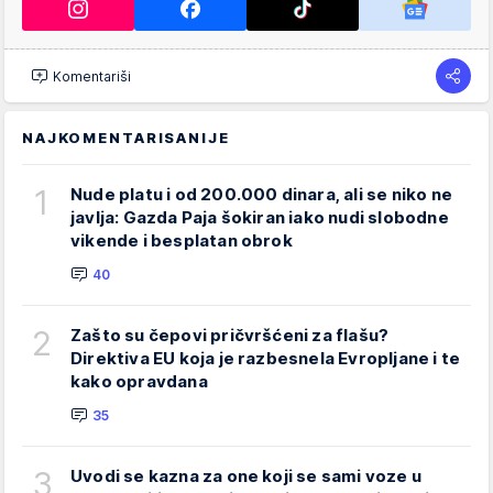
Komentariši
NAJKOMENTARISANIJE
1
Nude platu i od 200.000 dinara, ali se niko ne
javlja: Gazda Paja šokiran iako nudi slobodne
vikende i besplatan obrok
40
2
Zašto su čepovi pričvršćeni za flašu?
Direktiva EU koja je razbesnela Evropljane i te
kako opravdana
35
3
Uvodi se kazna za one koji se sami voze u