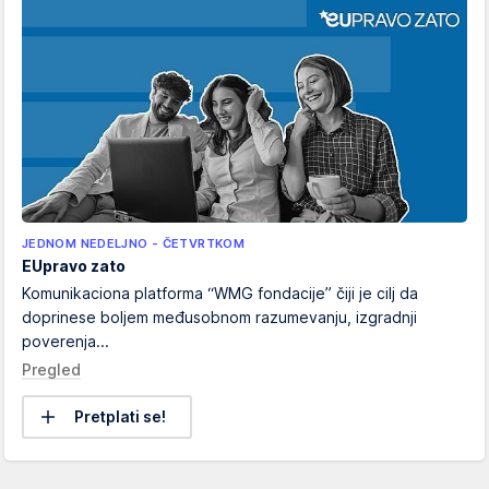
JEDNOM NEDELJNO - ČETVRTKOM
EUpravo zato
Komunikaciona platforma “WMG fondacije” čiji je cilj da
doprinese boljem međusobnom razumevanju, izgradnji
poverenja...
Pregled
Pretplati se!