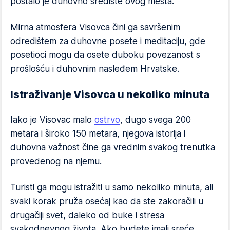
postalo je duhovno središte ovog mesta.
Mirna atmosfera Visovca čini ga savršenim
odredištem za duhovne posete i meditaciju, gde
posetioci mogu da osete duboku povezanost s
prošlošću i duhovnim nasleđem Hrvatske.
Istraživanje Visovca u nekoliko minuta
Iako je Visovac malo
ostrvo
, dugo svega 200
metara i široko 150 metara, njegova istorija i
duhovna važnost čine ga vrednim svakog trenutka
provedenog na njemu.
Turisti ga mogu istražiti u samo nekoliko minuta, ali
svaki korak pruža osećaj kao da ste zakoračili u
drugačiji svet, daleko od buke i stresa
svakodnevnog života. Ako budete imali sreće,