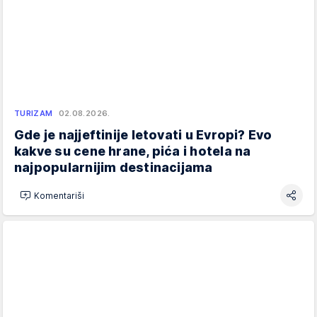
TURIZAM
02.08.2026.
Gde je najjeftinije letovati u Evropi? Evo
kakve su cene hrane, pića i hotela na
najpopularnijim destinacijama
Komentariši