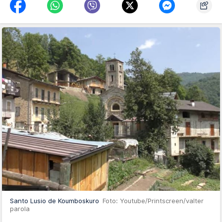
Santo Lusio de Koumboskuro
Foto: Youtube/Printscreen/valter
parola