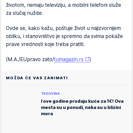
životom, nemaju televiziju, a mobilni telefoni služe
za slučaj nužde.
Ovde se, kako kažu, poštuje život u najizvornijem
obliku, i stanovništvo je spremno da svima pokaže
prave vrednosti koje treba pratiti.
(M.A./EUpravo zato/
tumagazin.rs
)
MOŽDA ĆE VAS ZANIMATI
TRGOVINA
I ove godine prodaju kuće za 1€! Ova
mesta su u ponudi, neka su u blizini
mora