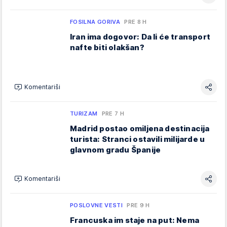
FOSILNA GORIVA
PRE 8 H
Iran ima dogovor: Da li će transport
nafte biti olakšan?
Komentariši
TURIZAM
PRE 7 H
Madrid postao omiljena destinacija
turista: Stranci ostavili milijarde u
glavnom gradu Španije
Komentariši
POSLOVNE VESTI
PRE 9 H
Francuska im staje na put: Nema