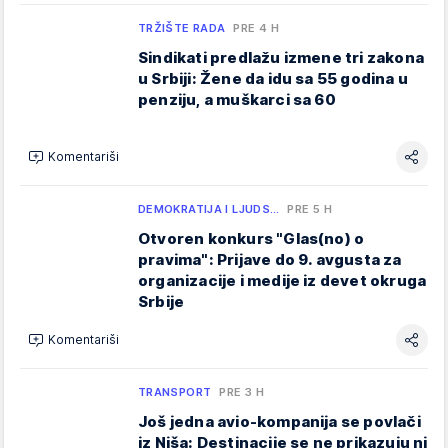
TRŽIŠTE RADA
PRE 4 H
Sindikati predlažu izmene tri zakona
u Srbiji: Žene da idu sa 55 godina u
penziju, a muškarci sa 60
Komentariši
DEMOKRATIJA I LJUDS…
PRE 5 H
Otvoren konkurs "Glas(no) o
pravima": Prijave do 9. avgusta za
organizacije i medije iz devet okruga
Srbije
Komentariši
TRANSPORT
PRE 3 H
Još jedna avio-kompanija se povlači
iz Niša: Destinacije se ne prikazuju ni