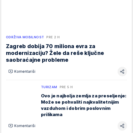
ODRŽIVA MOBILNOST
PRE 2 H
Zagreb dobija 70 miliona evra za
modernizaciju? Žele da reše ključne
saobraćajne probleme
Komentariši
TURIZAM
PRE 5 H
Ovo je najbolja zemlja za preseljenje:
Može se pohvaliti najkvalitetnijim
vazduhom i dobrim poslovnim
prilikama
Komentariši