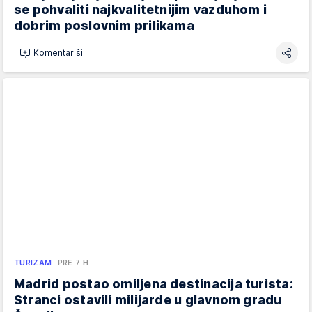
se pohvaliti najkvalitetnijim vazduhom i
dobrim poslovnim prilikama
Komentariši
TURIZAM
PRE 7 H
Madrid postao omiljena destinacija turista:
Stranci ostavili milijarde u glavnom gradu