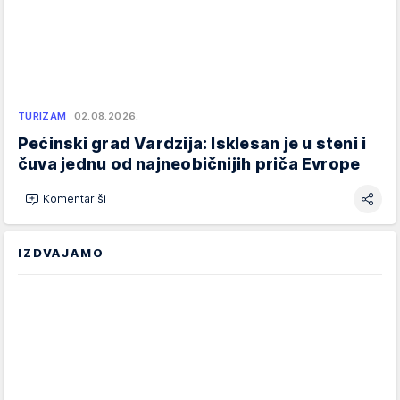
TURIZAM
02.08.2026.
Pećinski grad Vardzija: Isklesan je u steni i
čuva jednu od najneobičnijih priča Evrope
Komentariši
IZDVAJAMO