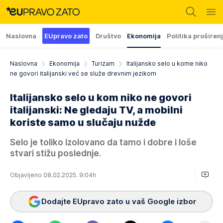
Naslovna
EUpravo zato
Društvo
Ekonomija
Politika proširen
Naslovna
Ekonomija
Turizam
Italijansko selo u kome niko
ne govori italijanski već se služe drevnim jezikom
Italijansko selo u kom niko ne govori
italijanski: Ne gledaju TV, a mobilni
koriste samo u slučaju nužde
Selo je toliko izolovano da tamo i dobre i loše
stvari stižu poslednje.
Objavljeno 08.02.2025. 9:04h
Dodajte EUpravo zato u vaš Google izbor