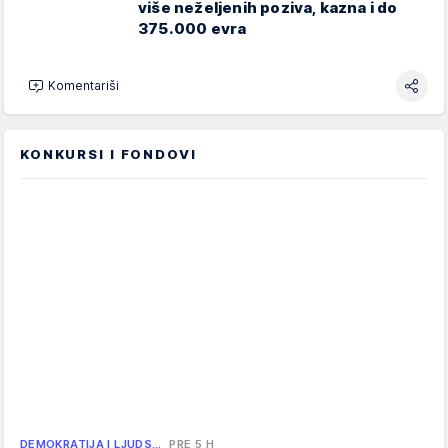
više neželjenih poziva, kazna i do
375.000 evra
Komentariši
KONKURSI I FONDOVI
DEMOKRATIJA I LJUDS…
PRE 5 H