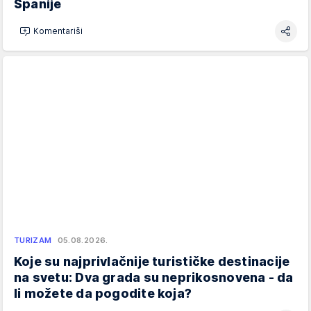
Španije
Komentariši
TURIZAM
05.08.2026.
Koje su najprivlačnije turističke destinacije
na svetu: Dva grada su neprikosnovena - da
li možete da pogodite koja?