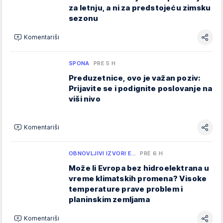
za letnju, a ni za predstojeću zimsku
sezonu
Komentariši
SPONA
PRE 5 H
Preduzetnice, ovo je važan poziv:
Prijavite se i podignite poslovanje na
viši nivo
Komentariši
OBNOVLJIVI IZVORI E…
PRE 6 H
Može li Evropa bez hidroelektrana u
vreme klimatskih promena? Visoke
temperature prave problem i
planinskim zemljama
Komentariši