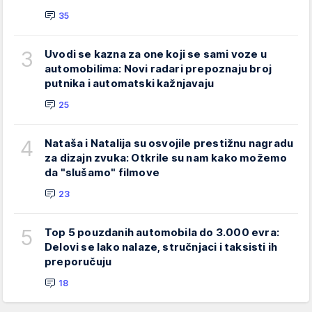
35
3
Uvodi se kazna za one koji se sami voze u
automobilima: Novi radari prepoznaju broj
putnika i automatski kažnjavaju
25
4
Nataša i Natalija su osvojile prestižnu nagradu
za dizajn zvuka: Otkrile su nam kako možemo
da "slušamo" filmove
23
5
Top 5 pouzdanih automobila do 3.000 evra:
Delovi se lako nalaze, stručnjaci i taksisti ih
preporučuju
18