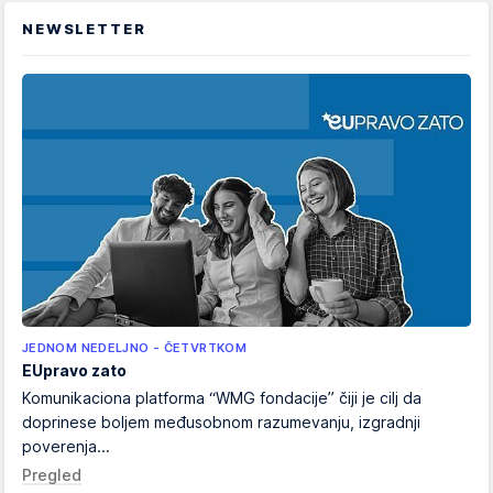
NEWSLETTER
JEDNOM NEDELJNO - ČETVRTKOM
EUpravo zato
Komunikaciona platforma “WMG fondacije” čiji je cilj da
doprinese boljem međusobnom razumevanju, izgradnji
poverenja...
Pregled