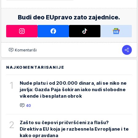
Budi deo EUpravo zato zajednice.
Komentariši
NAJKOMENTARISANIJE
1
Nude platu i od 200.000 dinara, ali se niko ne
javlja: Gazda Paja šokiran iako nudi slobodne
vikende i besplatan obrok
40
2
Zašto su čepovi pričvršćeni za flašu?
Direktiva EU koja je razbesnela Evropljane i te
kako opravdana