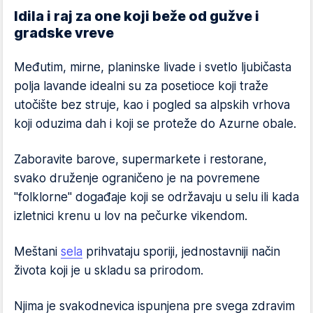
Idila i raj za one koji beže od gužve i
gradske vreve
Međutim, mirne, planinske livade i svetlo ljubičasta
polja lavande idealni su za posetioce koji traže
utočište bez struje, kao i pogled sa alpskih vrhova
koji oduzima dah i koji se proteže do Azurne obale.
Zaboravite barove, supermarkete i restorane,
svako druženje ograničeno je na povremene
"folklorne" događaje koji se održavaju u selu ili kada
izletnici krenu u lov na pečurke vikendom.
Meštani
sela
prihvataju sporiji, jednostavniji način
života koji je u skladu sa prirodom.
Njima je svakodnevica ispunjena pre svega zdravim