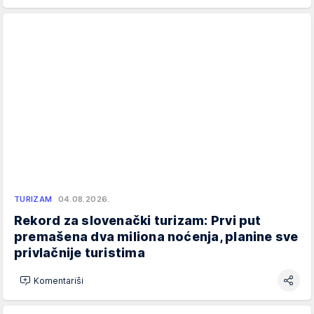
TURIZAM
04.08.2026.
Rekord za slovenački turizam: Prvi put
premašena dva miliona noćenja, planine sve
privlačnije turistima
Komentariši