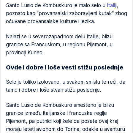
Santo Lusio de Kombuskuro je malo selo u
Italiji
,
poznato kao "provansalski zaboravljeni kutak" zbog
očuvane provansalske kulture i jezika.
Nalazi se u severozapadnom delu Italije, blizu
granice sa Francuskom, u regionu Pijemont, u
provinciji Kuneo.
Ovde i dobre i loše vesti stižu poslednje
Selo je toliko izolovano, u svakom smislu te reči, da
tamo i dobre i loše stvari stižu poslednje.
Santo Lusio de Kombuskuro smešteno je blizu
granice između italijanske i francuske regije
Pijemont, pa putnici koji žele da posete ovaj kraj
moraju leteti avionom do Torina, odakle u avanturu