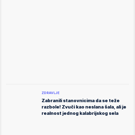
ZDRAVLJE
Zabranili stanovnicima da se teže
razbole! Zvuči kao neslana šala, ali je
realnost jednog kalabrijskog sela