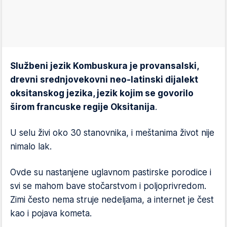
Službeni jezik Kombuskura je provansalski,
drevni srednjovekovni neo-latinski dijalekt
oksitanskog jezika, jezik kojim se govorilo
širom francuske regije Oksitanija
.
U selu živi oko 30 stanovnika, i meštanima život nije
nimalo lak.
Ovde su nastanjene uglavnom pastirske porodice i
svi se mahom bave stočarstvom i poljoprivredom.
Zimi često nema struje nedeljama, a internet je čest
kao i pojava kometa.