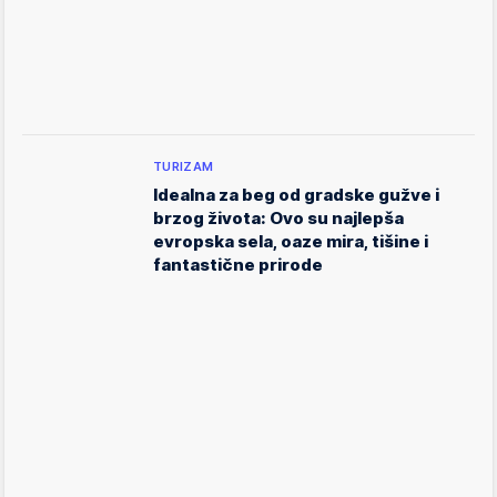
TURIZAM
Idealna za beg od gradske gužve i
brzog života: Ovo su najlepša
evropska sela, oaze mira, tišine i
fantastične prirode