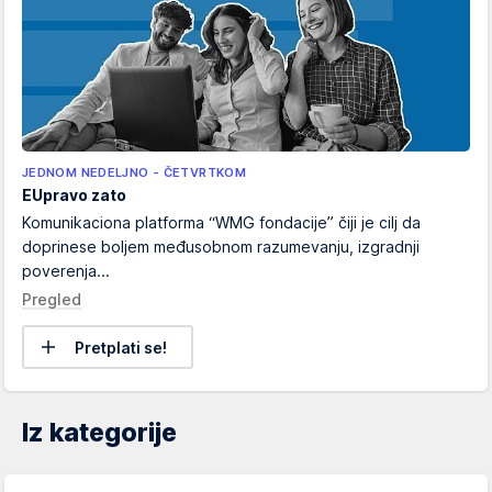
JEDNOM NEDELJNO - ČETVRTKOM
EUpravo zato
Komunikaciona platforma “WMG fondacije” čiji je cilj da
doprinese boljem međusobnom razumevanju, izgradnji
poverenja...
Pregled
Pretplati se!
Iz kategorije