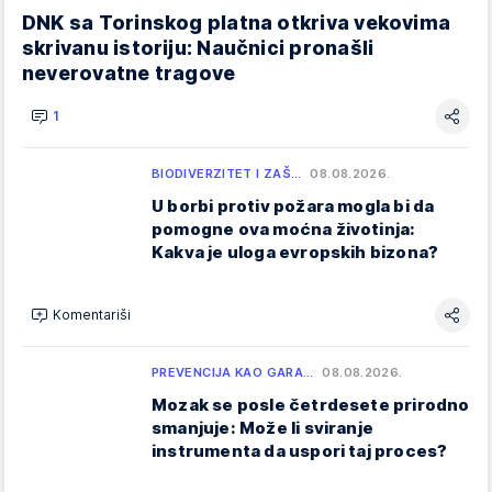
DNK sa Torinskog platna otkriva vekovima
skrivanu istoriju: Naučnici pronašli
neverovatne tragove
1
BIODIVERZITET I ZAŠ…
08.08.2026.
U borbi protiv požara mogla bi da
pomogne ova moćna životinja:
Kakva je uloga evropskih bizona?
Komentariši
PREVENCIJA KAO GARA…
08.08.2026.
Mozak se posle četrdesete prirodno
smanjuje: Može li sviranje
instrumenta da uspori taj proces?