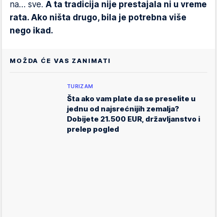
na… sve.
A ta tradicija nije prestajala ni u vreme
rata. Ako ništa drugo, bila je potrebna više
nego ikad.
MOŽDA ĆE VAS ZANIMATI
TURIZAM
Šta ako vam plate da se preselite u
jednu od najsrećnijih zemalja?
Dobijete 21.500 EUR, državljanstvo i
prelep pogled