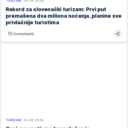
TURIZAM
04.08.2026.
Rekord za slovenački turizam: Prvi put
premašena dva miliona noćenja, planine sve
privlačnije turistima
Komentariši
TURIZAM
03.08.2026.