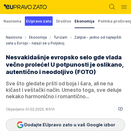
Naslovna
EUpravo zato
Društvo
Ekonomija
Politika proširen
Naslovna
Ekonomija
Turizam
Zalipie - jedno od najlepših
sela u Evropi - nalazi se u Poljskoj
Nesvakidašnje evropsko selo gde vlada
večno proleće! U potpunosti je oslikano,
autentično i neodoljivo (FOTO)
Sve što gledate pršti od boja i šara, ali ne na
kičast i veštački način. Umesto toga, sve deluje
nekako harmonično i romantično...
Objavljeno 01.02.2025. 8:51h
Dodajte EUpravo zato u vaš Google izbor