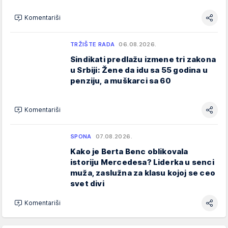
Komentariši
TRŽIŠTE RADA
06.08.2026.
Sindikati predlažu izmene tri zakona
u Srbiji: Žene da idu sa 55 godina u
penziju, a muškarci sa 60
Komentariši
SPONA
07.08.2026.
Kako je Berta Benc oblikovala
istoriju Mercedesa? Liderka u senci
muža, zaslužna za klasu kojoj se ceo
svet divi
Komentariši