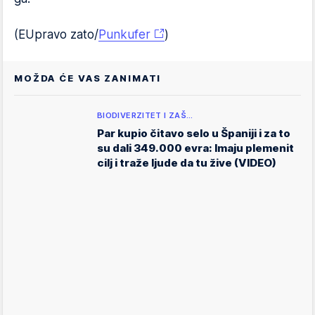
(EUpravo zato/
Punkufer
)
MOŽDA ĆE VAS ZANIMATI
BIODIVERZITET I ZAŠ…
Par kupio čitavo selo u Španiji i za to
su dali 349.000 evra: Imaju plemenit
cilj i traže ljude da tu žive (VIDEO)