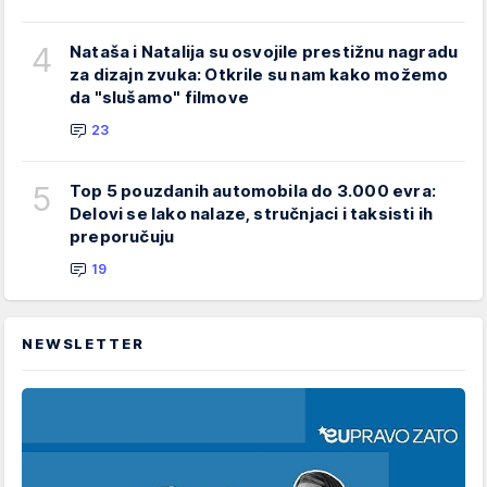
4
Nataša i Natalija su osvojile prestižnu nagradu
za dizajn zvuka: Otkrile su nam kako možemo
da "slušamo" filmove
23
5
Top 5 pouzdanih automobila do 3.000 evra:
Delovi se lako nalaze, stručnjaci i taksisti ih
preporučuju
19
NEWSLETTER