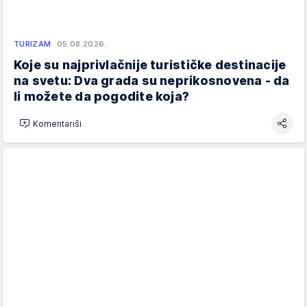
TURIZAM
05.08.2026.
Koje su najprivlačnije turističke destinacije
na svetu: Dva grada su neprikosnovena - da
li možete da pogodite koja?
Komentariši