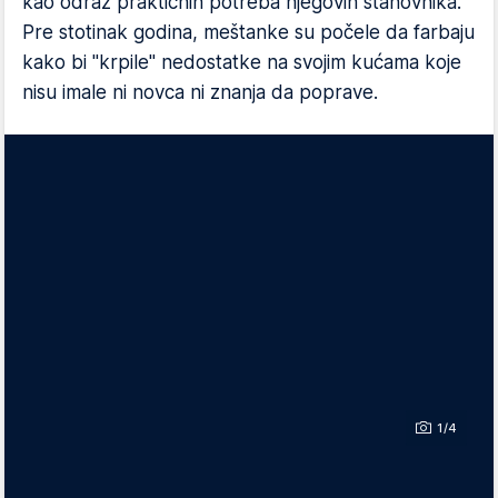
kao odraz praktičnih potreba njegovih stanovnika.
Pre stotinak godina, meštanke su počele da farbaju
kako bi "krpile" nedostatke na svojim kućama koje
nisu imale ni novca ni znanja da poprave.
1/4