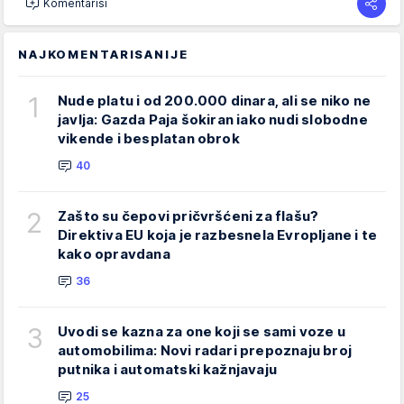
Komentariši
NAJKOMENTARISANIJE
1
Nude platu i od 200.000 dinara, ali se niko ne
javlja: Gazda Paja šokiran iako nudi slobodne
vikende i besplatan obrok
40
2
Zašto su čepovi pričvršćeni za flašu?
Direktiva EU koja je razbesnela Evropljane i te
kako opravdana
36
3
Uvodi se kazna za one koji se sami voze u
automobilima: Novi radari prepoznaju broj
putnika i automatski kažnjavaju
25