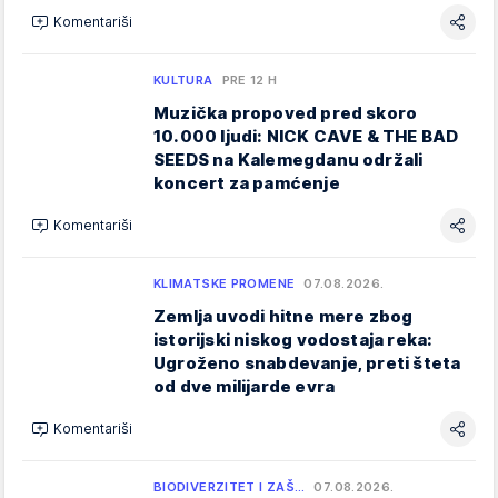
Komentariši
KULTURA
PRE 12 H
Muzička propoved pred skoro
10.000 ljudi: NICK CAVE & THE BAD
SEEDS na Kalemegdanu održali
koncert za pamćenje
Komentariši
KLIMATSKE PROMENE
07.08.2026.
Zemlja uvodi hitne mere zbog
istorijski niskog vodostaja reka:
Ugroženo snabdevanje, preti šteta
od dve milijarde evra
Komentariši
BIODIVERZITET I ZAŠ…
07.08.2026.