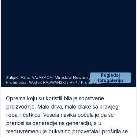
Pogledaj
Zalipie
Foto: AA/ABACA, Miroslaw Nowaczyk / Alamy / Alamy /
fotogaleriju
Profimedia, Wojtek RADWANSKI / AFP / Profimedia
Oprema koju su koristili bila je sopstvene
proizvodnje. Malo drva, malo dlake sa kravljeg
repa, i četkice. Vesela navika počela je da se
prenosi sa generacije na generaciju, a u
međuvremenu je bukvalno procvetala i proširila se