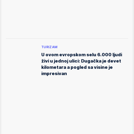
TURIZAM
U ovom evropskom selu 6.000 ljudi
živi u jednoj ulici: Dugačka je devet
kilometara a pogled sa visine je
impresivan