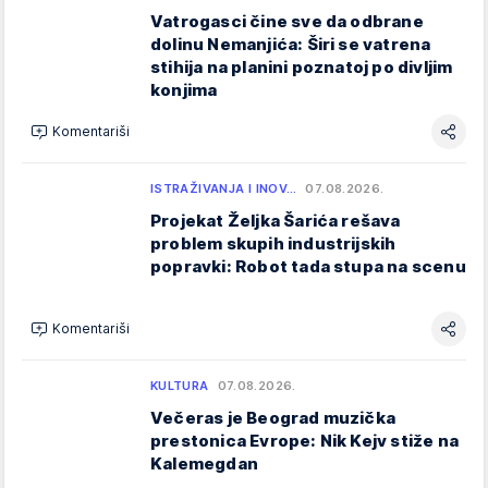
Vatrogasci čine sve da odbrane
dolinu Nemanjića: Širi se vatrena
stihija na planini poznatoj po divljim
konjima
Komentariši
ISTRAŽIVANJA I INOV…
07.08.2026.
Projekat Željka Šarića rešava
problem skupih industrijskih
popravki: Robot tada stupa na scenu
Komentariši
KULTURA
07.08.2026.
Večeras je Beograd muzička
prestonica Evrope: Nik Kejv stiže na
Kalemegdan