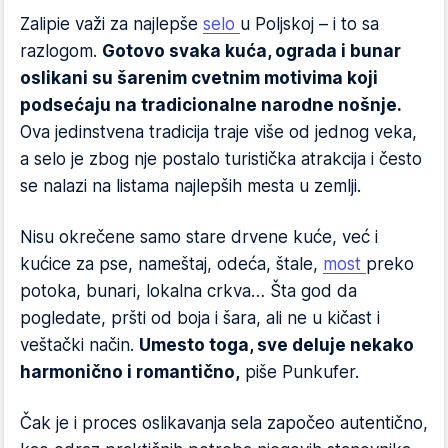
Zalipie važi za najlepše
selo
u Poljskoj – i to sa
razlogom.
Gotovo svaka kuća, ograda i bunar
oslikani su šarenim cvetnim motivima koji
podsećaju na tradicionalne narodne nošnje.
Ova jedinstvena tradicija traje više od jednog veka,
a selo je zbog nje postalo turistička atrakcija i često
se nalazi na listama najlepših mesta u zemlji.
Nisu okrečene samo stare drvene kuće, već i
kućice za pse, nameštaj, odeća, štale,
most
preko
potoka, bunari, lokalna crkva… Šta god da
pogledate, pršti od boja i šara, ali ne u kičast i
veštački način.
Umesto toga, sve deluje nekako
harmonično i romantično,
piše Punkufer.
Čak je i proces oslikavanja sela započeo autentično,