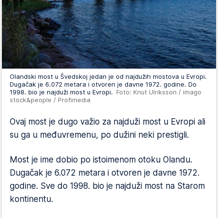
Olandski most u Švedskoj jedan je od najdužih mostova u Evropi.
Dugačak je 6.072 metara i otvoren je davne 1972. godine. Do
1998. bio je najduži most u Evropi.
Foto: Knut Ulriksson / imago
stock&people / Profimedia
Ovaj most je dugo važio za najduži most u Evropi ali
su ga u međuvremenu, po dužini neki prestigli.
Most je ime dobio po istoimenom otoku Olandu.
Dugačak je 6.072 metara i otvoren je davne 1972.
godine. Sve do 1998. bio je najduži most na Starom
kontinentu.