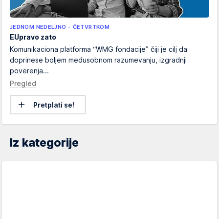
JEDNOM NEDELJNO - ČETVRTKOM
EUpravo zato
Komunikaciona platforma “WMG fondacije” čiji je cilj da
doprinese boljem međusobnom razumevanju, izgradnji
poverenja...
Pregled
Pretplati se!
Iz kategorije