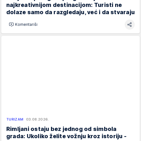
najkreativnijom destinacijom: Turisti ne
dolaze samo da razgledaju, već i da stvaraju
Komentariši
TURIZAM
03.08.2026.
Rimljani ostaju bez jednog od simbola
grada: Ukoliko želite vožnju kroz istoriju -