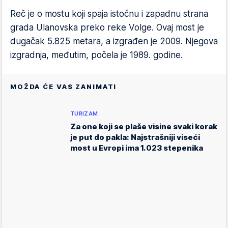
Reč je o mostu koji spaja istočnu i zapadnu strana
grada Ulanovska preko reke Volge. Ovaj most je
dugačak 5.825 metara, a izgrađen je 2009. Njegova
izgradnja, međutim, počela je 1989. godine.
MOŽDA ĆE VAS ZANIMATI
TURIZAM
Za one koji se plaše visine svaki korak
je put do pakla: Najstrašniji viseći
most u Evropi ima 1.023 stepenika