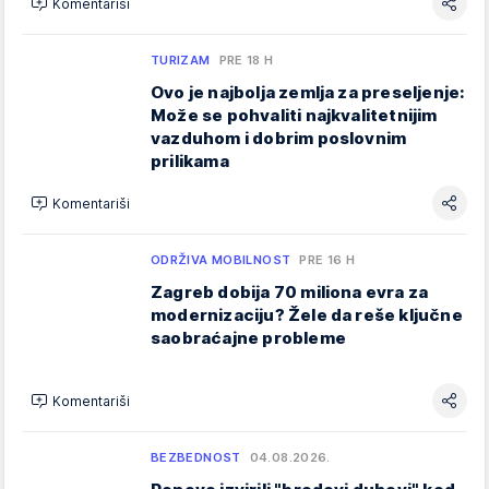
Komentariši
TURIZAM
PRE 18 H
Ovo je najbolja zemlja za preseljenje:
Može se pohvaliti najkvalitetnijim
vazduhom i dobrim poslovnim
prilikama
Komentariši
ODRŽIVA MOBILNOST
PRE 16 H
Zagreb dobija 70 miliona evra za
modernizaciju? Žele da reše ključne
saobraćajne probleme
Komentariši
BEZBEDNOST
04.08.2026.