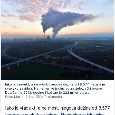
Iako je vijadukt, a ne most, njegova dužina od 8.577 metara je
svakako zavidna. Namenjen je isključivo za železnički promet.
Dovršen je 2013. godine i koštao je 222 miliona evra.
Foto: Martin Schutt/DPA/Profimedia
Iako je vijadukt, a ne most, njegova dužina od 8.577
metara je svakako zavidna. Namenjen je isključivo