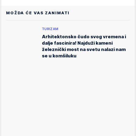
MOŽDA ĆE VAS ZANIMATI
TURIZAM
Arhitektonsko čudo svog vremena i
dalje fascinira! Najduži kameni
železnički most na svetu nalazi nam
se u komšiluku