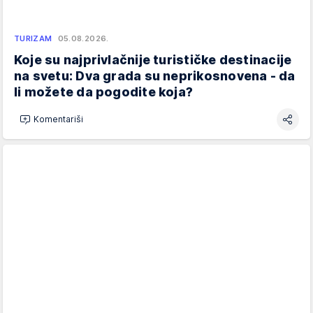
TURIZAM
05.08.2026.
Koje su najprivlačnije turističke destinacije
na svetu: Dva grada su neprikosnovena - da
li možete da pogodite koja?
Komentariši