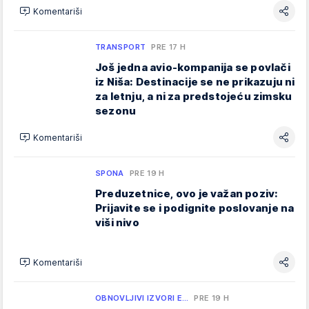
Komentariši
TRANSPORT
PRE 17 H
Još jedna avio-kompanija se povlači
iz Niša: Destinacije se ne prikazuju ni
za letnju, a ni za predstojeću zimsku
sezonu
Komentariši
SPONA
PRE 19 H
Preduzetnice, ovo je važan poziv:
Prijavite se i podignite poslovanje na
viši nivo
Komentariši
OBNOVLJIVI IZVORI E…
PRE 19 H