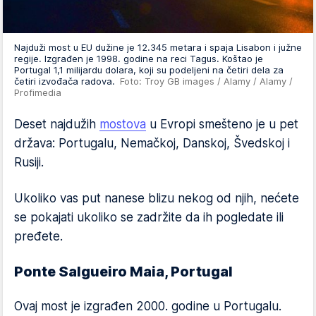
Najduži most u EU dužine je 12.345 metara i spaja Lisabon i južne
regije. Izgrađen je 1998. godine na reci Tagus. Koštao je
Portugal 1,1 milijardu dolara, koji su podeljeni na četiri dela za
četiri izvođača radova.
Foto: Troy GB images / Alamy / Alamy /
Profimedia
Deset najdužih
mostova
u Evropi smešteno je u pet
država: Portugalu, Nemačkoj, Danskoj, Švedskoj i
Rusiji.
Ukoliko vas put nanese blizu nekog od njih, nećete
se pokajati ukoliko se zadržite da ih pogledate ili
pređete.
Ponte Salgueiro Maia, Portugal
Ovaj most je izgrađen 2000. godine u Portugalu.