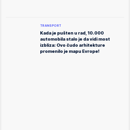
TRANSPORT
Kada je pušten u rad, 10.000
automobila stalo je da vidi most
izbliza: Ovo čudo arhitekture
promenilo je mapu Evrope!