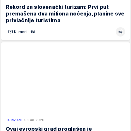
Rekord za slovenački turizam: Prvi put
premašena dva miliona noćenja, planine sve
privlačnije turistima
Komentariši
TURIZAM
03.08.2026.
Ovaj evropski grad proglašen je