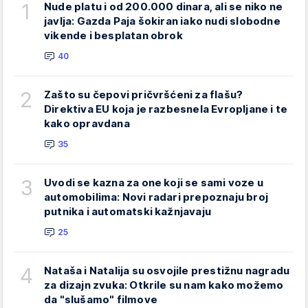
1
Nude platu i od 200.000 dinara, ali se niko ne
javlja: Gazda Paja šokiran iako nudi slobodne
vikende i besplatan obrok
40
2
Zašto su čepovi pričvršćeni za flašu?
Direktiva EU koja je razbesnela Evropljane i te
kako opravdana
35
3
Uvodi se kazna za one koji se sami voze u
automobilima: Novi radari prepoznaju broj
putnika i automatski kažnjavaju
25
4
Nataša i Natalija su osvojile prestižnu nagradu
za dizajn zvuka: Otkrile su nam kako možemo
da "slušamo" filmove