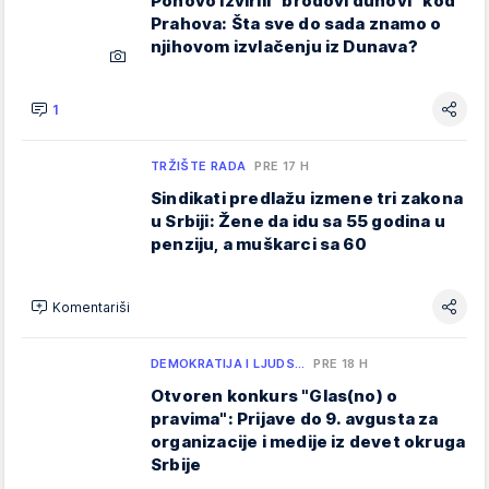
Ponovo izvirili "brodovi duhovi" kod
Prahova: Šta sve do sada znamo o
njihovom izvlačenju iz Dunava?
1
TRŽIŠTE RADA
PRE 17 H
Sindikati predlažu izmene tri zakona
u Srbiji: Žene da idu sa 55 godina u
penziju, a muškarci sa 60
Komentariši
DEMOKRATIJA I LJUDS…
PRE 18 H
Otvoren konkurs "Glas(no) o
pravima": Prijave do 9. avgusta za
organizacije i medije iz devet okruga
Srbije