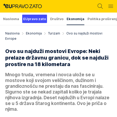
Naslovna
EUpravo zato
Društvo
Ekonomija
Politika proširen
Naslovna
Ekonomija
Turizam
Ovo su najduži mostovi
Evrope
Ovo su najduži mostovi Evrope: Neki
prelaze državnu granicu, dok se najduži
prostire na 18 kilometara
Mnogo truda, vremena i novca ulože se u
mostove koji svojom veličinom, dužinom i
grandioznošću ne prestaju da nas fasciniraju.
Sigurno ste se nekad zapitali koliko je trajala
njihova izgradnja. Deset najdužih u Evropi nalaze
se u 5 država Starog kontinenta. Ovo je priča o
njima.