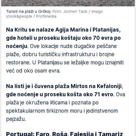
Turisti na plaži u Grčkoj
Foto: Jochen Tack / imago
stock&people / Profimedia
Na Kritu se nalaze Agija Marina i Platanijas,
gde hoteli u proseku koštaju oko 70 evra po
noćenju
. Ove lokacije nude dugačke peščane
plaže, dobru turističku infrastrukturu i brojne
restorane. U Platanijasu se ležaljke mogu iznajmiti
već od oko osam evra.
Na listi je i čuvena plaža Mirtos na Kefaloniji
,
gde noćenje u proseku košta oko 71 evro
. Ova
plaža je okružena liticama i poznata po
spektakularnom tirkiznom moru i jedinstvenom
pejzažu.
Portugal: Faro, Roša, Falesija i Tamariz