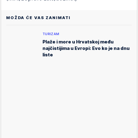
MOŽDA ĆE VAS ZANIMATI
TURIZAM
Plaže i more u Hrvatskoj među
najčistijima u Evropi: Evo ko je na dnu
liste