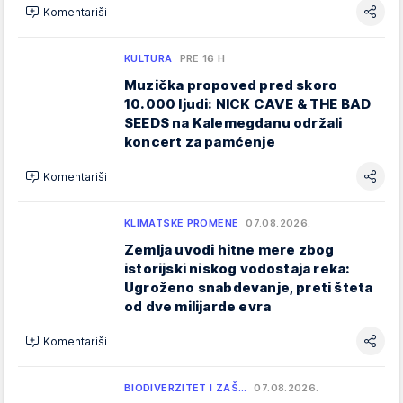
Komentariši
KULTURA
PRE 16 H
Muzička propoved pred skoro
10.000 ljudi: NICK CAVE & THE BAD
SEEDS na Kalemegdanu održali
koncert za pamćenje
Komentariši
KLIMATSKE PROMENE
07.08.2026.
Zemlja uvodi hitne mere zbog
istorijski niskog vodostaja reka:
Ugroženo snabdevanje, preti šteta
od dve milijarde evra
Komentariši
BIODIVERZITET I ZAŠ…
07.08.2026.