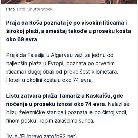
Faro
Foto: Shutterstock
Praja da Roša poznata je po visokim liticama i
širokoj plaži, a smeštaj takođe u proseku košta
oko 69 evra
.
Praja da Falesija u Algarveu važi za jednu od
najlepših plaža u Evropi, poznata po crvenim
liticama i dugoj obali od preko šest kilometara.
Hoteli u okolini koštaju oko 74 evra.
Listu zatvara plaža Tamariz u Kaskaišu, gde
noćenje u proseku iznosi oko 74 evra
. Nalazi se
blizu železničke stanice i poznata je po čistoj vodi,
finom pesku i lepim zalascima sunca.
(M.A./EUpravo zato/b92.net)