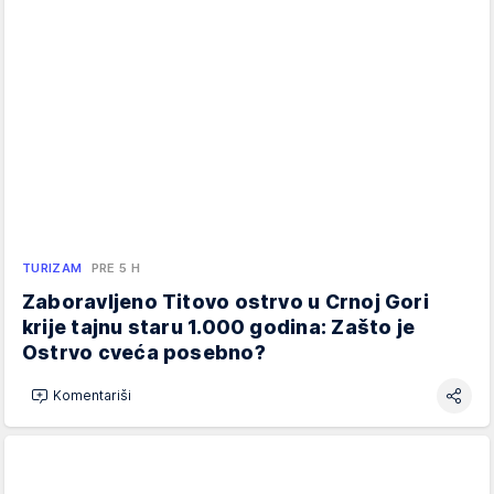
TURIZAM
PRE 5 H
Zaboravljeno Titovo ostrvo u Crnoj Gori
krije tajnu staru 1.000 godina: Zašto je
Ostrvo cveća posebno?
Komentariši