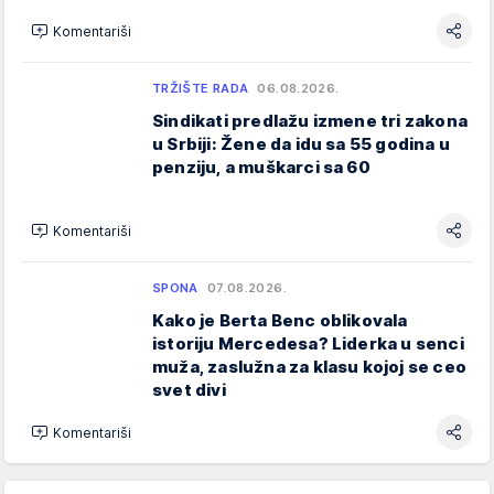
Komentariši
TRŽIŠTE RADA
06.08.2026.
Sindikati predlažu izmene tri zakona
u Srbiji: Žene da idu sa 55 godina u
penziju, a muškarci sa 60
Komentariši
SPONA
07.08.2026.
Kako je Berta Benc oblikovala
istoriju Mercedesa? Liderka u senci
muža, zaslužna za klasu kojoj se ceo
svet divi
Komentariši