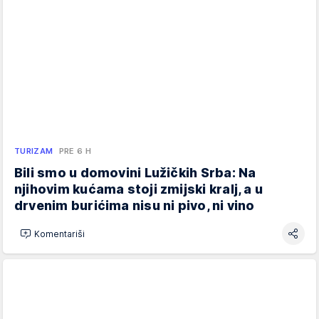
TURIZAM
PRE 6 H
Bili smo u domovini Lužičkih Srba: Na
njihovim kućama stoji zmijski kralj, a u
drvenim burićima nisu ni pivo, ni vino
Komentariši