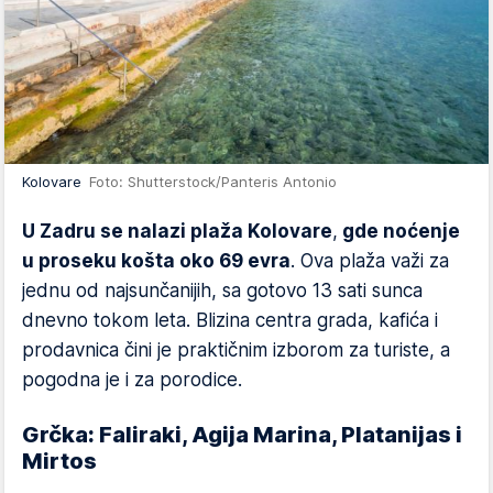
Kolovare
Foto: Shutterstock/Panteris Antonio
U Zadru se nalazi plaža Kolovare
,
gde noćenje
u proseku košta oko 69 evra
. Ova plaža važi za
jednu od najsunčanijih, sa gotovo 13 sati sunca
dnevno tokom leta. Blizina centra grada, kafića i
prodavnica čini je praktičnim izborom za turiste, a
pogodna je i za porodice.
Grčka: Faliraki, Agija Marina, Platanijas i
Mirtos