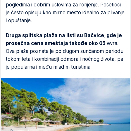
pogledima i dobrim uslovima za ronjenje. Posetioci
je često opisuju kao mirno mesto idealno za plivanje
i opuštanje.
Druga splitska plaža na listi su Bačvice, gde je
prosečna cena smeštaja takođe oko 65
evra.
Ova plaža poznata je po dugom sunčanom periodu
tokom leta i kombinaciji odmora i noćnog života, pa
je popularna i među mlađim turistima.