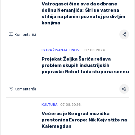
Vatrogasci čine sve da odbrane
dolinu Nemanjića: Širi se vatrena
stihija na planini poznatoj po divljim
konjima
Komentariši
ISTRAŽIVANJA I INOV…
07.08.2026.
Projekat Željka Šarića rešava
problem skupih industrijskih
popravki: Robot tada stupa na scenu
Komentariši
KULTURA
07.08.2026.
Večeras je Beograd muzička
prestonica Evrope: Nik Kejv stiže na
Kalemegdan