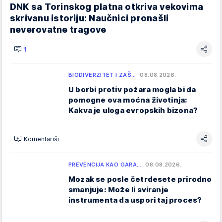
DNK sa Torinskog platna otkriva vekovima
skrivanu istoriju: Naučnici pronašli
neverovatne tragove
1
BIODIVERZITET I ZAŠ…
08.08.2026.
U borbi protiv požara mogla bi da
pomogne ova moćna životinja:
Kakva je uloga evropskih bizona?
Komentariši
PREVENCIJA KAO GARA…
08.08.2026.
Mozak se posle četrdesete prirodno
smanjuje: Može li sviranje
instrumenta da uspori taj proces?