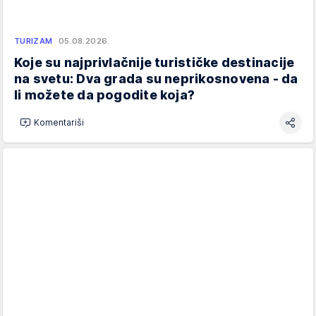
TURIZAM
05.08.2026.
Koje su najprivlačnije turističke destinacije
na svetu: Dva grada su neprikosnovena - da
li možete da pogodite koja?
Komentariši