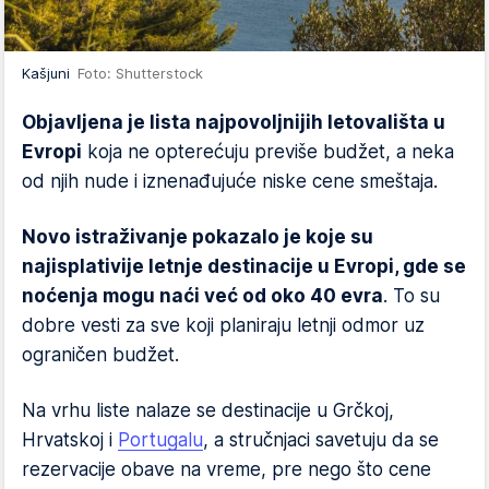
Kašjuni
Foto: Shutterstock
Objavljena je lista najpovoljnijih letovališta u
Evropi
koja ne opterećuju previše budžet, a neka
od njih nude i iznenađujuće niske cene smeštaja.
Novo istraživanje pokazalo je koje su
najisplativije letnje destinacije u Evropi, gde se
noćenja mogu naći već od oko 40 evra
. To su
dobre vesti za sve koji planiraju letnji odmor uz
ograničen budžet.
Na vrhu liste nalaze se destinacije u Grčkoj,
Hrvatskoj i
Portugalu
, a stručnjaci savetuju da se
rezervacije obave na vreme, pre nego što cene