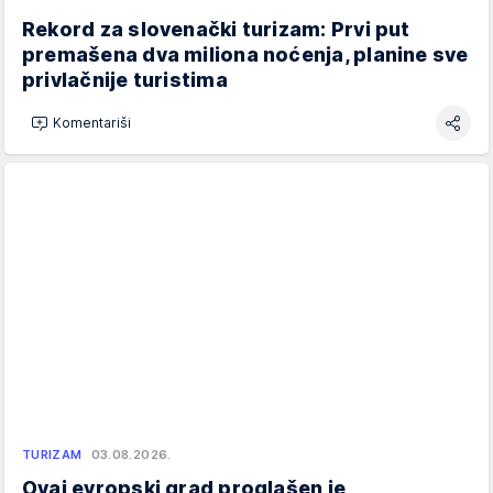
Rekord za slovenački turizam: Prvi put
premašena dva miliona noćenja, planine sve
privlačnije turistima
Komentariši
TURIZAM
03.08.2026.
Ovaj evropski grad proglašen je