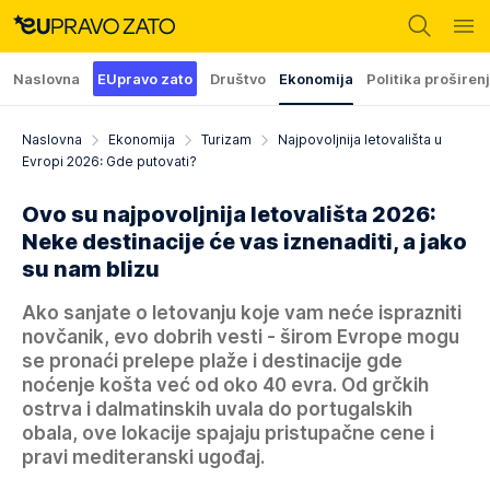
Naslovna
EUpravo zato
Društvo
Ekonomija
Politika proširen
Naslovna
Ekonomija
Turizam
Najpovoljnija letovališta u
Evropi 2026: Gde putovati?
Ovo su najpovoljnija letovališta 2026:
Neke destinacije će vas iznenaditi, a jako
su nam blizu
Ako sanjate o letovanju koje vam neće isprazniti
novčanik, evo dobrih vesti - širom Evrope mogu
se pronaći prelepe plaže i destinacije gde
noćenje košta već od oko 40 evra. Od grčkih
ostrva i dalmatinskih uvala do portugalskih
obala, ove lokacije spajaju pristupačne cene i
pravi mediteranski ugođaj.