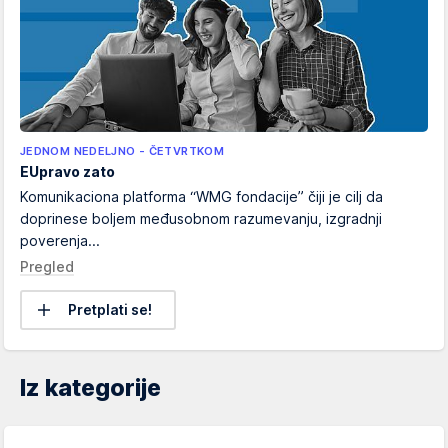
JEDNOM NEDELJNO - ČETVRTKOM
EUpravo zato
Komunikaciona platforma “WMG fondacije” čiji je cilj da
doprinese boljem međusobnom razumevanju, izgradnji
poverenja...
Pregled
Pretplati se!
Iz kategorije