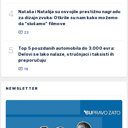
4
Nataša i Natalija su osvojile prestižnu nagradu
za dizajn zvuka: Otkrile su nam kako možemo
da "slušamo" filmove
23
5
Top 5 pouzdanih automobila do 3.000 evra:
Delovi se lako nalaze, stručnjaci i taksisti ih
preporučuju
19
NEWSLETTER