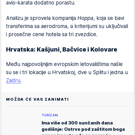
avio-karata dodatno porastu.
Analizu je sprovela kompanija
Hoppa
, koja se bavi
transferima sa aerodroma, a kriterijumi su uključivali
i prosečne cene hotela sa tri zvezdice.
Hrvatska: Kašjuni, Bačvice i Kolovare
Među najpovoljnijim evropskim letovalištima našle
su se i tri lokacije u Hrvatskoj, dve u Splitu i jedna u
Zadru.
MOŽDA ĆE VAS ZANIMATI
TURIZAM
Ima više od 300 sunčanih dana
godišnje: Ostrvo pod zaštitom boga