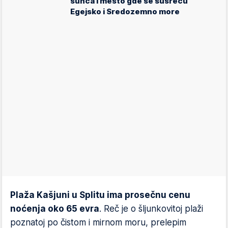
sunca i mesto gde se susreću
Egejsko i Sredozemno more
Plaža Kašjuni u Splitu ima prosečnu cenu
noćenja oko 65 evra
. Reč je o šljunkovitoj plaži
poznatoj po čistom i mirnom moru, prelepim