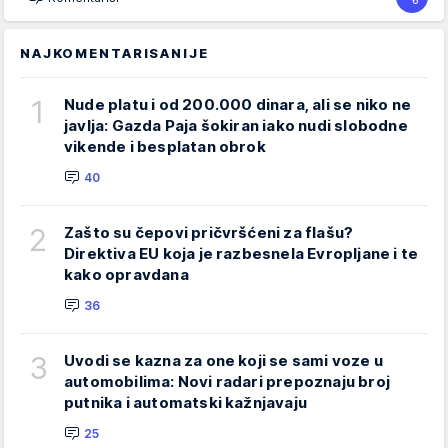
NAJKOMENTARISANIJE
1
Nude platu i od 200.000 dinara, ali se niko ne
javlja: Gazda Paja šokiran iako nudi slobodne
vikende i besplatan obrok
40
2
Zašto su čepovi pričvršćeni za flašu?
Direktiva EU koja je razbesnela Evropljane i te
kako opravdana
36
3
Uvodi se kazna za one koji se sami voze u
automobilima: Novi radari prepoznaju broj
putnika i automatski kažnjavaju
25