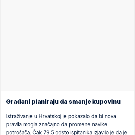
Građani planiraju da smanje kupovinu
Istraživanje u Hrvatskoj je pokazalo da bi nova
pravila mogla značajno da promene navike
potrošača. Čak 79,5 odsto ispitanika izjavilo je da je