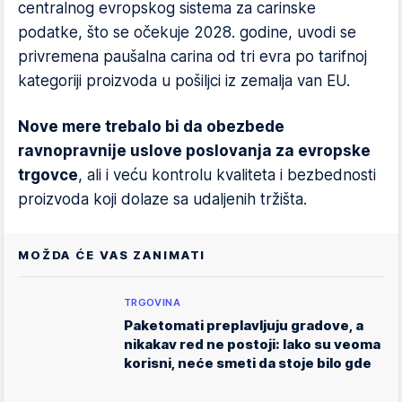
centralnog evropskog sistema za carinske
podatke, što se očekuje 2028. godine, uvodi se
privremena paušalna carina od tri evra po tarifnoj
kategoriji proizvoda u pošiljci iz zemalja van EU.
Nove mere trebalo bi da obezbede
ravnopravnije uslove poslovanja za evropske
trgovce
, ali i veću kontrolu kvaliteta i bezbednosti
proizvoda koji dolaze sa udaljenih tržišta.
MOŽDA ĆE VAS ZANIMATI
TRGOVINA
Paketomati preplavljuju gradove, a
nikakav red ne postoji: Iako su veoma
korisni, neće smeti da stoje bilo gde