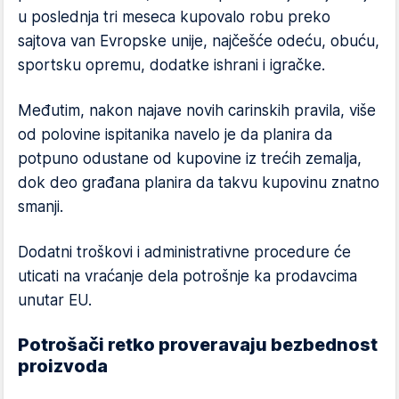
u poslednja tri meseca kupovalo robu preko
sajtova van Evropske unije, najčešće odeću, obuću,
sportsku opremu, dodatke ishrani i igračke.
Međutim, nakon najave novih carinskih pravila, više
od polovine ispitanika navelo je da planira da
potpuno odustane od kupovine iz trećih zemalja,
dok deo građana planira da takvu kupovinu znatno
smanji.
Dodatni troškovi i administrativne procedure će
uticati na vraćanje dela potrošnje ka prodavcima
unutar EU.
Potrošači retko proveravaju bezbednost
proizvoda