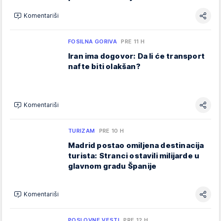
Komentariši
FOSILNA GORIVA
PRE 11 H
Iran ima dogovor: Da li će transport
nafte biti olakšan?
Komentariši
TURIZAM
PRE 10 H
Madrid postao omiljena destinacija
turista: Stranci ostavili milijarde u
glavnom gradu Španije
Komentariši
POSLOVNE VESTI
PRE 12 H