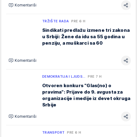
Komentariši
TRŽIŠTE RADA
PRE 6 H
Sindikati predlažu izmene tri zakona
u Srbiji: Žene da idu sa 55 godina u
penziju, a muškarci sa 60
Komentariši
DEMOKRATIJA I LJUDS…
PRE 7 H
Otvoren konkurs "Glas(no) o
pravima": Prijave do 9. avgusta za
organizacije i medije iz devet okruga
Srbije
Komentariši
TRANSPORT
PRE 6 H