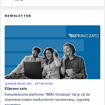
NEWSLETTER
JEDNOM NEDELJNO - ČETVRTKOM
EUpravo zato
Komunikaciona platforma “WMG fondacije” čiji je cilj da
doprinese boljem međusobnom razumevanju, izgradnji
poverenja...