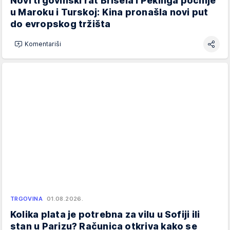
Novi trgovinski rat Brisela i Pekinga počinje
u Maroku i Turskoj: Kina pronašla novi put
do evropskog tržišta
Komentariši
TRGOVINA
01.08.2026.
Kolika plata je potrebna za vilu u Sofiji ili
stan u Parizu? Računica otkriva kako se