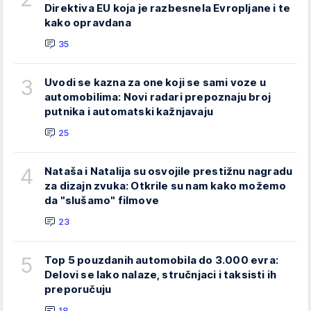
Direktiva EU koja je razbesnela Evropljane i te
kako opravdana
35
3
Uvodi se kazna za one koji se sami voze u
automobilima: Novi radari prepoznaju broj
putnika i automatski kažnjavaju
25
4
Nataša i Natalija su osvojile prestižnu nagradu
za dizajn zvuka: Otkrile su nam kako možemo
da "slušamo" filmove
23
5
Top 5 pouzdanih automobila do 3.000 evra:
Delovi se lako nalaze, stručnjaci i taksisti ih
preporučuju
18