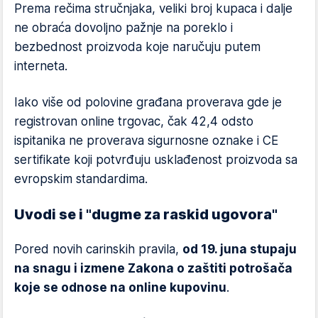
Prema rečima stručnjaka, veliki broj kupaca i dalje
ne obraća dovoljno pažnje na poreklo i
bezbednost proizvoda koje naručuju putem
interneta.
Iako više od polovine građana proverava gde je
registrovan online trgovac, čak 42,4 odsto
ispitanika ne proverava sigurnosne oznake i CE
sertifikate koji potvrđuju usklađenost proizvoda sa
evropskim standardima.
Uvodi se i "dugme za raskid ugovora"
Pored novih carinskih pravila,
od 19. juna stupaju
na snagu i izmene Zakona o zaštiti potrošača
koje se odnose na online kupovinu
.