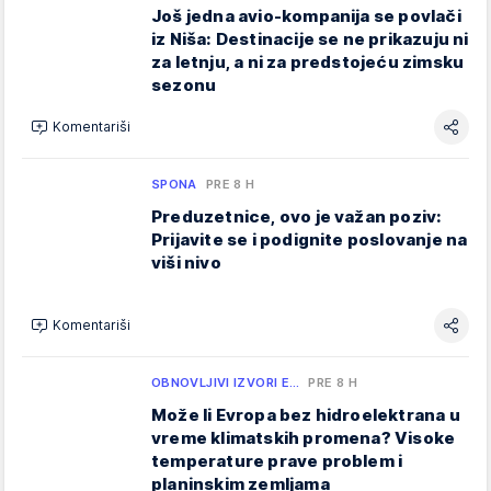
Još jedna avio-kompanija se povlači
iz Niša: Destinacije se ne prikazuju ni
za letnju, a ni za predstojeću zimsku
sezonu
Komentariši
SPONA
PRE 8 H
Preduzetnice, ovo je važan poziv:
Prijavite se i podignite poslovanje na
viši nivo
Komentariši
OBNOVLJIVI IZVORI E…
PRE 8 H
Može li Evropa bez hidroelektrana u
vreme klimatskih promena? Visoke
temperature prave problem i
planinskim zemljama