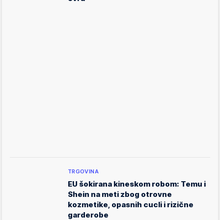
TRGOVINA
EU šokirana kineskom robom: Temu i
Shein na meti zbog otrovne
kozmetike, opasnih cucli i rizične
garderobe