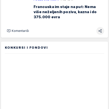
Francuska im staje na put: Nema
više neželjenih poziva, kazna i do
375.000 evra
Komentariši
KONKURSI I FONDOVI