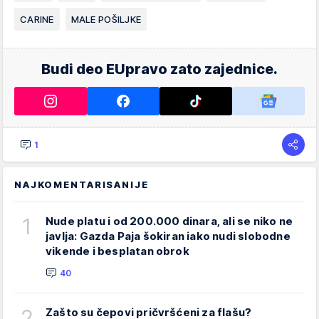
CARINE
MALE POŠILJKE
Budi deo EUpravo zato zajednice.
1
NAJKOMENTARISANIJE
1
Nude platu i od 200.000 dinara, ali se niko ne
javlja: Gazda Paja šokiran iako nudi slobodne
vikende i besplatan obrok
40
2
Zašto su čepovi pričvršćeni za flašu?