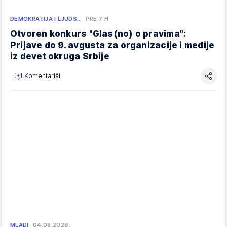
DEMOKRATIJA I LJUDS…
PRE 7 H
Otvoren konkurs "Glas(no) o pravima":
Prijave do 9. avgusta za organizacije i medije
iz devet okruga Srbije
Komentariši
MLADI
04.08.2026.