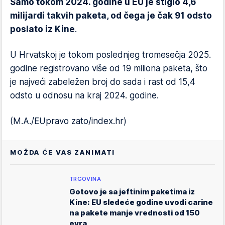
Samo tokom 2024. godine u EU je stiglo 4,6
milijardi takvih paketa, od čega je čak 91 odsto
poslato iz Kine
.
U Hrvatskoj je tokom poslednjeg tromesečja 2025.
godine registrovano više od 19 miliona paketa, što
je najveći zabeležen broj do sada i rast od 15,4
odsto u odnosu na kraj 2024. godine.
(M.A./EUpravo zato/index.hr)
MOŽDA ĆE VAS ZANIMATI
TRGOVINA
Gotovo je sa jeftinim paketima iz
Kine: EU sledeće godine uvodi carine
na pakete manje vrednosti od 150
evra