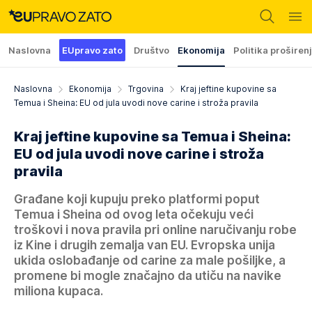
Naslovna
EUpravo zato
Društvo
Ekonomija
Politika proširen
Naslovna
Ekonomija
Trgovina
Kraj jeftine kupovine sa
Temua i Sheina: EU od jula uvodi nove carine i stroža pravila
Kraj jeftine kupovine sa Temua i Sheina:
EU od jula uvodi nove carine i stroža
pravila
Građane koji kupuju preko platformi poput
Temua i Sheina od ovog leta očekuju veći
troškovi i nova pravila pri online naručivanju robe
iz Kine i drugih zemalja van EU. Evropska unija
ukida oslobađanje od carine za male pošiljke, a
promene bi mogle značajno da utiču na navike
miliona kupaca.