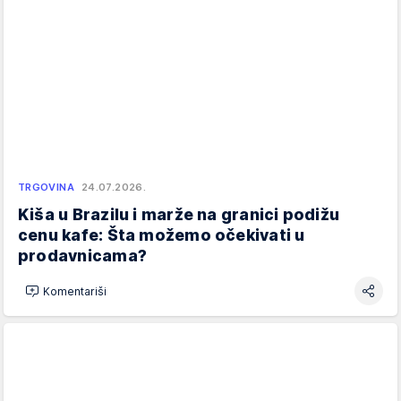
TRGOVINA
24.07.2026.
Kiša u Brazilu i marže na granici podižu
cenu kafe: Šta možemo očekivati u
prodavnicama?
Komentariši