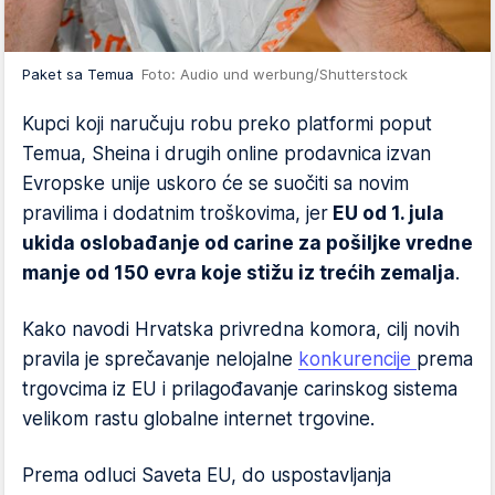
Paket sa Temua
Foto: Audio und werbung/Shutterstock
Kupci koji naručuju robu preko platformi poput
Temua, Sheina i drugih online prodavnica izvan
Evropske unije uskoro će se suočiti sa novim
pravilima i dodatnim troškovima, jer
EU od 1. jula
ukida oslobađanje od carine za pošiljke vredne
manje od 150 evra koje stižu iz trećih zemalja
.
Kako navodi Hrvatska privredna komora, cilj novih
pravila je sprečavanje nelojalne
konkurencije
prema
trgovcima iz EU i prilagođavanje carinskog sistema
velikom rastu globalne internet trgovine.
Prema odluci Saveta EU, do uspostavljanja