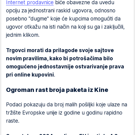
Internet prodavnice
biće obavezne da uvedu
opciju za jednostrani raskid ugovora, odnosno
posebno "dugme" koje će kupcima omogućiti da
ugovor otkažu na isti način na koji su ga i zaključili,
jednim klikom.
Trgovci morati da prilagode svoje sajtove
novim pravilima, kako bi potrošačima bilo
omogućeno jednostavnije ostvarivanje prava
pri online kupovini
.
Ogroman rast broja paketa iz Kine
Podaci pokazuju da broj malih pošiljki koje ulaze na
tržište Evropske unije iz godine u godinu rapidno
raste.