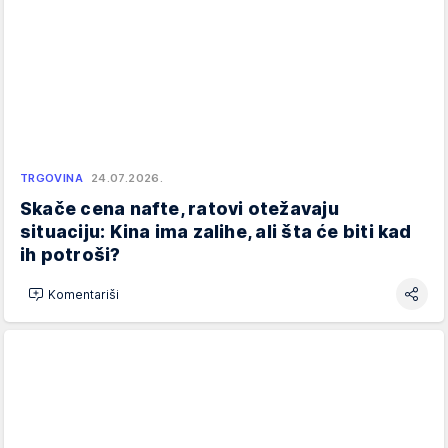
TRGOVINA
24.07.2026.
Skače cena nafte, ratovi otežavaju
situaciju: Kina ima zalihe, ali šta će biti kad
ih potroši?
Komentariši