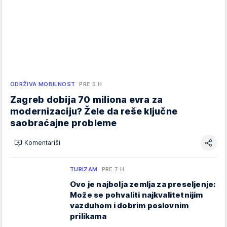
ODRŽIVA MOBILNOST
PRE 5 H
Zagreb dobija 70 miliona evra za
modernizaciju? Žele da reše ključne
saobraćajne probleme
Komentariši
TURIZAM
PRE 7 H
Ovo je najbolja zemlja za preseljenje:
Može se pohvaliti najkvalitetnijim
vazduhom i dobrim poslovnim
prilikama