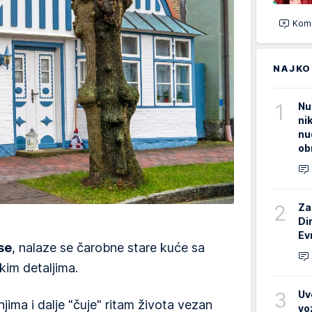
Kome
NAJKO
1
Nu
ni
nu
ob
2
Za
Di
Ev
se
, nalaze se čarobne stare kuće sa
kim detaljima.
3
Uv
ima i dalje "čuje" ritam života vezan
vo