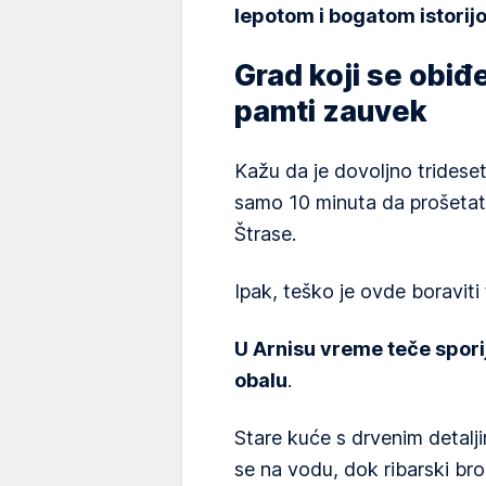
lepotom i bogatom istor
Grad koji se obiđe
pamti zauvek
Kažu da je dovoljno tridese
samo 10 minuta da prošeta
Štrase.
Ipak, teško je ovde boraviti
U Arnisu vreme teče sporij
obalu
.
Stare kuće s drvenim detalj
se na vodu, dok ribarski bro