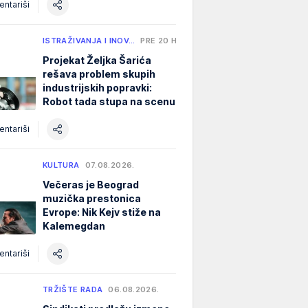
ntariši
ISTRAŽIVANJA I INOV…
PRE 20 H
Projekat Željka Šarića
rešava problem skupih
industrijskih popravki:
Robot tada stupa na scenu
ntariši
KULTURA
07.08.2026.
Večeras je Beograd
muzička prestonica
Evrope: Nik Kejv stiže na
Kalemegdan
ntariši
TRŽIŠTE RADA
06.08.2026.