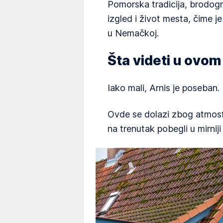
Pomorska tradicija, brodogra
izgled i život mesta, čime j
u Nemačkoj.
Šta videti u ovo
Iako mali, Arnis je poseban.
Ovde se dolazi zbog atmosfe
na trenutak pobegli u mirniji