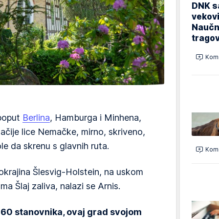
DNK sa
vekovi
Naučn
trago
Kome
 poput
Berlina
, Hamburga i Minhena,
ačije lice Nemačke, mirno, skriveno,
e da skrenu s glavnih ruta.
Kome
okrajina Šlesvig-Holstein, na uskom
 Šlaj zaliva, nalazi se Arnis.
 260 stanovnika, ovaj grad svojom