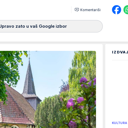
Komentariši
Upravo zato u vaš Google izbor
IZDVA
KULTURA