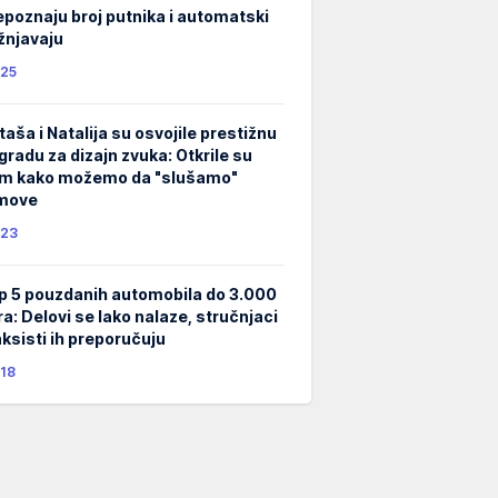
epoznaju broj putnika i automatski
žnjavaju
25
taša i Natalija su osvojile prestižnu
gradu za dizajn zvuka: Otkrile su
m kako možemo da "slušamo"
lmove
23
p 5 pouzdanih automobila do 3.000
ra: Delovi se lako nalaze, stručnjaci
taksisti ih preporučuju
18