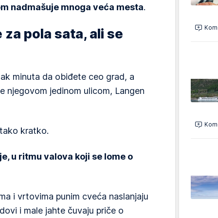
ijom nadmašuje mnoga veća mesta
.
Kome
 za pola sata, ali se
tak minuta da obiđete ceo grad, a
te njegovom jedinom ulicom, Langen
Kome
 tako kratko.
e, u ritmu valova koji se lome o
ima i vrtovima punim cveća naslanjaju
dovi i male jahte čuvaju priče o