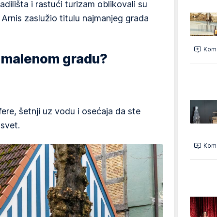
dilišta i rastući turizam oblikovali su
e Arnis zaslužio titulu najmanjeg grada
Kome
m malenom gradu?
re, šetnji uz vodu i osećaja da ste
 svet.
Kome