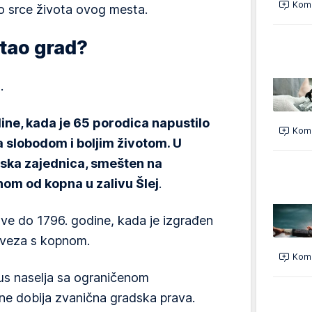
Kome
lo srce života ovog mesta.
stao grad?
.
ine, kada je 65 porodica napustilo
Kome
za slobodom i boljim životom. U
vska zajednica, smešten na
om od kopna u zalivu Šlej
.
sve do 1796. godine, kada je izgrađen
a veza s kopnom.
Kome
us naselja sa ograničenom
e dobija zvanična gradska prava.