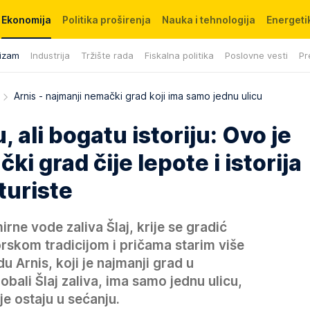
Ekonomija
Politika proširenja
Nauka i tehnologija
Energetik
izam
Industrija
Tržište rada
Fiskalna politika
Poslovne vesti
Pr
Arnis - najmanji nemački grad koji ima samo jednu ulicu
, ali bogatu istoriju: Ovo je
i grad čije lepote i istorija
turiste
ne vode zaliva Šlaj, krije se gradić
orskom tradicijom i pričama starim više
du Arnis, koji je najmanji grad u
bali Šlaj zaliva, ima samo jednu ulicu,
je ostaju u sećanju.