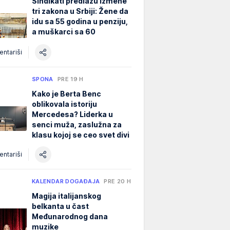
Sindikati predlažu izmene
tri zakona u Srbiji: Žene da
idu sa 55 godina u penziju,
a muškarci sa 60
ntariši
SPONA
PRE 19 H
Kako je Berta Benc
oblikovala istoriju
Mercedesa? Liderka u
senci muža, zaslužna za
klasu kojoj se ceo svet divi
ntariši
KALENDAR DOGAĐAJA
PRE 20 H
Magija italijanskog
belkanta u čast
Međunarodnog dana
muzike