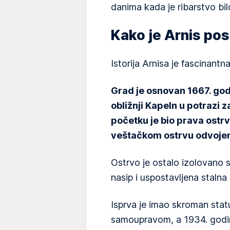
danima kada je ribarstvo bi
Kako je Arnis po
Istorija Arnisa je fascinantna
Grad je osnovan 1667. god
obližnji Kapeln u potrazi 
početku je bio prava ostr
veštačkom ostrvu odvojen
Ostrvo je ostalo izolovano 
nasip i uspostavljena staln
Isprva je imao skroman stat
samoupravom, a 1934. godin