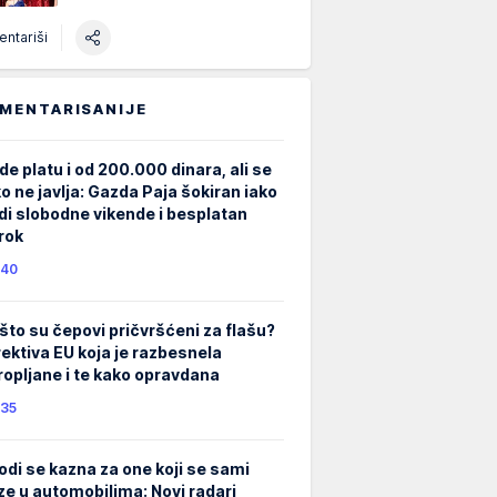
ntariši
MENTARISANIJE
de platu i od 200.000 dinara, ali se
ko ne javlja: Gazda Paja šokiran iako
di slobodne vikende i besplatan
rok
40
što su čepovi pričvršćeni za flašu?
rektiva EU koja je razbesnela
ropljane i te kako opravdana
35
odi se kazna za one koji se sami
ze u automobilima: Novi radari