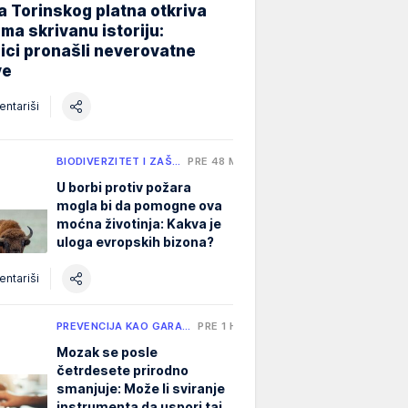
 Torinskog platna otkriva
ma skrivanu istoriju:
ici pronašli neverovatne
ve
ntariši
BIODIVERZITET I ZAŠ…
PRE 48 MIN
U borbi protiv požara
mogla bi da pomogne ova
moćna životinja: Kakva je
uloga evropskih bizona?
ntariši
PREVENCIJA KAO GARA…
PRE 1 H
Mozak se posle
četrdesete prirodno
smanjuje: Može li sviranje
instrumenta da uspori taj