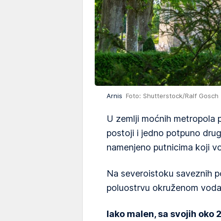
Arnis
Foto: Shutterstock/Ralf Gosch
U zemlji moćnih metropola
postoji i jedno potpuno drug
namenjeno putnicima koji vol
Na severoistoku saveznih p
poluostrvu okruženom vodama
Iako malen, sa svojih oko