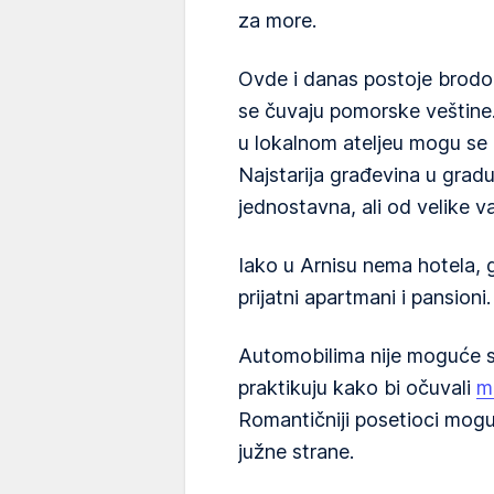
za more.
Ovde i danas postoje brodogr
se čuvaju pomorske veštine.
u lokalnom ateljeu mogu se 
Najstarija građevina u gradu 
jednostavna, ali od velike v
Iako u Arnisu nema hotela, 
prijatni apartmani i pansioni.
Automobilima nije moguće sti
praktikuju kako bi očuvali
m
Romantičniji posetioci mogu
južne strane.