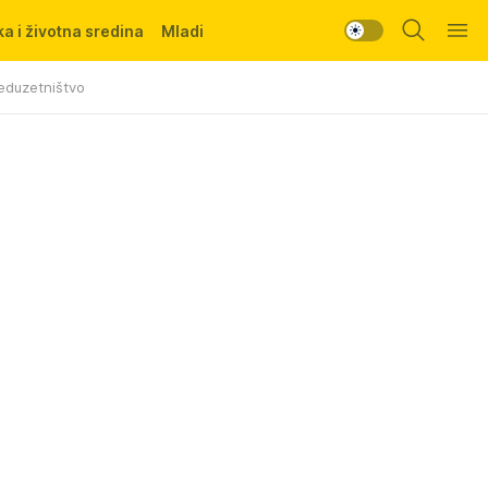
a i životna sredina
Mladi
eduzetništvo