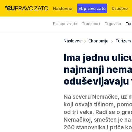
Naslovna
EUpravo zato
Društvo
Poljoprivreda
Transport
Trgovina
Tur
Događaji
News
WMG fondacija
Naslovna
Ekonomija
Turizam
Ima jednu ulicu
najmanji nemačk
oduševljavaju 
Na severu Nemačke, uz mir
koji osvaja tišinom, pom
od tri veka. Radi se o gra
Nemačkoj, smešten je na o
260 stanovnika i priče ko