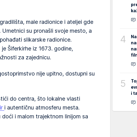
pr
ka
adilišta, male radionice i ateljei gde
 Umetnici su pronašli svoje mesto, a
4
Na
pohađati slikarske radionice.
na
je Šiferkirhe iz 1673. godine,
na
fi
ažnosti za zajednicu.
gostoprimstvo nije upitno, dostupni su
5
To
ev
i 
ći do centra, što lokalne vlasti
ir
i autentičnu atmosferu mesta.
 doći i malom trajektnom linijom sa