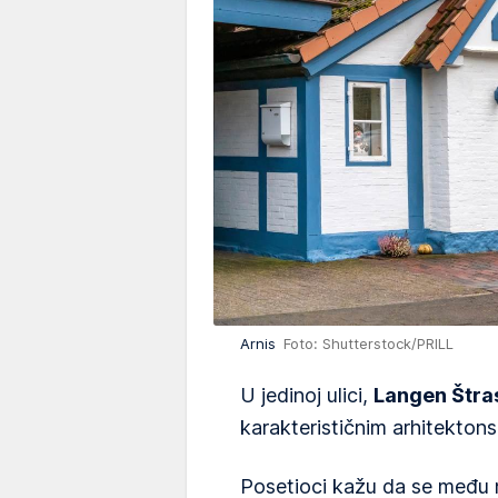
Arnis
Foto: Shutterstock/PRILL
U jedinoj ulici,
Langen Štra
karakterističnim arhitektons
Posetioci kažu da se među nj