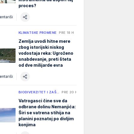
proces?
ntariši
KLIMATSKE PROMENE
PRE 18 H
Zemlja uvodi hitne mere
zbog istorijski niskog
vodostaja reka: Ugroženo
snabdevanje, preti šteta
od dve milijarde evra
ntariši
BIODIVERZITET I ZAŠ…
PRE 20 H
Vatrogasci čine sve da
odbrane dolinu Nemanjića:
Širi se vatrena stihija na
planini poznatoj po divljim
konjima