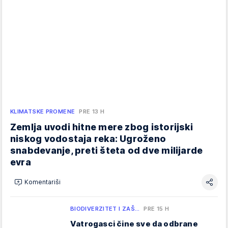
KLIMATSKE PROMENE
PRE 13 H
Zemlja uvodi hitne mere zbog istorijski
niskog vodostaja reka: Ugroženo
snabdevanje, preti šteta od dve milijarde
evra
Komentariši
BIODIVERZITET I ZAŠ…
PRE 15 H
Vatrogasci čine sve da odbrane