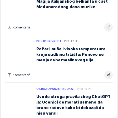
Magija italijanskog belkanta u čast
Međunarodnog dana muzike
Komentariši
POLJOPRIVREDA
PRE 17 H
Požari, suša i visoka temperatura
kroje sudbinu tržišta: Ponovo se
menja cena maslinovog ulja
Komentariši
OBRAZOVANJE I EDUKA…
PRE 17 H
Uvode stroga pravila zbog ChatGPT-
ja: Učenici će morati usmeno da
brane radove kako bi dokazali da
nisu varali