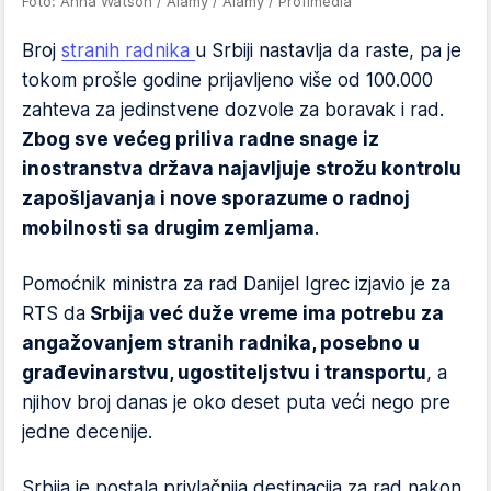
Foto: Anna Watson / Alamy / Alamy / Profimedia
Broj
stranih radnika
u Srbiji nastavlja da raste, pa je
tokom prošle godine prijavljeno više od 100.000
zahteva za jedinstvene dozvole za boravak i rad.
Zbog sve većeg priliva radne snage iz
inostranstva država najavljuje strožu kontrolu
zapošljavanja i nove sporazume o radnoj
mobilnosti sa drugim zemljama
.
Pomoćnik ministra za rad Danijel Igrec izjavio je za
RTS da
Srbija već duže vreme ima potrebu za
angažovanjem stranih radnika, posebno u
građevinarstvu, ugostiteljstvu i transportu
, a
njihov broj danas je oko deset puta veći nego pre
jedne decenije.
Srbija je postala privlačnija destinacija za rad nakon