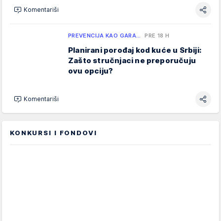
Komentariši
PREVENCIJA KAO GARA…
PRE 18 H
Planirani porođaj kod kuće u Srbiji:
Zašto stručnjaci ne preporučuju
ovu opciju?
Komentariši
KONKURSI I FONDOVI