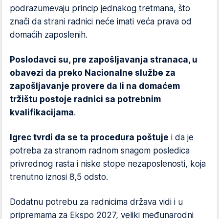
podrazumevaju princip jednakog tretmana, što
znači da strani radnici neće imati veća prava od
domaćih zaposlenih.
Poslodavci su, pre zapošljavanja stranaca, u
obavezi da preko Nacionalne službe za
zapošljavanje provere da li na domaćem
tržištu postoje radnici sa potrebnim
kvalifikacijama
.
Igrec tvrdi da se ta procedura poštuje
i da je
potreba za stranom radnom snagom posledica
privrednog rasta i niske stope nezaposlenosti, koja
trenutno iznosi 8,5 odsto.
Dodatnu potrebu za radnicima država vidi i u
pripremama za Ekspo 2027, veliki međunarodni