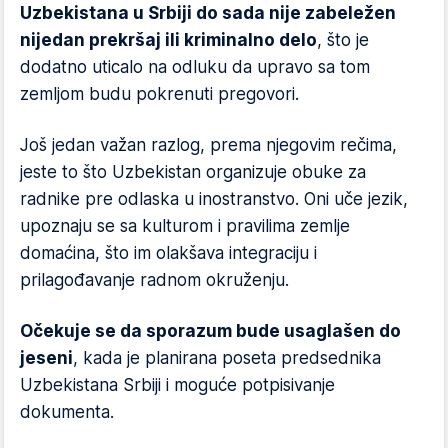
Uzbekistana u Srbiji do sada nije zabeležen
nijedan prekršaj ili kriminalno delo
, što je
dodatno uticalo na odluku da upravo sa tom
zemljom budu pokrenuti pregovori.
Još jedan važan razlog, prema njegovim rečima,
jeste to što Uzbekistan organizuje obuke za
radnike pre odlaska u inostranstvo. Oni uče jezik,
upoznaju se sa kulturom i pravilima zemlje
domaćina, što im olakšava integraciju i
prilagođavanje radnom okruženju.
Očekuje se da sporazum bude usaglašen do
jeseni
, kada je planirana poseta predsednika
Uzbekistana Srbiji i moguće potpisivanje
dokumenta.