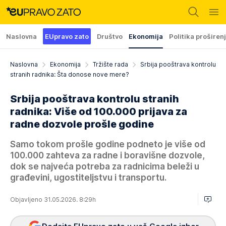
Naslovna
EUpravo zato
Društvo
Ekonomija
Politika proširen
Naslovna
Ekonomija
Tržište rada
Srbija pooštrava kontrolu
stranih radnika: Šta donose nove mere?
Srbija pooštrava kontrolu stranih
radnika: Više od 100.000 prijava za
radne dozvole prošle godine
Samo tokom prošle godine podneto je više od
100.000 zahteva za radne i boravišne dozvole,
dok se najveća potreba za radnicima beleži u
građevini, ugostiteljstvu i transportu.
Objavljeno 31.05.2026. 8:29h