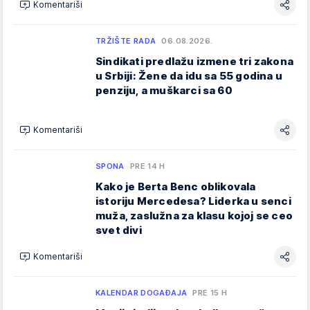
Komentariši
TRŽIŠTE RADA
06.08.2026.
Sindikati predlažu izmene tri zakona
u Srbiji: Žene da idu sa 55 godina u
penziju, a muškarci sa 60
Komentariši
SPONA
PRE 14 H
Kako je Berta Benc oblikovala
istoriju Mercedesa? Liderka u senci
muža, zaslužna za klasu kojoj se ceo
svet divi
Komentariši
KALENDAR DOGAĐAJA
PRE 15 H