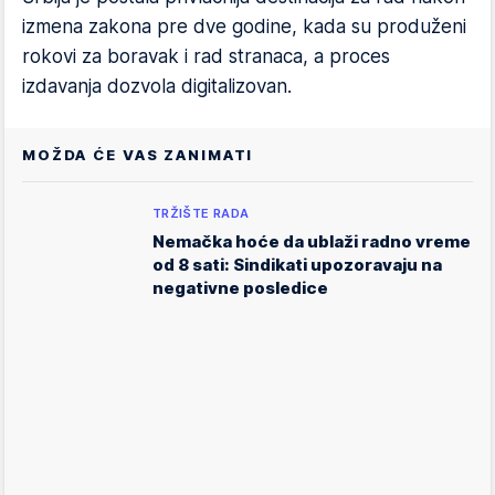
izmena zakona pre dve godine, kada su produženi
rokovi za boravak i rad stranaca, a proces
izdavanja dozvola digitalizovan.
MOŽDA ĆE VAS ZANIMATI
TRŽIŠTE RADA
Nemačka hoće da ublaži radno vreme
od 8 sati: Sindikati upozoravaju na
negativne posledice