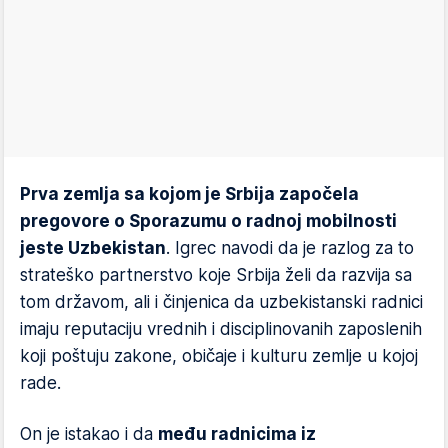
Prva zemlja sa kojom je Srbija započela
pregovore o Sporazumu o radnoj mobilnosti
jeste Uzbekistan
. Igrec navodi da je razlog za to
strateško partnerstvo koje Srbija želi da razvija sa
tom državom, ali i činjenica da uzbekistanski radnici
imaju reputaciju vrednih i disciplinovanih zaposlenih
koji poštuju zakone, običaje i kulturu zemlje u kojoj
rade.
On je istakao i da
među radnicima iz