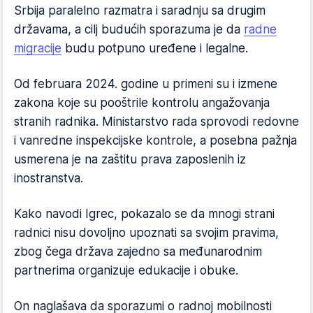
Srbija paralelno razmatra i saradnju sa drugim
državama, a cilj budućih sporazuma je da
radne
migracije
budu potpuno uređene i legalne.
Od februara 2024. godine u primeni su i izmene
zakona koje su pooštrile kontrolu angažovanja
stranih radnika. Ministarstvo rada sprovodi redovne
i vanredne inspekcijske kontrole, a posebna pažnja
usmerena je na zaštitu prava zaposlenih iz
inostranstva.
Kako navodi Igrec, pokazalo se da mnogi strani
radnici nisu dovoljno upoznati sa svojim pravima,
zbog čega država zajedno sa međunarodnim
partnerima organizuje edukacije i obuke.
On naglašava da sporazumi o radnoj mobilnosti