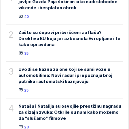
javlja: Gazda Paja šokiran iako nudi slobodne
vikende i besplatan obrok
40
2
Zašto su čepovi pričvršćeni za flašu?
Direktiva EU koja je razbesnela Evropljane i te
kako opravdana
35
3
Uvodi se kazna za one koji se sami voze u
automobilima: Novi radari prepoznaju broj
putnika i automatski kažnjavaju
25
4
Nataša i Natalija su osvojile prestižnu nagradu
za dizajn zvuka: Otkrile su nam kako možemo
da "slušamo" filmove
23