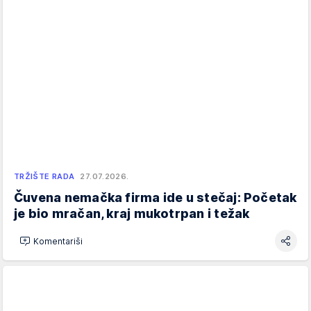
TRŽIŠTE RADA
27.07.2026.
Čuvena nemačka firma ide u stečaj: Početak
je bio mračan, kraj mukotrpan i težak
Komentariši