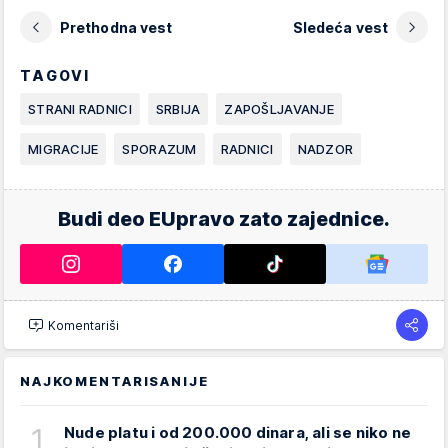
Prethodna vest
Sledeća vest
TAGOVI
STRANI RADNICI
SRBIJA
ZAPOŠLJAVANJE
MIGRACIJE
SPORAZUM
RADNICI
NADZOR
Budi deo EUpravo zato zajednice.
Komentariši
NAJKOMENTARISANIJE
1
Nude platu i od 200.000 dinara, ali se niko ne