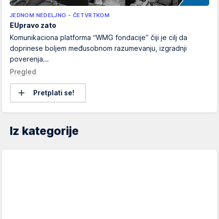
JEDNOM NEDELJNO - ČETVRTKOM
EUpravo zato
Komunikaciona platforma “WMG fondacije” čiji je cilj da
doprinese boljem međusobnom razumevanju, izgradnji
poverenja...
Pregled
Pretplati se!
Iz kategorije