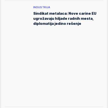
INDUSTRIJA
Sindikat metalaca: Nove carine EU
ugrožavaju hiljade radnih mesta,
diplomatija jedino rešenje