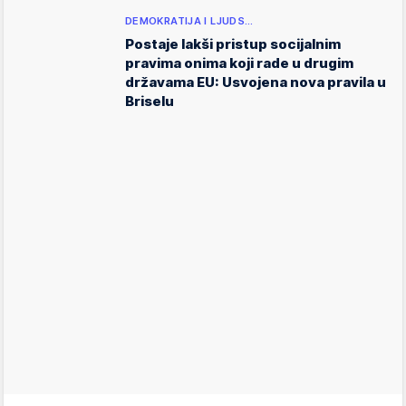
DEMOKRATIJA I LJUDS…
Postaje lakši pristup socijalnim
pravima onima koji rade u drugim
državama EU: Usvojena nova pravila u
Briselu