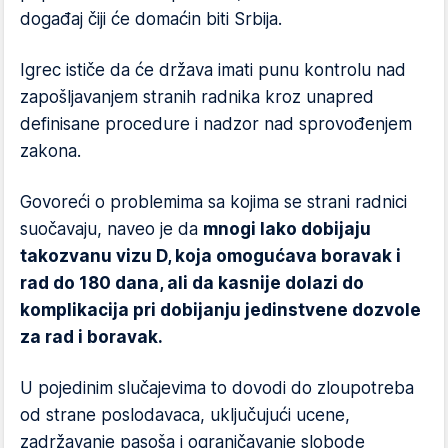
događaj čiji će domaćin biti Srbija.
Igrec ističe da će država imati punu kontrolu nad
zapošljavanjem stranih radnika kroz unapred
definisane procedure i nadzor nad sprovođenjem
zakona.
Govoreći o problemima sa kojima se strani radnici
suočavaju, naveo je da
mnogi lako dobijaju
takozvanu vizu D, koja omogućava boravak i
rad do 180 dana, ali da kasnije dolazi do
komplikacija pri dobijanju jedinstvene dozvole
za rad i boravak.
U pojedinim slučajevima to dovodi do zloupotreba
od strane poslodavaca, uključujući ucene,
zadržavanje pasoša i ograničavanje slobode