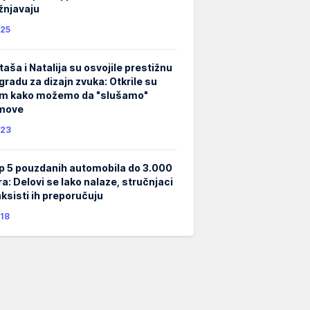
žnjavaju
25
taša i Natalija su osvojile prestižnu
gradu za dizajn zvuka: Otkrile su
m kako možemo da "slušamo"
lmove
23
p 5 pouzdanih automobila do 3.000
ra: Delovi se lako nalaze, stručnjaci
taksisti ih preporučuju
18