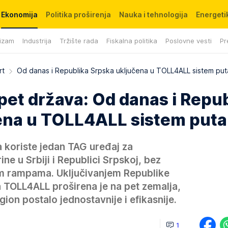
Ekonomija
Politika proširenja
Nauka i tehnologija
Energetik
izam
Industrija
Tržište rada
Fiskalna politika
Poslovne vesti
Pr
rt
Od danas i Republika Srpska uključena u TOLL4ALL sistem put
pet država: Od danas i Repub
ena u TOLL4ALL sistem puta
koriste jedan TAG uređaj za
ne u Srbiji i Republici Srpskoj, bez
im rampama. Uključivanjem Republike
 TOLL4ALL proširena je na pet zemalja,
ion postalo jednostavnije i efikasnije.
1