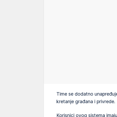
Time se dodatno unapređuje
kretanje građana i privrede.
Korisnici ovog sistema imaj