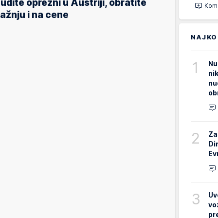
udite oprezni u Austriji, obratite
Kome
ažnju i na cene
NAJKO
1
Nu
ni
nu
ob
2
Za
Di
Ev
3
Uv
vo
pr