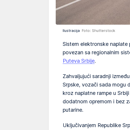
Ilustracija
Foto: Shutterstock
Sistem elektronske naplate 
povezan sa regionalnim sis
Puteva Srbije
.
Zahvaljujući saradnji izmeđ
Srpske, vozači sada mogu da
kroz naplatne rampe u Srbiji
dodatnom opremom i bez zau
putarine.
Uključivanjem Republike S