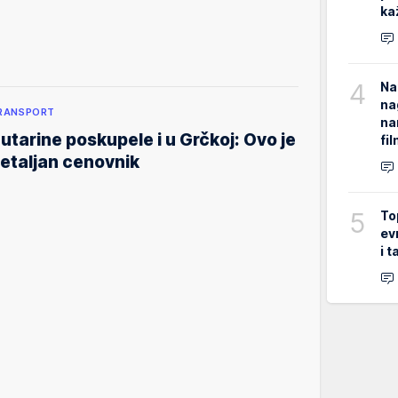
ka
4
Na
na
RANSPORT
na
utarine poskupele i u Grčkoj: Ovo je
fi
etaljan cenovnik
5
To
ev
i 