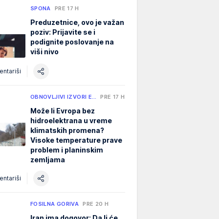
SPONA
PRE 17 H
Preduzetnice, ovo je važan
poziv: Prijavite se i
podignite poslovanje na
viši nivo
ntariši
OBNOVLJIVI IZVORI E…
PRE 17 H
Može li Evropa bez
hidroelektrana u vreme
klimatskih promena?
Visoke temperature prave
problem i planinskim
zemljama
ntariši
FOSILNA GORIVA
PRE 20 H
Iran ima dogovor: Da li će