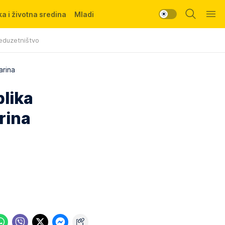
a i životna sredina
Mladi
eduzetništvo
arina
lika
rina