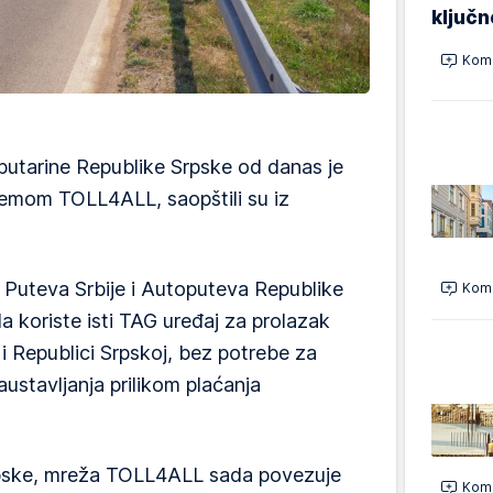
ključ
Kome
putarine Republike Srpske od danas je
temom TOLL4ALL, saopštili su iz
u Puteva Srbije i Autoputeva Republike
Kome
 koriste isti TAG uređaj za prolazak
 i Republici Srpskoj, bez potrebe za
stavljanja prilikom plaćanja
rpske, mreža TOLL4ALL sada povezuje
Kome