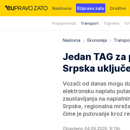
Naslovna
EUpravo zato
Društvo
Poljoprivreda
Transport
Trgovina
Tur
Događaji
News
WMG fondacija
Naslovna
Ekonomija
Transpo
Jedan TAG za 
Srpska uključ
Vozači od danas mogu da 
elektronsku naplatu putari
zaustavljanja na naplatn
Srpske, regionalna mreža
čime je putovanje kroz reg
Objavljeno 04.06.2026. 9:15h