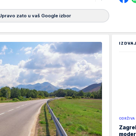
Upravo zato u vaš Google izbor
IZDVA
ODRŽIVA
Zagreb
modern