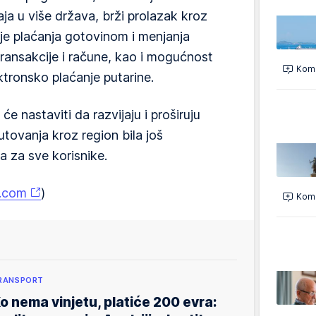
ja u više država, brži prolazak kroz
je plaćanja gotovinom i menjanja
 transakcije i račune, kao i mogućnost
Kome
ktronsko plaćanje putarine.
će nastaviti da razvijaju i proširuju
ovanja kroz region bila još
a za sve korisnike.
a.com
)
Kome
RANSPORT
o nema vinjetu, platiće 200 evra: