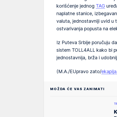
korišćenje jednog
TAG
uređa
naplatne stanice, izbegavan
valuta, jednostavniji uvid u
ostvarivanja popusta na ele
Iz Puteva Srbije poručuju da 
sistem TOLL4ALL kako bi put
jednostavnija, brža i udobnij
(M.A./EUpravo zato/
ekapij
MOŽDA ĆE VAS ZANIMATI
T
K