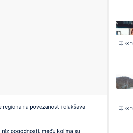
Kome
 regionalna povezanost i olakšava
Kome
u niz pogodnosti, među kojima su