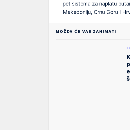
pet sistema za naplatu putar
Makedoniju, Crnu Goru i Hr
MOŽDA ĆE VAS ZANIMATI
T
K
p
e
š