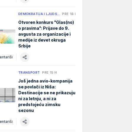
DEMOKRATIJA I LJUDS…
PRE 16 H
Otvoren konkurs "Glas(no)
o pravima": Prijave do 9.
avgusta za organizacije i
medije iz devet okruga
Srbije
ntariši
TRANSPORT
PRE 15 H
Još jedna avio-kompanija
se povlači iz Niša:
Destinacije se ne prikazuju
ni za letnju, a ni za
predstojeću zimsku
sezonu
ntariši