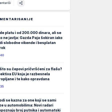
ntariši
MENTARISANIJE
de platu i od 200.000 dinara, ali se
ko ne javlja: Gazda Paja šokiran iako
di slobodne vikende i besplatan
rok
40
što su čepovi pričvršćeni za flašu?
rektiva EU koja je razbesnela
ropljane i te kako opravdana
35
odi se kazna za one koji se sami
ze u automobilima: Novi radari
epoznaju broj putnika i automatski