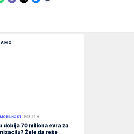
JAMO
 MOBILNOST
PRE 14 H
 dobija 70 miliona evra za
izaciju? Žele da reše