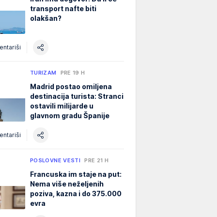
transport nafte biti
olakšan?
ntariši
TURIZAM
PRE 19 H
Madrid postao omiljena
destinacija turista: Stranci
ostavili milijarde u
glavnom gradu Španije
ntariši
POSLOVNE VESTI
PRE 21 H
Francuska im staje na put:
Nema više neželjenih
poziva, kazna i do 375.000
evra