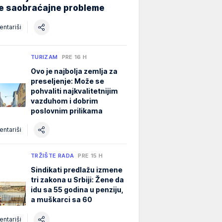
ne saobraćajne probleme
ntariši
TURIZAM
PRE 16 H
Ovo je najbolja zemlja za
preseljenje: Može se
pohvaliti najkvalitetnijim
vazduhom i dobrim
poslovnim prilikama
ntariši
TRŽIŠTE RADA
PRE 15 H
Sindikati predlažu izmene
tri zakona u Srbiji: Žene da
idu sa 55 godina u penziju,
a muškarci sa 60
ntariši