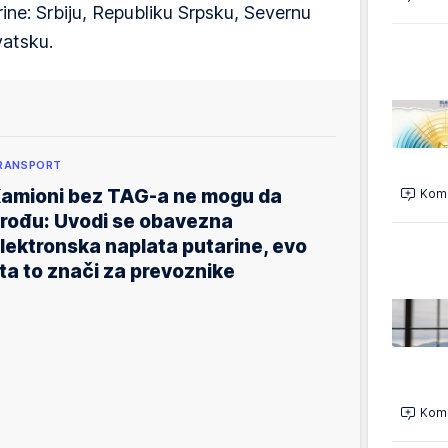
ine: Srbiju, Republiku Srpsku, Severnu
vatsku.
RANSPORT
amioni bez TAG-a ne mogu da
Kome
rođu: Uvodi se obavezna
lektronska naplata putarine, evo
ta to znači za prevoznike
Kome