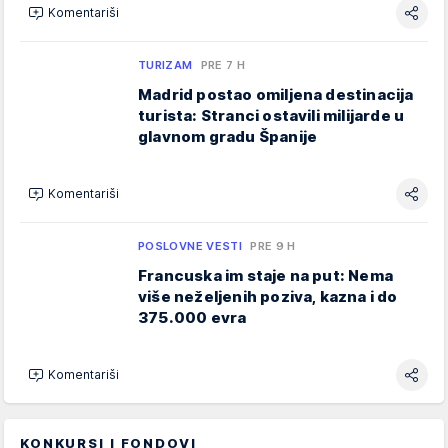
Komentariši
TURIZAM
PRE 7 H
Madrid postao omiljena destinacija
turista: Stranci ostavili milijarde u
glavnom gradu Španije
Komentariši
POSLOVNE VESTI
PRE 9 H
Francuska im staje na put: Nema
više neželjenih poziva, kazna i do
375.000 evra
Komentariši
KONKURSI I FONDOVI