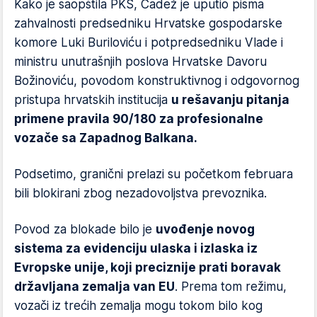
Kako je saopštila PKS, Čadež je uputio pisma
zahvalnosti predsedniku Hrvatske gospodarske
komore Luki Buriloviću i potpredsedniku Vlade i
ministru unutrašnjih poslova Hrvatske Davoru
Božinoviću, povodom konstruktivnog i odgovornog
pristupa hrvatskih institucija
u rešavanju pitanja
primene pravila 90/180 za profesionalne
vozače sa Zapadnog Balkana.
Podsetimo, granični prelazi su početkom februara
bili blokirani zbog nezadovoljstva prevoznika.
Povod za blokade bilo je
uvođenje novog
sistema za evidenciju ulaska i izlaska iz
Evropske unije, koji preciznije prati boravak
državljana zemalja van EU
. Prema tom režimu,
vozači iz trećih zemalja mogu tokom bilo kog