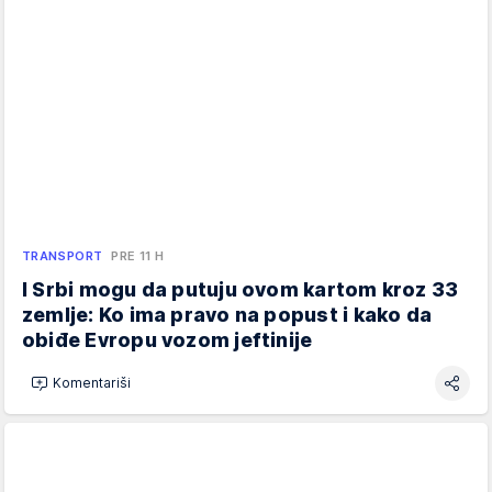
TRANSPORT
PRE 11 H
I Srbi mogu da putuju ovom kartom kroz 33
zemlje: Ko ima pravo na popust i kako da
obiđe Evropu vozom jeftinije
Komentariši