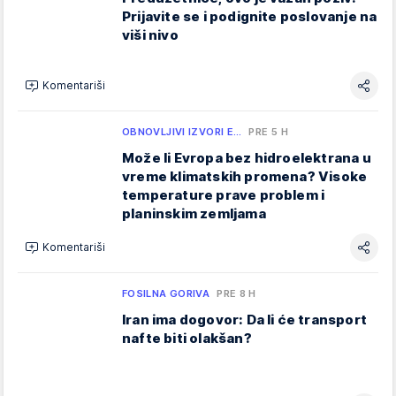
Prijavite se i podignite poslovanje na
viši nivo
Komentariši
OBNOVLJIVI IZVORI E…
PRE 5 H
Može li Evropa bez hidroelektrana u
vreme klimatskih promena? Visoke
temperature prave problem i
planinskim zemljama
Komentariši
FOSILNA GORIVA
PRE 8 H
Iran ima dogovor: Da li će transport
nafte biti olakšan?