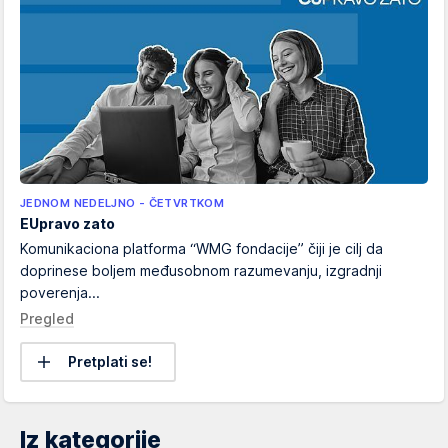
JEDNOM NEDELJNO - ČETVRTKOM
EUpravo zato
Komunikaciona platforma “WMG fondacije” čiji je cilj da
doprinese boljem međusobnom razumevanju, izgradnji
poverenja...
Pregled
Pretplati se!
Iz kategorije