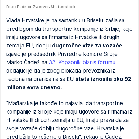
Foto: Rudmer Zwerver/Shutterstock
Vlada Hrvatske je na sastanku u Briselu izašla sa
predlogom da transportne kompanije iz Srbije, koje
imaju ugovore sa firmama iz Hrvatske ili drugih
zemalja EU, dobiju
dugoročne vize za vozače
,
izjavio je predsednik Privredne komore Srbije
Marko Čadež na
33. Kopaonik biznis forumu
dodajući je da je zbog blokada prevoznika iz
regiona na granicama sa EU
šteta iznosila oko 92
miliona evra dnevno.
"Mađarska je takođe to najavila, da transportne
kompanije iz Srbije koje imaju ugovore sa firmama iz
Hrvatske ili drugih zemalja u EU, imaju prava da za
svoje vozače dobiju dugoročne vize. Hrvatska je
predložila to rešenje u Briselu", rekao je Čadež.