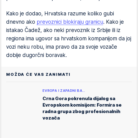
Kako je dodao, Hrvatska razume koliko gubi
dnevno ako
prevoznici blokiraju granicu
. Kako je
istakao Čadež, ako neki prevoznik iz Srbije ili iz
regiona ima ugovor sa hrvatskom kompanijom da joj
vozi neku robu, ima pravo da za svoje vozače
dobije dugorčni boravak.
MOŽDA ĆE VAS ZANIMATI
EVROPA I ZAPADNI BA…
Crna Gora pokrenula dijalog sa
Evropskom komisijom: Formira se
radna grupa zbog profesionalnih
vozača