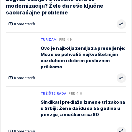
modernizaciju? Žele da reše ključne
saobraćajne probleme
Komentariši
TURIZAM
PRE 4 H
Ovo je najbolja zemlja za preseljenje:
Može se pohvaliti najkvalitetnijim
vazduhom i dobrim poslovnim
prilikama
Komentariši
TRŽIŠTE RADA
PRE 4 H
Sindikati predlažu izmene tri zakona
u Srbiji: Žene da idu sa 55 godina u
penziju, a muškarci sa 60
Komentariši