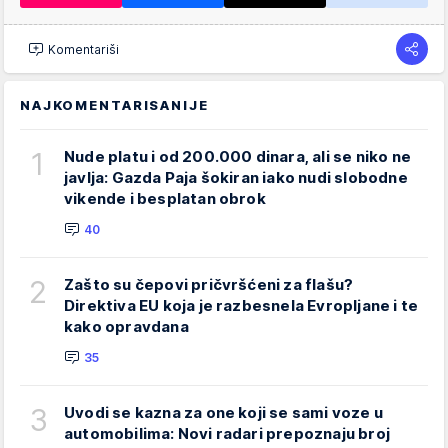
Komentariši
NAJKOMENTARISANIJE
1
Nude platu i od 200.000 dinara, ali se niko ne
javlja: Gazda Paja šokiran iako nudi slobodne
vikende i besplatan obrok
40
2
Zašto su čepovi pričvršćeni za flašu?
Direktiva EU koja je razbesnela Evropljane i te
kako opravdana
35
3
Uvodi se kazna za one koji se sami voze u
automobilima: Novi radari prepoznaju broj