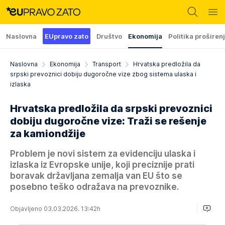
Naslovna
EUpravo zato
Društvo
Ekonomija
Politika proširen
Naslovna
Ekonomija
Transport
Hrvatska predložila da
srpski prevoznici dobiju dugoročne vize zbog sistema ulaska i
izlaska
Hrvatska predložila da srpski prevoznici
dobiju dugoročne vize: Traži se rešenje
za kamiondžije
Problem je novi sistem za evidenciju ulaska i
izlaska iz Evropske unije, koji preciznije prati
boravak državljana zemalja van EU što se
posebno teško odražava na prevoznike.
Objavljeno 03.03.2026. 13:42h