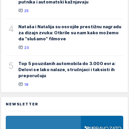
putnika i automatski kažnjavaju
25
4
Nataša i Natalija su osvojile prestižnu nagradu
za dizajn zvuka: Otkrile su nam kako možemo
da "slušamo" filmove
23
5
Top 5 pouzdanih automobila do 3.000 evra:
Delovi se lako nalaze, stručnjaci i taksisti ih
preporučuju
18
NEWSLETTER