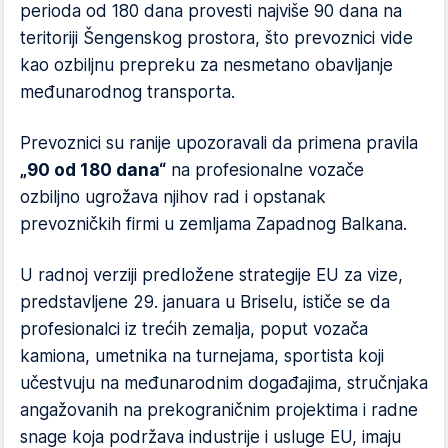
perioda od 180 dana provesti najviše 90 dana na
teritoriji Šengenskog prostora, što prevoznici vide
kao ozbiljnu prepreku za nesmetano obavljanje
međunarodnog transporta.
Prevoznici su ranije upozoravali da primena pravila
„90 od 180 dana“
na profesionalne vozače
ozbiljno ugrožava njihov rad i opstanak
prevozničkih firmi u zemljama Zapadnog Balkana.
U radnoj verziji predložene strategije EU za vize,
predstavljene 29. januara u Briselu, ističe se da
profesionalci iz trećih zemalja, poput vozača
kamiona, umetnika na turnejama, sportista koji
učestvuju na međunarodnim događajima, stručnjaka
angažovanih na prekograničnim projektima i radne
snage koja podržava industrije i usluge EU, imaju