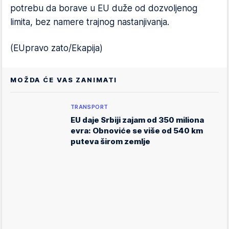
potrebu da borave u EU duže od dozvoljenog
limita, bez namere trajnog nastanjivanja.
(EUpravo zato/Ekapija)
MOŽDA ĆE VAS ZANIMATI
TRANSPORT
EU daje Srbiji zajam od 350 miliona
evra: Obnoviće se više od 540 km
puteva širom zemlje