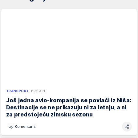
TRANSPORT
PRE 3 H
Još jedna avio-kompanija se povlači iz Niša:
Destinacije se ne prikazuju ni za letnju, a ni
za predstojeću zimsku sezonu
Komentariši