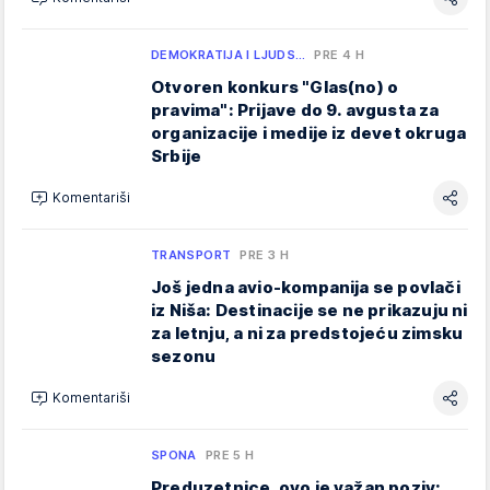
DEMOKRATIJA I LJUDS…
PRE 4 H
Otvoren konkurs "Glas(no) o
pravima": Prijave do 9. avgusta za
organizacije i medije iz devet okruga
Srbije
Komentariši
TRANSPORT
PRE 3 H
Još jedna avio-kompanija se povlači
iz Niša: Destinacije se ne prikazuju ni
za letnju, a ni za predstojeću zimsku
sezonu
Komentariši
SPONA
PRE 5 H
Preduzetnice, ovo je važan poziv: