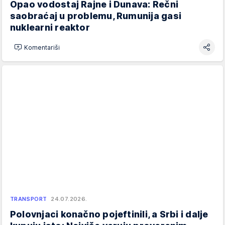
Opao vodostaj Rajne i Dunava: Rečni
saobraćaj u problemu, Rumunija gasi
nuklearni reaktor
Komentariši
TRANSPORT
24.07.2026.
Polovnjaci konačno pojeftinili, a Srbi i dalje