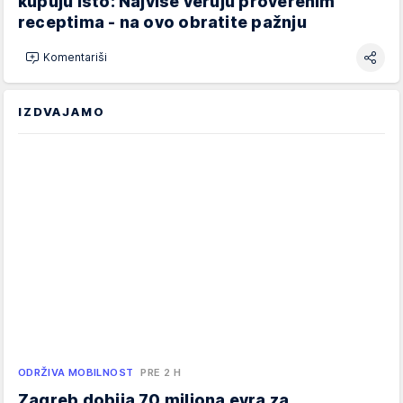
kupuju isto: Najviše veruju proverenim
receptima - na ovo obratite pažnju
Komentariši
IZDVAJAMO
ODRŽIVA MOBILNOST
PRE 2 H
Zagreb dobija 70 miliona evra za