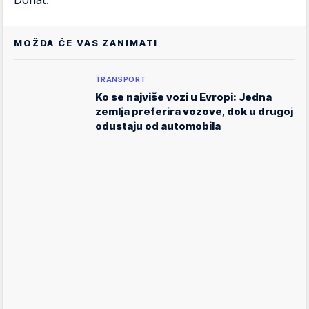
Donat.
MOŽDA ĆE VAS ZANIMATI
TRANSPORT
Ko se najviše vozi u Evropi: Jedna
zemlja preferira vozove, dok u drugoj
odustaju od automobila