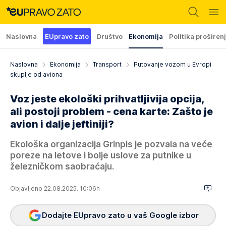
Naslovna
EUpravo zato
Društvo
Ekonomija
Politika proširen
Naslovna
Ekonomija
Transport
Putovanje vozom u Evropi
skuplje od aviona
Voz jeste ekološki prihvatljivija opcija,
ali postoji problem - cena karte: Zašto je
avion i dalje jeftiniji?
Ekološka organizacija Grinpis je pozvala na veće
poreze na letove i bolje uslove za putnike u
železničkom saobraćaju.
Objavljeno 22.08.2025. 10:06h
Dodajte EUpravo zato u vaš Google izbor