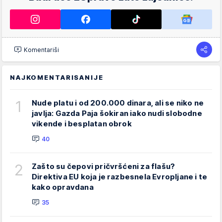
Komentariši
NAJKOMENTARISANIJE
1
Nude platu i od 200.000 dinara, ali se niko ne
javlja: Gazda Paja šokiran iako nudi slobodne
vikende i besplatan obrok
40
2
Zašto su čepovi pričvršćeni za flašu?
Direktiva EU koja je razbesnela Evropljane i te
kako opravdana
35