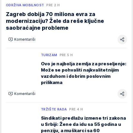
ODRŽIVA MOBILNOST
PRE 2 H
Zagreb dobija 70 miliona evra za
modernizaciju? Žele da reše ključne
saobraćajne probleme
Komentariši
TURIZAM
PRE 5 H
Ovo je najbolja zemlja za preseljenje:
Može se pohvaliti najkvalitetnijim
vazduhom i dobrim poslovnim
prilikama
Komentariši
TRŽIŠTE RADA
PRE 4 H
Sindikati predlažu izmene tri zakona
u Srbiji: Žene da idu sa 55 godina u
penziju, a muškarci sa 60