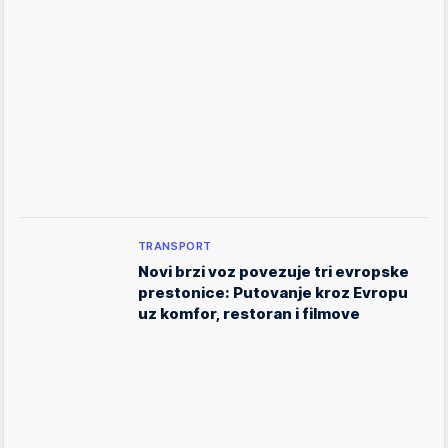
TRANSPORT
Novi brzi voz povezuje tri evropske
prestonice: Putovanje kroz Evropu
uz komfor, restoran i filmove