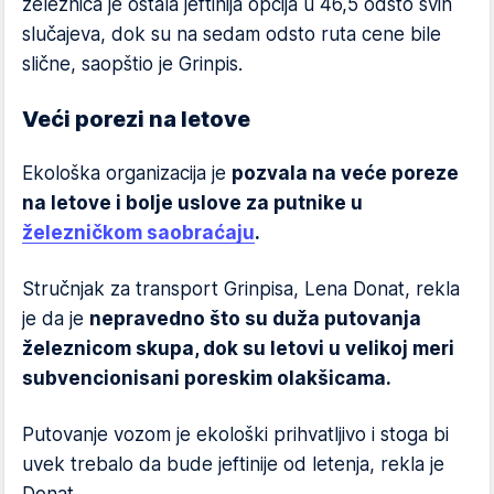
železnica je ostala jeftinija opcija u 46,5 odsto svih
slučajeva, dok su na sedam odsto ruta cene bile
slične, saopštio je Grinpis.
Veći porezi na letove
Ekološka organizacija je
pozvala na veće poreze
na letove i bolje uslove za putnike u
železničkom saobraćaju
.
Stručnjak za transport Grinpisa, Lena Donat, rekla
je da je
nepravedno što su duža putovanja
železnicom skupa, dok su letovi u velikoj meri
subvencionisani poreskim olakšicama.
Putovanje vozom je ekološki prihvatljivo i stoga bi
uvek trebalo da bude jeftinije od letenja, rekla je