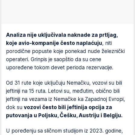
Analiza nije uključivala naknade za prtljag,
koje avio-kompanije često naplaćuju
, niti
porodične popuste koje ponekad nude železnički
operateri. Grinpis je saopštio da su cene
upoređene tokom devet perioda rezervacije.
Od 31 rute koje uključuju Nemačku, vozovi su bili
jeftiniji na 15 ruta. Letovi su, međutim, obično bili
jeftiniji na vezama iz Nemačke ka Zapadnoj Evropi,
dok su
vozovi često bili jeftinija opcija za
putovanja u Poljsku, Češku, Austriju i Belgiju.
U poređenju sa sličnom studijom iz 2023. godine,