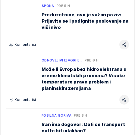
SPONA
PRE 5 H
Preduzetnice, ovo je važan poziv:
Prijavite se i podignite poslovanje na
viši nivo
Komentariši
OBNOVLJIVI IZVORI E…
PRE 6 H
Može li Evropa bez hidroelektrana u
vreme klimatskih promena? Visoke
temperature prave problem i
planinskim zemljama
Komentariši
FOSILNA GORIVA
PRE 8 H
Iran ima dogovor: Da li će transport
nafte biti olakšan?