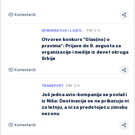
Komentariši
DEMOKRATIJA I LJUDS…
PRE 5 H
Otvoren konkurs "Glas(no) o
pravima": Prijave do 9. avgusta za
organizacije i medije iz devet okruga
Srbije
Komentariši
TRANSPORT
PRE 3 H
Još jedna avio-kompanija se povlači
iz Niša: Destinacije se ne prikazuju ni
za letnju, a ni za predstojeću zimsku
sezonu
Komentariši