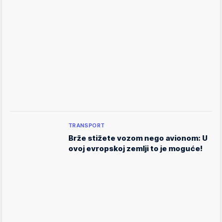
TRANSPORT
Brže stižete vozom nego avionom: U
ovoj evropskoj zemlji to je moguće!