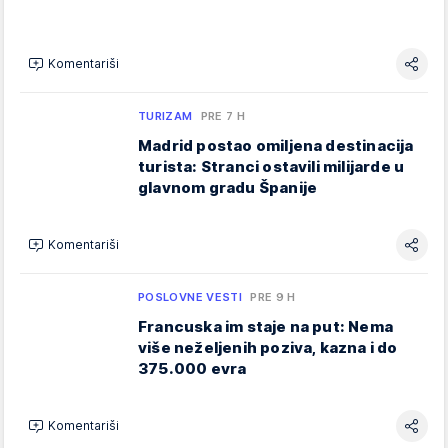
Komentariši
TURIZAM
PRE 7 H
Madrid postao omiljena destinacija
turista: Stranci ostavili milijarde u
glavnom gradu Španije
Komentariši
POSLOVNE VESTI
PRE 9 H
Francuska im staje na put: Nema
više neželjenih poziva, kazna i do
375.000 evra
Komentariši