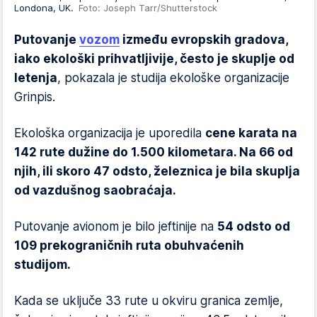
Londona, UK.
Foto: Joseph Tarr/Shutterstock
Putovanje
vozom
između evropskih gradova,
iako ekološki prihvatljivije, često je skuplje od
letenja
, pokazala je studija ekološke organizacije
Grinpis.
Ekološka organizacija je uporedila
cene karata na
142 rute dužine do 1.500 kilometara. Na 66 od
njih, ili skoro 47 odsto, železnica je bila skuplja
od vazdušnog saobraćaja.
Putovanje avionom je bilo jeftinije na
54 odsto od
109 prekograničnih ruta obuhvaćenih
studijom.
Kada se uključe 33 rute u okviru granica zemlje,