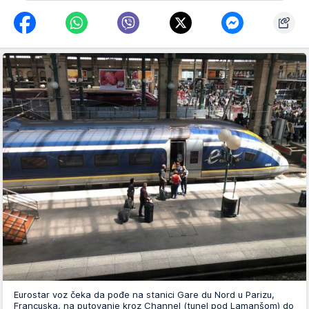
Eurostar voz čeka da pođe na stanici Gare du Nord u Parizu,
Francuska, na putovanje kroz Channel (tunel pod Lamanšom) do