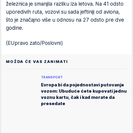
železnica je smanjila razliku iza letova. Na 41 odsto
uporedivih ruta, vozovi su sada jeftiniji od aviona,
što je značajno više u odnosu na 27 odsto pre dve
godine.
(EUpravo zato/Poslovni)
MOŽDA ĆE VAS ZANIMATI
TRANSPORT
Evropa bi da pojednostavi putovanje
vozom: Ubuduće ćete kupovati jednu
voznu kartu, čak i kad morate da
presedate