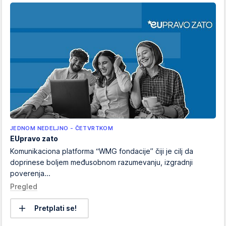
JEDNOM NEDELJNO - ČETVRTKOM
EUpravo zato
Komunikaciona platforma “WMG fondacije” čiji je cilj da
doprinese boljem međusobnom razumevanju, izgradnji
poverenja...
Pregled
Pretplati se!