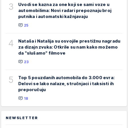
3
Uvodi se kazna za one koji se sami voze u
automobilima: Novi radari prepoznaju broj
putnika i automatski kažnjavaju
25
4
Nataša i Natalija su osvojile prestižnu nagradu
za dizajn zvuka: Otkrile su nam kako možemo
da "slušamo" filmove
23
5
Top 5 pouzdanih automobila do 3.000 evra:
Delovi se lako nalaze, stručnjaci i taksisti ih
preporučuju
18
NEWSLETTER