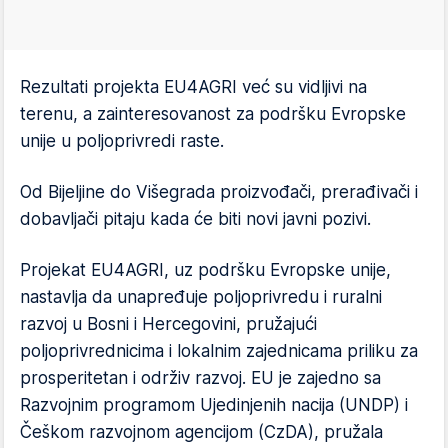
Rezultati projekta EU4AGRI već su vidljivi na
terenu, a zainteresovanost za podršku Evropske
unije u poljoprivredi raste.
Od Bijeljine do Višegrada proizvođači, prerađivači i
dobavljači pitaju kada će biti novi javni pozivi.
Projekat EU4AGRI, uz podršku Evropske unije,
nastavlja da unapređuje poljoprivredu i ruralni
razvoj u Bosni i Hercegovini, pružajući
poljoprivrednicima i lokalnim zajednicama priliku za
prosperitetan i održiv razvoj. EU je zajedno sa
Razvojnim programom Ujedinjenih nacija (UNDP) i
Češkom razvojnom agencijom (CzDA), pružala