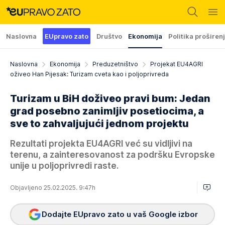
Naslovna
EUpravo zato
Društvo
Ekonomija
Politika proširen
Naslovna
Ekonomija
Preduzetništvo
Projekat EU4AGRI
oživeo Han Pijesak: Turizam cveta kao i poljoprivreda
Turizam u BiH doživeo pravi bum: Jedan
grad posebno zanimljiv posetiocima, a
sve to zahvaljujući jednom projektu
Rezultati projekta EU4AGRI već su vidljivi na
terenu, a zainteresovanost za podršku Evropske
unije u poljoprivredi raste.
Objavljeno 25.02.2025. 9:47h
Dodajte EUpravo zato u vaš Google izbor