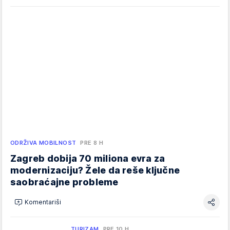
ODRŽIVA MOBILNOST
PRE 8 H
Zagreb dobija 70 miliona evra za
modernizaciju? Žele da reše ključne
saobraćajne probleme
Komentariši
TURIZAM
PRE 10 H