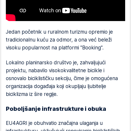
Jedan početnik u ruralnom turizmu opremio je
tradicionalnu kuću za odmor, a ona već beleži
visoku popularnost na platformi "Booking".
Lokalno planinarsko društvo je, zahvaljujući
projektu, nabavilo visokokvalitetne bicikle i
osnovalo biciklističku sekciju, čime je omogućena
organizacija događaja koji okupljaju ljubitelje
biciklizma iz šire regije.
Poboljšanje infrastrukture i obuka
EU4AGRI je obuhvatio značajna ulaganja u