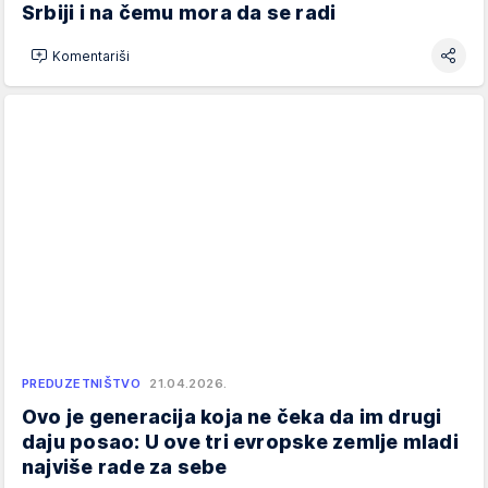
Srbiji i na čemu mora da se radi
Komentariši
PREDUZETNIŠTVO
21.04.2026.
Ovo je generacija koja ne čeka da im drugi
daju posao: U ove tri evropske zemlje mladi
najviše rade za sebe