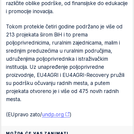
različite oblike podrške, od finansijske do edukacije
i promocije inovacija.
Tokom protekle četiri godine podržano je više od
213 projekata širom BiH i to prema
poljoprivrednicima, ruralnim zajednicama, malim i
srednjim preduzećima u ruralnim područjima,
udruženjima poljoprivrednika i istraživačkim
institucija. Uz unapređenje poljoprivredne
proizvodnje, EU4AGRI i EU4AGRI-Recovery pružili
su podršku očuvanju radnih mesta, a putem
projekata otvoreno je i više od 475 novih radnih
mesta.
(EUpravo zato/
undp.org
)
MOŽDA ĆE VAS ZANIMATI