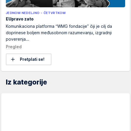
JEDNOM NEDELJNO - ČETVRTKOM
EUpravo zato
Komunikaciona platforma “WMG fondacije” čiji je cilj da
doprinese boljem međusobnom razumevanju, izgradnji
poverenja...
Pregled
Pretplati se!
Iz kategorije