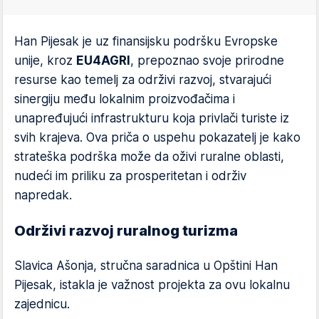
Han Pijesak je uz finansijsku podršku Evropske
unije, kroz
EU4AGRI
, prepoznao svoje prirodne
resurse kao temelj za održivi razvoj, stvarajući
sinergiju među lokalnim proizvođačima i
unapređujući infrastrukturu koja privlači turiste iz
svih krajeva. Ova priča o uspehu pokazatelj je kako
strateška podrška može da oživi ruralne oblasti,
nudeći im priliku za prosperitetan i održiv
napredak.
Održivi razvoj ruralnog turizma
Slavica Ašonja, stručna saradnica u Opštini Han
Pijesak, istakla je važnost projekta za ovu lokalnu
zajednicu.