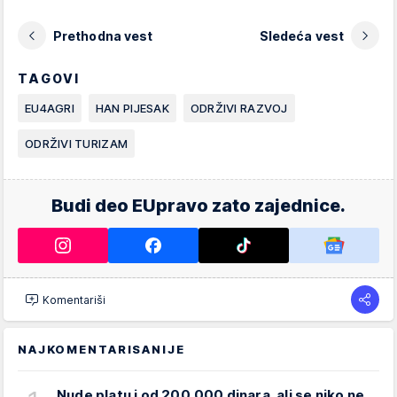
Prethodna vest
Sledeća vest
TAGOVI
EU4AGRI
HAN PIJESAK
ODRŽIVI RAZVOJ
ODRŽIVI TURIZAM
Budi deo EUpravo zato zajednice.
Komentariši
NAJKOMENTARISANIJE
Nude platu i od 200.000 dinara, ali se niko ne