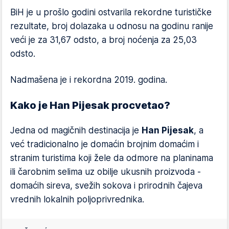
BiH je u prošlo godini ostvarila rekordne turističke
rezultate, broj dolazaka u odnosu na godinu ranije
veći je za 31,67 odsto, a broj noćenja za 25,03
odsto.
Nadmašena je i rekordna 2019. godina.
Kako je Han Pijesak procvetao?
Jedna od magičnih destinacija je
Han Pijesak
, a
već tradicionalno je domaćin brojnim domaćim i
stranim turistima koji žele da odmore na planinama
ili čarobnim selima uz obilje ukusnih proizvoda -
domaćih sireva, svežih sokova i prirodnih čajeva
vrednih lokalnih poljoprivrednika.