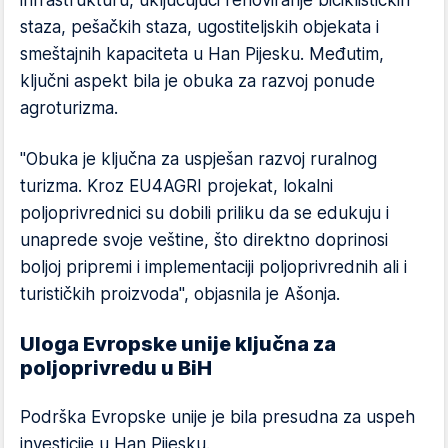
infrastrukturu, uključujući renoviranje biciklističkih
staza, pešačkih staza, ugostiteljskih objekata i
smeštajnih kapaciteta u Han Pijesku. Međutim,
ključni aspekt bila je obuka za razvoj ponude
agroturizma.
"Obuka je ključna za uspješan razvoj ruralnog
turizma. Kroz EU4AGRI projekat, lokalni
poljoprivrednici su dobili priliku da se edukuju i
unaprede svoje veštine, što direktno doprinosi
boljoj pripremi i implementaciji poljoprivrednih ali i
turističkih proizvoda", objasnila je Ašonja.
Uloga Evropske unije ključna za
poljoprivredu u BiH
Podrška Evropske unije je bila presudna za uspeh
investicije u Han Pijesku.