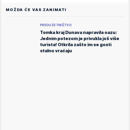
MOŽDA ĆE VAS ZANIMATI
PREDUZETNIŠTVO
Tomka kraj Dunava napravila oazu:
Jednim potezom je privukla još više
turista! Otkrila zašto im se gosti
stalno vraćaju