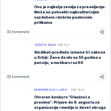
Ovo je najbolja zemlja za preseljenje:
Može se pohvaliti najkvalitetnijim
vazduhom i dobrim poslovnim
prilikama
Komentariši
TRŽIŠTE RADA
PRE 9 H
Sindikati predlažu izmene tri zakona
u Srbiji: Žene da idu sa 55 godina u
penziju, a muškarci sa 60
Komentariši
DEMOKRATIJA I LJUDS…
PRE 10 H
Otvoren konkurs "Glas(no) o
pravima": Prijave do 9. avgusta za
organizacije i medije iz devet okruga