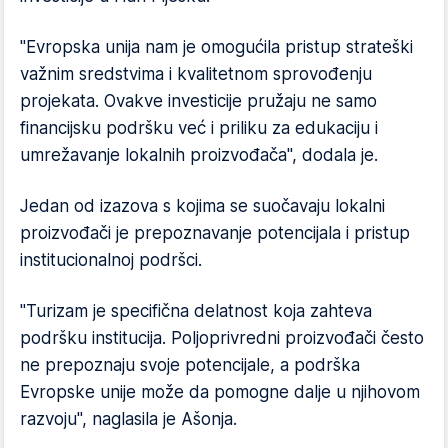
"Evropska unija nam je omogućila pristup strateški
važnim sredstvima i kvalitetnom sprovođenju
projekata. Ovakve investicije pružaju ne samo
financijsku podršku već i priliku za edukaciju i
umrežavanje lokalnih proizvođača", dodala je.
Jedan od izazova s kojima se suočavaju lokalni
proizvođači je prepoznavanje potencijala i pristup
institucionalnoj podršci.
"Turizam je specifična delatnost koja zahteva
podršku institucija. Poljoprivredni proizvođači često
ne prepoznaju svoje potencijale, a podrška
Evropske unije može da pomogne dalje u njihovom
razvoju", naglasila je Ašonja.