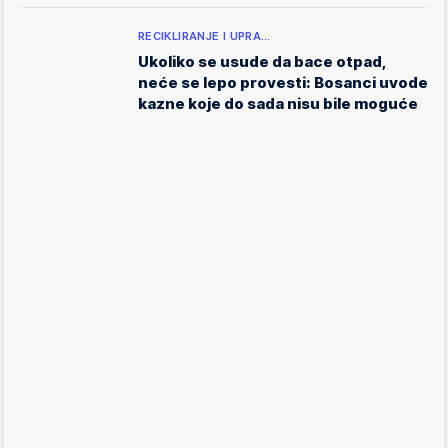
RECIKLIRANJE I UPRA…
Ukoliko se usude da bace otpad,
neće se lepo provesti: Bosanci uvode
kazne koje do sada nisu bile moguće