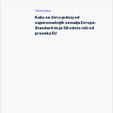
TRGOVINA
Kako se živi u jednoj od
najsiromašnijih zemalja Evrope:
Standard im je 58 odsto niži od
proseka EU