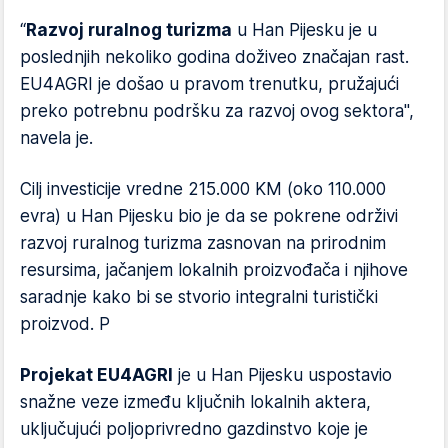
“
Razvoj ruralnog turizma
u Han Pijesku je u
poslednjih nekoliko godina doživeo značajan rast.
EU4AGRI je došao u pravom trenutku, pružajući
preko potrebnu podršku za razvoj ovog sektora",
navela je.
Cilj investicije vredne 215.000 KM (oko 110.000
evra) u Han Pijesku bio je da se pokrene održivi
razvoj ruralnog turizma zasnovan na prirodnim
resursima, jačanjem lokalnih proizvođača i njihove
saradnje kako bi se stvorio integralni turistički
proizvod. P
Projekat EU4AGRI
je u Han Pijesku uspostavio
snažne veze između ključnih lokalnih aktera,
uključujući poljoprivredno gazdinstvo koje je