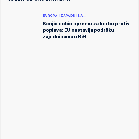
EVROPA I ZAPADNI BA…
Konjic dobio opremu za borbu protiv
poplava: EU nastavlja podršku
zajednicama u BiH