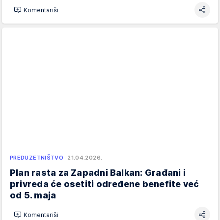
Komentariši
PREDUZETNIŠTVO
21.04.2026.
Plan rasta za Zapadni Balkan: Građani i
privreda će osetiti određene benefite već
od 5. maja
Komentariši