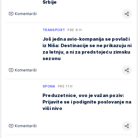
Srbije
Komentariši
TRANSPORT
PRE 9 H
Još jedna avio-kompanija se povlači
iz Niša: Destinacije se ne prikazuju ni
za letnju, a ni za predstojeću zimsku
sezonu
Komentariši
SPONA
PRE 11 H
Preduzetnice, ovo je važan poziv:
Prijavite se i podignite poslovanje na
viši nivo
Komentariši