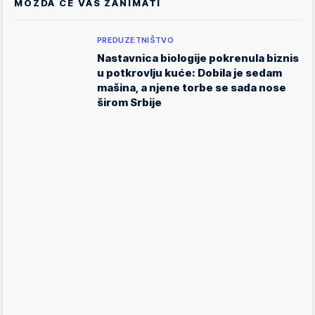
MOŽDA ĆE VAS ZANIMATI
PREDUZETNIŠTVO
Nastavnica biologije pokrenula biznis
u potkrovlju kuće: Dobila je sedam
mašina, a njene torbe se sada nose
širom Srbije