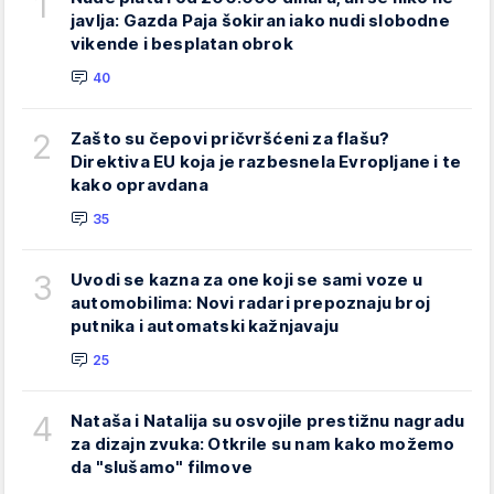
1
javlja: Gazda Paja šokiran iako nudi slobodne
vikende i besplatan obrok
40
2
Zašto su čepovi pričvršćeni za flašu?
Direktiva EU koja je razbesnela Evropljane i te
kako opravdana
35
3
Uvodi se kazna za one koji se sami voze u
automobilima: Novi radari prepoznaju broj
putnika i automatski kažnjavaju
25
4
Nataša i Natalija su osvojile prestižnu nagradu
za dizajn zvuka: Otkrile su nam kako možemo
da "slušamo" filmove