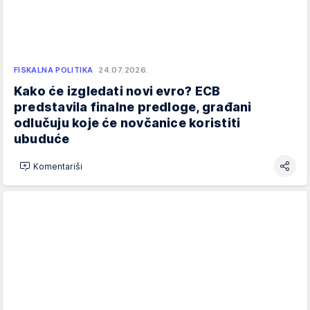
FISKALNA POLITIKA
24.07.2026.
Kako će izgledati novi evro? ECB
predstavila finalne predloge, građani
odlučuju koje će novčanice koristiti
ubuduće
Komentariši