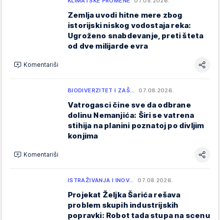
KLIMATSKE PROMENE
07.08.2026.
Zemlja uvodi hitne mere zbog
istorijski niskog vodostaja reka:
Ugroženo snabdevanje, preti šteta
od dve milijarde evra
Komentariši
BIODIVERZITET I ZAŠ…
07.08.2026.
Vatrogasci čine sve da odbrane
dolinu Nemanjića: Širi se vatrena
stihija na planini poznatoj po divljim
konjima
Komentariši
ISTRAŽIVANJA I INOV…
07.08.2026.
Projekat Željka Šarića rešava
problem skupih industrijskih
popravki: Robot tada stupa na scenu