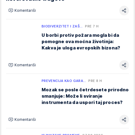
Komentariši
BIODIVERZITET I ZAŠ…
PRE 7 H
U borbi protiv požara mogla bi da
pomogne ova moćna životinja:
Kakva je uloga evropskih bizona?
Komentariši
PREVENCIJA KAO GARA…
PRE 8 H
Mozak se posle četrdesete prirodno
smanjuje: Može li sviranje
instrumenta da uspori taj proces?
Komentariši