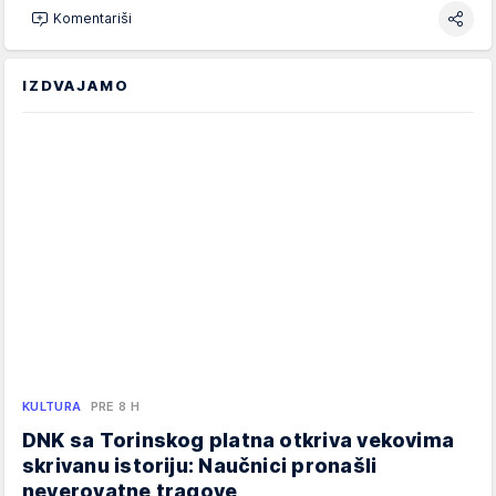
Komentariši
IZDVAJAMO
KULTURA
PRE 8 H
DNK sa Torinskog platna otkriva vekovima
skrivanu istoriju: Naučnici pronašli
neverovatne tragove