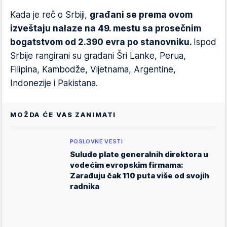
Kada je reč o Srbiji,
građani se prema ovom
izveštaju nalaze na 49. mestu sa prosečnim
bogatstvom od 2.390 evra po stanovniku.
Ispod
Srbije rangirani su građani Šri Lanke, Perua,
Filipina, Kambodže, Vijetnama, Argentine,
Indonezije i Pakistana.
MOŽDA ĆE VAS ZANIMATI
POSLOVNE VESTI
Sulude plate generalnih direktora u
vodećim evropskim firmama:
Zarađuju čak 110 puta više od svojih
radnika