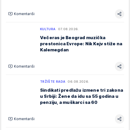
Komentariši
KULTURA
07.08.2026.
Večeras je Beograd muzička
prestonica Evrope: Nik Kejv stiže na
Kalemegdan
Komentariši
TRŽIŠTE RADA
06.08.2026.
Sindikati predlažu izmene tri zakona
u Srbiji: Žene da idu sa 55 godina u
penziju, a muškarci sa 60
Komentariši