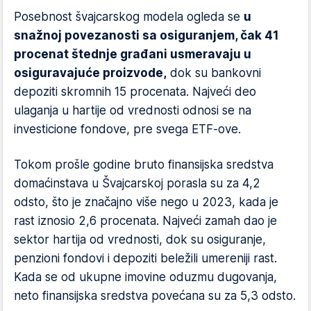
Posebnost švajcarskog modela ogleda se
u
snažnoj povezanosti sa osiguranjem, čak 41
procenat štednje građani usmeravaju u
osiguravajuće proizvode,
dok su bankovni
depoziti skromnih 15 procenata. Najveći deo
ulaganja u hartije od vrednosti odnosi se na
investicione fondove, pre svega ETF-ove.
Tokom prošle godine bruto finansijska sredstva
domaćinstava u Švajcarskoj porasla su za 4,2
odsto, što je značajno više nego u 2023, kada je
rast iznosio 2,6 procenata. Najveći zamah dao je
sektor hartija od vrednosti, dok su osiguranje,
penzioni fondovi i depoziti beležili umereniji rast.
Kada se od ukupne imovine oduzmu dugovanja,
neto finansijska sredstva povećana su za 5,3 odsto.