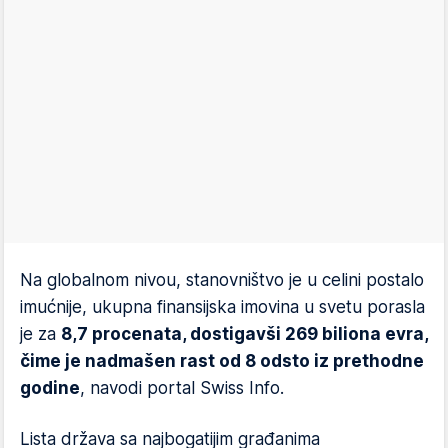
Na globalnom nivou, stanovništvo je u celini postalo
imućnije, ukupna finansijska imovina u svetu porasla
je za
8,7 procenata, dostigavši 269 biliona evra,
čime je nadmašen rast od 8 odsto iz prethodne
godine
, navodi portal Swiss Info.
Lista država sa najbogatijim građanima