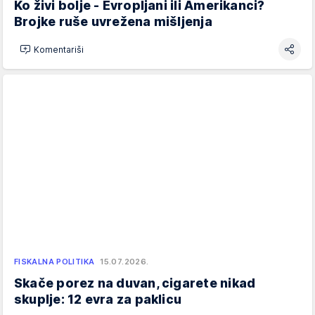
Ko živi bolje - Evropljani ili Amerikanci?
Brojke ruše uvrežena mišljenja
Komentariši
FISKALNA POLITIKA
15.07.2026.
Skače porez na duvan, cigarete nikad
skuplje: 12 evra za paklicu