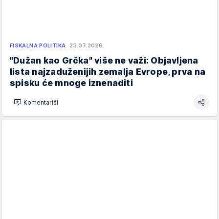
FISKALNA POLITIKA
23.07.2026.
"Dužan kao Grčka" više ne važi: Objavljena
lista najzaduženijih zemalja Evrope, prva na
spisku će mnoge iznenaditi
Komentariši