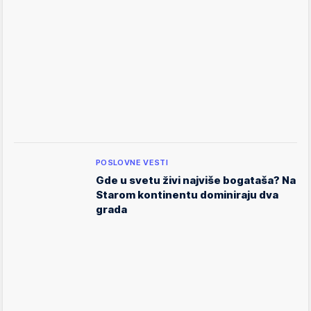
POSLOVNE VESTI
Gde u svetu živi najviše bogataša? Na
Starom kontinentu dominiraju dva
grada