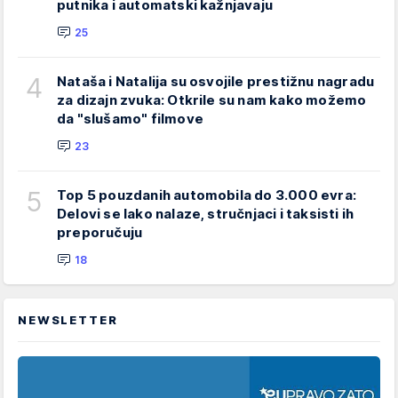
putnika i automatski kažnjavaju
25
4
Nataša i Natalija su osvojile prestižnu nagradu
za dizajn zvuka: Otkrile su nam kako možemo
da "slušamo" filmove
23
5
Top 5 pouzdanih automobila do 3.000 evra:
Delovi se lako nalaze, stručnjaci i taksisti ih
preporučuju
18
NEWSLETTER