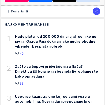
Komentariši
NAJKOMENTARISANIJE
1
Nude platu i od 200.000 dinara, ali se niko ne
javlja: Gazda Paja šokiran iako nudi slobodne
vikende i besplatan obrok
40
2
Zašto su čepovi pričvršćeni za flašu?
Direktiva EU koja je razbesnela Evropljane i te
kako opravdana
35
3
Uvodi se kazna za one koji se sami voze u
automobilima: Novi radari prepoznaju broj