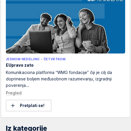
JEDNOM NEDELJNO - ČETVRTKOM
EUpravo zato
Komunikaciona platforma “WMG fondacije” čiji je cilj da
doprinese boljem međusobnom razumevanju, izgradnji
poverenja...
Pregled
Pretplati se!
Iz kategorije