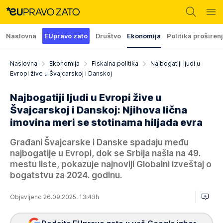
Naslovna
EUpravo zato
Društvo
Ekonomija
Politika proširen
Naslovna
Ekonomija
Fiskalna politika
Najbogatiji ljudi u
Evropi žive u Švajcarskoj i Danskoj
Najbogatiji ljudi u Evropi žive u
Švajcarskoj i Danskoj: Njihova lična
imovina meri se stotinama hiljada evra
Građani Švajcarske i Danske spadaju među
najbogatije u Evropi, dok se Srbija našla na 49.
mestu liste, pokazuje najnoviji Globalni izveštaj o
bogatstvu za 2024. godinu.
Objavljeno 26.09.2025. 13:43h