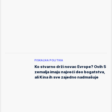
FISKALNA POLITIKA
Ko stvarno drži novac Evrope? Ovih 5
zemalja imaju najveći deo bogatstva,
ali Kina ih sve zajedno nadmašuje