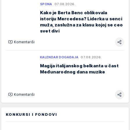
SPONA
07.08.2026.
Kako je Berta Benc oblikovala
istoriju Mercedesa? Liderka u senci
muža, zaslužna za klasu kojoj se ceo
svet divi
Komentariši
KALENDAR DOGAĐAJA
07.08.2026.
Magija italijanskog belkanta u čast
Međunarodnog dana muzike
Komentariši
KONKURSI I FONDOVI