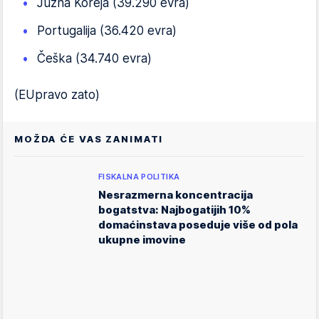
Južna Koreja (39.290 evra)
Portugalija (36.420 evra)
Češka (34.740 evra)
(EUpravo zato)
MOŽDA ĆE VAS ZANIMATI
FISKALNA POLITIKA
Nesrazmerna koncentracija
bogatstva: Najbogatijih 10%
domaćinstava poseduje više od pola
ukupne imovine