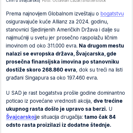
Cirih u Švajcarskoj
Foto: Octavian Lazar/Shutterstock
Prema najnovijem Globalnom izveštaju o
bogatstvu
osiguravajuće kuće Allianz za 2024. godinu,
stanovnici Sjedinjenih Američkih Država i dalje su
najimućniji u svetu jer prosečno raspolažu ličnim
imovinom od oko 311.000 evra.
Na drugom mestu
nalazi se evropska država, Švajcarska, gde
prosečna finansijska imovina po stanovniku
dostiže skoro 268.860 evra
, dok su treći na listi
građani Singapura sa oko 197.460 evra.
U SAD je rast bogatstva prošle godine dominantno
poticao iz povećane vrednosti akcija,
dve trećine
ukupnog rasta došlo je upravo sa berzi.
U
Švajcarskoj
je situacija drugačija:
tamo čak 84
odsto rasta proizilazi iz dodatne štednje.