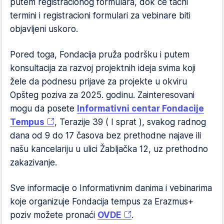
putem registracionog formulara, dok će tačni
termini i registracioni formulari za vebinare biti
objavljeni uskoro.
Pored toga, Fondacija pruža podršku i putem
konsultacija za razvoj projektnih ideja svima koji
žele da podnesu prijave za projekte u okviru
Opšteg poziva za 2025. godinu. Zainteresovani
mogu da posete
Informativni centar Fondacije
Tempus
, Terazije 39 ( I sprat ), svakog radnog
dana od 9 do 17 časova bez prethodne najave ili
našu kancelariju u ulici Žabljačka 12, uz prethodno
zakazivanje.
Sve informacije o Informativnim danima i vebinarima
koje organizuje Fondacija tempus za Erazmus+
poziv možete pronaći
OVDE
.