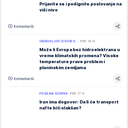
Prijavite se i podignite poslovanje na
viši nivo
Komentariši
OBNOVLJIVI IZVORI E…
PRE 14 H
Može li Evropa bez hidroelektrana u
vreme klimatskih promena? Visoke
temperature prave problem i
planinskim zemljama
Komentariši
FOSILNA GORIVA
PRE 17 H
Iran ima dogovor: Da li će transport
nafte biti olakšan?