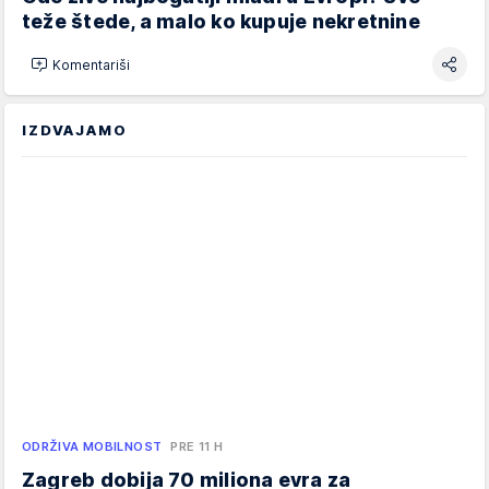
teže štede, a malo ko kupuje nekretnine
Komentariši
IZDVAJAMO
ODRŽIVA MOBILNOST
PRE 11 H
Zagreb dobija 70 miliona evra za