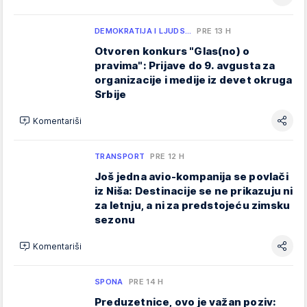
DEMOKRATIJA I LJUDS…
PRE 13 H
Otvoren konkurs "Glas(no) o
pravima": Prijave do 9. avgusta za
organizacije i medije iz devet okruga
Srbije
Komentariši
TRANSPORT
PRE 12 H
Još jedna avio-kompanija se povlači
iz Niša: Destinacije se ne prikazuju ni
za letnju, a ni za predstojeću zimsku
sezonu
Komentariši
SPONA
PRE 14 H
Preduzetnice, ovo je važan poziv: