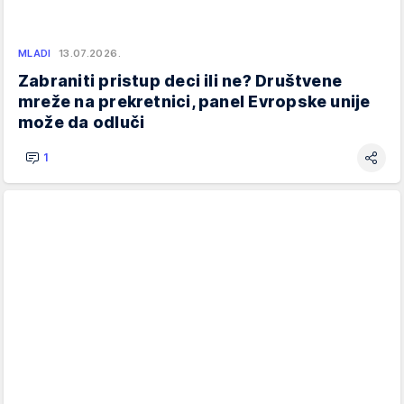
MLADI
13.07.2026.
Zabraniti pristup deci ili ne? Društvene
mreže na prekretnici, panel Evropske unije
može da odluči
1