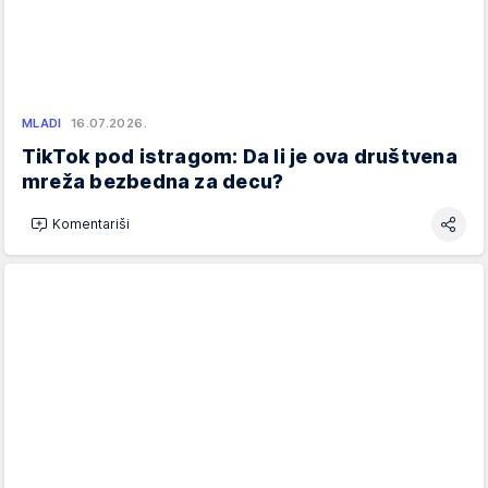
MLADI
16.07.2026.
TikTok pod istragom: Da li je ova društvena
mreža bezbedna za decu?
Komentariši