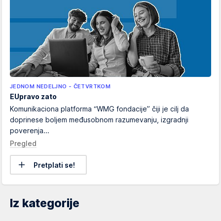
JEDNOM NEDELJNO - ČETVRTKOM
EUpravo zato
Komunikaciona platforma “WMG fondacije” čiji je cilj da
doprinese boljem međusobnom razumevanju, izgradnji
poverenja...
Pregled
Pretplati se!
Iz kategorije