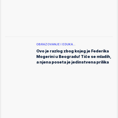
OBRAZOVANJE I EDUKA…
Ovo je razlog zbog kojeg je Federika
Mogerini u Beogradu! Tiče se mladih,
a njena poseta je jedinstvena prilika