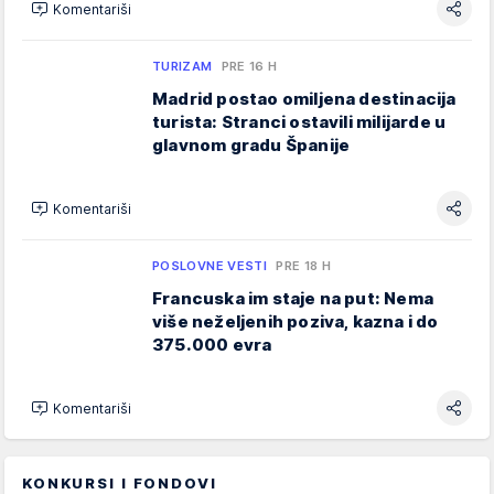
Komentariši
TURIZAM
PRE 16 H
Madrid postao omiljena destinacija
turista: Stranci ostavili milijarde u
glavnom gradu Španije
Komentariši
POSLOVNE VESTI
PRE 18 H
Francuska im staje na put: Nema
više neželjenih poziva, kazna i do
375.000 evra
Komentariši
KONKURSI I FONDOVI