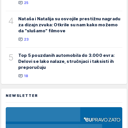
25
4
Nataša i Natalija su osvojile prestižnu nagradu
za dizajn zvuka: Otkrile su nam kako možemo
da "slušamo" filmove
23
5
Top 5 pouzdanih automobila do 3.000 evra:
Delovi se lako nalaze, stručnjaci i taksisti ih
preporučuju
18
NEWSLETTER