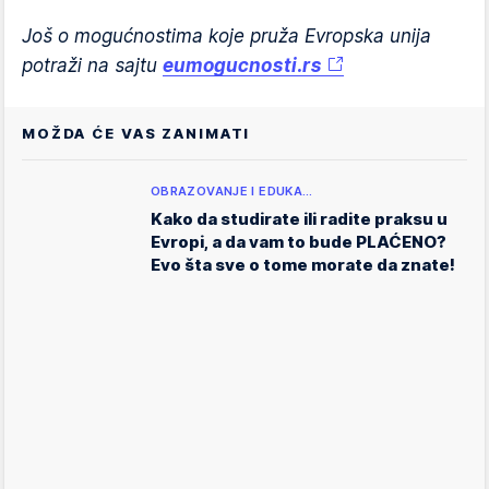
Još o mogućnostima koje pruža Evropska unija
potraži na sajtu
eumogucnosti.rs
MOŽDA ĆE VAS ZANIMATI
OBRAZOVANJE I EDUKA…
Kako da studirate ili radite praksu u
Evropi, a da vam to bude PLAĆENO?
Evo šta sve o tome morate da znate!