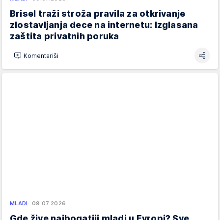
Brisel traži stroža pravila za otkrivanje
zlostavljanja dece na internetu: Izglasana
zaštita privatnih poruka
Komentariši
MLADI
09.07.2026.
Gde žive najbogatiji mladi u Evropi? Sve