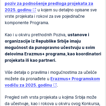
poziv za podnošenje predloga projekata za
2025. godinu
u kojem su detaljno opisane sve
vrste projekata i rokovi za sve pojedinačne
komponente Programa.
Kao i u okviru prethodnih Poziva,
ustanove i
organizacije iz Republike Srbije imaju
mogućnost da punopravno učestvuju u svim
delovima Erazmus+ programa, kao koordinatori
projekata ili kao partneri.
Više detalja o pravilima i mogućnostima za učešće
možete da pronađete u
Erazmus+ Programskom
vodiču za 2025. godinu
.
Pregled svih vrsta projekata u kojima Srbija može
da učestvuje, kao i rokova u okviru ovog Konkursa,