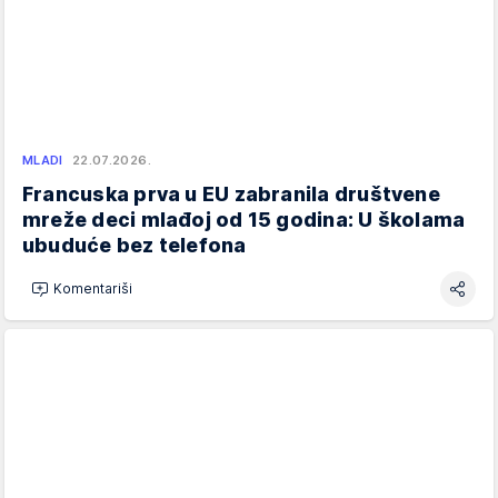
MLADI
22.07.2026.
Francuska prva u EU zabranila društvene
mreže deci mlađoj od 15 godina: U školama
ubuduće bez telefona
Komentariši