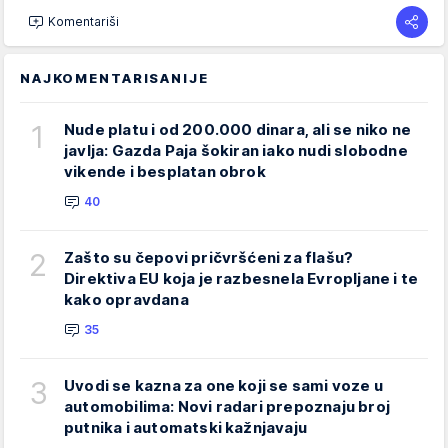
Komentariši
NAJKOMENTARISANIJE
1
Nude platu i od 200.000 dinara, ali se niko ne
javlja: Gazda Paja šokiran iako nudi slobodne
vikende i besplatan obrok
40
2
Zašto su čepovi pričvršćeni za flašu?
Direktiva EU koja je razbesnela Evropljane i te
kako opravdana
35
3
Uvodi se kazna za one koji se sami voze u
automobilima: Novi radari prepoznaju broj
putnika i automatski kažnjavaju