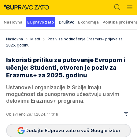
Naslovna
EUpravo zato
Društvo
Ekonomija
Politika proširen
Naslovna
Mladi
Poziv za podnošenje Erazmus+ prijava za
2025. godinu
Iskoristi priliku za putovanje Evropom i
učenje: Studenti, otvoren je poziv za
Erazmus+ za 2025. godinu
Ustanove i organizacije iz Srbije imaju
mogućnost da punopravno učestvuju u svim
delovima Erazmus+ programa.
Objavljeno 28.11.2024. 11:31h
Dodajte EUpravo zato u vaš Google izbor