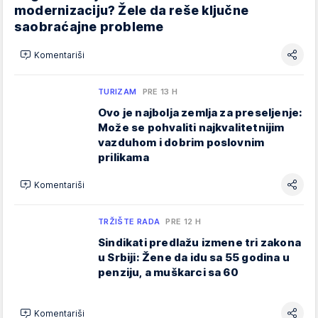
modernizaciju? Žele da reše ključne
saobraćajne probleme
Komentariši
TURIZAM
PRE 13 H
Ovo je najbolja zemlja za preseljenje:
Može se pohvaliti najkvalitetnijim
vazduhom i dobrim poslovnim
prilikama
Komentariši
TRŽIŠTE RADA
PRE 12 H
Sindikati predlažu izmene tri zakona
u Srbiji: Žene da idu sa 55 godina u
penziju, a muškarci sa 60
Komentariši