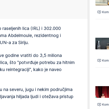
Kome
 raseljenih lica (IRL) i 302.000
ama Abdelmoule, rezidentnog i
N-a za Siriju.
 godine vratiti do 3,5 miliona
Kome
h lica, što "potvrđuje potrebu za hitnim
u reintegraciji", kako je naveo
u na severu, jugu i nekim područjima
javanja hiljada ljudi i otežava pristup
Kome