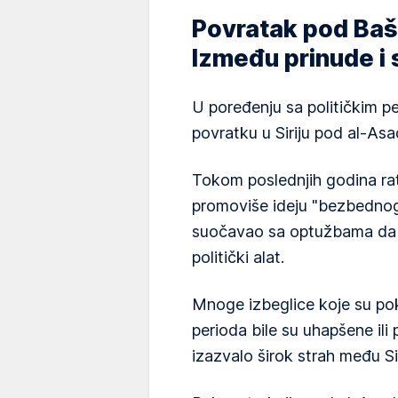
Povratak pod Ba
Između prinude i 
U poređenju sa političkim p
povratku u Siriju pod al-Asad
Tokom poslednjih godina ra
promoviše ideju "bezbednog 
suočavao sa optužbama da je
politički alat.
Mnoge izbeglice koje su po
perioda bile su uhapšene ili 
izazvalo širok strah među Sir