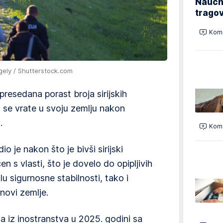
Naučn
trago
Kome
gely / Shutterstock.com
resedana porast broja sirijskih
a se vrate u svoju zemlju nakon
.
Kome
 je nakon što je bivši sirijski
n s vlasti, što je dovelo do opipljivih
lu sigurnosne stabilnosti, tako i
ovi zemlje.
a iz inostranstva u 2025. godini sa