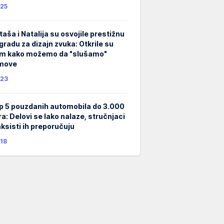
25
taša i Natalija su osvojile prestižnu
gradu za dizajn zvuka: Otkrile su
m kako možemo da "slušamo"
lmove
23
p 5 pouzdanih automobila do 3.000
ra: Delovi se lako nalaze, stručnjaci
taksisti ih preporučuju
18