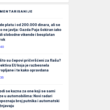
MENTARISANIJE
de platu i od 200.000 dinara, ali se
ko ne javlja: Gazda Paja šokiran iako
di slobodne vikende i besplatan
rok
40
što su čepovi pričvršćeni za flašu?
rektiva EU koja je razbesnela
ropljane i te kako opravdana
35
odi se kazna za one koji se sami
ze u automobilima: Novi radari
epoznaju broj putnika i automatski
žnjavaju