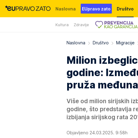
Naslovna
EUpravo zato
Društvo
Kultura
Zdravlje
Događaji
News
WMG fondacija
Naslovna
Društvo
Migracije
Milion izbeglic
godine: Između
pruža međuna
Više od milion sirijskih i
godine, što predstavlja r
izbijanja sirijskog rata 20
Objavljeno 24.03.2025. 9:58h