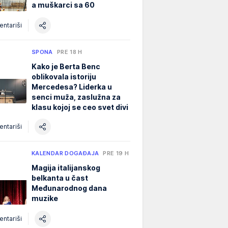
a muškarci sa 60
ntariši
SPONA
PRE 18 H
Kako je Berta Benc
oblikovala istoriju
Mercedesa? Liderka u
senci muža, zaslužna za
klasu kojoj se ceo svet divi
ntariši
KALENDAR DOGAĐAJA
PRE 19 H
Magija italijanskog
belkanta u čast
Međunarodnog dana
muzike
ntariši