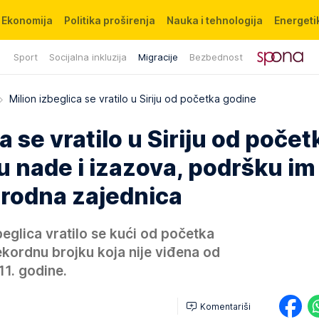
Ekonomija
Politika proširenja
Nauka i tehnologija
Energetik
Sport
Socijalna inkluzija
Migracije
Bezbednost
Milion izbeglica se vratilo u Siriju od početka godine
a se vratilo u Siriju od počet
 nade i izazova, podršku im
rodna zajednica
zbeglica vratilo se kući od početka
ekordnu brojku koja nije viđena od
11. godine.
Komentariši