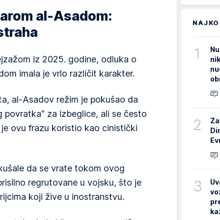
šarom al-Asadom:
NAJKO
straha
1
Nu
ejzažom iz 2025. godine, odluka o
ni
nu
om imala je vrlo različit karakter.
ob
ta, al-Asadov režim je pokušao da
povratka" za izbeglice, ali se često
2
Za
 ovu frazu koristio kao cinistički
Di
Ev
kušale da se vrate tokom ovog
3
prisilno regrutovane u vojsku, što je
Uv
vo
ijcima koji žive u inostranstvu.
pr
ka