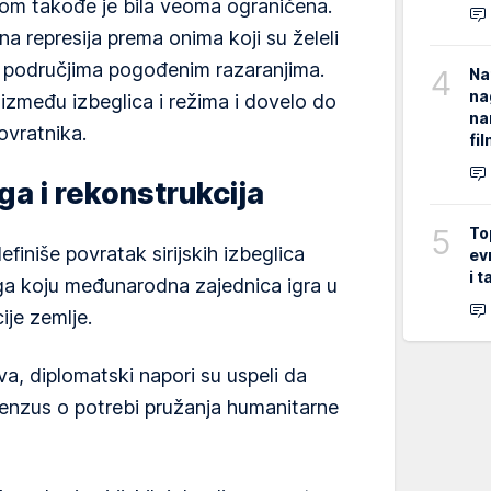
om takođe je bila veoma ograničena.
na represija prema onima koji su želeli
 područjima pogođenim razaranjima.
4
Na
na
između izbeglica i režima i dovelo do
na
ovratnika.
fi
a i rekonstrukcija
5
To
efiniše povratak sirijskih izbeglica
ev
i 
ga koju međunarodna zajednica igra u
ije zemlje.
va, diplomatski napori su uspeli da
nzus o potrebi pružanja humanitarne