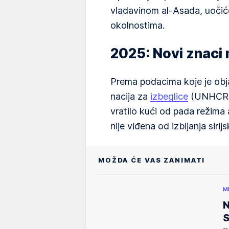
vladavinom al-Asada, uočiće
okolnostima.
2025: Novi znaci
Prema podacima koje je obja
nacija za
izbeglice
(UNHCR), 
vratilo kući od pada režima 
nije viđena od izbijanja siri
MOŽDA ĆE VAS ZANIMATI
M
N
S