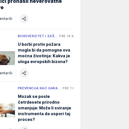
ici pronašli neverovatne
ve
ntariši
BIODIVERZITET I ZAŠ…
PRE 14 MIN
U borbi protiv požara
mogla bi da pomogne ova
moćna životinja: Kakva je
uloga evropskih bizona?
ntariši
PREVENCIJA KAO GARA…
PRE 1 H
Mozak se posle
četrdesete prirodno
smanjuje: Može li sviranje
instrumenta da uspori taj
proces?