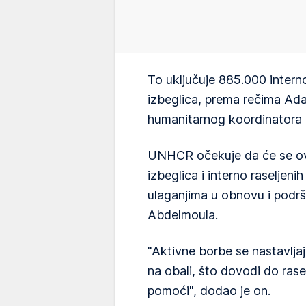
To uključuje 885.000 interno
izbeglica, prema rečima Ad
humanitarnog koordinatora U
UNHCR očekuje da će se ove
izbeglica i interno raseljeni
ulaganjima u obnovu i podršk
Abdelmoula.
"Aktivne borbe se nastavljaj
na obali, što dovodi do rasel
pomoći", dodao je on.