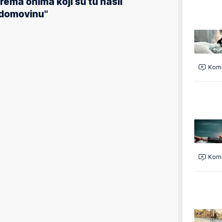
rema onima koji su tu našli
domovinu"
Kome
Kome