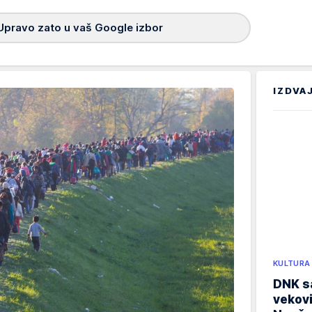
Upravo zato u vaš Google izbor
IZDVA
KULTURA
DNK sa
vekovi