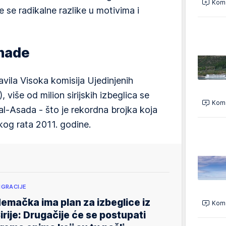
Kome
 se radikalne razlike u motivima i
 nade
vila Visoka komisija Ujedinjenih
više od milion sirijskih izbeglica se
Kome
al-Asada - što je rekordna brojka koja
jskog rata 2011. godine.
IGRACIJE
emačka ima plan za izbeglice iz
Kome
irije: Drugačije će se postupati