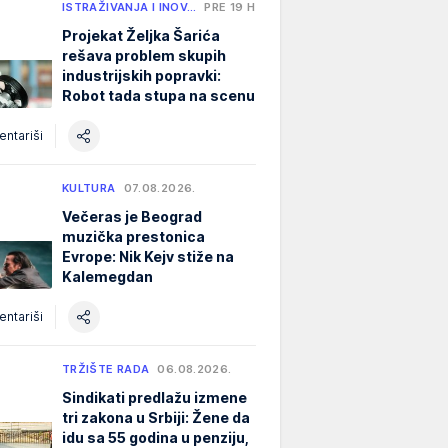
ISTRAŽIVANJA I INOV…
PRE 19 H
Projekat Željka Šarića
rešava problem skupih
industrijskih popravki:
Robot tada stupa na scenu
ntariši
KULTURA
07.08.2026.
Večeras je Beograd
muzička prestonica
Evrope: Nik Kejv stiže na
Kalemegdan
ntariši
TRŽIŠTE RADA
06.08.2026.
Sindikati predlažu izmene
tri zakona u Srbiji: Žene da
idu sa 55 godina u penziju,