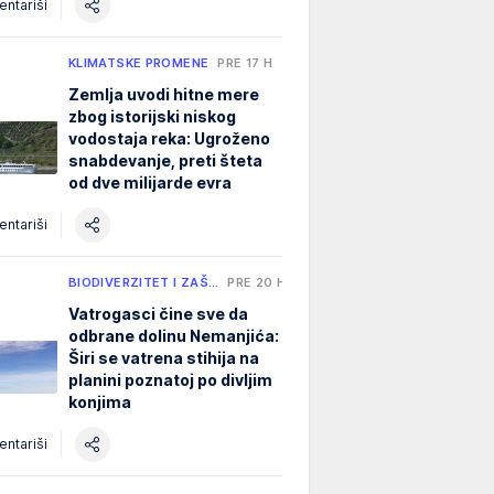
ntariši
KLIMATSKE PROMENE
PRE 17 H
Zemlja uvodi hitne mere
zbog istorijski niskog
vodostaja reka: Ugroženo
snabdevanje, preti šteta
od dve milijarde evra
ntariši
BIODIVERZITET I ZAŠ…
PRE 20 H
Vatrogasci čine sve da
odbrane dolinu Nemanjića:
Širi se vatrena stihija na
planini poznatoj po divljim
konjima
ntariši