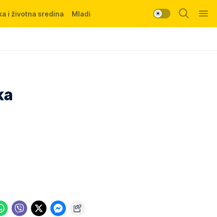
a i životna sredina
Mladi
ka