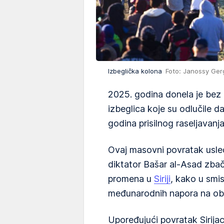
Izbeglička kolona
Foto: Janossy Ger
2025. godina donela je bez p
izbeglica koje su odlučile d
godina prisilnog raseljavanja
Ovaj masovni povratak usledio
diktator Bašar al-Asad zbače
promena u
Siriji
, kako u smis
međunarodnih napora na obn
Upoređujući povratak Sirijac