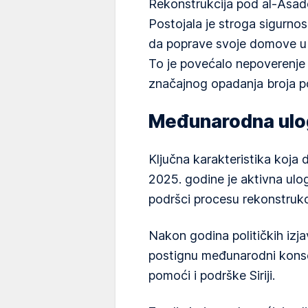
Rekonstrukcija pod al-Asad
Postojala je stroga sigurnos
da poprave svoje domove u
To je povećalo nepoverenje 
značajnog opadanja broja p
Međunarodna ulog
Ključna karakteristika koja d
2025. godine je aktivna ulo
podršci procesu rekonstrukc
Nakon godina političkih izja
postignu međunarodni konse
pomoći i podrške Siriji.