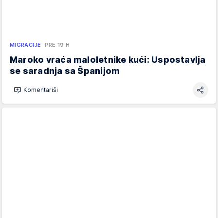
MIGRACIJE
PRE 19 H
Maroko vraća maloletnike kući: Uspostavlja
se saradnja sa Španijom
Komentariši