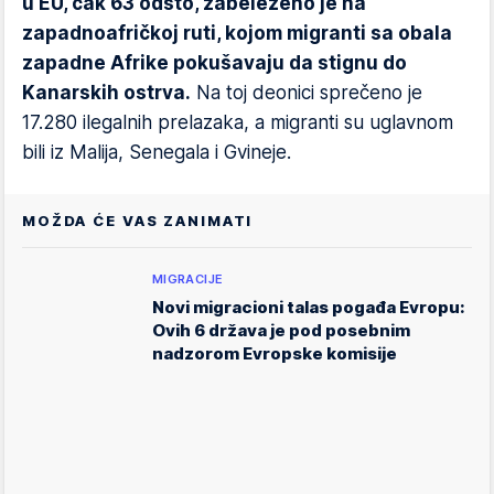
u EU, čak 63 odsto, zabeleženo je na
zapadnoafričkoj ruti, kojom migranti sa obala
zapadne Afrike pokušavaju da stignu do
Kanarskih ostrva.
Na toj deonici sprečeno je
17.280 ilegalnih prelazaka, a migranti su uglavnom
bili iz Malija, Senegala i Gvineje.
MOŽDA ĆE VAS ZANIMATI
MIGRACIJE
Novi migracioni talas pogađa Evropu:
Ovih 6 država je pod posebnim
nadzorom Evropske komisije