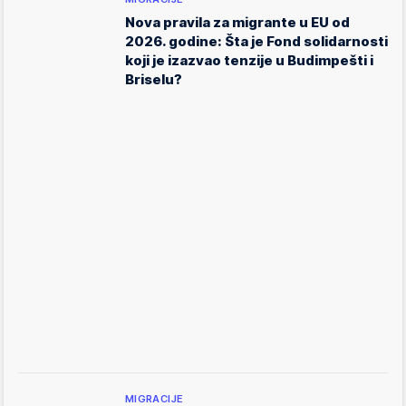
Nova pravila za migrante u EU od
2026. godine: Šta je Fond solidarnosti
koji je izazvao tenzije u Budimpešti i
Briselu?
MIGRACIJE