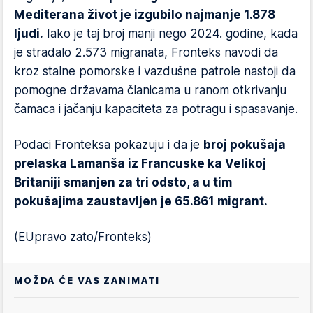
Mediterana život je izgubilo najmanje 1.878
ljudi.
Iako je taj broj manji nego 2024. godine, kada
je stradalo 2.573 migranata, Fronteks navodi da
kroz stalne pomorske i vazdušne patrole nastoji da
pomogne državama članicama u ranom otkrivanju
čamaca i jačanju kapaciteta za potragu i spasavanje.
Podaci Fronteksa pokazuju i da je
broj pokušaja
prelaska Lamanša iz Francuske ka Velikoj
Britaniji smanjen za tri odsto, a u tim
pokušajima zaustavljen je 65.861 migrant.
(EUpravo zato/Fronteks)
MOŽDA ĆE VAS ZANIMATI