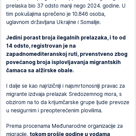
prelaska bio 37 odsto manji nego 2024. godine. U
tim pokušajima sprečeno je 10.846 osoba,
uglavnom državljana Ukrajine i Somalije.
Jedini porast broja ilegalnih prelazaka, i to od
14 odsto, registrovan je na
zapadnomediteranskoj ruti, prvenstveno zbog
povećanog broja isplovljavanja migrantskih
čamaca sa alžirske obale.
I dalje se kao najrizičniji i najsmrtonosniji pravac za
migrante izdvaja prelazak Sredozemnog mora, s
obzirom na to da krijumčarske grupe ljude prevoze
u nesigurnim i preopterećenim plovilima.
Prema procenama Međunarodne organizacije za
migracije,
tokom prošle godine u vodama