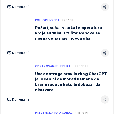
Komentariši
POLJOPRIVREDA
PRE 18 H
Požari, suša i visoka temperatura
kroje sudbinu tržišta: Ponovo se
menja cena maslinovog ulja
Komentariši
OBRAZOVANJE I EDUKA…
PRE 18 H
Uvode stroga pravila zbog ChatGPT-
ja: Učenici će morati usmeno da
brane radove kako bi dokazali da
nisu varali
Komentariši
PREVENCIJA KAO GARA…
PRE 19 H