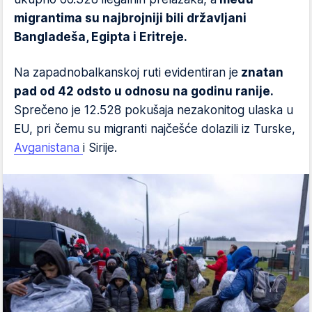
migrantima su najbrojniji bili državljani
Bangladeša, Egipta i Eritreje.
Na zapadnobalkanskoj ruti evidentiran je
znatan
pad od 42 odsto u odnosu na godinu ranije.
Sprečeno je 12.528 pokušaja nezakonitog ulaska u
EU, pri čemu su migranti najčešće dolazili iz Turske,
Avganistana
i Sirije.