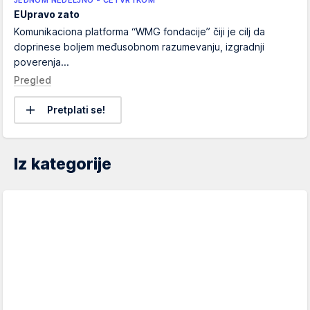
EUpravo zato
Komunikaciona platforma “WMG fondacije” čiji je cilj da
doprinese boljem međusobnom razumevanju, izgradnji
poverenja...
Pregled
Pretplati se!
Iz kategorije