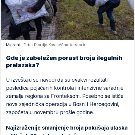
Migranti
Foto: Djordje Kostic/Shutterstock
Gde je zabeležen porast broja ilegalnih
prelazaka?
U izveštaju se navodi da su ovakvi rezultati
posledica pojačanih kontrola i intenzivne saradnje
zemalja regiona sa Fronteksom. Posebno se ističe
nova zajednička operacija u Bosni i Hercegovini,
započeta u novembru prošle godine.
Najizraženije smanjenje broja pokušaja ulaska