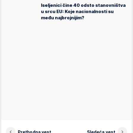
Iseljenici čine 40 odsto stanovništva
u srcu EU: Koje nacionalnosti su
među najbrojnijim?
Prethodna vest
Sledeća vest