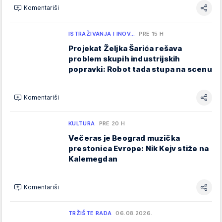
Komentariši
ISTRAŽIVANJA I INOV…
PRE 15 H
Projekat Željka Šarića rešava
problem skupih industrijskih
popravki: Robot tada stupa na scenu
Komentariši
KULTURA
PRE 20 H
Večeras je Beograd muzička
prestonica Evrope: Nik Kejv stiže na
Kalemegdan
Komentariši
TRŽIŠTE RADA
06.08.2026.