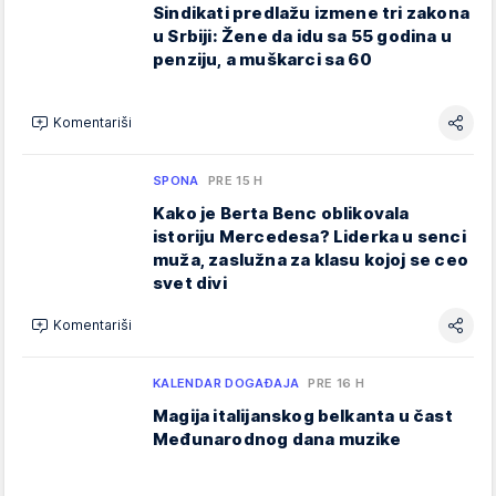
Sindikati predlažu izmene tri zakona
u Srbiji: Žene da idu sa 55 godina u
penziju, a muškarci sa 60
Komentariši
SPONA
PRE 15 H
Kako je Berta Benc oblikovala
istoriju Mercedesa? Liderka u senci
muža, zaslužna za klasu kojoj se ceo
svet divi
Komentariši
KALENDAR DOGAĐAJA
PRE 16 H
Magija italijanskog belkanta u čast
Međunarodnog dana muzike