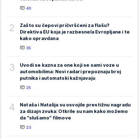
40
2
Zašto su čepovi pričvršćeni za flašu?
Direktiva EU koja je razbesnela Evropljane i te
kako opravdana
35
3
Uvodi se kazna za one koji se sami voze u
automobilima: Novi radari prepoznaju broj
putnika i automatski kažnjavaju
25
4
Nataša i Natalija su osvojile prestižnu nagradu
za dizajn zvuka: Otkrile su nam kako možemo
da "slušamo" filmove
23