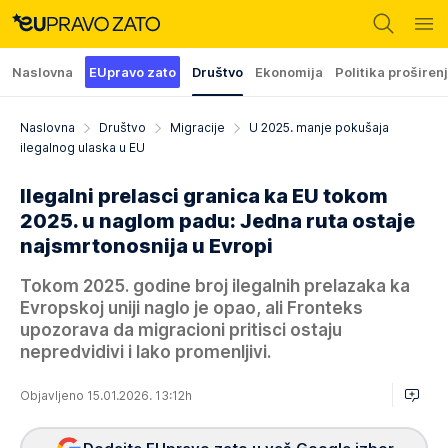
Naslovna
EUpravo zato
Društvo
Ekonomija
Politika proširen
Naslovna
Društvo
Migracije
U 2025. manje pokušaja
ilegalnog ulaska u EU
Ilegalni prelasci granica ka EU tokom
2025. u naglom padu: Jedna ruta ostaje
najsmrtonosnija u Evropi
Tokom 2025. godine broj ilegalnih prelazaka ka
Evropskoj uniji naglo je opao, ali Fronteks
upozorava da migracioni pritisci ostaju
nepredvidivi i lako promenljivi.
Objavljeno 15.01.2026. 13:12h