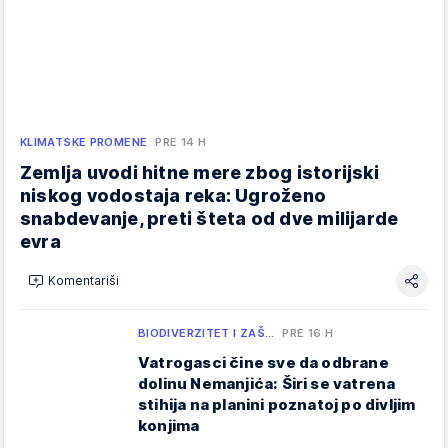
KLIMATSKE PROMENE
PRE 14 H
Zemlja uvodi hitne mere zbog istorijski
niskog vodostaja reka: Ugroženo
snabdevanje, preti šteta od dve milijarde
evra
Komentariši
BIODIVERZITET I ZAŠ…
PRE 16 H
Vatrogasci čine sve da odbrane
dolinu Nemanjića: Širi se vatrena
stihija na planini poznatoj po divljim
konjima