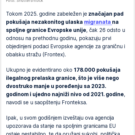
Foto: Shuttershtock
Tokom 2025. godine zabeležen je
značajan pad
pokušaja nezakonitog ulaska
migranata
na
spoljne granice Evropske unije
, čak 26 odsto u
odnosu na prethodnu godinu, pokazuju prvi
objedinjeni podaci Evropske agencije za graničnu i
obalsku stražu (Frontex).
Ukupno je evidentirano oko
178.000 pokušaja
ilegalnog prelaska granice, što je više nego
dvostruko manje u poređenju sa 2023.
godinom i ujedno najniži nivo od 2021. godine
,
navodi se u saopštenju Fronteksa.
Ipak, u svom godišnjem izveštaju ova agencija
upozorava da stanje na spoljnim granicama EU
ostaje nestabilno, te da oružani sukobi, politička