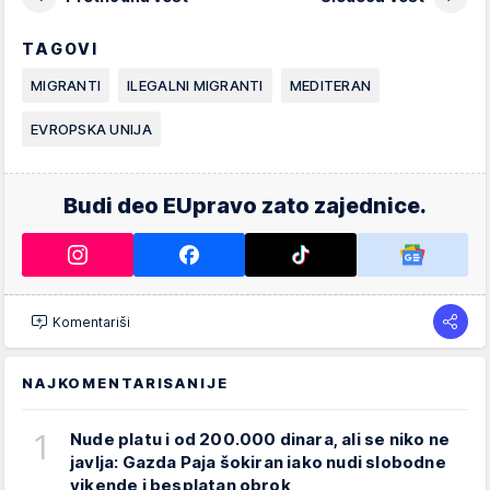
TAGOVI
MIGRANTI
ILEGALNI MIGRANTI
MEDITERAN
EVROPSKA UNIJA
Budi deo EUpravo zato zajednice.
Komentariši
NAJKOMENTARISANIJE
1
Nude platu i od 200.000 dinara, ali se niko ne
javlja: Gazda Paja šokiran iako nudi slobodne
vikende i besplatan obrok