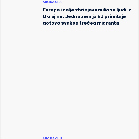
MIGRACIJE
Evropa i dalje zbrinjava milione ljudi iz
Ukrajine: Jedna zemlja EU primila je
gotovo svakog trećeg migranta
MIGRACIJE