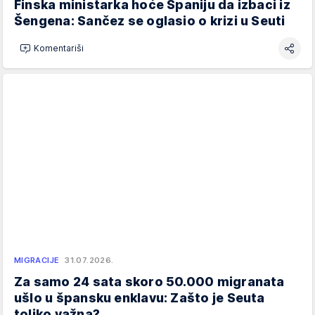
Finska ministarka hoće Španiju da izbaci iz
Šengena: Sančez se oglasio o krizi u Seuti
Komentariši
MIGRACIJE
31.07.2026.
Za samo 24 sata skoro 50.000 migranata
ušlo u špansku enklavu: Zašto je Seuta
toliko važna?