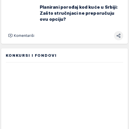
Planirani porođaj kod kuće u Srbiji:
Zašto stručnjaci ne preporučuju
ovu opciju?
Komentariši
KONKURSI I FONDOVI