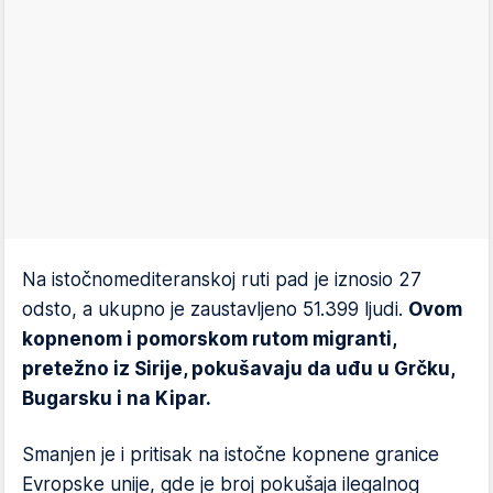
Na istočnomediteranskoj ruti pad je iznosio 27
odsto, a ukupno je zaustavljeno 51.399 ljudi.
Ovom
kopnenom i pomorskom rutom migranti,
pretežno iz Sirije, pokušavaju da uđu u Grčku,
Bugarsku i na Kipar.
Smanjen je i pritisak na istočne kopnene granice
Evropske unije, gde je broj pokušaja ilegalnog