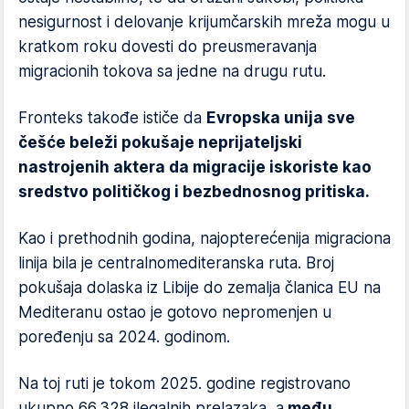
nesigurnost i delovanje krijumčarskih mreža mogu u
kratkom roku dovesti do preusmeravanja
migracionih tokova sa jedne na drugu rutu.
Fronteks takođe ističe da
Evropska unija sve
češće beleži pokušaje neprijateljski
nastrojenih aktera da migracije iskoriste kao
sredstvo političkog i bezbednosnog pritiska.
Kao i prethodnih godina, najopterećenija migraciona
linija bila je centralnomediteranska ruta. Broj
pokušaja dolaska iz Libije do zemalja članica EU na
Mediteranu ostao je gotovo nepromenjen u
poređenju sa 2024. godinom.
Na toj ruti je tokom 2025. godine registrovano
ukupno 66.328 ilegalnih prelazaka, a
među