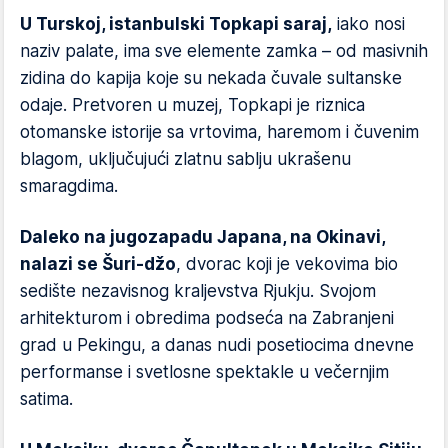
U Turskoj, istanbulski Topkapi saraj,
iako nosi
naziv palate, ima sve elemente zamka – od masivnih
zidina do kapija koje su nekada čuvale sultanske
odaje. Pretvoren u muzej, Topkapi je riznica
otomanske istorije sa vrtovima, haremom i čuvenim
blagom, uključujući zlatnu sablju ukrašenu
smaragdima.
Daleko na jugozapadu Japana, na Okinavi,
nalazi se Šuri-džo
, dvorac koji je vekovima bio
sedište nezavisnog kraljevstva Rjukju. Svojom
arhitekturom i obredima podseća na Zabranjeni
grad u Pekingu, a danas nudi posetiocima dnevne
performanse i svetlosne spektakle u večernjim
satima.