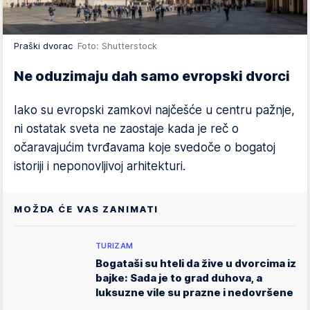
Praški dvorac
Foto: Shutterstock
Ne oduzimaju dah samo evropski dvorci
Iako su evropski zamkovi najčešće u centru pažnje,
ni ostatak sveta ne zaostaje kada je reč o
očaravajućim tvrđavama koje svedoče o bogatoj
istoriji i neponovljivoj arhitekturi.
MOŽDA ĆE VAS ZANIMATI
TURIZAM
Bogataši su hteli da žive u dvorcima iz
bajke: Sada je to grad duhova, a
luksuzne vile su prazne i nedovršene