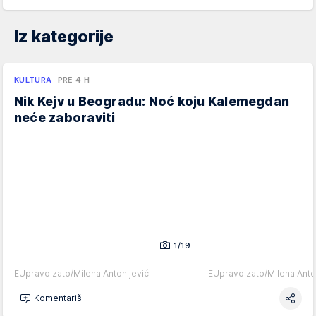
Iz kategorije
KULTURA
PRE 4 H
Nik Kejv u Beogradu: Noć koju Kalemegdan
neće zaboraviti
1/19
EUpravo zato/Milena Antonijević
EUpravo zato/Milena Anto
Komentariši