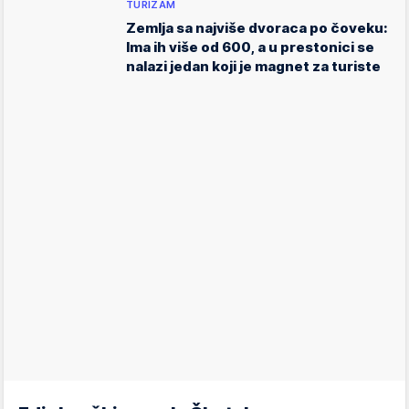
TURIZAM
Zemlja sa najviše dvoraca po čoveku:
Ima ih više od 600, a u prestonici se
nalazi jedan koji je magnet za turiste