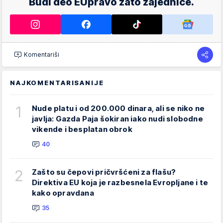
Budi deo EUpravo zato zajednice.
Komentariši
NAJKOMENTARISANIJE
1
Nude platu i od 200.000 dinara, ali se niko ne
javlja: Gazda Paja šokiran iako nudi slobodne
vikende i besplatan obrok
40
2
Zašto su čepovi pričvršćeni za flašu?
Direktiva EU koja je razbesnela Evropljane i te
kako opravdana
35