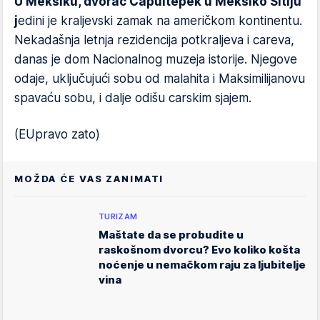
U Meksiku, dvorac Čapultepek u Meksiko Sitiju
j
edini je kraljevski zamak na američkom kontinentu.
Nekadašnja letnja rezidencija potkraljeva i careva,
danas je dom Nacionalnog muzeja istorije. Njegove
odaje, uključujući sobu od malahita i Maksimilijanovu
spavaću sobu, i dalje odišu carskim sjajem.
(EUpravo zato)
MOŽDA ĆE VAS ZANIMATI
TURIZAM
Maštate da se probudite u
raskošnom dvorcu? Evo koliko košta
noćenje u nemačkom raju za ljubitelje
vina