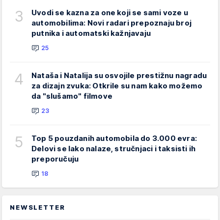
3
Uvodi se kazna za one koji se sami voze u
automobilima: Novi radari prepoznaju broj
putnika i automatski kažnjavaju
25
4
Nataša i Natalija su osvojile prestižnu nagradu
za dizajn zvuka: Otkrile su nam kako možemo
da "slušamo" filmove
23
5
Top 5 pouzdanih automobila do 3.000 evra:
Delovi se lako nalaze, stručnjaci i taksisti ih
preporučuju
18
NEWSLETTER