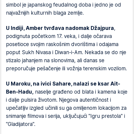
simbol je japanskog feudalnog doba i jedno je od
najvažnijih kulturnih blaga zemlje.
U Indiji, Amber tvrđava nadomak Džajpura
,
podignuta početkom 17. veka, i dalje očarava
posetioce svojim raskošnim dvorištima i odajama
poput Sukh Nivasa i Diwan-i-Am. Nekada se do nje
stizalo jahanjem na slonovima, ali danas se
preporučuje pešačenje ili vožnja terenskim vozilom.
U Maroku, na ivici Sahare, nalazi se ksar Ait-
Ben-Hadu,
naselje građeno od blata i kamena koje
i dalje pulsira životom. Njegova autentičnost i
upečatljiv izgled učinili su ga omiljenom lokacijom za
snimanje filmova i serija, uključujući "Igru prestola" i
"Gladijatora".