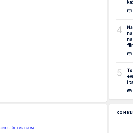
ka
4
Na
na
na
fi
5
To
ev
i 
KONKU
LJNO - ČETVRTKOM