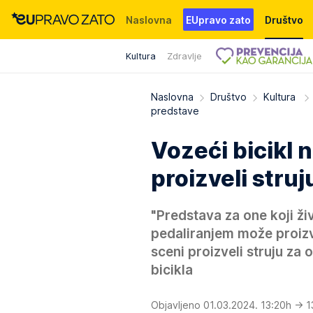
Naslovna
EUpravo zato
Društvo
Kultura
Zdravlje
Događaji
News
WMG fondacija
Naslovna
Društvo
Kultura
predstave
Vozeći bicikl n
proizveli struj
"Predstava za one koji ž
pedaliranjem može proizve
sceni proizveli struju za
bicikla
Objavljeno 01.03.2024. 13:20h
→ 1