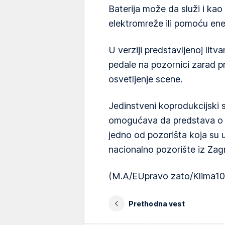
Baterija može da služi i kao 
elektromreže ili pomoću ene
U verziji predstavljenoj lit
pedale na pozornici zarad pr
osvetljenje scene.
Jedinstveni koprodukcijski
omogućava da predstava o kl
jedno od pozorišta koja su 
nacionalno pozorište iz Zag
(M.A/EUpravo zato/Klima10
Prethodna vest