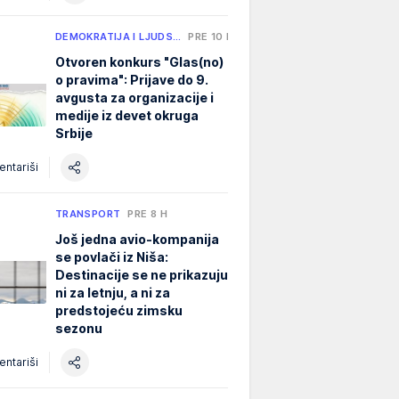
DEMOKRATIJA I LJUDS…
PRE 10 H
Otvoren konkurs "Glas(no)
o pravima": Prijave do 9.
avgusta za organizacije i
medije iz devet okruga
Srbije
ntariši
TRANSPORT
PRE 8 H
Još jedna avio-kompanija
se povlači iz Niša:
Destinacije se ne prikazuju
ni za letnju, a ni za
predstojeću zimsku
sezonu
ntariši