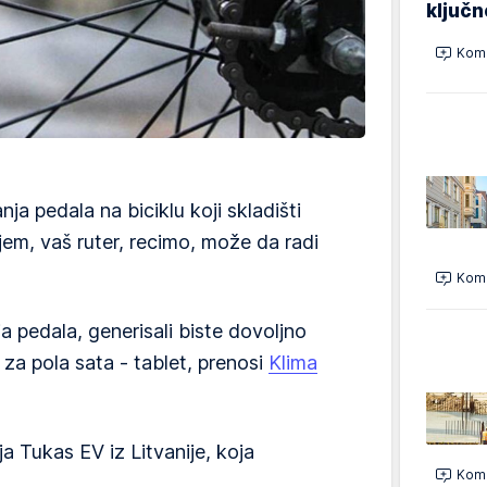
ključ
Kome
a pedala na biciklu koji skladišti
jem, vaš ruter, recimo, može da radi
Kome
a pedala, generisali biste dovoljno
 za pola sata - tablet, prenosi
Klima
a Tukas EV iz Litvanije, koja
Kome