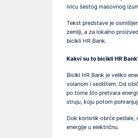
ivicu šestog masovnog izum
Tekst predstave je osmišljen
zemlji, a za lokalno proizve
bicikli HR Bank.
Kakvi su to bicikli HR Bank
Bicikl HR Bank je veliko en
volanom i sedištem. Od običn
po tome što pretvara energi
struju, koju potom pohranjuje
Dok korisnik obrće pedale, 
energije u električnu.