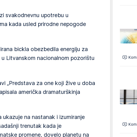
azi svakodnevnu upotrebu u
jama kada usled prirodne nepogode
rana bickla obezbedila energiju za
e u Litvanskom nacionalnom pozorištu
Kome
avi „Predstava za one koji žive u doba
 napisala američka dramaturškinja
 ukazuje na nastanak i izumiranje
Kome
i sadašnji trenutak kada je
imatske promene, dovelo planetu na