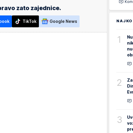
Kome
ravo zato zajednice.
NAJKO
book
TikTok
Google News
1
Nu
ni
nu
ob
2
Za
Di
Ev
3
Uv
vo
pr