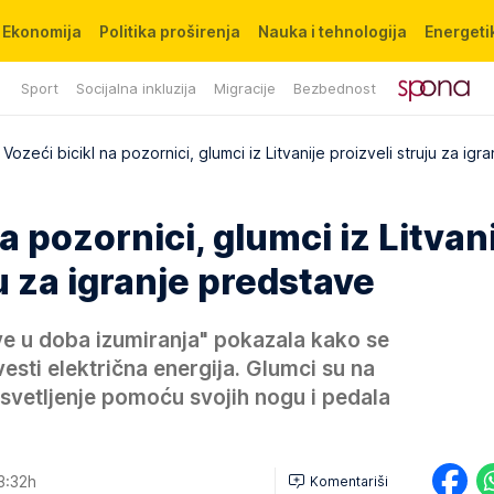
Ekonomija
Politika proširenja
Nauka i tehnologija
Energetik
Sport
Socijalna inkluzija
Migracije
Bezbednost
Vozeći bicikl na pozornici, glumci iz Litvanije proizveli struju za igra
a pozornici, glumci iz Litvan
u za igranje predstave
ive u doba izumiranja" pokazala kako se
sti električna energija. Glumci su na
 osvetljenje pomoću svojih nogu i pedala
3:32h
Komentariši