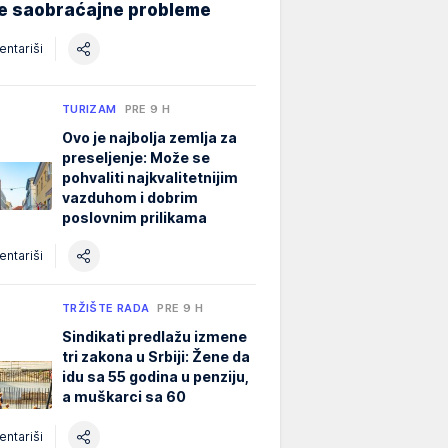
ne saobraćajne probleme
ntariši
TURIZAM
PRE 9 H
Ovo je najbolja zemlja za
preseljenje: Može se
pohvaliti najkvalitetnijim
vazduhom i dobrim
poslovnim prilikama
ntariši
TRŽIŠTE RADA
PRE 9 H
Sindikati predlažu izmene
tri zakona u Srbiji: Žene da
idu sa 55 godina u penziju,
a muškarci sa 60
ntariši