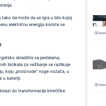
iranja.
 tako da može da se igra u bilo kojoj
denu električnu energiju koriste se
Kome
?
ergetsko skladište sa pedalama,
ih bicikala za vežbanje se razlikuje
ju, koju „proizvode" noge vozača, u
 u bateriji.
Kome
dolazi do transformacije kinetičke