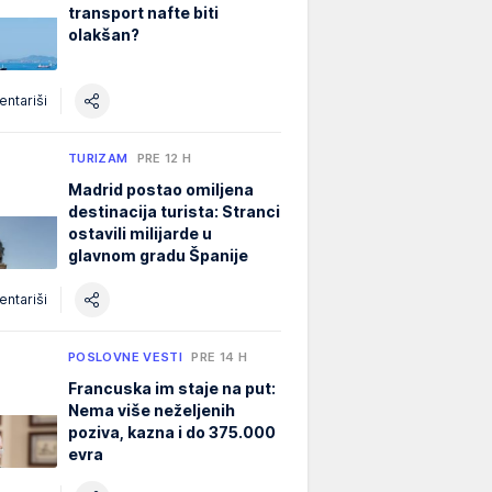
transport nafte biti
olakšan?
ntariši
TURIZAM
PRE 12 H
Madrid postao omiljena
destinacija turista: Stranci
ostavili milijarde u
glavnom gradu Španije
ntariši
POSLOVNE VESTI
PRE 14 H
Francuska im staje na put:
Nema više neželjenih
poziva, kazna i do 375.000
evra