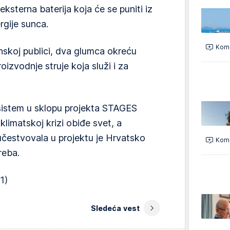
eksterna baterija koja će se puniti iz
rgije sunca.
Kome
vanskoj publici, dva glumca okreću
oizvodnje struje koja služi i za
 sistem u sklopu projekta STAGES
imatskoj krizi obiđe svet, a
učestvovala u projektu je Hrvatsko
Kome
reba.
1)
Sledeća vest