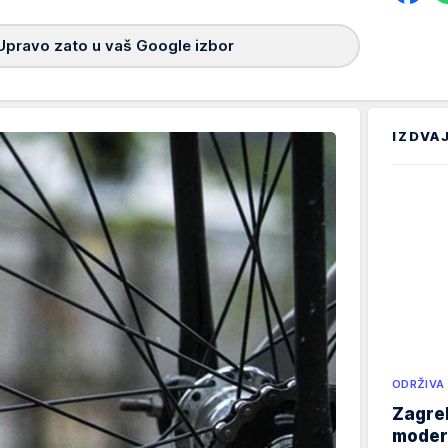
Upravo zato u vaš Google izbor
IZDVA
ODRŽIVA
Zagreb
modern