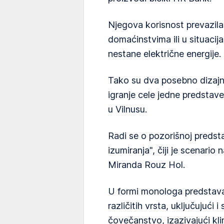
Njegova korisnost prevazil
domaćinstvima ili u situaci
nestane električne energije.
Tako su dva posebno dizajni
igranje cele jedne predstav
u Vilnusu.
Radi se o pozorišnoj predst
izumiranja", čiji je scenario
Miranda Rouz Hol.
U formi monologa predstava
različitih vrsta, uključujući 
čovečanstvo, izazivajući kl