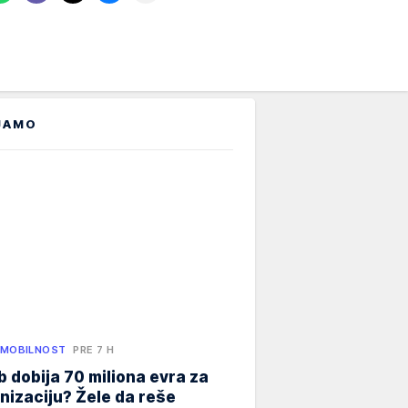
JAMO
 MOBILNOST
PRE 7 H
 dobija 70 miliona evra za
izaciju? Žele da reše