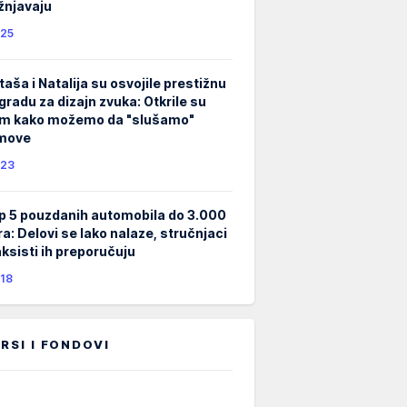
žnjavaju
25
taša i Natalija su osvojile prestižnu
gradu za dizajn zvuka: Otkrile su
m kako možemo da "slušamo"
lmove
23
p 5 pouzdanih automobila do 3.000
ra: Delovi se lako nalaze, stručnjaci
taksisti ih preporučuju
18
RSI I FONDOVI