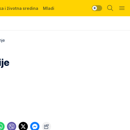
a i životna sredina
Mladi
nje
ije