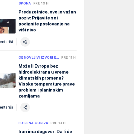
SPONA
PRE 10 H
Preduzetnice, ovo je važan
poziv: Prijavite se i
podignite poslovanje na
viši nivo
ntariši
OBNOVLJIVI IZVORI E…
PRE 11 H
Može li Evropa bez
hidroelektrana u vreme
klimatskih promena?
Visoke temperature prave
problem i planinskim
zemljama
ntariši
FOSILNA GORIVA
PRE 13 H
Iran ima dogovor: Da li će