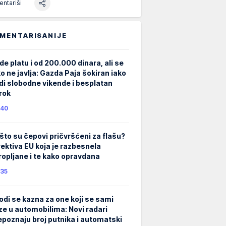
ntariši
MENTARISANIJE
de platu i od 200.000 dinara, ali se
ko ne javlja: Gazda Paja šokiran iako
di slobodne vikende i besplatan
rok
40
što su čepovi pričvršćeni za flašu?
rektiva EU koja je razbesnela
ropljane i te kako opravdana
35
odi se kazna za one koji se sami
ze u automobilima: Novi radari
epoznaju broj putnika i automatski