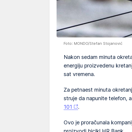
Foto: MONDO/Stefan Stojanović
Nakon sedam minuta okretanj
energiju proizvedenu kretan
sat vremena.
Za petnaest minuta okretanj
struje da napunite telefon, a
101
.
Ovo je proračunala kompanij
proizvodi bicikl HR Bank.