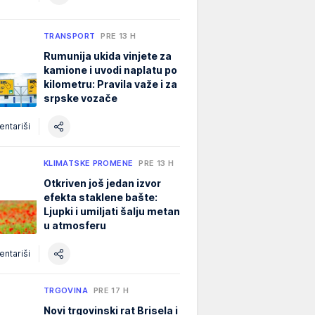
TRANSPORT
PRE 13 H
Rumunija ukida vinjete za
kamione i uvodi naplatu po
kilometru: Pravila važe i za
srpske vozače
ntariši
KLIMATSKE PROMENE
PRE 13 H
Otkriven još jedan izvor
efekta staklene bašte:
Ljupki i umiljati šalju metan
u atmosferu
ntariši
TRGOVINA
PRE 17 H
Novi trgovinski rat Brisela i