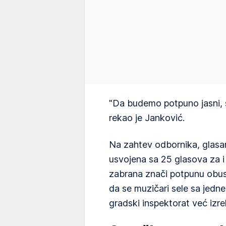
"Da budemo potpuno jasni, 
rekao je Janković.
Na zahtev odbornika, glasan
usvojena sa 25 glasova za i 
zabrana znači potpunu obus
da se muzičari sele sa jedne
gradski inspektorat već izr