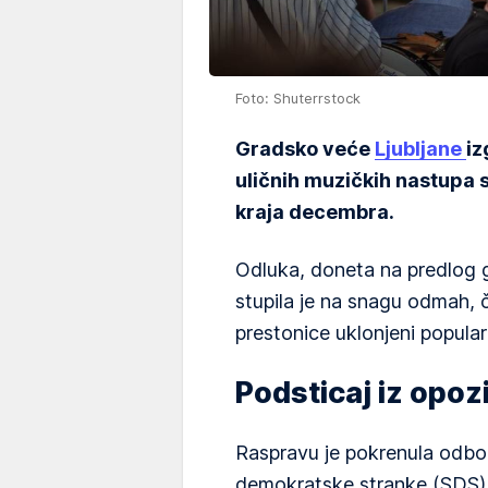
Foto: Shuterrstock
Gradsko veće
Ljubljane
iz
uličnih muzičkih nastupa s
kraja decembra.
Odluka, doneta na predlog 
stupila je na snagu odmah, 
prestonice uklonjeni popular
Podsticaj iz opozi
Raspravu je pokrenula odbo
demokratske stranke (SDS) 