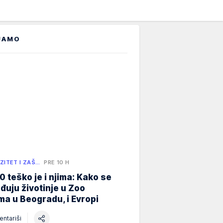
JAMO
ZITET I ZAŠ…
PRE 10 H
0 teško je i njima: Kako se
đuju životinje u Zoo
ma u Beogradu, i Evropi
ntariši