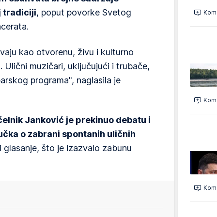
tradiciji
, poput povorke Svetog
Kome
ncerata.
avaju kao otvorenu, živu i kulturno
Ulični muzičari, uključujući i trubače,
rskog programa", naglasila je
Kome
lnik Janković je prekinuo debatu i
učka o zabrani spontanih uličnih
 glasanje, što je izazvalo zabunu
Kome