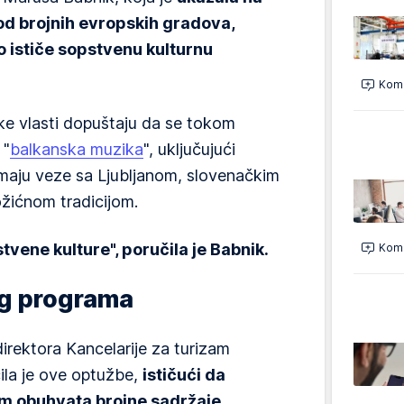
u od brojnih evropskih gradova,
 ističe sopstvenu kulturnu
Kome
ke vlasti dopuštaju da se tokom
 "
balkanska muzika
", uključujući
nemaju veze sa Ljubljanom, slovenačkim
ožićnom tradicijom.
stvene kulture", poručila je Babnik.
Kome
g programa
irektora Kancelarije za turizam
ila je ove optužbe,
ističući da
am obuhvata brojne sadržaje