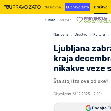
Naslovna
EUpravo zato
Društvo
Kultura
Zdravlje
Događaji
News
WMG fondacija
Naslovna
Društvo
Kultura
Ljubljana zab
kraja decembr
nikakve veze 
Šta stoji iza ove odluke?
Objavljeno 23.12.2025. 12:10h
Dodajte E