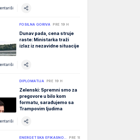
ntariši
FOSILNA GORIVA
PRE 19 H
Dunav pada, cena struje
raste: Ministarka traži
izlaz iz nezavidne situacije
ntariši
DIPLOMATIJA
PRE 19 H
Zelenski: Spremni smo za
pregovore u bilo kom
formatu, sarađujemo sa
Trampovim ljudima
ntariši
ENERGETSKA EFIKASNO…
PRE 18 H