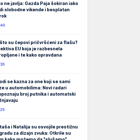
ko ne javlja: Gazda Paja šokiran iako
di slobodne vikende i besplatan
rok
40
što su čepovi pričvršćeni za flašu?
rektiva EU koja je razbesnela
ropljane i te kako opravdana
35
odi se kazna za one koji se sami
ze u automobilima: Novi radari
epoznaju broj putnika i automatski
žnjavaju
25
taša i Natalija su osvojile prestižnu
gradu za dizajn zvuka: Otkrile su
m kako možemo da "slušamo"