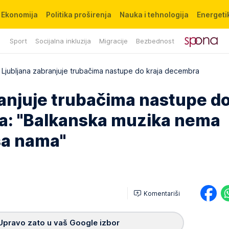
Ekonomija
Politika proširenja
Nauka i tehnologija
Energetik
Sport
Socijalna inkluzija
Migracije
Bezbednost
Ljubljana zabranjuje trubačima nastupe do kraja decembra
ranjuje trubačima nastupe d
a: "Balkanska muzika nema
sa nama"
Komentariši
Upravo zato u vaš Google izbor