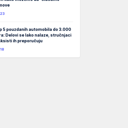
lmove
23
p 5 pouzdanih automobila do 3.000
ra: Delovi se lako nalaze, stručnjaci
taksisti ih preporučuju
18