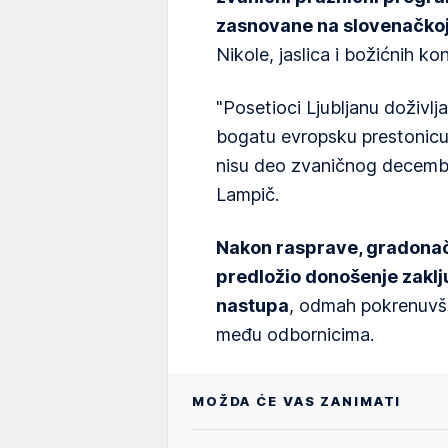
zasnovane na slovenačkoj 
Nikole, jaslica i božićnih ko
"Posetioci Ljubljanu doživlj
bogatu evropsku prestonicu. 
nisu deo zvaničnog decemba
Lampič.
Nakon rasprave, gradonače
predložio donošenje zaklj
nastupa
, odmah pokrenuvši
među odbornicima.
MOŽDA ĆE VAS ZANIMATI