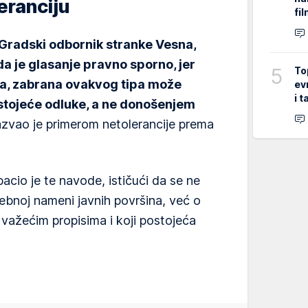
eranciju
fi
Gradski odbornik stranke Vesna,
 da je glasanje pravno sporno, jer
5
To
a, zabrana ovakvog tipa može
ev
i 
stojeće odluke, a ne donošenjem
zvao je primerom netolerancije prema
cio je te navode, ističući da se ne
ebnoj nameni javnih površina, već o
a važećim propisima i koji postojeća