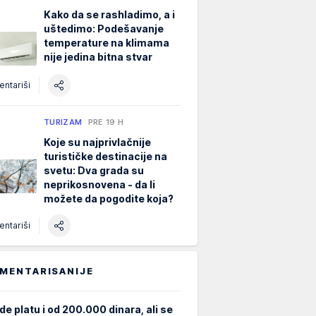
Kako da se rashladimo, a i
uštedimo: Podešavanje
temperature na klimama
nije jedina bitna stvar
ntariši
TURIZAM
PRE 19 H
Koje su najprivlačnije
turističke destinacije na
svetu: Dva grada su
neprikosnovena - da li
možete da pogodite koja?
ntariši
MENTARISANIJE
de platu i od 200.000 dinara, ali se