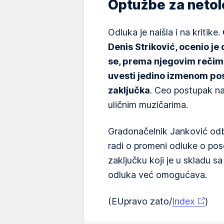
Optužbe za netol
Odluka je naišla i na kritike.
Denis Striković, ocenio je
se, prema njegovim rečim
uvesti jedino izmenom po
zaključka
. Ceo postupak na
uličnim muzičarima.
Gradonačelnik Janković odba
radi o promeni odluke o pos
zaključku koji je u skladu s
odluka već omogućava.
(EUpravo zato/
Index
)