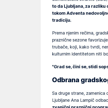
to da Ljubljana, za razlik
tokom Adventa nedovoljno
tradiciju.
Prema njenim rečima, grads
praznične sezone favorizuje
trubače, koji, kako tvrdi, 
kulturnim identitetom niti b
"Grad se, čini se, stidi sop
Odbrana gradsko
Sa druge strane, zamenica d
Ljubljane Ana Lampič odbac
zvanični praznični progr