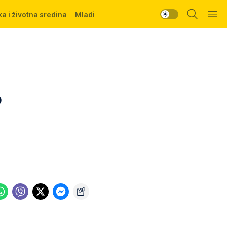
a i životna sredina
Mladi
o