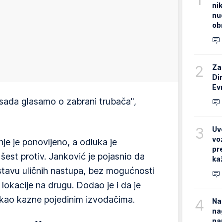
ni
nu
ob
2
Za
Di
Ev
sada glasamo o zabrani trubača",
3
Uv
vo
je je ponovljeno, a odluka je
pr
šest protiv. Janković je pojasnio da
ka
tavu uličnih nastupa, bez mogućnosti
 lokacije na drugu. Dodao je i da je
ekao kazne pojedinim izvođačima.
4
Na
na
na