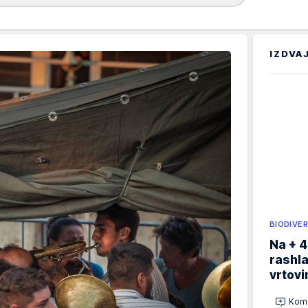
IZDVA
BIODIVER
Na + 4
rashla
vrtovi
Kome