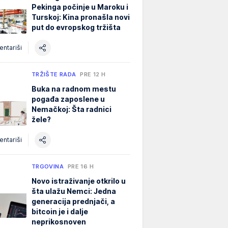
Pekinga počinje u Maroku i
Turskoj: Kina pronašla novi
put do evropskog tržišta
ntariši
TRŽIŠTE RADA
PRE 12 H
Buka na radnom mestu
pogađa zaposlene u
Nemačkoj: Šta radnici
žele?
ntariši
TRGOVINA
PRE 16 H
Novo istraživanje otkrilo u
šta ulažu Nemci: Jedna
generacija prednjači, a
bitcoin je i dalje
neprikosnoven