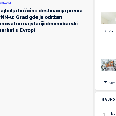
URIZAM
ajbolja božićna destinacija prema
NN-u: Grad gde je održan
erovatno najstariji decembarski
arket u Evropi
Kome
Kome
NAJKO
1
Nu