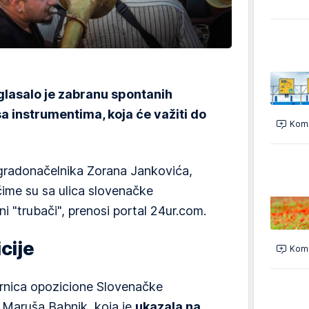
glasalo je zabranu spontanih
a instrumentima, koja će važiti do
Kome
gradonačelnika Zorana Jankovića,
čime su sa ulica slovenačke
ni "trubači", prenosi portal 24ur.com.
cije
Kome
rnica opozicione Slovenačke
Maruša Babnik, koja je
ukazala na