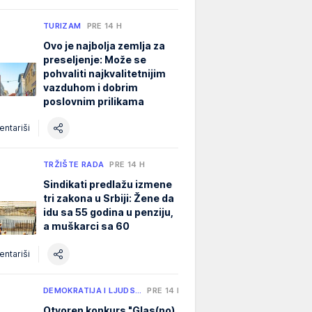
TURIZAM
PRE 14 H
Ovo je najbolja zemlja za
preseljenje: Može se
pohvaliti najkvalitetnijim
vazduhom i dobrim
poslovnim prilikama
ntariši
TRŽIŠTE RADA
PRE 14 H
Sindikati predlažu izmene
tri zakona u Srbiji: Žene da
idu sa 55 godina u penziju,
a muškarci sa 60
ntariši
DEMOKRATIJA I LJUDS…
PRE 14 H
Otvoren konkurs "Glas(no)