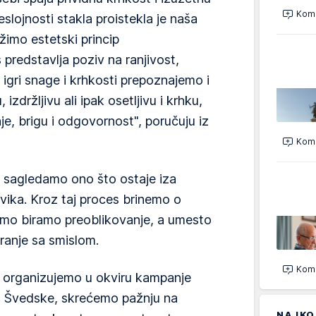
Kome
šeslojnosti stakla proistekla je naša
ažimo estetski princip
 predstavlja poziv na ranjivost,
j igri snage i krhkosti prepoznajemo i
izdržljivu ali ipak osetljivu i krhku,
e, brigu i odgovornost", poručuju iz
Kome
e sagledamo ono što ostaje iza
vika. Kroz taj proces brinemo o
emo biramo preoblikovanje, a umesto
ranje sa smislom.
Kome
u organizujemo u okviru kampanje
u Švedske, skrećemo pažnju na
NAJKO