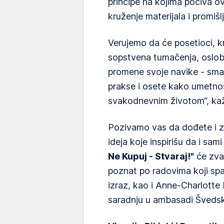
principe na kojima počiva o
kruženje materijala i promiš
Verujemo da će posetioci, k
sopstvena tumačenja, oslobod
promene svoje navike - sman
prakse i osete kako umetnos
svakodnevnim životom“, kaž
Pozivamo vas da dođete i zav
ideja koje inspirišu da i sam
Ne Kupuj - Stvaraj!"
će zvan
poznat po radovima koji spa
izraz, kao i Anne-Charlotte
saradnju u ambasadi Švedske