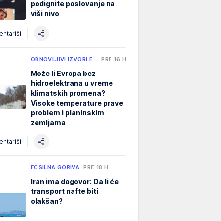
podignite poslovanje na
viši nivo
ntariši
OBNOVLJIVI IZVORI E…
PRE 16 H
Može li Evropa bez
hidroelektrana u vreme
klimatskih promena?
Visoke temperature prave
problem i planinskim
zemljama
ntariši
FOSILNA GORIVA
PRE 18 H
Iran ima dogovor: Da li će
transport nafte biti
olakšan?