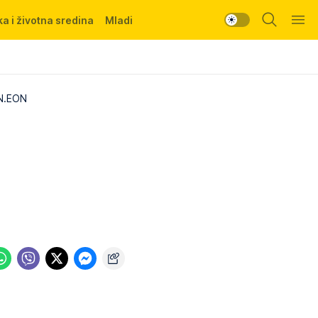
a i životna sredina
Mladi
 N.EON