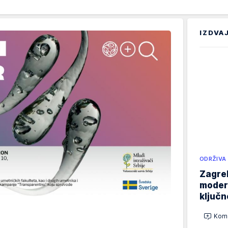
IZDVA
ODRŽIVA
Zagreb
modern
ključ
Kome