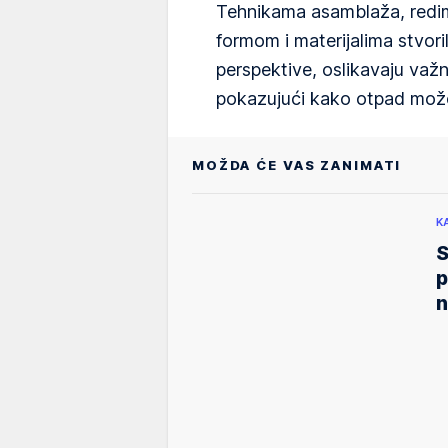
Tehnikama asamblaža, redime
formom i materijalima stvor
perspektive, oslikavaju važ
pokazujući kako otpad može
MOŽDA ĆE VAS ZANIMATI
K
S
p
n