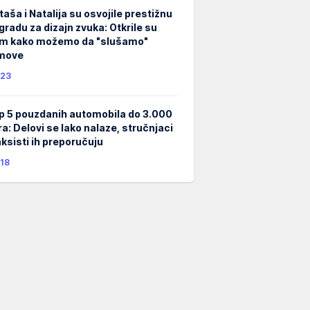
taša i Natalija su osvojile prestižnu
gradu za dizajn zvuka: Otkrile su
m kako možemo da "slušamo"
lmove
23
p 5 pouzdanih automobila do 3.000
ra: Delovi se lako nalaze, stručnjaci
taksisti ih preporučuju
18