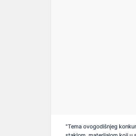
"Tema ovogodišnjeg konkurs
staklom, materijalom koji u 