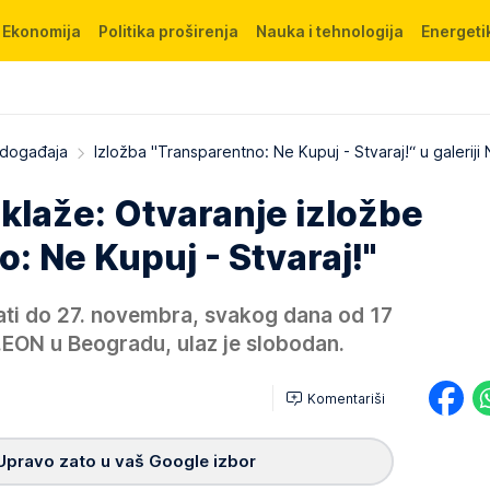
Ekonomija
Politika proširenja
Nauka i tehnologija
Energetik
 događaja
Izložba "Transparentno: Ne Kupuj - Stvaraj!“ u galeriji
klaže: Otvaranje izložbe
: Ne Kupuj - Stvaraj!"
ti do 27. novembra, svakog dana od 17
.EON u Beogradu, ulaz je slobodan.
Komentariši
Upravo zato u vaš Google izbor