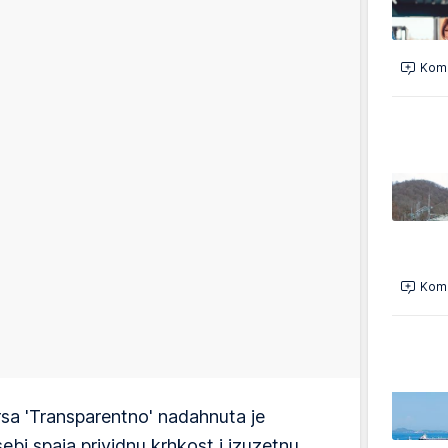
Kome
Kome
a 'Transparentno' nadahnuta je
sebi spaja prividnu krhkost i izuzetnu