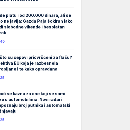
de platu i od 200.000 dinara, ali se
ko ne javlja: Gazda Paja šokiran iako
di slobodne vikende i besplatan
rok
40
što su čepovi pričvršćeni za flašu?
rektiva EU koja je razbesnela
ropljane i te kako opravdana
35
odi se kazna za one koji se sami
ze u automobilima: Novi radari
epoznaju broj putnika i automatski
žnjavaju
25