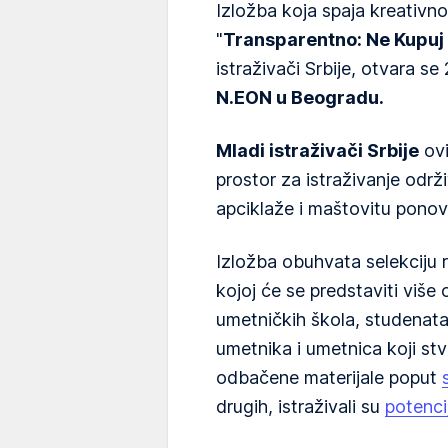
Izložba koja spaja kreativn
"
Transparentno: Ne Kupuj -
istraživači Srbije, otvara 
N.EON u Beogradu.
Mladi istraživači Srbije
ovi
prostor za istraživanje održ
apciklaže i maštovitu ponov
Izložba obuhvata selekciju
kojoj će se predstaviti više
umetničkih škola, studenata
umetnika i umetnica koji stvar
odbačene materijale poput
drugih, istraživali su
potenci