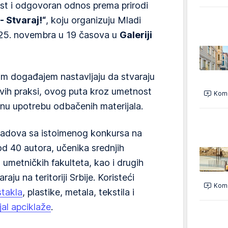
ost i odgovoran odnos prema prirodi
 Stvaraj!“
, koju organizuju Mladi
se 25. novembra u 19 časova u
Galeriji
m događajem nastavljaju da stvaraju
ivih praksi, ovog puta kroz umetnost
Kome
nu upotrebu odbačenih materijala.
 radova sa istoimenog konkursa na
 od 40 autora, učenika srednjih
 umetničkih fakulteta, kao i drugih
aju na teritoriji Srbije. Koristeći
Kome
stakla
, plastike, metala, tekstila i
jal apciklaže
.