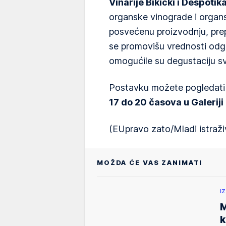
Vinarije Bikicki i Despotik
organske vinograde i organ
posvećenu proizvodnju, pre
se promovišu vrednosti odg
omogućile su degustaciju sv
Postavku možete pogledat
17 do 20 časova u Galerij
(EUpravo zato/Mladi istraživ
MOŽDA ĆE VAS ZANIMATI
I
M
k