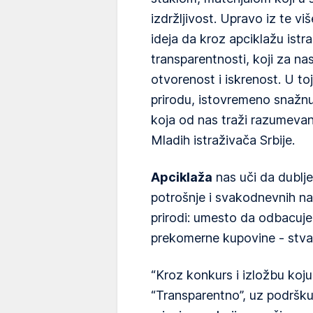
izdržljivost. Upravo iz te vi
ideja da kroz apciklažu istr
transparentnosti, koji za nas
otvorenost i iskrenost. U to
prirodu, istovremeno snažnu, 
koja od nas traži razumevanj
Mladih istraživača Srbije.
Apciklaža
nas uči da dublj
potrošnje i svakodnevnih na
prirodi: umesto da odbacuj
prekomerne kupovine - stva
“Kroz konkurs i izložbu koj
“Transparentno”, uz podršk