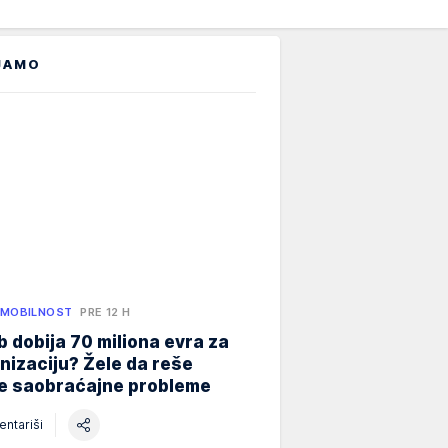
JAMO
 MOBILNOST
PRE 12 H
 dobija 70 miliona evra za
izaciju? Žele da reše
ne saobraćajne probleme
ntariši