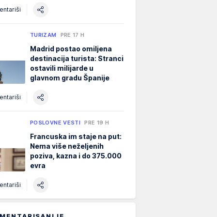
ntariši
TURIZAM
PRE 17 H
Madrid postao omiljena
destinacija turista: Stranci
ostavili milijarde u
glavnom gradu Španije
ntariši
POSLOVNE VESTI
PRE 19 H
Francuska im staje na put:
Nema više neželjenih
poziva, kazna i do 375.000
evra
ntariši
MENTARISANIJE