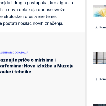
jda i drugih postupaka, kroz igru sa
ili su nova dela koja donose sveže
ne ekološke i društvene teme,
 postati nosilac novih značenja.
Kome
ALENDAR DOGAĐAJA
aznajte priče o mirisima i
arfemima: Nova izložba u Muzeju
auke i tehnike
Kome