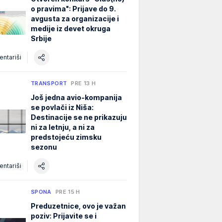
o pravima": Prijave do 9.
avgusta za organizacije i
medije iz devet okruga
Srbije
ntariši
TRANSPORT
PRE 13 H
Još jedna avio-kompanija
se povlači iz Niša:
Destinacije se ne prikazuju
ni za letnju, a ni za
predstojeću zimsku
sezonu
ntariši
SPONA
PRE 15 H
Preduzetnice, ovo je važan
poziv: Prijavite se i