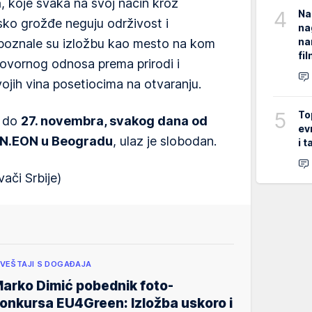
a
, koje svaka na svoj način kroz
4
Na
sko grožđe neguju održivost i
na
na
poznale su izložbu kao mesto na kom
fi
ovornog odnosa prema prirodi i
ojih vina posetiocima na otvaranju.
5
To
i do
27. novembra, svakog dana od
ev
i N.EON u Beogradu
, ulaz je slobodan.
i 
ači Srbije)
ZVEŠTAJI S DOGAĐAJA
arko Dimić pobednik foto-
onkursa EU4Green: Izložba uskoro i