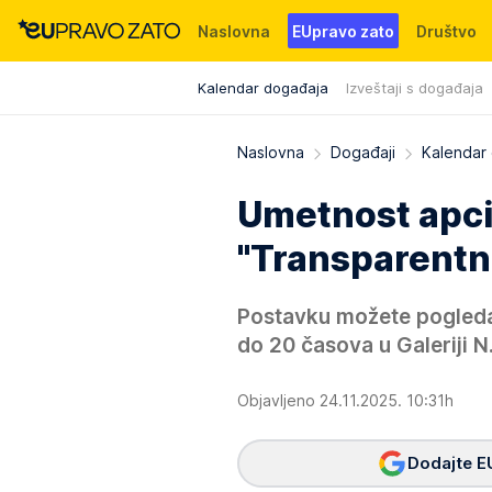
Naslovna
EUpravo zato
Društvo
Kalendar događaja
Izveštaji s događaja
Događaji
News
WMG fondacija
Naslovna
Događaji
Kalendar
Umetnost apci
"Transparentno
Postavku možete pogleda
do 20 časova u Galeriji N
Objavljeno 24.11.2025. 10:31h
Dodajte E