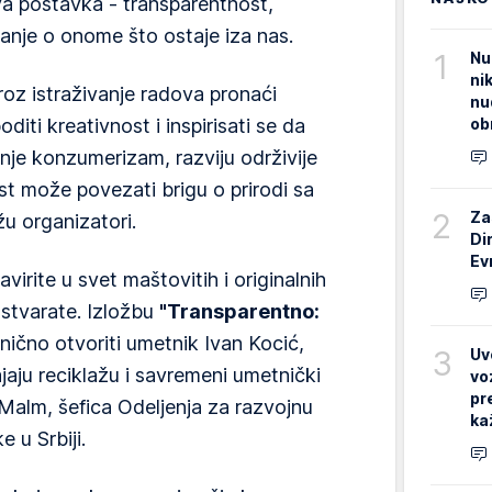
va postavka - transparentnost,
ljanje o onome što ostaje iza nas.
1
Nu
ni
roz istraživanje radova pronaći
nu
ob
iti kreativnost i inspirisati se da
je konzumerizam, razviju održivije
t može povezati brigu o prirodi sa
2
Za
u organizatori.
Di
Ev
irite u svet maštovitih i originalnih
i stvarate. Izložbu
"Transparentno:
ično otvoriti umetnik Ivan Kocić,
3
Uv
jaju reciklažu i savremeni umetnički
vo
pr
 Malm, šefica Odeljenja za razvojnu
ka
 u Srbiji.