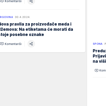
Komentariši
RGOVINA
30.4.2024.
Nova pravila za proizvođače meda i
džemova: Na etiketama će morati da
stoje posebne oznake
Komentariši
SPONA
Preduz
Prijav
na viš
Kome