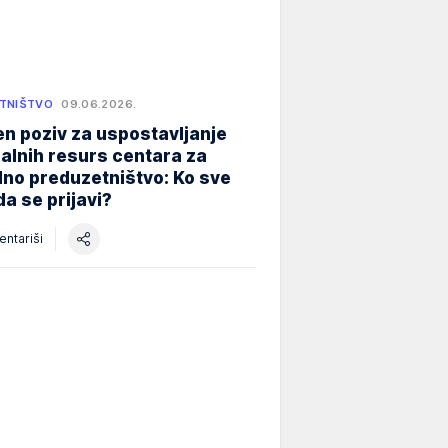
TNIŠTVO
09.06.2026.
n poziv za uspostavljanje
alnih resurs centara za
lno preduzetništvo: Ko sve
a se prijavi?
ntariši