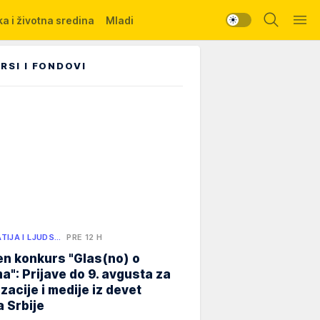
a i životna sredina
Mladi
RSI I FONDOVI
TIJA I LJUDS…
PRE 12 H
n konkurs "Glas(no) o
a": Prijave do 9. avgusta za
zacije i medije iz devet
 Srbije