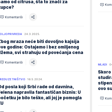
samo od citrusa, šta to znači za
Kome
kupce?
Komentariši
OLJOPRIVREDA
24.3.2025.
Zbog mraza neće biti dovoljno kajsija
ove godine: Ostajemo i bez omiljenog
džema, svi strahuju od povećanja cena
Komentariši
MLADI
0
Skoro
studir
REDUZETNIŠTVO
16.5.2024.
stipen
Od posla koji Srbi rade od davnina,
ovo su
Jelena napravila fantastičan biznis: U
početku je bilo teško, ali joj je pomogla
Kome
EU