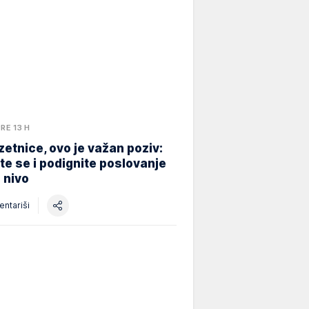
PRE 13 H
etnice, ovo je važan poziv:
ite se i podignite poslovanje
i nivo
ntariši