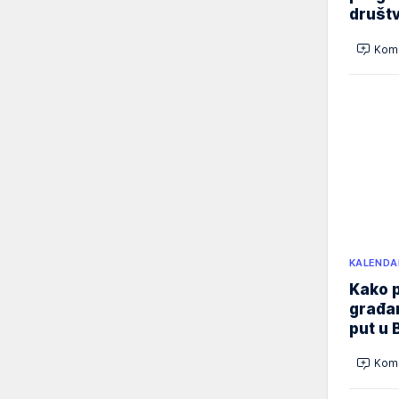
društ
Kome
KALENDA
Kako p
građan
put u 
Kome