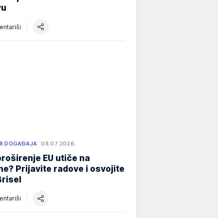
vu
ntariši
R DOGAĐAJA
08.07.2026.
roširenje EU utiče na
e? Prijavite radove i osvojite
Brisel
ntariši