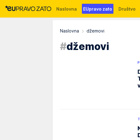
Naslovna
EUpravo zato
Društvo
Događaji
News
WMG fondacija
Naslovna
džemovi
#
džemovi
P
T