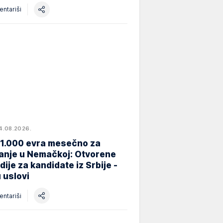
ntariši
4.08.2026.
 1.000 evra mesečno za
anje u Nemačkoj: Otvorene
dije za kandidate iz Srbije -
 uslovi
ntariši