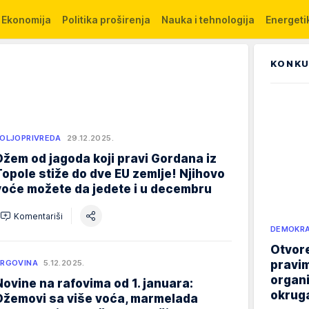
Ekonomija
Politika proširenja
Nauka i tehnologija
Energetik
KONKU
OLJOPRIVREDA
29.12.2025.
Džem od jagoda koji pravi Gordana iz
Topole stiže do dve EU zemlje! Njihovo
voće možete da jedete i u decembru
Komentariši
DEMOKRA
Otvore
pravim
RGOVINA
5.12.2025.
organi
Novine na rafovima od 1. januara:
okruga
Džemovi sa više voća, marmelada