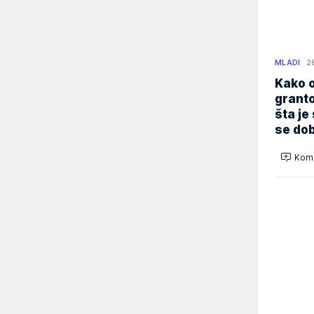
MLADI
2
Kako o
granto
šta je
se dob
Kome