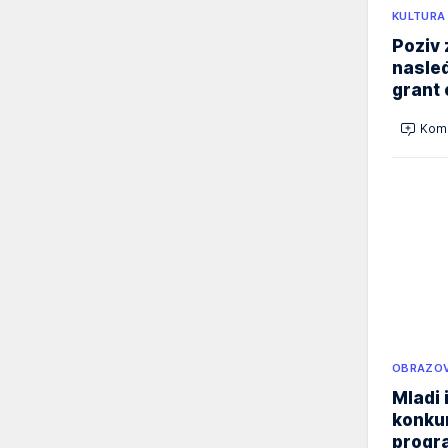
KULTURA
Poziv 
nasleđ
grant 
Kome
OBRAZOV
Mladi 
konku
progr