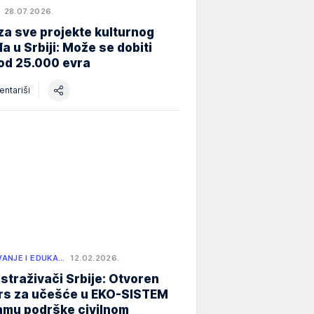
28.07.2026.
za sve projekte kulturnog
a u Srbiji: Može se dobiti
od 25.000 evra
ntariši
ANJE I EDUKA…
12.02.2026.
istraživači Srbije: Otvoren
rs za učešće u EKO-SISTEM
amu podrške civilnom