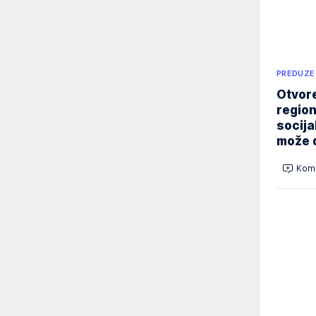
PREDUZE
Otvore
region
socija
može d
Kome