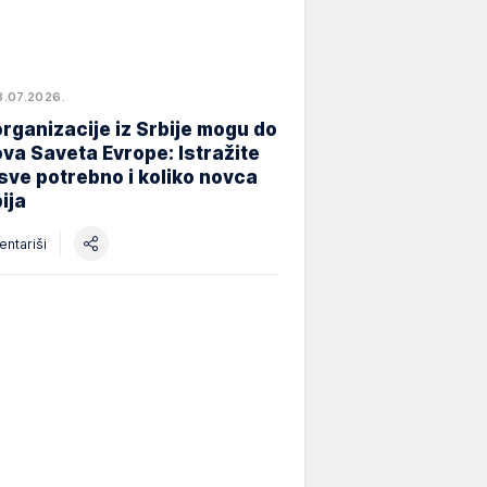
8.07.2026.
rganizacije iz Srbije mogu do
va Saveta Evrope: Istražite
 sve potrebno i koliko novca
ija
ntariši